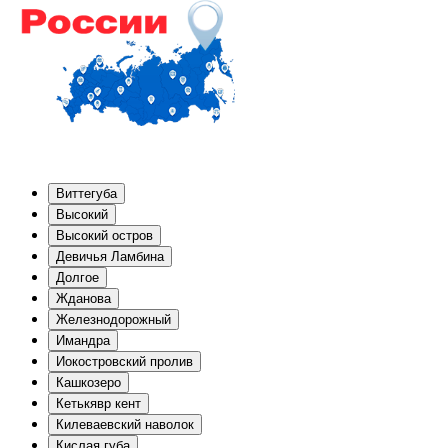
Виттегуба
Высокий
Высокий остров
Девичья Ламбина
Долгое
Жданова
Железнодорожный
Имандра
Иокостровский пролив
Кашкозеро
Кетькявр кент
Килеваевский наволок
Кислая губа