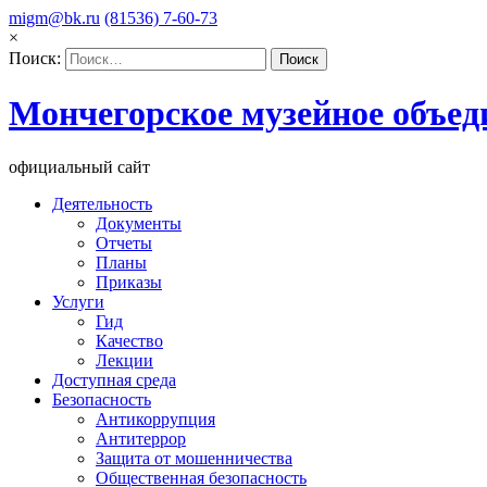
migm@bk.ru
(81536) 7-60-73
×
Поиск:
Мончегорское музейное объед
официальный сайт
Деятельность
Документы
Отчеты
Планы
Приказы
Услуги
Гид
Качество
Лекции
Доступная среда
Безопасность
Антикоррупция
Антитеррор
Защита от мошенничества
Общественная безопасность