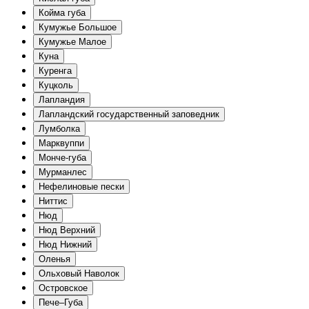
Койма губа
Кумужье Большое
Кумужье Малое
Куна
Куренга
Куцколь
Лапландия
Лапландский государственный заповедник
Лумболка
Марквуппи
Монче-губа
Мурманлес
Нефелиновые пески
Ниттис
Нюд
Нюд Верхний
Нюд Нижний
Оленья
Ольховый Наволок
Островское
Пече–Губа