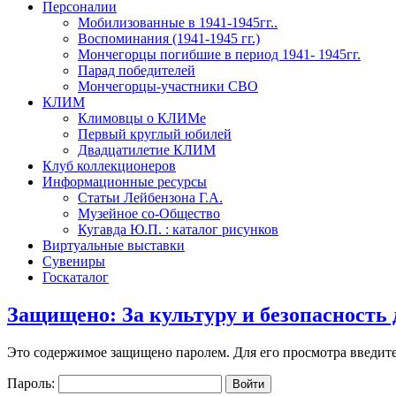
Персоналии
Мобилизованные в 1941-1945гг..
Воспоминания (1941-1945 гг.)
Мончегорцы погибшие в период 1941- 1945гг.
Парад победителей
Мончегорцы-участники СВО
КЛИМ
Климовцы о КЛИМе
Первый круглый юбилей
Двадцатилетие КЛИМ
Клуб коллекционеров
Информационные ресурсы
Статьи Лейбензона Г.А.
Музейное со-Общество
Кугавда Ю.П. : каталог рисунков
Виртуальные выставки
Сувениры
Госкаталог
Защищено: За культуру и безопасность
Это содержимое защищено паролем. Для его просмотра введите
Пароль: