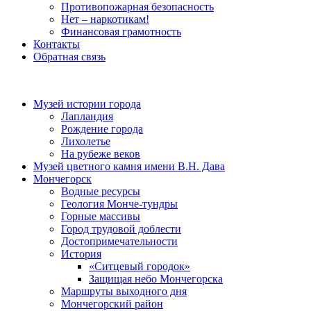
Противопожарная безопасность
Нет – наркотикам!
Финансовая грамотность
Контакты
Обратная связь
Музей истории города
Лапландия
Рождение города
Лихолетье
На рубеже веков
Музей цветного камня имени В.Н. Дава
Мончегорск
Водные ресурсы
Геология Монче-тундры
Горные массивы
Город трудовой доблести
Достопримечательности
История
«Ситцевый городок»
Защищая небо Мончегорска
Маршруты выходного дня
Мончегорский район