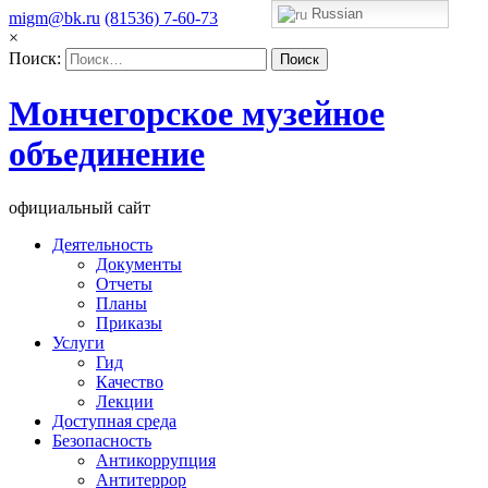
Russian
migm@bk.ru
(81536) 7-60-73
×
Поиск:
Мончегорское музейное
объединение
официальный сайт
Деятельность
Документы
Отчеты
Планы
Приказы
Услуги
Гид
Качество
Лекции
Доступная среда
Безопасность
Антикоррупция
Антитеррор