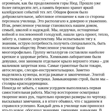
огромным, как бы продолжением горы Нюд. Прошло уже
более пятидесяти лет, а память бережно хранит яркий
калейдоскоп событий тех лет. Общим фоном было
доброжелательное, заботливое отношение к нам со стороны
персонала училища. Это располагало к доверию и уважению.
Итак, ремесленное училище становилось нашим домом,
семьей, школой и надеждой. Мы, недоучки, истощенные
войной и послевоенной голодухой, нашли здесь приют, тепло,
заботу и, главное, перспективу. Мы испытывали тягу к
знаниям, острую потребность получить специальность, быть
полезным обществу. Ремесленное училище было
многопрофильно. Группу металлургов составляли наиболее
крепкие и здоровые ребята. Химиками-лаборантами были
девушки, они занимали отдельное крыло верхнего этажа – для
мальчиков запретная зона. Самые грамотные были токари,
автослесари, слесари-инструментальщики. Заметно
выделялись кузнецы, всегда ржавые и закопченные. Элитой
чувствовали себя электрики. Замыкающими строй, были мы –
столяры-краснодеревщики.
Никогда не забыть, с каким усердием выполнялась первая
самостоятельная работа. Мастер всесторонне осматривал
творение моих рук, тщательно проверял размеры по чертежу.
высказывал замечания, а в итоге объявил, что с заданием я
справился успешно. Каждый день в училище нам приносил
что-то новое, обогащал знаниями, умениями, навыками. В