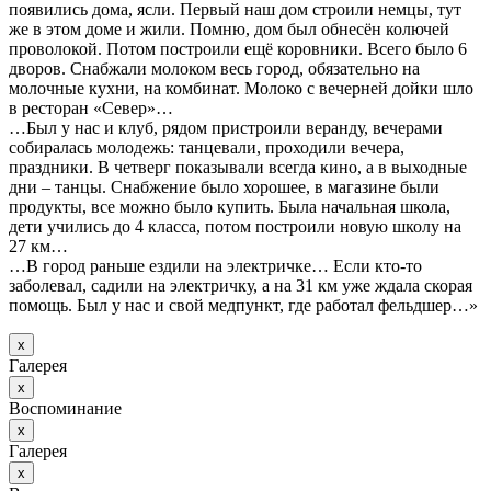
появились дома, ясли. Первый наш дом строили немцы, тут
же в этом доме и жили. Помню, дом был обнесён колючей
проволокой. Потом построили ещё коровники. Всего было 6
дворов. Снабжали молоком весь город, обязательно на
молочные кухни, на комбинат. Молоко с вечерней дойки шло
в ресторан «Север»…
…Был у нас и клуб, рядом пристроили веранду, вечерами
собиралась молодежь: танцевали, проходили вечера,
праздники. В четверг показывали всегда кино, а в выходные
дни – танцы. Снабжение было хорошее, в магазине были
продукты, все можно было купить. Была начальная школа,
дети учились до 4 класса, потом построили новую школу на
27 км…
…В город раньше ездили на электричке… Если кто-то
заболевал, садили на электричку, а на 31 км уже ждала скорая
помощь. Был у нас и свой медпункт, где работал фельдшер…»
х
Галерея
х
Воспоминание
х
Галерея
х