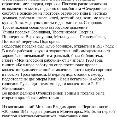
строители, металлурги, горняки. Поселок располагался на
возвышенном месте, недалеко от комбината «Североникель»,
состоял в основном из построек барачного типа и частных
домиков, работали школа, клуб, детский сад, ясли, молочная
кухня, баня, медпункт, почта и два магазина. С городом
Тростниковый соединяло автобусное движение.
Улицы поселка: Горняцкая, Тростниковая, Озерная,
Пионерская, Верхняя улица, Металлургов, Первомайская,
Почтовый переулок, Подгорная.
Гордостью поселка был Клуб горняков, открытый в 1937 году.
В клубе работали кружки художественной самодеятельности:
хоровой, танцевальный, театральный, была библиотека.
Газета «Мончегорский рабочий» от 17 апреля 1963 года
пишет: «Большую работу по опер постановке провел
коллектив художественной самодеятельности клуба горняков
в поселке Тростниковом. В период подготовки к смотру
подготовлены две оперы Кюи «Иван богатырь» и «Кот в
сапогах». Руководит этим молодым коллективом Б. Н.
Мельников».
Во время Великой Отечественной войны в поселке была
открыта врачебная амбулатория.
Из воспоминаний Михаила Владимировича Чериковского:
«30 июня 1942 года я приехал в Мончегорск. Мы были первой
группой электромонтажников, приехавших для