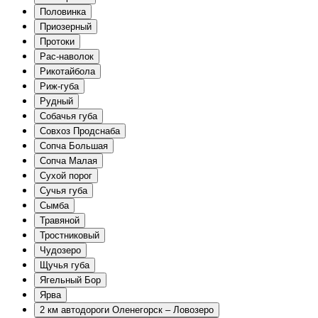
Половинка
Приозерный
Протоки
Рас-наволок
Рикотайбола
Риж-губа
Рудный
Собачья губа
Совхоз Продснаба
Сопча Большая
Сопча Малая
Сухой порог
Сучья губа
Сымба
Травяной
Тростниковый
Чудозеро
Щучья губа
Ягельный Бор
Ярва
2 км автодороги Оленегорск – Ловозеро