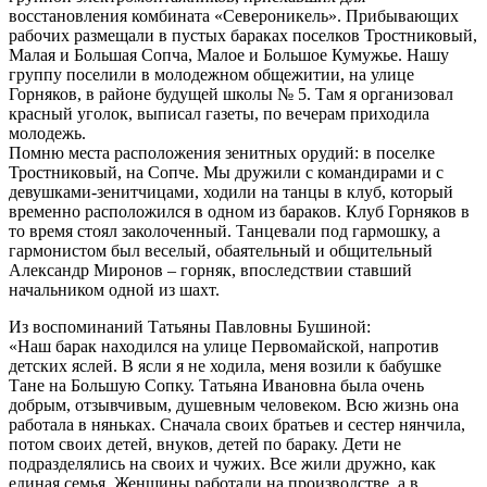
восстановления комбината «Североникель». Прибывающих
рабочих размещали в пустых бараках поселков Тростниковый,
Малая и Большая Сопча, Малое и Большое Кумужье. Нашу
группу поселили в молодежном общежитии, на улице
Горняков, в районе будущей школы № 5. Там я организовал
красный уголок, выписал газеты, по вечерам приходила
молодежь.
Помню места расположения зенитных орудий: в поселке
Тростниковый, на Сопче. Мы дружили с командирами и с
девушками-зенитчицами, ходили на танцы в клуб, который
временно расположился в одном из бараков. Клуб Горняков в
то время стоял заколоченный. Танцевали под гармошку, а
гармонистом был веселый, обаятельный и общительный
Александр Миронов – горняк, впоследствии ставший
начальником одной из шахт.
Из воспоминаний Татьяны Павловны Бушиной:
«Наш барак находился на улице Первомайской, напротив
детских яслей. В ясли я не ходила, меня возили к бабушке
Тане на Большую Сопку. Татьяна Ивановна была очень
добрым, отзывчивым, душевным человеком. Всю жизнь она
работала в няньках. Сначала своих братьев и сестер нянчила,
потом своих детей, внуков, детей по бараку. Дети не
подразделялись на своих и чужих. Все жили дружно, как
единая семья. Женщины работали на производстве, а в