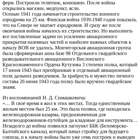
ферм. Построили телятник, конюшню. После войны
открылись магазин, медпункт, ясли.
Осенью 1941 года начинается строительство военного
аэродрома на 25 км. Финская война 1939-1940 годов показала,
что на Севере не хватает аэродромов. И сразу же после
окончания войны началось их строительство. Но выполнить
все поставленные задачи по усилению авиационного
прикрытия наземных частей и наиболее важных объектов к
началу ВОВ не удалось. Мончегорская авиационная группа
была сформирован анна базе 98 Отдельного гвардейского
разведывательного авиационного Вислонского
Краснознаменного Ордена Кутузова 3 степени полка, который
17 июня 1943 был преобразован в отдельный авиационный
полк дальних разведчиков. За храбрость и мужество личного
состава 26 июня 1943 года полку было вручено гвардейское
знамя.
Из воспоминаний Н. Д. Симашкевича:
«… В своё время я жил в этих местах. Тогда единственным
жилым местом был 25 км. Это была поляна, где находилась
железнодорожная казарма, предназначенная для
железнодорожников-путейцев да кладовые для инструмента…
Незадолго до войны появился лагпункт ББК (Беломорско-
Балтийского канала), который начал стройку для будущего
совхоза, и к началу войны было уже семь построек и выведен