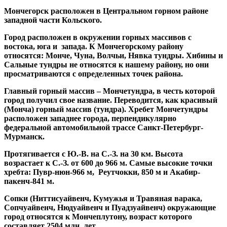
Мончегорск расположен в Центральном горном районе
западной части Кольского.
Город расположен в окружении горных массивов с
востока, юга и запада. К Мончегорскому району
относятся: Монче, Чуна, Волчьи, Нявка тундры. Хибины и
Сальные тундры не относятся к нашему району, но они
просматриваются с определенных точек района.
Главный горный массив – Мончетундра, в честь которой
город получил свое название. Переводится, как красивый
(Монча) горный массив (тундра). Хребет Мончетундры
расположен западнее города, перпендикулярно
федеральной автомобильной трассе Санкт-Петербург-
Мурманск.
Протягивается с Ю.-В. на С.-З. на 30 км. Высота
возрастает к С.-З. от 600 до 966 м. Самые высокие точки
хребта: Пувр-нюн-966 м, Реутчокки, 850 м и Акабир-
пакенч-841 м.
Сопки (Ниттисуайвенч, Кумужья и Травяная варака,
Сопчуайвенч, Нюдуайвенч и Пуадзуайвенч) окружающие
город относятся к Мончеплутону, возраст которого
составляет 2504 млн. лет.