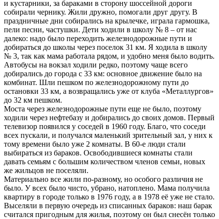
и кустарники, за бараками в сторону шоссейной дороги
собирали чернику. Жили дружно, помогали друг другу. В
праздничные дни собирались на крылечке, играла гармошка,
пели песни, частушки. Дети ходили в школу № 8 – от нас
далеко: надо было переходить железнодорожные пути и
добираться до школы через поселок 31 км. Я ходила в школу
№ 3, так как мама работала рядом, и удобно меня было водить.
Автобусы на вокзал ходили редко, поэтому чаще всего
добирались до города с 33 км: основное движение было на
комбинат. Шли пешком по железнодорожному пути до
остановки 33 км, а возвращались уже от клуба «Металлургов»
до 32 км пешком.
Моста через железнодорожные пути еще не было, поэтому
ходили через нефтебазу и добирались до своих домов. Первый
телевизор появился у соседей в 1960 году. Благо, что соседи
всех пускали, и получался маленький зрительный зал, у них к
тому времени было уже 2 комнаты. В 60-е люди стали
выбираться из бараков. Освободившиеся комнаты стали
давать семьям с большим количеством членов семьи, новых
же жильцов не поселяли.
Материально все жили по-разному, но особого различия не
было. У всех было чисто, убрано, натоплено. Мама получила
квартиру в городе только в 1976 году, а в 1978 её уже не стало.
Выселяли в первую очередь из списанных бараков: наш барак
считался пригодным для жилья, поэтому он был снесён только