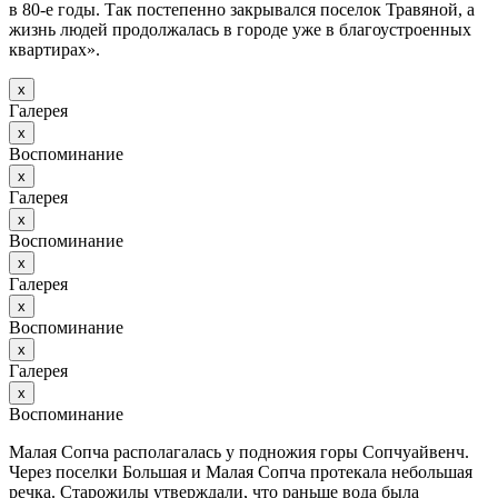
в 80-е годы. Так постепенно закрывался поселок Травяной, а
жизнь людей продолжалась в городе уже в благоустроенных
квартирах».
х
Галерея
х
Воспоминание
х
Галерея
х
Воспоминание
х
Галерея
х
Воспоминание
х
Галерея
х
Воспоминание
Малая Сопча располагалась у подножия горы Сопчуайвенч.
Через поселки Большая и Малая Сопча протекала небольшая
речка. Старожилы утверждали, что раньше вода была