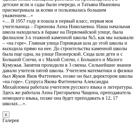
детские ясли и сады были очереди, и Татьяна Ивановна
присматривала за всеми и пользовалась большим
уважением…»
«… В 1957 году я пошла в первый класс, первая моя
учительница – Горюнова Анна Николаевна. Наша начальная
школа находилась в бараке на Первомайской улице, была
филиалом 3-х этажной каменной школы №5, как мы называли
– «на горе». Главная улица Горняцкая шла до этой школы и
выходила прямо на нее. До строительства каменной школы
была еще одна, на улице Пионерской. Сюда шли дети и с
Большой Сопчи, и с Малой Сопчи, с Большого и Малого
Кумужья. Занятия проходили в 3 смены. Сильнейшие знания
давали учителя пятой школы. Учителем математики и физики
был Жуков Яков Фаттеевич, позже он был директором школы
«на горе». Супруга Якова Фаттеевича Александра
Михайловна работала учителем русского языка и литературы.
Здесь же работала Анна Григорьевна Чащина, преподаватель
немецкого языка, позже она будет преподавать в 12, 17
школах…».
х
Галерея