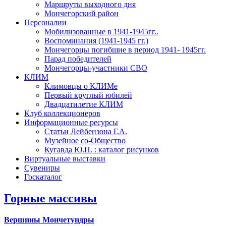
Маршруты выходного дня
Мончегорский район
Персоналии
Мобилизованные в 1941-1945гг..
Воспоминания (1941-1945 гг.)
Мончегорцы погибшие в период 1941- 1945гг.
Парад победителей
Мончегорцы-участники СВО
КЛИМ
Климовцы о КЛИМе
Первый круглый юбилей
Двадцатилетие КЛИМ
Клуб коллекционеров
Информационные ресурсы
Статьи Лейбензона Г.А.
Музейное со-Общество
Кугавда Ю.П. : каталог рисунков
Виртуальные выставки
Сувениры
Госкаталог
Горные массивы
Вершины Мончетундры