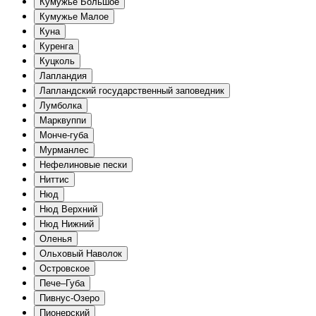
Кумужье Большое
Кумужье Малое
Куна
Куренга
Куцколь
Лапландия
Лапландский государственный заповедник
Лумболка
Марквуппи
Монче-губа
Мурманлес
Нефелиновые пески
Ниттис
Нюд
Нюд Верхний
Нюд Нижний
Оленья
Ольховый Наволок
Островское
Пече–Губа
Пивнус-Озеро
Пионерский