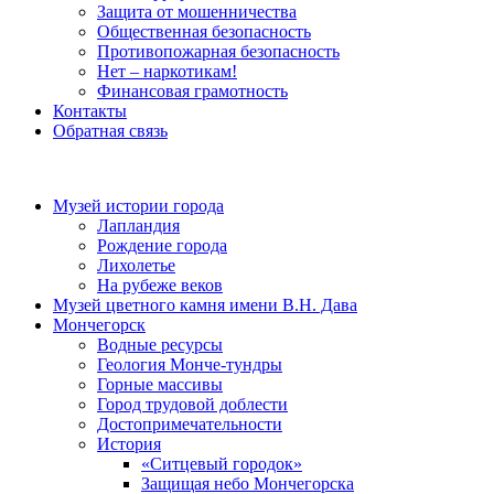
Защита от мошенничества
Общественная безопасность
Противопожарная безопасность
Нет – наркотикам!
Финансовая грамотность
Контакты
Обратная связь
Музей истории города
Лапландия
Рождение города
Лихолетье
На рубеже веков
Музей цветного камня имени В.Н. Дава
Мончегорск
Водные ресурсы
Геология Монче-тундры
Горные массивы
Город трудовой доблести
Достопримечательности
История
«Ситцевый городок»
Защищая небо Мончегорска