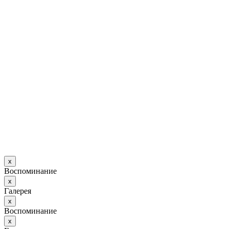
х
Воспоминание
х
Галерея
х
Воспоминание
х