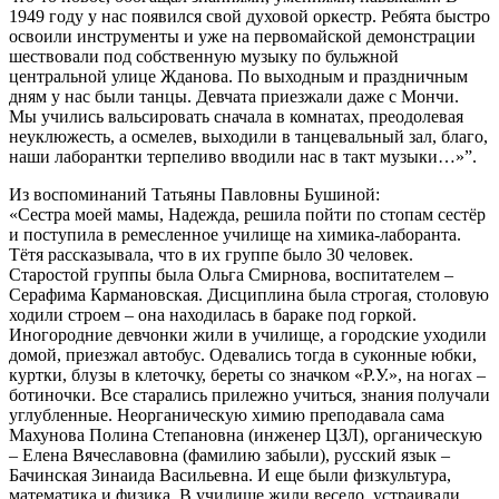
1949 году у нас появился свой духовой оркестр. Ребята быстро
освоили инструменты и уже на первомайской демонстрации
шествовали под собственную музыку по бульжной
центральной улице Жданова. По выходным и праздничным
дням у нас были танцы. Девчата приезжали даже с Мончи.
Мы учились вальсировать сначала в комнатах, преодолевая
неуклюжесть, а осмелев, выходили в танцевальный зал, благо,
наши лаборантки терпеливо вводили нас в такт музыки…»”.
Из воспоминаний Татьяны Павловны Бушиной:
«Сестра моей мамы, Надежда, решила пойти по стопам сестёр
и поступила в ремесленное училище на химика-лаборанта.
Тётя рассказывала, что в их группе было 30 человек.
Старостой группы была Ольга Смирнова, воспитателем –
Серафима Кармановская. Дисциплина была строгая, столовую
ходили строем – она находилась в бараке под горкой.
Иногородние девчонки жили в училище, а городские уходили
домой, приезжал автобус. Одевались тогда в суконные юбки,
куртки, блузы в клеточку, береты со значком «Р.У.», на ногах –
ботиночки. Все старались прилежно учиться, знания получали
углубленные. Неорганическую химию преподавала сама
Махунова Полина Степановна (инженер ЦЗЛ), органическую
– Елена Вячеславовна (фамилию забыли), русский язык –
Бачинская Зинаида Васильевна. И еще были физкультура,
математика и физика. В училище жили весело, устраивали