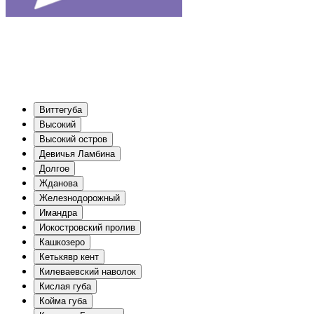
Виттегуба
Высокий
Высокий остров
Девичья Ламбина
Долгое
Жданова
Железнодорожный
Имандра
Иокостровский пролив
Кашкозеро
Кетькявр кент
Килеваевский наволок
Кислая губа
Койма губа