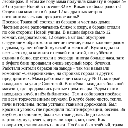
лесобирже. В этом же году мама получила комнату в бараке №
29 по улице Новой в поселке 32 км. Какая это была радость!
Отдельная комната в бараке 12 квадратных метров
воспринималась как прекрасное жильё.
Поселок Травяной состоял из бараков и частных домов.
Частные дома располагались ближе к озеру, а бараки стояли
по обе стороны Новой улицы. В нашем бараке было 12
комнат, следовательно, 12 семей. Быт был обустроен
следующим образом: отопление печное, вода в колонке рядом
с домом, туалет общий: мужской и женский. Кухня одна на
всех – это одна комната с печкой и плитой, по субботам
ездили в баню, где стояли в очереди, иногда больше часа, зато
в буфете бани продавали очень вкусный морс, булочки.
Работали жители бараков на заводе – так мы называли
комбинат «Североникель», на стройках города и других
предприятиях. Мама работала в детском саду № 11, который
находился на улице Советской. В посёлке находился большой
магазин, где продавались разные промтовары. Рядом с ним
находился клуб, в нём библиотека. Там и собирался посёлок
по всем торжественным случаям. В клубе было чисто, тепло,
печи натоплены, попы устланы ткаными дорожками. Был
красный уголок, где проходили политинформации, беседы. За
клубом, в основном, были частные дома. Люди сажали
картошку, лук, зелень, держали коров, коз, овец. Как
говорится, становились на ноги. Посёлок был зелёный, трава