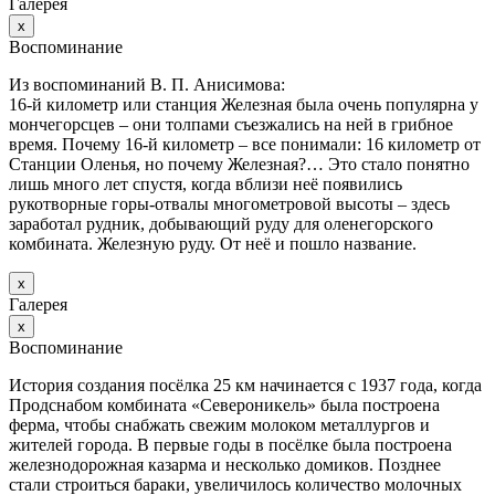
Галерея
х
Воспоминание
Из воспоминаний В. П. Анисимова:
16-й километр или станция Железная была очень популярна у
мончегорсцев – они толпами съезжались на ней в грибное
время. Почему 16-й километр – все понимали: 16 километр от
Станции Оленья, но почему Железная?… Это стало понятно
лишь много лет спустя, когда вблизи неё появились
рукотворные горы-отвалы многометровой высоты – здесь
заработал рудник, добывающий руду для оленегорского
комбината. Железную руду. От неё и пошло название.
х
Галерея
х
Воспоминание
История создания посёлка 25 км начинается с 1937 года, когда
Продснабом комбината «Североникель» была построена
ферма, чтобы снабжать свежим молоком металлургов и
жителей города. В первые годы в посёлке была построена
железнодорожная казарма и несколько домиков. Позднее
стали строиться бараки, увеличилось количество молочных