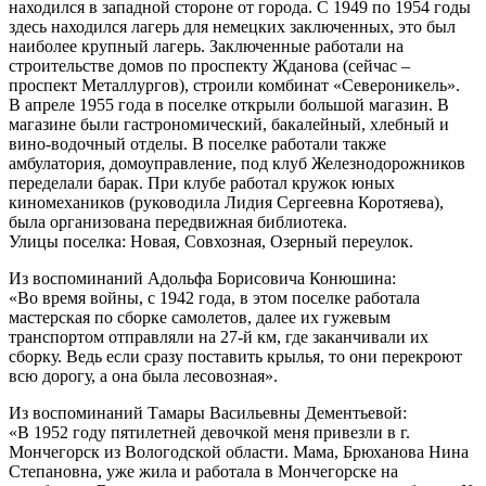
находился в западной стороне от города. С 1949 по 1954 годы
здесь находился лагерь для немецких заключенных, это был
наиболее крупный лагерь. Заключенные работали на
строительстве домов по проспекту Жданова (сейчас –
проспект Металлургов), строили комбинат «Североникель».
В апреле 1955 года в поселке открыли большой магазин. B
магазине были гастрономический, бакалейный, хлебный и
вино-водочный отделы. В поселке работали также
амбулатория, домоуправление, под клуб Железнодорожников
переделали барак. При клубе работал кружок юных
киномехаников (руководила Лидия Сергеевна Коротяева),
была организована передвижная библиотека.
Улицы поселка: Новая, Совхозная, Озерный переулок.
Из воспоминаний Адольфа Борисовича Конюшина:
«Во время войны, с 1942 года, в этом поселке работала
мастерская по сборке самолетов, далее их гужевым
транспортом отправляли на 27-й км, где заканчивали их
сборку. Ведь если сразу поставить крылья, то они перекроют
всю дорогу, а она была лесовозная».
Из воспоминаний Тамары Васильевны Дементьевой:
«В 1952 году пятилетней девочкой меня привезли в г.
Мончегорск из Вологодской области. Мама, Брюханова Нина
Степановна, уже жила и работала в Мончегорске на