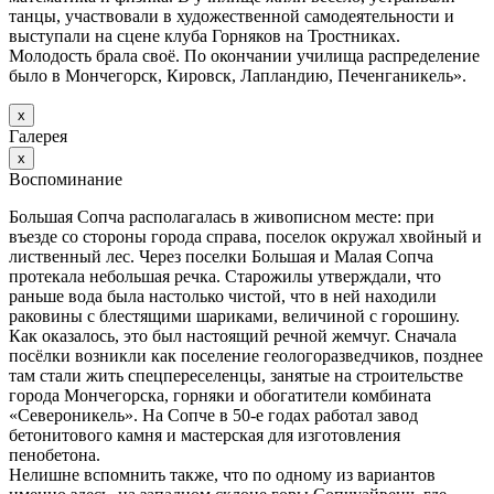
танцы, участвовали в художественной самодеятельности и
выступали на сцене клуба Горняков на Тростниках.
Молодость брала своё. По окончании училища распределение
было в Мончегорск, Кировск, Лапландию, Печенганикель».
х
Галерея
х
Воспоминание
Большая Сопча располагалась в живописном месте: при
въезде со стороны города справа, поселок окружал хвойный и
лиственный лес. Через поселки Большая и Малая Сопча
протекала небольшая речка. Старожилы утверждали, что
раньше вода была настолько чистой, что в ней находили
раковины с блестящими шариками, величиной с горошину.
Как оказалось, это был настоящий речной жемчуг. Сначала
посёлки возникли как поселение геологоразведчиков, позднее
там стали жить спецпереселенцы, занятые на строительстве
города Мончегорска, горняки и обогатители комбината
«Североникель». На Сопче в 50-е годах работал завод
бетонитового камня и мастерская для изготовления
пенобетона.
Нелишне вспомнить также, что по одному из вариантов