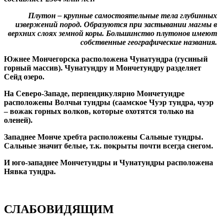
Плутон – крупные самостоятельные тела глубинных
извержений пород. Образуются при застывании магмы в
верхних слоях земной коры.
Большинство плутонов имеют
собственные географические названия.
Южнее Мончегорска расположена Чунатундра (гусиный
горный массив). Чунатундру и Мончетундру разделяет
Сейд озеро.
На Северо-Западе, перпендикулярно Мончетундре
расположены Волчьи тундры (саамское Чуэр тундра, чуэр
– вожак горных волков, которые охотятся только на
оленей).
Западнее Монче хребта расположены Сальные тундры.
Сальные значит белые, т.к. покрыты почти всегда снегом.
И юго-западнее Мончетундры и Чунатундры расположена
Нявка тундра.
СЛАБОВИДЯЩИМ