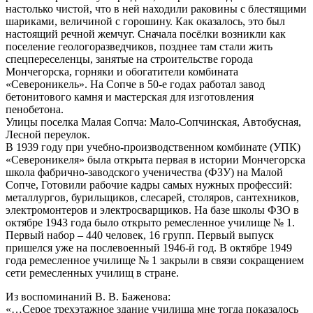
настолько чистой, что в ней находили раковины с блестящими
шариками, величиной с горошину. Как оказалось, это был
настоящий речной жемчуг. Сначала посёлки возникли как
поселение геологоразведчиков, позднее там стали жить
спецпереселенцы, занятые на строительстве города
Мончегорска, горняки и обогатители комбината
«Североникель». На Сопче в 50-е годах работал завод
бетонитового камня и мастерская для изготовления
пенобетона.
Улицы поселка Малая Сопча: Мало-Сопчинская, Автобусная,
Лесной переулок.
В 1939 году при учебно-производственном комбинате (УПК)
«Североникеля» была открыта первая в истории Мончегорска
школа фабрично-заводского ученичества (ФЗУ) на Малой
Сопче, Готовили рабочие кадры самых нужных профессий:
металлургов, бурильщиков, слесарей, столяров, сантехников,
электромонтеров и электросварщиков. На базе школы ФЗО в
октябре 1943 года было открыто ремесленное училище № 1.
Первый набор – 440 человек, 16 групп. Первый выпуск
пришелся уже на послевоенный 1946-й год. В октябре 1949
года ремесленное училище № 1 закрыли в связи сокращением
сети ремесленных училищ в стране.
Из воспоминаний В. В. Баженова:
«…Серое трехэтажное здание училища мне тогда показалось