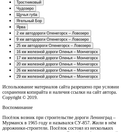
Тростниковый
Чудозеро
Щучья губа
Ягельный Бор
Ярва
2 км автодороги Оленегорск – Ловозеро
9 км автодороги Оленегорск – Ловозеро
25 км автодороги Оленегорск – Ловозеро
16 км железной дороги Оленья – Мончегорск
17 км железной дороги Оленья – Мончегорск
20 км железной дороги Оленья – Мончегорск
26 км железной дороги Оленья – Мончегорск
29 км железной дороги Оленья – Мончегорск
Использование материалов сайта разрешено при условии
сохранения копирайта и наличия ссылки на сайт автора.
Copyright © 2019.
Воспоминание
Посёлок возник при строительстве дороги Ленинград –
Мурманск в 1965 году и назывался СУ-857. Жили в нём
дорожники-строители. Посёлок состоял из нескольких