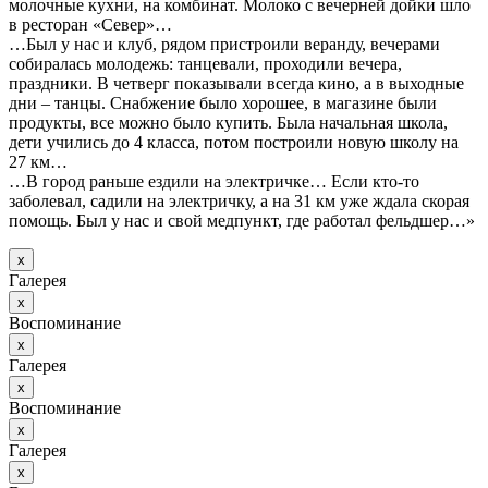
молочные кухни, на комбинат. Молоко с вечерней дойки шло
в ресторан «Север»…
…Был у нас и клуб, рядом пристроили веранду, вечерами
собиралась молодежь: танцевали, проходили вечера,
праздники. В четверг показывали всегда кино, а в выходные
дни – танцы. Снабжение было хорошее, в магазине были
продукты, все можно было купить. Была начальная школа,
дети учились до 4 класса, потом построили новую школу на
27 км…
…В город раньше ездили на электричке… Если кто-то
заболевал, садили на электричку, а на 31 км уже ждала скорая
помощь. Был у нас и свой медпункт, где работал фельдшер…»
х
Галерея
х
Воспоминание
х
Галерея
х
Воспоминание
х
Галерея
х