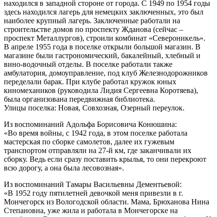
находился в западной стороне от города. С 1949 по 1954 годы
здесь находился лагерь для немецких заключенных, это был
наиболее крупный лагерь. Заключенные работали на
строительстве домов по проспекту Жданова (сейчас –
проспект Металлургов), строили комбинат «Североникель».
В апреле 1955 года в поселке открыли большой магазин. B
магазине были гастрономический, бакалейный, хлебный и
вино-водочный отделы. В поселке работали также
амбулатория, домоуправление, под клуб Железнодорожников
переделали барак. При клубе работал кружок юных
киномехаников (руководила Лидия Сергеевна Коротяева),
была организована передвижная библиотека.
Улицы поселка: Новая, Совхозная, Озерный переулок.
Из воспоминаний Адольфа Борисовича Конюшина:
«Во время войны, с 1942 года, в этом поселке работала
мастерская по сборке самолетов, далее их гужевым
транспортом отправляли на 27-й км, где заканчивали их
сборку. Ведь если сразу поставить крылья, то они перекроют
всю дорогу, а она была лесовозная».
Из воспоминаний Тамары Васильевны Дементьевой:
«В 1952 году пятилетней девочкой меня привезли в г.
Мончегорск из Вологодской области. Мама, Брюханова Нина
Степановна, уже жила и работала в Мончегорске на