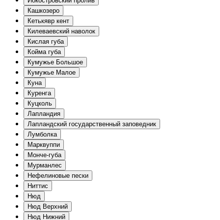
Иокостровский пролив
Кашкозеро
Кетькявр кент
Килеваевский наволок
Кислая губа
Койма губа
Кумужье Большое
Кумужье Малое
Куна
Куренга
Куцколь
Лапландия
Лапландский государственный заповедник
Лумболка
Марквуппи
Монче-губа
Мурманлес
Нефелиновые пески
Ниттис
Нюд
Нюд Верхний
Нюд Нижний