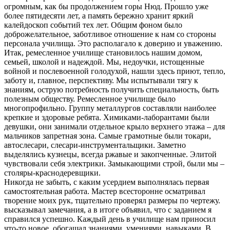
огромным, как бы продолжением горы Нюд. Прошло уже
более пятидесяти лет, а память бережно хранит яркий
калейдоскоп событий тех лет. Общим фоном было
доброжелательное, заботливое отношение к нам со стороны
персонала училища. Это располагало к доверию и уважению.
Итак, ремесленное училище становилось нашим домом,
семьей, школой и надеждой. Мы, недоучки, истощенные
войной и послевоенной голодухой, нашли здесь приют, тепло,
заботу и, главное, перспективу. Мы испытывали тягу к
знаниям, острую потребность получить специальность, быть
полезным обществу. Ремесленное училище было
многопрофильно. Группу металлургов составляли наиболее
крепкие и здоровые ребята. Химиками-лаборантами были
девушки, они занимали отдельное крыло верхнего этажа – для
мальчиков запретная зона. Самые грамотные были токари,
автослесари, слесари-инструментальщики. Заметно
выделялись кузнецы, всегда ржавые и закопченные. Элитой
чувствовали себя электрики. Замыкающими строй, были мы –
столяры-краснодеревщики.
Никогда не забыть, с каким усердием выполнялась первая
самостоятельная работа. Мастер всесторонне осматривал
творение моих рук, тщательно проверял размеры по чертежу.
высказывал замечания, а в итоге объявил, что с заданием я
справился успешно. Каждый день в училище нам приносил
что-то новое, обогащал знаниями, умениями, навыками. В