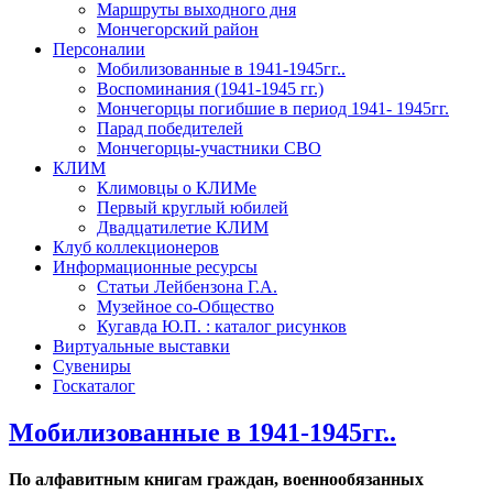
Маршруты выходного дня
Мончегорский район
Персоналии
Мобилизованные в 1941-1945гг..
Воспоминания (1941-1945 гг.)
Мончегорцы погибшие в период 1941- 1945гг.
Парад победителей
Мончегорцы-участники СВО
КЛИМ
Климовцы о КЛИМе
Первый круглый юбилей
Двадцатилетие КЛИМ
Клуб коллекционеров
Информационные ресурсы
Статьи Лейбензона Г.А.
Музейное со-Общество
Кугавда Ю.П. : каталог рисунков
Виртуальные выставки
Сувениры
Госкаталог
Мобилизованные в 1941-1945гг..
По алфавитным книгам
граждан,
военнообязанных