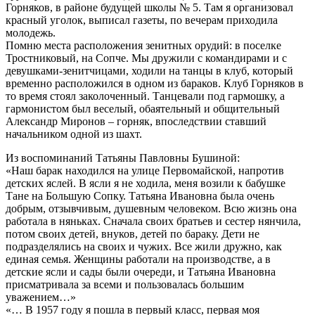
Горняков, в районе будущей школы № 5. Там я организовал
красный уголок, выписал газеты, по вечерам приходила
молодежь.
Помню места расположения зенитных орудий: в поселке
Тростниковый, на Сопче. Мы дружили с командирами и с
девушками-зенитчицами, ходили на танцы в клуб, который
временно расположился в одном из бараков. Клуб Горняков в
то время стоял заколоченный. Танцевали под гармошку, а
гармонистом был веселый, обаятельный и общительный
Александр Миронов – горняк, впоследствии ставший
начальником одной из шахт.
Из воспоминаний Татьяны Павловны Бушиной:
«Наш барак находился на улице Первомайской, напротив
детских яслей. В ясли я не ходила, меня возили к бабушке
Тане на Большую Сопку. Татьяна Ивановна была очень
добрым, отзывчивым, душевным человеком. Всю жизнь она
работала в няньках. Сначала своих братьев и сестер нянчила,
потом своих детей, внуков, детей по бараку. Дети не
подразделялись на своих и чужих. Все жили дружно, как
единая семья. Женщины работали на производстве, а в
детские ясли и сады были очереди, и Татьяна Ивановна
присматривала за всеми и пользовалась большим
уважением…»
«… В 1957 году я пошла в первый класс, первая моя