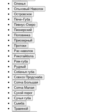
Оленья
Ольховый Наволок
Островское
Пече–Губа
Пивнус-Озеро
Пионерский
Половинка
Приозерный
Протоки
Рас-наволок
Рикотайбола
Риж-губа
Рудный
Собачья губа
Совхоз Продснаба
Сопча Большая
Сопча Малая
Сухой порог
Сучья губа
Сымба
Травяной