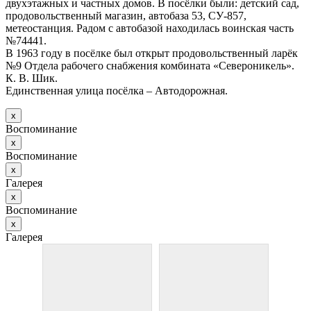
двухэтажных и частных домов. В посёлки были: детский сад,
продовольственный магазин, автобаза 53, СУ-857,
метеостанция. Радом с автобазой находилась воинская часть
№74441.
В 1963 году в посёлке был открыт продовольственный ларёк
№9 Отдела рабочего снабжения комбината «Североникель».
К. В. Шик.
Единственная улица посёлка – Автодорожная.
х
Воспоминание
х
Воспоминание
х
Галерея
х
Воспоминание
х
Галерея