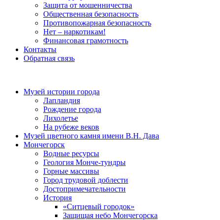
Защита от мошенничества
Общественная безопасность
Противопожарная безопасность
Нет – наркотикам!
Финансовая грамотность
Контакты
Обратная связь
Музей истории города
Лапландия
Рождение города
Лихолетье
На рубеже веков
Музей цветного камня имени В.Н. Дава
Мончегорск
Водные ресурсы
Геология Монче-тундры
Горные массивы
Город трудовой доблести
Достопримечательности
История
«Ситцевый городок»
Защищая небо Мончегорска