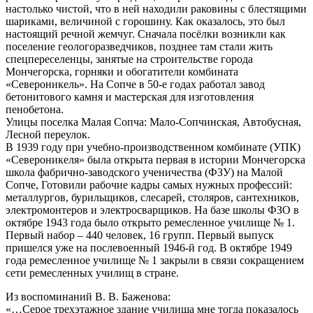
настолько чистой, что в ней находили раковины с блестящими
шариками, величиной с горошину. Как оказалось, это был
настоящий речной жемчуг. Сначала посёлки возникли как
поселение геологоразведчиков, позднее там стали жить
спецпереселенцы, занятые на строительстве города
Мончегорска, горняки и обогатители комбината
«Североникель». На Сопче в 50-е годах работал завод
бетонитового камня и мастерская для изготовления
пенобетона.
Улицы поселка Малая Сопча: Мало-Сопчинская, Автобусная,
Лесной переулок.
В 1939 году при учебно-производственном комбинате (УПК)
«Североникеля» была открыта первая в истории Мончегорска
школа фабрично-заводского ученичества (ФЗУ) на Малой
Сопче, Готовили рабочие кадры самых нужных профессий:
металлургов, бурильщиков, слесарей, столяров, сантехников,
электромонтеров и электросварщиков. На базе школы ФЗО в
октябре 1943 года было открыто ремесленное училище № 1.
Первый набор – 440 человек, 16 групп. Первый выпуск
пришелся уже на послевоенный 1946-й год. В октябре 1949
года ремесленное училище № 1 закрыли в связи сокращением
сети ремесленных училищ в стране.
Из воспоминаний В. В. Баженова:
«…Серое трехэтажное здание училища мне тогда показалось