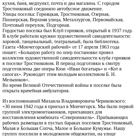
кухня, баня, медпункт, почта и два магазина. С городом
Тростниковый соединяло автобусное движение.
Улицы поселка: Горняцкая, Тростниковая, Озерная,
Пионерская, Верхняя улица, Металлургов, Первомайская,
Почтовый переулок, Подгорная.
Гордостью поселка был Клуб горняков, открытый в 1937 году.
В клубе работали кружки художественной самодеятельности:
хоровой, танцевальный, театральный, была библиотека.
Газета «Мончегорский рабочий» от 17 апреля 1963 года
пишет: «Большую работу по опер постановке провел
коллектив художественной самодеятельности клуба горняков
в поселке Тростниковом. В период подготовки к смотру
подготовлены две оперы Кюи «Иван богатырь» и «Кот в
сапогах». Руководит этим молодым коллективом Б. Н.
Мельников».
Во время Великой Отечественной войны в поселке была
открыта врачебная амбулатория.
Из воспоминаний Михаила Владимировича Чериковского:
«30 июня 1942 года я приехал в Мончегорск. Мы были первой
группой электромонтажников, приехавших для
восстановления комбината «Североникель». Прибывающих
рабочих размещали в пустых бараках поселков Тростниковый,
Малая и Большая Сопча, Малое и Большое Кумужье. Нашу
группу поселили в молодежном общежитии, на улице