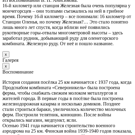
Из воспоминаний В. П. Анисимова:
16-й километр или станция Железная была очень популярна у
мончегорсцев – они толпами съезжались на ней в грибное
время. Почему 16-й километр – все понимали: 16 километр от
Станции Оленья, но почему Железная?… Это стало понятно
лишь много лет спустя, когда вблизи неё появились
рукотворные горы-отвалы многометровой высоты – здесь
заработал рудник, добывающий руду для оленегорского
комбината. Железную руду. От неё и пошло название.
х
Галерея
х
Воспоминание
История создания посёлка 25 км начинается с 1937 года, когда
Продснабом комбината «Североникель» была построена
ферма, чтобы снабжать свежим молоком металлургов и
жителей города. В первые годы в посёлке была построена
железнодорожная казарма и несколько домиков. Позднее
стали строиться бараки, увеличилось количество молочных
ферм. Построили телятник, конюшню. После войны
открылись магазин, медпункт, ясли.
Осенью 1941 года начинается строительство военного
аэродрома на 25 км. Финская война 1939-1940 годов показала,