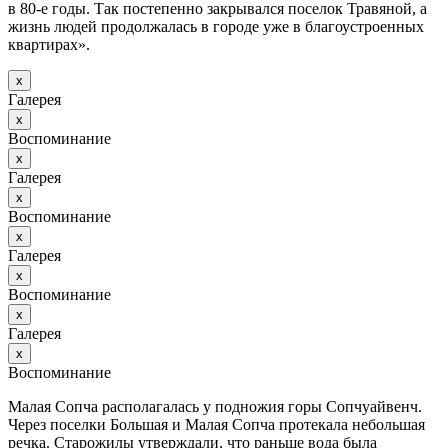
в 80-е годы. Так постепенно закрывался поселок Травяной, а
жизнь людей продолжалась в городе уже в благоустроенных
квартирах».
х
Галерея
х
Воспоминание
х
Галерея
х
Воспоминание
х
Галерея
х
Воспоминание
х
Галерея
х
Воспоминание
Малая Сопча располагалась у подножия горы Сопчуайвенч.
Через поселки Большая и Малая Сопча протекала небольшая
речка. Старожилы утверждали, что раньше вода была