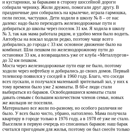
и кустарники, за бараками в сторону шоссейной дороги
собирали чернику. Жили дружно, помогали друг другу. В
праздничные дни собирались на крылечке, играла гармошка,
пели песни, частушки. Дети ходили в школу № 8 – от нас
далеко: надо было переходить железнодорожные пути и
добираться до школы через поселок 31 км. Я ходила в школу
№ 3, так как мама работала рядом, и удобно меня было водить.
Автобусы на вокзал ходили редко, поэтому чаще всего
добирались до города с 33 км: основное движение было на
комбинат. Шли пешком по железнодорожному пути до
остановки 33 км, а возвращались уже от клуба «Металлургов»
до 32 км пешком.
Моста через железнодорожные пути еще не было, поэтому
ходили через нефтебазу и добирались до своих домов. Первый
телевизор появился у соседей в 1960 году. Благо, что соседи
всех пускали, и получался маленький зрительный зал, у них к
тому времени было уже 2 комнаты. В 60-е люди стали
выбираться из бараков. Освободившиеся комнаты стали
давать семьям с большим количеством членов семьи, новых
же жильцов не поселяли.
Материально все жили по-разному, но особого различия не
было. У всех было чисто, убрано, натоплено. Мама получила
квартиру в городе только в 1976 году, а в 1978 её уже не стало.
Выселяли в первую очередь из списанных бараков: наш барак
считался пригодным для жилья, поэтому он был снесён только