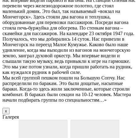
нас впервые видели паровоз и вагоны. На станции Оленья нас
перевели через железнодорожное полотно, где стоял
маленький домик. Это был, так называемый «вокзал на
Мончегорск». Здесь стояли два вагона и теплушка,
оборудованные для перевозки пассажиров. Посреди вагона
стояла печь-буржуйка для обогрева. По стенкам вагона –
скамейки для пассажиров. На календаре 23 октября 1947 года.
Получалось, что мы добирались 14 суток. Нас привезли в
Мончегорск на переезд Малое Кумужье. Каково было наше
удивление, когда мы выходили из вагонов на мончегорскую
землю, заиграл духовой оркестр. Мы впервые видели и
слышали такую музыку, ведь привыкли к игре на гармошке.
Это мы уже потом узнали, когда пришли работать на рудник,
как нуждался рудник в рабочей силе.
Мы всей группой пешком пошли на Большую Сопчу. Нас
распределили по баракам. Это были дощатые, насыпные
бараки. Когда-то здесь жили заключенные, которые строили
комбинат. В бараках были секции на 10-12 человек. Мастера
начали подбирать группы по специальностям…»
х
Галерея