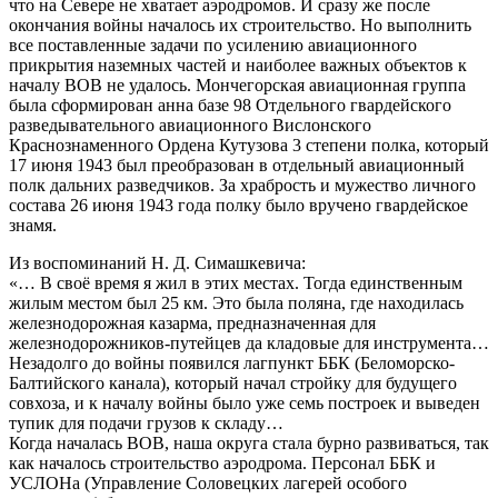
что на Севере не хватает аэродромов. И сразу же после
окончания войны началось их строительство. Но выполнить
все поставленные задачи по усилению авиационного
прикрытия наземных частей и наиболее важных объектов к
началу ВОВ не удалось. Мончегорская авиационная группа
была сформирован анна базе 98 Отдельного гвардейского
разведывательного авиационного Вислонского
Краснознаменного Ордена Кутузова 3 степени полка, который
17 июня 1943 был преобразован в отдельный авиационный
полк дальних разведчиков. За храбрость и мужество личного
состава 26 июня 1943 года полку было вручено гвардейское
знамя.
Из воспоминаний Н. Д. Симашкевича:
«… В своё время я жил в этих местах. Тогда единственным
жилым местом был 25 км. Это была поляна, где находилась
железнодорожная казарма, предназначенная для
железнодорожников-путейцев да кладовые для инструмента…
Незадолго до войны появился лагпункт ББК (Беломорско-
Балтийского канала), который начал стройку для будущего
совхоза, и к началу войны было уже семь построек и выведен
тупик для подачи грузов к складу…
Когда началась ВОВ, наша округа стала бурно развиваться, так
как началось строительство аэродрома. Персонал ББК и
УСЛОНа (Управление Соловецких лагерей особого