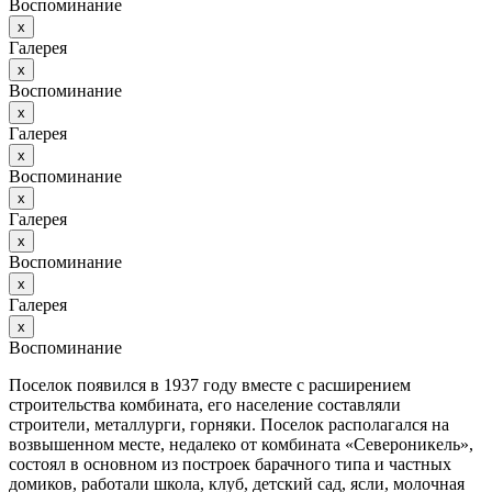
Воспоминание
х
Галерея
х
Воспоминание
х
Галерея
х
Воспоминание
х
Галерея
х
Воспоминание
х
Галерея
х
Воспоминание
Поселок появился в 1937 году вместе с расширением
строительства комбината, его население составляли
строители, металлурги, горняки. Поселок располагался на
возвышенном месте, недалеко от комбината «Североникель»,
состоял в основном из построек барачного типа и частных
домиков, работали школа, клуб, детский сад, ясли, молочная