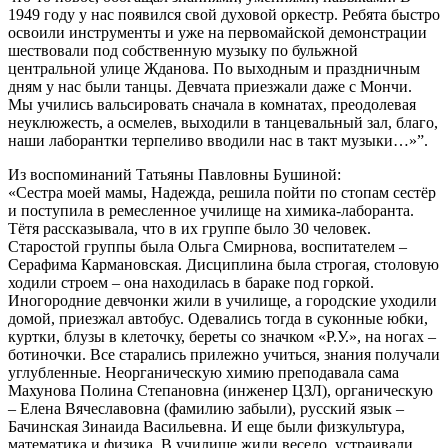
1949 году у нас появился свой духовой оркестр. Ребята быстро
освоили инструменты и уже на первомайской демонстрации
шествовали под собственную музыку по бульжной
центральной улице Жданова. По выходным и праздничным
дням у нас были танцы. Девчата приезжали даже с Мончи.
Мы учились вальсировать сначала в комнатах, преодолевая
неуклюжесть, а осмелев, выходили в танцевальный зал, благо,
наши лаборантки терпеливо вводили нас в такт музыки…»”.
Из воспоминаний Татьяны Павловны Бушиной:
«Сестра моей мамы, Надежда, решила пойти по стопам сестёр
и поступила в ремесленное училище на химика-лаборанта.
Тётя рассказывала, что в их группе было 30 человек.
Старостой группы была Ольга Смирнова, воспитателем –
Серафима Кармановская. Дисциплина была строгая, столовую
ходили строем – она находилась в бараке под горкой.
Иногородние девчонки жили в училище, а городские уходили
домой, приезжал автобус. Одевались тогда в суконные юбки,
куртки, блузы в клеточку, береты со значком «Р.У.», на ногах –
ботиночки. Все старались прилежно учиться, знания получали
углубленные. Неорганическую химию преподавала сама
Махунова Полина Степановна (инженер ЦЗЛ), органическую
– Елена Вячеславовна (фамилию забыли), русский язык –
Бачинская Зинаида Васильевна. И еще были физкультура,
математика и физика. В училище жили весело, устраивали