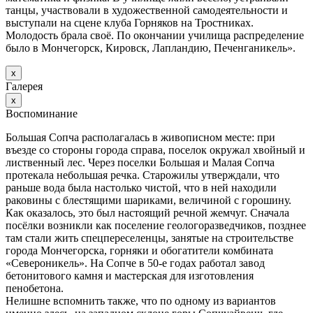
танцы, участвовали в художественной самодеятельности и
выступали на сцене клуба Горняков на Тростниках.
Молодость брала своё. По окончании училища распределение
было в Мончегорск, Кировск, Лапландию, Печенганикель».
х
Галерея
х
Воспоминание
Большая Сопча располагалась в живописном месте: при
въезде со стороны города справа, поселок окружал хвойный и
лиственный лес. Через поселки Большая и Малая Сопча
протекала небольшая речка. Старожилы утверждали, что
раньше вода была настолько чистой, что в ней находили
раковины с блестящими шариками, величиной с горошину.
Как оказалось, это был настоящий речной жемчуг. Сначала
посёлки возникли как поселение геологоразведчиков, позднее
там стали жить спецпереселенцы, занятые на строительстве
города Мончегорска, горняки и обогатители комбината
«Североникель». На Сопче в 50-е годах работал завод
бетонитового камня и мастерская для изготовления
пенобетона.
Нелишне вспомнить также, что по одному из вариантов