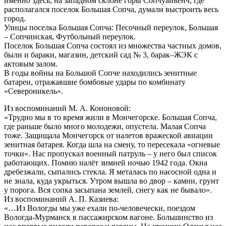
именно здесь, на западном склоне горы Сопчуайвенч, где
располагался поселок Большая Сопча, думали выстроить весь
город.
Улицы поселка Большая Сопча: Песочный переулок, Большая
– Сопчинская, Футбольный переулок.
Поселок Большая Сопча состоял из множества частных домов,
были и бараки, магазин, детский сад № 3, барак–ЖЭК с
актовым залом.
В годы войны на Большой Сопче находились зенитные
батареи, отражавшие бомбовые удары по комбинату
«Североникель».
Из воспоминаний М. А. Кононовой:
«Трудно мы в то время жили в Мончегорске. Большая Сопча,
где раньше было много молодежи, опустела. Малая Сопча
тоже. Защищала Мончегорск от налетов вражеской авиации
зенитная батарея. Когда шла на смену, то пересекала «огневые
точки». Нас пропускал военный патруль – у него был список
работающих. Помню налёт зимней ночью 1942 года. Окна
дребезжали, сыпались стекла. Я металась по насосной одна и
не знала, куда укрыться. Утром вышла во двор – камни, грунт
у порога. Вся сопка засыпана землей, снегу как не бывало».
Из воспоминаний А. П. Казиева:
«…Из Вологды мы уже ехали по-человечески, поездом
Вологда-Мурманск в пассажирском вагоне. Большинство из