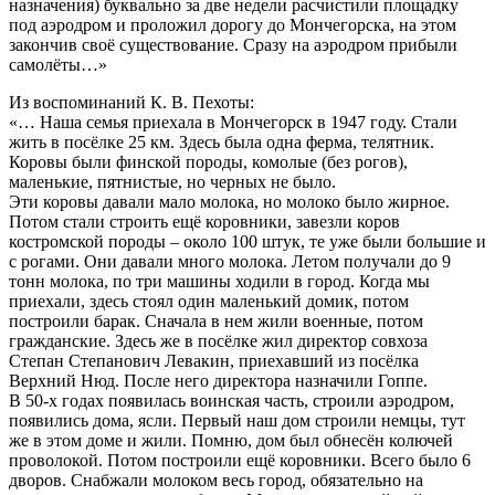
назначения) буквально за две недели расчистили площадку
под аэродром и проложил дорогу до Мончегорска, на этом
закончив своё существование. Сразу на аэродром прибыли
самолёты…»
Из воспоминаний К. В. Пехоты:
«… Наша семья приехала в Мончегорск в 1947 году. Стали
жить в посёлке 25 км. Здесь была одна ферма, телятник.
Коровы были финской породы, комолые (без рогов),
маленькие, пятнистые, но черных не было.
Эти коровы давали мало молока, но молоко было жирное.
Потом стали строить ещё коровники, завезли коров
костромской породы – около 100 штук, те уже были большие и
с рогами. Они давали много молока. Летом получали до 9
тонн молока, по три машины ходили в город. Когда мы
приехали, здесь стоял один маленький домик, потом
построили барак. Сначала в нем жили военные, потом
гражданские. Здесь же в посёлке жил директор совхоза
Степан Степанович Левакин, приехавший из посёлка
Верхний Нюд. После него директора назначили Гоппе.
В 50-х годах появилась воинская часть, строили аэродром,
появились дома, ясли. Первый наш дом строили немцы, тут
же в этом доме и жили. Помню, дом был обнесён колючей
проволокой. Потом построили ещё коровники. Всего было 6
дворов. Снабжали молоком весь город, обязательно на