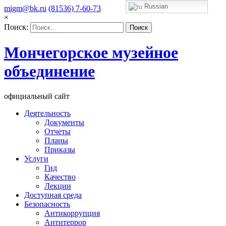
Russian
migm@bk.ru
(81536) 7-60-73
×
Поиск:
Мончегорское музейное
объединение
официальный сайт
Деятельность
Документы
Отчеты
Планы
Приказы
Услуги
Гид
Качество
Лекции
Доступная среда
Безопасность
Антикоррупция
Антитеррор