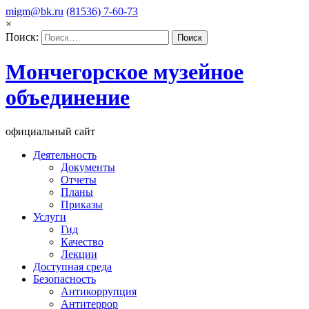
migm@bk.ru
(81536) 7-60-73
×
Поиск:
Мончегорское музейное
объединение
официальный сайт
Деятельность
Документы
Отчеты
Планы
Приказы
Услуги
Гид
Качество
Лекции
Доступная среда
Безопасность
Антикоррупция
Антитеррор