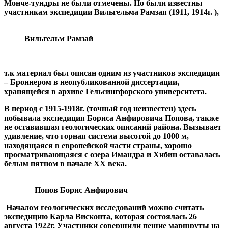
Монче-тундры не были отмечены. Но были известны
участникам экспедиции Вильгельма Рамзая (1911, 1914г. ),
Вильгельм Рамзай
т.к материал был описан одним из участников экспедиции
– Броннером в неопубликованной диссертации,
хранящейся в архиве Гельсингфорского университета.
В период с 1915-1918г. (точный год неизвестен) здесь
побывала экспедиция Бориса Анфировича
Попова,
также
не оставившая геологических описаний района. Вызывает
удивление, что горная система высотой до 1000 м,
находящаяся в европейской части страны, хорошо
просматривающаяся с озера Имандра и Хибин оставалась
белым пятном в начале ХХ века.
Попов Борис Анфирович
Началом геологических исследований можно считать
экспедицию Карла Висконта, которая состоялась 26
августа 1922г. Участники совершили пешие маршруты на