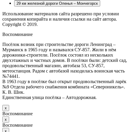
29 км железной дороги Оленья – Мончегорск
Использование материалов сайта разрешено при условии
сохранения копирайта и наличия ссылки на сайт автора.
Copyright © 2019.
Воспоминание
Посёлок возник при строительстве дороги Ленинград –
Мурманск в 1965 году и назывался СУ-857. Жили в нём
дорожники-строители. Посёлок состоял из нескольких
двухэтажных и частных домов. В посёлки были: детский сад,
продовольственный магазин, автобаза 53, СУ-857,
метеостанция. Радом с автобазой находилась воинская часть
№74441.
В 1963 году в посёлке был открыт продовольственный ларёк
№9 Отдела рабочего снабжения комбината «Североникель».
К. В. Шик.
Единственная улица посёлка – Автодорожная.
х
Воспоминание
х
Воспоминание
х