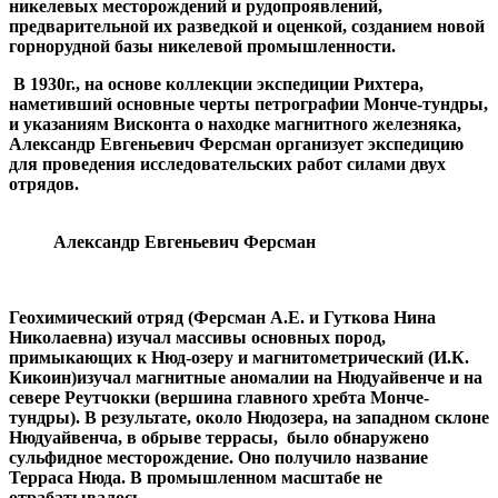
никелевых месторождений и рудопроявлений,
предварительной их разведкой и оценкой, созданием новой
горнорудной базы никелевой промышленности.
В 1930г., на основе коллекции экспедиции Рихтера,
наметивший основные черты петрографии Монче-тундры,
и указаниям Висконта о находке магнитного железняка,
Александр Евгеньевич Ферсман организует экспедицию
для проведения исследовательских работ силами двух
отрядов.
Александр Евгеньевич Ферсман
Геохимический отряд (Ферсман А.Е. и Гуткова
Нина
Николаевна) изучал массивы основных пород,
примыкающих к Нюд-озеру и магнитометрический (И.К.
Кикоин)изучал магнитные аномалии на Нюдуайвенче и на
севере Реутчокки (вершина главного хребта Монче-
тундры). В результате, около Нюдозера, на западном склоне
Нюдуайвенча, в обрыве террасы, было обнаружено
сульфидное месторождение. Оно получило название
Терраса Нюда. В промышленном масштабе не
отрабатывалось.