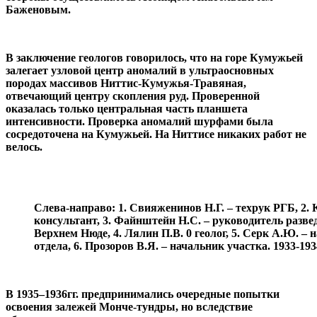
Баженовым.
В заключение геологов говорилось, что на горе Кумужьей
залегает узловой центр аномалий в ультраосновных
породах массивов Ниттис-Кумужья-Травяная,
отвечающий центру скопления руд. Проверенной
оказалась только центральная часть планшета
интенсивности. Проверка аномалий шурфами была
сосредоточена на Кумужьей. На Ниттисе никаких работ не
велось.
Слева-направо: 1. Свияженинов Н.Г. – техрук РГБ, 2.
консультант, 3. Файнштейн Н.С. – руководитель разв
Верхнем Нюде, 4. Лялин П.В. 0 геолог, 5. Серк А.Ю. –
отдела, 6. Прозоров В.Я. – начальник участка. 1933-193
В 1935–1936гг. предпринимались очередные попытки
освоения залежей Монче-тундры, но вследствие