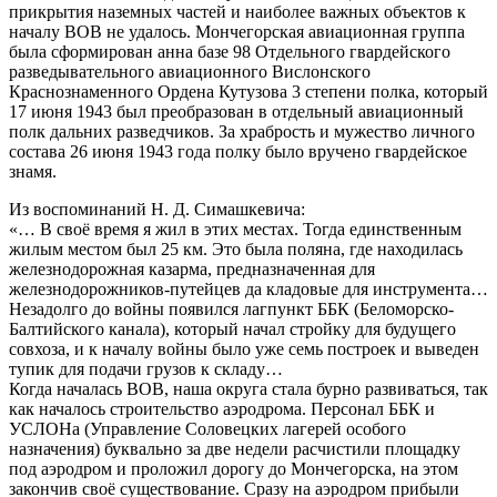
прикрытия наземных частей и наиболее важных объектов к
началу ВОВ не удалось. Мончегорская авиационная группа
была сформирован анна базе 98 Отдельного гвардейского
разведывательного авиационного Вислонского
Краснознаменного Ордена Кутузова 3 степени полка, который
17 июня 1943 был преобразован в отдельный авиационный
полк дальних разведчиков. За храбрость и мужество личного
состава 26 июня 1943 года полку было вручено гвардейское
знамя.
Из воспоминаний Н. Д. Симашкевича:
«… В своё время я жил в этих местах. Тогда единственным
жилым местом был 25 км. Это была поляна, где находилась
железнодорожная казарма, предназначенная для
железнодорожников-путейцев да кладовые для инструмента…
Незадолго до войны появился лагпункт ББК (Беломорско-
Балтийского канала), который начал стройку для будущего
совхоза, и к началу войны было уже семь построек и выведен
тупик для подачи грузов к складу…
Когда началась ВОВ, наша округа стала бурно развиваться, так
как началось строительство аэродрома. Персонал ББК и
УСЛОНа (Управление Соловецких лагерей особого
назначения) буквально за две недели расчистили площадку
под аэродром и проложил дорогу до Мончегорска, на этом
закончив своё существование. Сразу на аэродром прибыли