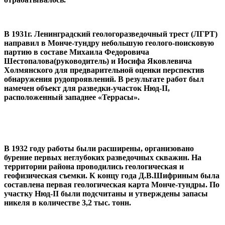
В 1931г. Ленинградский геологоразведочный трест (ЛГРТ)
направил в Монче-тундру небольшую геолого-поисковую
партию в составе Михаила Федоровича
Шестопалова(руководитель) и Иосифа Яковлевича
Холмянского для предварительной оценки перспектив
обнаружения рудопроявлений.
В результате работ был
намечен объект для разведки-участок Нюд-II,
расположенный западнее «Террасы».
В 1932 году работы были расширены, организовано
бурение первых неглубоких разведочных скважин. На
территории района проводились геологическая и
геофизическая съемки. К концу года Д.В.Шифриным была
составлена первая геологическая карта Монче-тундры. По
участку Нюд-II были подсчитаны и утверждены запасы
никеля в количестве 3,2 тыс. тонн.