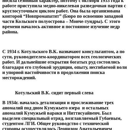
носила сезонный характер, поэтому с октября 1933 года к
работе приступила медно-никелевая разведочная партия с
круглосуточным циклом работ. Она была организована
конторой “Новпромапатит” (Бюро по освоению западной
части Кольского полуострова – Монче-тундры). С этого
времени началось активное и постоянное изучение недр
района.
С 1934 г. Котульского В.К. назначают консультантом, а по
сути, руководителем-координатором всех геологических
работ. И дальнейшие открытия богатых руд состоялись
благодаря его глубокой эрудиции, опыту, несгибаемой воли
и упорной настойчивости в продолжении поиска
месторождений.
Котульский В.К. сидит первый слева
В 1934г. началась детализация и прослеживание трех
аномалий под дном Кумужьего озера и остальных
аномалий Кумужьей вараки и Ниттисуайвенч. Был
выделен специальный отряд, возглавляемый Губаевым,
студентом ЛГИ. Общее руководство с технической
стороны осуществлялось Леонидом Анатольевичем