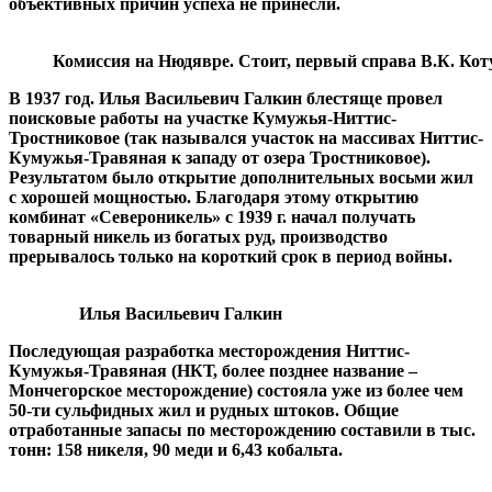
объективных причин успеха не принесли.
Комиссия на Нюдявре. Стоит, первый справа В.К. Коту
В 1937 год. Илья Васильевич Галкин блестяще провел
поисковые работы на участке Кумужья-Ниттис-
Тростниковое (так назывался участок на массивах Ниттис-
Кумужья-Травяная к западу от озера Тростниковое).
Результатом было открытие дополнительных восьми жил
с хорошей мощностью. Благодаря этому открытию
комбинат «Североникель» с 1939 г. начал получать
товарный никель из богатых руд, производство
прерывалось только на короткий срок в период войны.
Илья Васильевич Галкин
Последующая разработка месторождения Ниттис-
Кумужья-Травяная (НКТ, более позднее название –
Мончегорское месторождение) состояла уже из более чем
50-ти сульфидных жил и рудных штоков. Общие
отработанные запасы по месторождению составили в тыс.
тонн: 158 никеля, 90 меди и 6,43 кобальта.