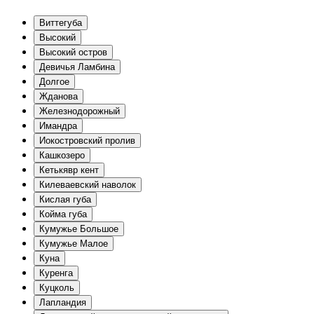
Виттегуба
Высокий
Высокий остров
Девичья Ламбина
Долгое
Жданова
Железнодорожный
Имандра
Иокостровский пролив
Кашкозеро
Кетькявр кент
Килеваевский наволок
Кислая губа
Койма губа
Кумужье Большое
Кумужье Малое
Куна
Куренга
Куцколь
Лапландия