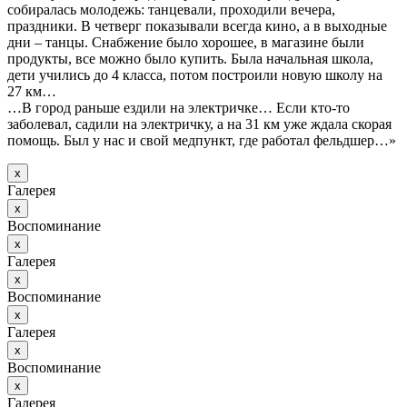
собиралась молодежь: танцевали, проходили вечера,
праздники. В четверг показывали всегда кино, а в выходные
дни – танцы. Снабжение было хорошее, в магазине были
продукты, все можно было купить. Была начальная школа,
дети учились до 4 класса, потом построили новую школу на
27 км…
…В город раньше ездили на электричке… Если кто-то
заболевал, садили на электричку, а на 31 км уже ждала скорая
помощь. Был у нас и свой медпункт, где работал фельдшер…»
х
Галерея
х
Воспоминание
х
Галерея
х
Воспоминание
х
Галерея
х
Воспоминание
х
Галерея