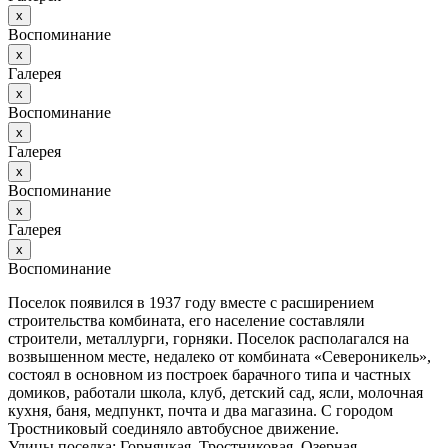
х
Воспоминание
х
Галерея
х
Воспоминание
х
Галерея
х
Воспоминание
х
Галерея
х
Воспоминание
Поселок появился в 1937 году вместе с расширением
строительства комбината, его население составляли
строители, металлурги, горняки. Поселок располагался на
возвышенном месте, недалеко от комбината «Североникель»,
состоял в основном из построек барачного типа и частных
домиков, работали школа, клуб, детский сад, ясли, молочная
кухня, баня, медпункт, почта и два магазина. С городом
Тростниковый соединяло автобусное движение.
Улицы поселка: Горняцкая, Тростниковая, Озерная,