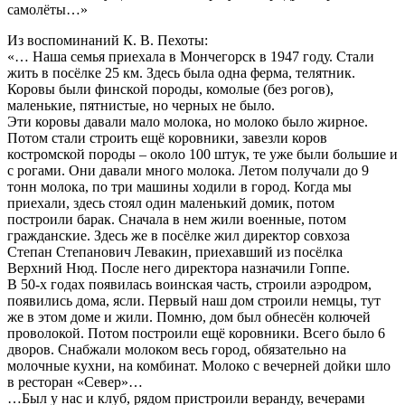
самолёты…»
Из воспоминаний К. В. Пехоты:
«… Наша семья приехала в Мончегорск в 1947 году. Стали
жить в посёлке 25 км. Здесь была одна ферма, телятник.
Коровы были финской породы, комолые (без рогов),
маленькие, пятнистые, но черных не было.
Эти коровы давали мало молока, но молоко было жирное.
Потом стали строить ещё коровники, завезли коров
костромской породы – около 100 штук, те уже были большие и
с рогами. Они давали много молока. Летом получали до 9
тонн молока, по три машины ходили в город. Когда мы
приехали, здесь стоял один маленький домик, потом
построили барак. Сначала в нем жили военные, потом
гражданские. Здесь же в посёлке жил директор совхоза
Степан Степанович Левакин, приехавший из посёлка
Верхний Нюд. После него директора назначили Гоппе.
В 50-х годах появилась воинская часть, строили аэродром,
появились дома, ясли. Первый наш дом строили немцы, тут
же в этом доме и жили. Помню, дом был обнесён колючей
проволокой. Потом построили ещё коровники. Всего было 6
дворов. Снабжали молоком весь город, обязательно на
молочные кухни, на комбинат. Молоко с вечерней дойки шло
в ресторан «Север»…
…Был у нас и клуб, рядом пристроили веранду, вечерами