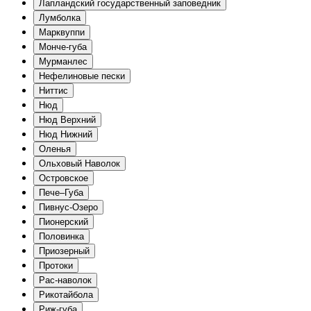
Лапландский государственный заповедник
Лумболка
Марквуппи
Монче-губа
Мурманлес
Нефелиновые пески
Ниттис
Нюд
Нюд Верхний
Нюд Нижний
Оленья
Ольховый Наволок
Островское
Пече–Губа
Пивнус-Озеро
Пионерский
Половинка
Приозерный
Протоки
Рас-наволок
Рикотайбола
Риж-губа