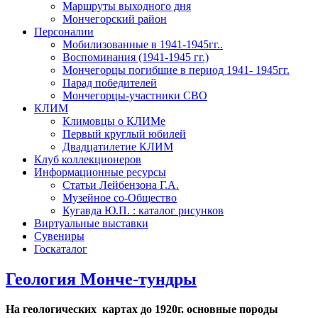
Маршруты выходного дня
Мончегорский район
Персоналии
Мобилизованные в 1941-1945гг..
Воспоминания (1941-1945 гг.)
Мончегорцы погибшие в период 1941- 1945гг.
Парад победителей
Мончегорцы-участники СВО
КЛИМ
Климовцы о КЛИМе
Первый круглый юбилей
Двадцатилетие КЛИМ
Клуб коллекционеров
Информационные ресурсы
Статьи Лейбензона Г.А.
Музейное со-Общество
Кугавда Ю.П. : каталог рисунков
Виртуальные выставки
Сувениры
Госкаталог
Геология Монче-тундры
На геологических картах до 1920г
.
основные породы