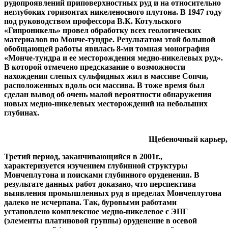
рудопроявлений приповерхностных руд и на относительно
неглубоких горизонтах никеленосного плутона. В 1947 году
под руководством профессора В.К. Котульского
«Гипроникель» провел обработку всех геологических
материалов по Монче-тундре. Результатом этой большой
обобщающей работы явилась 8-ми томная монография
«Монче-тундра и ее месторождения медно-никелевых руд».
В которой отмечено предсказание о возможности
нахождения слепых сульфидных жил в массиве Сопчи,
расположенных вдоль оси массива. В тоже время был
сделан вывод об очень малой вероятности обнаружения
новых медно-никелевых месторождений на небольших
глубинах.
Щебеночный карьер, Сопчу
Третий период, заканчивающийся в 2001г.,
характеризуется изучением глубинной структуры
Мончеплутона и поисками глубинного оруденения. В
результате данных работ доказано, что перспектива
выявления промышленных руд в пределах Мончеплутона
далеко не исчерпана. Так, буровыми работами
установлено комплексное медно-никелевое с ЭПГ
(элементы платиновой группы) оруденение в осевой