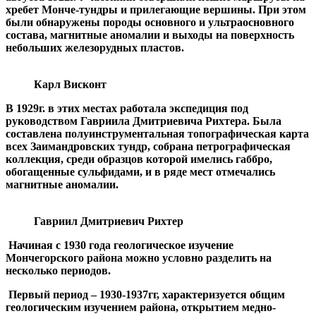
хребет Монче-тундры и прилегающие вершины. При этом
были обнаружены породы основного и ультраосновного
состава, магнитные аномалии и выходы на поверхность
небольших железорудных пластов.
Карл Висконт
В 1929г. в этих местах работала экспедиция под
руководством Гавриила Дмитриевича Рихтера. Была
составлена полуинструментальная топографическая карта
всех Заимандровских тундр, собрана петрографическая
коллекция, среди образцов которой имелись габбро,
обогащенные сульфидами, и в ряде мест отмечались
магнитные аномалии.
Гавриил Дмитриевич Рихтер
Начиная
с 1930 года геологическое изучение
Мончегорского района можно условно разделить на
несколько периодов.
Первый период – 1930-1937гг, характеризуется общим
геологическим изучением района, открытием медно-