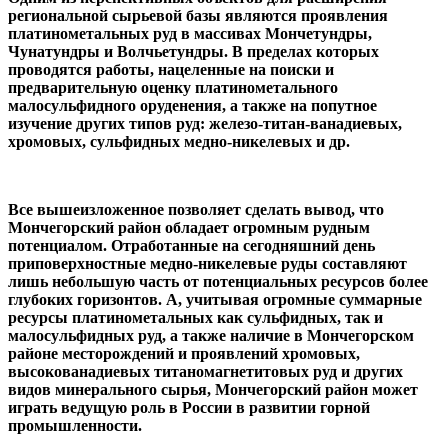
региональной сырьевой базы являются проявления
платинометальных руд в массивах Мончетундры,
Чунатундры и Волчьетундры. В пределах которых
проводятся работы, нацеленные на поиски и
предварительную оценку платинометального
малосульфидного оруденения, а также на попутное
изучение других типов руд: железо-титан-ванадиевых,
хромовых, сульфидных медно-никелевых и др.
Все вышеизложенное позволяет сделать вывод, что
Мончегорский район обладает огромным рудным
потенциалом. Отработанные на сегодняшний день
приповерхностные медно-никелевые руды составляют
лишь небольшую часть от потенциальных ресурсов более
глубоких горизонтов. А, учитывая огромные суммарные
ресурсы платинометальных как сульфидных, так и
малосульфидных руд, а также наличие в Мончегорском
районе месторождений и проявлений хромовых,
высокованадиевых титаномагнетитовых руд и других
видов минерального сырья, Мончегорский район может
играть ведущую роль в России в развитии горной
промышленности.