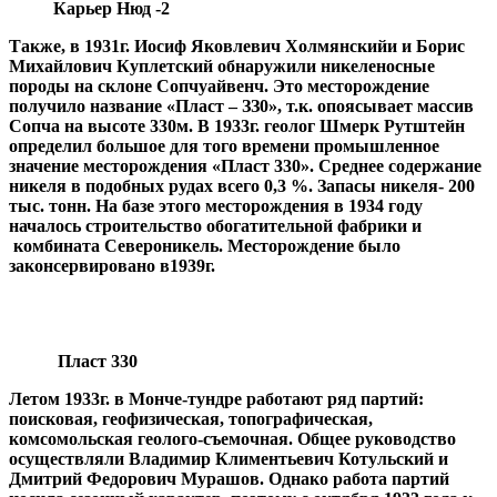
Карьер Нюд -2
Также, в 1931г. Иосиф Яковлевич Холмянскийи и Борис
Михайлович Куплетский обнаружили никеленосные
породы на склоне Сопчуайвенч. Это месторождение
получило название «Пласт – ЗЗ0», т.к. опоясывает массив
Сопча на высоте 330м. В 1933г. геолог Шмерк Рутштейн
определил большое для того времени промышленное
значение месторождения «Пласт 330». Среднее содержание
никеля в подобных рудах всего 0,3 %. Запасы никеля- 200
тыс. тонн. На базе этого месторождения в 1934 году
началось строительство обогатительной фабрики и
комбината Североникель. Месторождение было
законсервировано в1939г.
Пласт 330
Летом 1933г. в Монче-тундре работают ряд партий:
поисковая, геофизическая, топографическая,
комсомольская геолого-съемочная. Общее руководство
осуществляли Владимир Климентьевич Котульский и
Дмитрий Федорович Мурашов. Однако работа партий