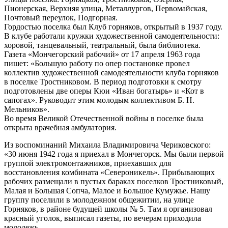
Пионерская, Верхняя улица, Металлургов, Первомайская,
Почтовый переулок, Подгорная.
Гордостью поселка был Клуб горняков, открытый в 1937 году.
В клубе работали кружки художественной самодеятельности:
хоровой, танцевальный, театральный, была библиотека.
Газета «Мончегорский рабочий» от 17 апреля 1963 года
пишет: «Большую работу по опер постановке провел
коллектив художественной самодеятельности клуба горняков
в поселке Тростниковом. В период подготовки к смотру
подготовлены две оперы Кюи «Иван богатырь» и «Кот в
сапогах». Руководит этим молодым коллективом Б. Н.
Мельников».
Во время Великой Отечественной войны в поселке была
открыта врачебная амбулатория.
Из воспоминаний Михаила Владимировича Чериковского:
«30 июня 1942 года я приехал в Мончегорск. Мы были первой
группой электромонтажников, приехавших для
восстановления комбината «Североникель». Прибывающих
рабочих размещали в пустых бараках поселков Тростниковый,
Малая и Большая Сопча, Малое и Большое Кумужье. Нашу
группу поселили в молодежном общежитии, на улице
Горняков, в районе будущей школы № 5. Там я организовал
красный уголок, выписал газеты, по вечерам приходила
молодежь.