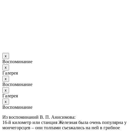
х
Воспоминание
х
Галерея
х
Воспоминание
х
Галерея
х
Воспоминание
Из воспоминаний В. П. Анисимова:
16-й километр или станция Железная была очень популярна у
мончегорсцев – они толпами съезжались на ней в грибное