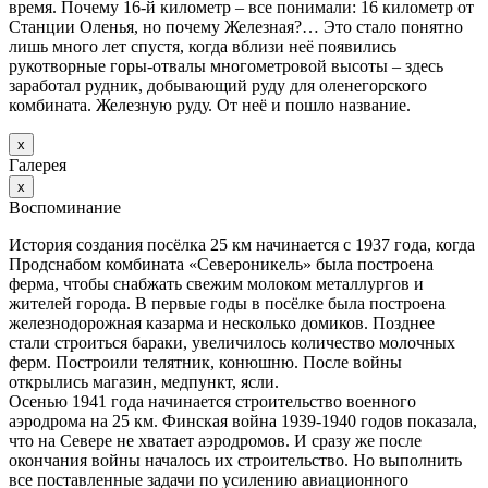
время. Почему 16-й километр – все понимали: 16 километр от
Станции Оленья, но почему Железная?… Это стало понятно
лишь много лет спустя, когда вблизи неё появились
рукотворные горы-отвалы многометровой высоты – здесь
заработал рудник, добывающий руду для оленегорского
комбината. Железную руду. От неё и пошло название.
х
Галерея
х
Воспоминание
История создания посёлка 25 км начинается с 1937 года, когда
Продснабом комбината «Североникель» была построена
ферма, чтобы снабжать свежим молоком металлургов и
жителей города. В первые годы в посёлке была построена
железнодорожная казарма и несколько домиков. Позднее
стали строиться бараки, увеличилось количество молочных
ферм. Построили телятник, конюшню. После войны
открылись магазин, медпункт, ясли.
Осенью 1941 года начинается строительство военного
аэродрома на 25 км. Финская война 1939-1940 годов показала,
что на Севере не хватает аэродромов. И сразу же после
окончания войны началось их строительство. Но выполнить
все поставленные задачи по усилению авиационного