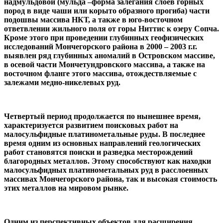
надмульдовой (мульда –форма залегания слоёв горных
пород в виде чаши или корыто образного прогиба) части
подошвы массива НКТ, а также в юго-восточном
ответвлении жильного поля от горы Ниттис к озеру Сопча.
Кроме этого при проведении глубинных геофизических
исследований Мончегорского района в 2000 – 2003 г.г.
выявлен ряд глубинных аномалий в Островском массиве,
в осевой части Мончетундровского массива, а также на
восточном фланге этого массива, отождествляемые с
залежами медно-никелевых руд.
Четвертый период продолжается по нынешнее время,
характеризуется развитием поисковых работ на
малосульфидные платинометальные руды. В последнее
время одним из основных направлений геологических
работ становятся поиски и разведка месторождений
благородных металлов. Этому способствуют как находки
малосульфидных платинометальных руд в расслоенных
массивах Мончегорского района, так и высокая стоимость
этих металлов на мировом рынке.
Одним из перспективных объектов для расширения