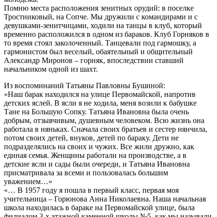
Помню места расположения зенитных орудий: в поселке
Тростниковый, на Сопче. Мы дружили с командирами и с
девушками-зенитчицами, ходили на танцы в клуб, который
временно расположился в одном из бараков. Клуб Горняков в
то время стоял заколоченный. Танцевали под гармошку, а
гармонистом был веселый, обаятельный и общительный
Александр Миронов – горняк, впоследствии ставший
начальником одной из шахт.
Из воспоминаний Татьяны Павловны Бушиной:
«Наш барак находился на улице Первомайской, напротив
детских яслей. В ясли я не ходила, меня возили к бабушке
Тане на Большую Сопку. Татьяна Ивановна была очень
добрым, отзывчивым, душевным человеком. Всю жизнь она
работала в няньках. Сначала своих братьев и сестер нянчила,
потом своих детей, внуков, детей по бараку. Дети не
подразделялись на своих и чужих. Все жили дружно, как
единая семья. Женщины работали на производстве, а в
детские ясли и сады были очереди, и Татьяна Ивановна
присматривала за всеми и пользовалась большим
уважением…»
«… В 1957 году я пошла в первый класс, первая моя
учительница – Горюнова Анна Николаевна. Наша начальная
школа находилась в бараке на Первомайской улице, была
филиалом 3-х этажной каменной школы №5, как мы называли