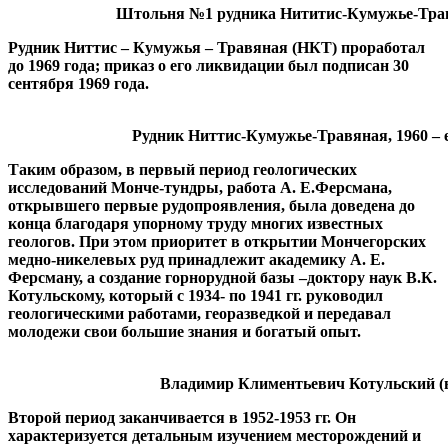
Штольня №1 рудника Нититис-Кумужье-Травяная
Рудник Ниттис – Кумужья – Травяная (НКТ) проработал
до 1969 года; приказ о его ликвидации был подписан 30
сентября 1969 года.
Рудник Ниттис-Кумужье-Травяная, 1960 – е 
Таким образом, в первый период геологических
исследований Монче-тундры, работа А. Е.Ферсмана,
открывшего первые рудопроявления, была доведена до
конца благодаря упорному труду многих известных
геологов. При этом приоритет в открытии Мончегорских
медно-никелевых руд принадлежит академику А. Е.
Ферсману, а создание горнорудной базы –доктору наук В.К.
Котульскому, который с 1934- по 1941 гг. руководил
геологическими работами, георазведкой и передавал
молодежи свои большие знания и богатый опыт.
Владимир Климентьевич Котульский (в цен
Второй период заканчивается в 1952-1953 гг. Он
характеризуется детальным изучением месторождений и