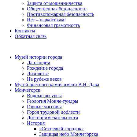
Защита от мошенничества
Общественная безопасность
Противопожарная безопасность
Нет – наркотикам!
Финансовая грамотность
Контакты
Обратная связь
Музей истории города
Лапландия
Рождение города
Лихолетье
На рубеже веков
Музей цветного камня имени В.Н. Дава
Мончегорск
Водные ресурсы
Геология Монче-тундры
Горные массивы
Город трудовой доблести
Достопримечательности
История
«Ситцевый городок»
Защищая небо Мончегорска