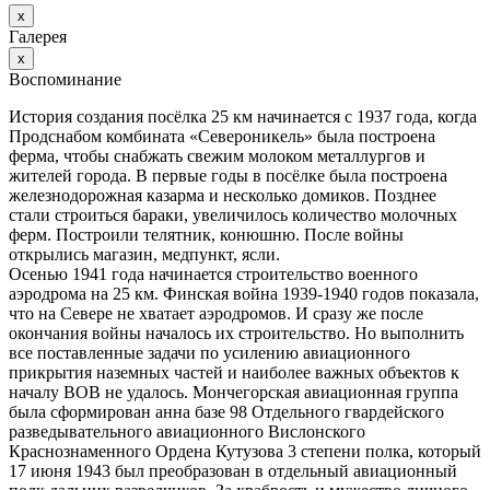
х
Галерея
х
Воспоминание
История создания посёлка 25 км начинается с 1937 года, когда
Продснабом комбината «Североникель» была построена
ферма, чтобы снабжать свежим молоком металлургов и
жителей города. В первые годы в посёлке была построена
железнодорожная казарма и несколько домиков. Позднее
стали строиться бараки, увеличилось количество молочных
ферм. Построили телятник, конюшню. После войны
открылись магазин, медпункт, ясли.
Осенью 1941 года начинается строительство военного
аэродрома на 25 км. Финская война 1939-1940 годов показала,
что на Севере не хватает аэродромов. И сразу же после
окончания войны началось их строительство. Но выполнить
все поставленные задачи по усилению авиационного
прикрытия наземных частей и наиболее важных объектов к
началу ВОВ не удалось. Мончегорская авиационная группа
была сформирован анна базе 98 Отдельного гвардейского
разведывательного авиационного Вислонского
Краснознаменного Ордена Кутузова 3 степени полка, который
17 июня 1943 был преобразован в отдельный авиационный