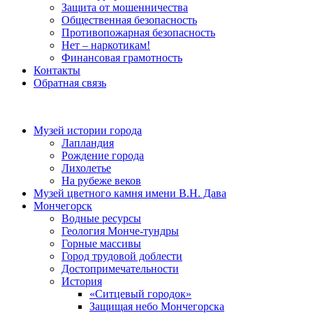
Защита от мошенничества
Общественная безопасность
Противопожарная безопасность
Нет – наркотикам!
Финансовая грамотность
Контакты
Обратная связь
Музей истории города
Лапландия
Рождение города
Лихолетье
На рубеже веков
Музей цветного камня имени В.Н. Дава
Мончегорск
Водные ресурсы
Геология Монче-тундры
Горные массивы
Город трудовой доблести
Достопримечательности
История
«Ситцевый городок»
Защищая небо Мончегорска