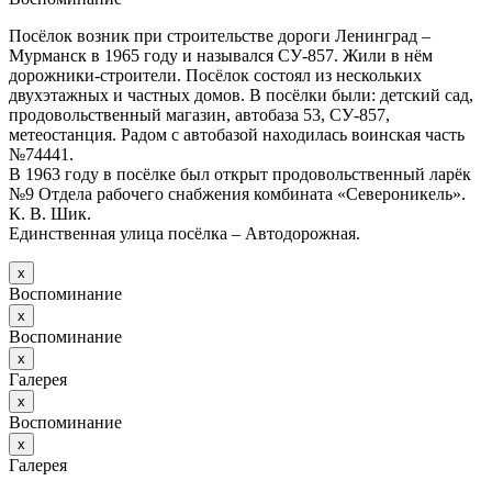
Посёлок возник при строительстве дороги Ленинград –
Мурманск в 1965 году и назывался СУ-857. Жили в нём
дорожники-строители. Посёлок состоял из нескольких
двухэтажных и частных домов. В посёлки были: детский сад,
продовольственный магазин, автобаза 53, СУ-857,
метеостанция. Радом с автобазой находилась воинская часть
№74441.
В 1963 году в посёлке был открыт продовольственный ларёк
№9 Отдела рабочего снабжения комбината «Североникель».
К. В. Шик.
Единственная улица посёлка – Автодорожная.
х
Воспоминание
х
Воспоминание
х
Галерея
х
Воспоминание
х
Галерея