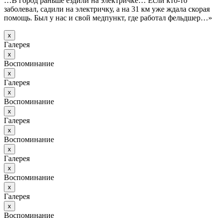
…В город раньше ездили на электричке… Если кто-то
заболевал, садили на электричку, а на 31 км уже ждала скорая
помощь. Был у нас и свой медпункт, где работал фельдшер…»
х
Галерея
х
Воспоминание
х
Галерея
х
Воспоминание
х
Галерея
х
Воспоминание
х
Галерея
х
Воспоминание
х
Галерея
х
Воспоминание