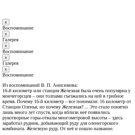
х
Воспоминание
х
Галерея
х
Воспоминание
х
Галерея
х
Воспоминание
Из воспоминаний В. П. Анисимова:
16-й километр или станция Железная была очень популярна у
мончегорсцев – они толпами съезжались на ней в грибное
время. Почему 16-й километр – все понимали: 16 километр от
Станции Оленья, но почему Железная?… Это стало понятно
лишь много лет спустя, когда вблизи неё появились
рукотворные горы-отвалы многометровой высоты – здесь
заработал рудник, добывающий руду для оленегорского
комбината. Железную руду. От неё и пошло название.