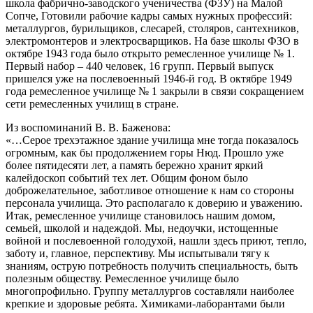
школа фабрично-заводского ученичества (ФЗУ) на Малой
Сопче, Готовили рабочие кадры самых нужных профессий:
металлургов, бурильщиков, слесарей, столяров, сантехников,
электромонтеров и электросварщиков. На базе школы ФЗО в
октябре 1943 года было открыто ремесленное училище № 1.
Первый набор – 440 человек, 16 групп. Первый выпуск
пришелся уже на послевоенный 1946-й год. В октябре 1949
года ремесленное училище № 1 закрыли в связи сокращением
сети ремесленных училищ в стране.
Из воспоминаний В. В. Баженова:
«…Серое трехэтажное здание училища мне тогда показалось
огромным, как бы продолжением горы Нюд. Прошло уже
более пятидесяти лет, а память бережно хранит яркий
калейдоскоп событий тех лет. Общим фоном было
доброжелательное, заботливое отношение к нам со стороны
персонала училища. Это располагало к доверию и уважению.
Итак, ремесленное училище становилось нашим домом,
семьей, школой и надеждой. Мы, недоучки, истощенные
войной и послевоенной голодухой, нашли здесь приют, тепло,
заботу и, главное, перспективу. Мы испытывали тягу к
знаниям, острую потребность получить специальность, быть
полезным обществу. Ремесленное училище было
многопрофильно. Группу металлургов составляли наиболее
крепкие и здоровые ребята. Химиками-лаборантами были