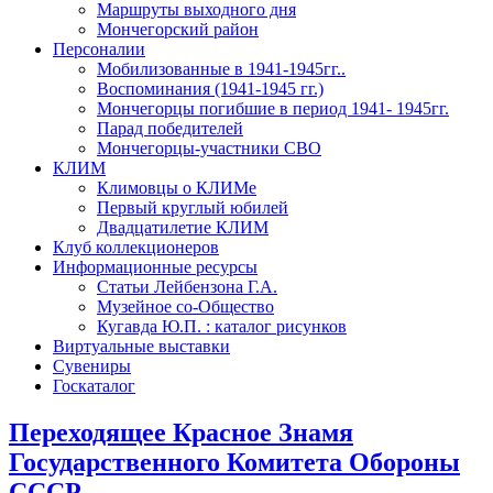
Маршруты выходного дня
Мончегорский район
Персоналии
Мобилизованные в 1941-1945гг..
Воспоминания (1941-1945 гг.)
Мончегорцы погибшие в период 1941- 1945гг.
Парад победителей
Мончегорцы-участники СВО
КЛИМ
Климовцы о КЛИМе
Первый круглый юбилей
Двадцатилетие КЛИМ
Клуб коллекционеров
Информационные ресурсы
Статьи Лейбензона Г.А.
Музейное со-Общество
Кугавда Ю.П. : каталог рисунков
Виртуальные выставки
Сувениры
Госкаталог
Переходящее Красное Знамя
Государственного Комитета Обороны
СССР