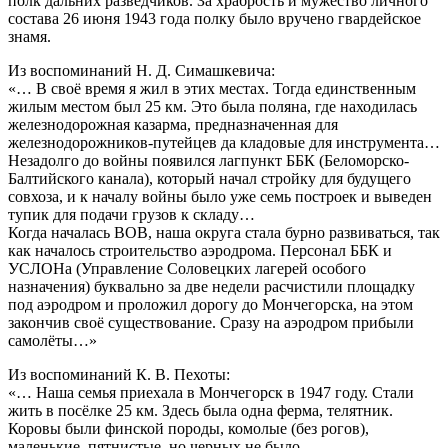
полк дальних разведчиков. За храбрость и мужество личного
состава 26 июня 1943 года полку было вручено гвардейское
знамя.
Из воспоминаний Н. Д. Симашкевича:
«… В своё время я жил в этих местах. Тогда единственным
жилым местом был 25 км. Это была поляна, где находилась
железнодорожная казарма, предназначенная для
железнодорожников-путейцев да кладовые для инструмента…
Незадолго до войны появился лагпункт ББК (Беломорско-
Балтийского канала), который начал стройку для будущего
совхоза, и к началу войны было уже семь построек и выведен
тупик для подачи грузов к складу…
Когда началась ВОВ, наша округа стала бурно развиваться, так
как началось строительство аэродрома. Персонал ББК и
УСЛОНа (Управление Соловецких лагерей особого
назначения) буквально за две недели расчистили площадку
под аэродром и проложил дорогу до Мончегорска, на этом
закончив своё существование. Сразу на аэродром прибыли
самолёты…»
Из воспоминаний К. В. Пехоты:
«… Наша семья приехала в Мончегорск в 1947 году. Стали
жить в посёлке 25 км. Здесь была одна ферма, телятник.
Коровы были финской породы, комолые (без рогов),
маленькие, пятнистые, но черных не было.