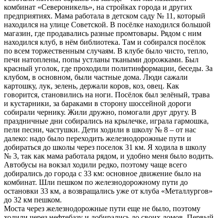
комбинат «Североникель», на стройках города и других
предприятиях. Мама работала в детском саду № 11, который
находился на улице Советской. В посёлке находился большой
магазин, где продавались разные промтовары. Рядом с ним
находился клуб, в нём библиотека. Там и собирался посёлок
по всем торжественным случаям. В клубе было чисто, тепло,
печи натоплены, попы устланы ткаными дорожками. Был
красный уголок, где проходили политинформации, беседы. За
клубом, в основном, были частные дома. Люди сажали
картошку, лук, зелень, держали коров, коз, овец. Как
говорится, становились на ноги. Посёлок был зелёный, трава
и кустарники, за бараками в сторону шоссейной дороги
собирали чернику. Жили дружно, помогали друг другу. В
праздничные дни собирались на крылечке, играла гармошка,
пели песни, частушки. Дети ходили в школу № 8 – от нас
далеко: надо было переходить железнодорожные пути и
добираться до школы через поселок 31 км. Я ходила в школу
№ 3, так как мама работала рядом, и удобно меня было водить.
Автобусы на вокзал ходили редко, поэтому чаще всего
добирались до города с 33 км: основное движение было на
комбинат. Шли пешком по железнодорожному пути до
остановки 33 км, а возвращались уже от клуба «Металлургов»
до 32 км пешком.
Моста через железнодорожные пути еще не было, поэтому
ходили через нефтебазу и добирались до своих домов. Первый