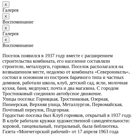
х
Галерея
х
Воспоминание
х
Галерея
х
Воспоминание
Поселок появился в 1937 году вместе с расширением
строительства комбината, его население составляли
строители, металлурги, горняки. Поселок располагался на
возвышенном месте, недалеко от комбината «Североникель»,
состоял в основном из построек барачного типа и частных
домиков, работали школа, клуб, детский сад, ясли, молочная
кухня, баня, медпункт, почта и два магазина. С городом
Тростниковый соединяло автобусное движение.
Улицы поселка: Горняцкая, Тростниковая, Озерная,
Пионерская, Верхняя улица, Металлургов, Первомайская,
Почтовый переулок, Подгорная.
Гордостью поселка был Клуб горняков, открытый в 1937 году.
В клубе работали кружки художественной самодеятельности:
хоровой, танцевальный, театральный, была библиотека.
Газета «Мончегорский рабочий» от 17 апреля 1963 года