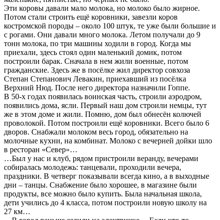
Эти коровы давали мало молока, но молоко было жирное.
Потом стали строить ещё коровники, завезли коров
костромской породы – около 100 штук, те уже были большие и
с рогами. Они давали много молока. Летом получали до 9
тонн молока, по три машины ходили в город. Когда мы
приехали, здесь стоял один маленький домик, потом
построили барак. Сначала в нем жили военные, потом
гражданские. Здесь же в посёлке жил директор совхоза
Степан Степанович Левакин, приехавший из посёлка
Верхний Нюд. После него директора назначили Гоппе.
В 50-х годах появилась воинская часть, строили аэродром,
появились дома, ясли. Первый наш дом строили немцы, тут
же в этом доме и жили. Помню, дом был обнесён колючей
проволокой. Потом построили ещё коровники. Всего было 6
дворов. Снабжали молоком весь город, обязательно на
молочные кухни, на комбинат. Молоко с вечерней дойки шло
в ресторан «Север»…
…Был у нас и клуб, рядом пристроили веранду, вечерами
собиралась молодежь: танцевали, проходили вечера,
праздники. В четверг показывали всегда кино, а в выходные
дни – танцы. Снабжение было хорошее, в магазине были
продукты, все можно было купить. Была начальная школа,
дети учились до 4 класса, потом построили новую школу на
27 км…