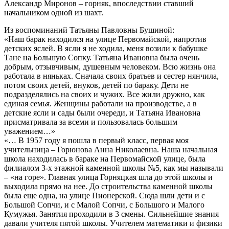
Александр Миронов – горняк, впоследствии ставший
начальником одной из шахт.
Из воспоминаний Татьяны Павловны Бушиной:
«Наш барак находился на улице Первомайской, напротив
детских яслей. В ясли я не ходила, меня возили к бабушке
Тане на Большую Сопку. Татьяна Ивановна была очень
добрым, отзывчивым, душевным человеком. Всю жизнь она
работала в няньках. Сначала своих братьев и сестер нянчила,
потом своих детей, внуков, детей по бараку. Дети не
подразделялись на своих и чужих. Все жили дружно, как
единая семья. Женщины работали на производстве, а в
детские ясли и сады были очереди, и Татьяна Ивановна
присматривала за всеми и пользовалась большим
уважением…»
«… В 1957 году я пошла в первый класс, первая моя
учительница – Горюнова Анна Николаевна. Наша начальная
школа находилась в бараке на Первомайской улице, была
филиалом 3-х этажной каменной школы №5, как мы называли
– «на горе». Главная улица Горняцкая шла до этой школы и
выходила прямо на нее. До строительства каменной школы
была еще одна, на улице Пионерской. Сюда шли дети и с
Большой Сопчи, и с Малой Сопчи, с Большого и Малого
Кумужья. Занятия проходили в 3 смены. Сильнейшие знания
давали учителя пятой школы. Учителем математики и физики