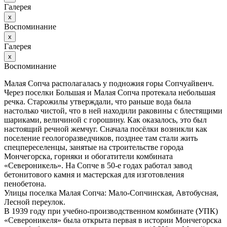
Галерея
х
Воспоминание
х
Галерея
х
Воспоминание
Малая Сопча располагалась у подножия горы Сопчуайвенч.
Через поселки Большая и Малая Сопча протекала небольшая
речка. Старожилы утверждали, что раньше вода была
настолько чистой, что в ней находили раковины с блестящими
шариками, величиной с горошину. Как оказалось, это был
настоящий речной жемчуг. Сначала посёлки возникли как
поселение геологоразведчиков, позднее там стали жить
спецпереселенцы, занятые на строительстве города
Мончегорска, горняки и обогатители комбината
«Североникель». На Сопче в 50-е годах работал завод
бетонитового камня и мастерская для изготовления
пенобетона.
Улицы поселка Малая Сопча: Мало-Сопчинская, Автобусная,
Лесной переулок.
В 1939 году при учебно-производственном комбинате (УПК)
«Североникеля» была открыта первая в истории Мончегорска