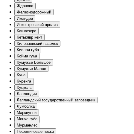
Жданова
Железнодорожный
Имандра
Иокостровский пролив
Кашкозеро
Кетькявр кент
Килеваевский наволок
Кислая губа
Койма губа
Кумужье Большое
Кумужье Малое
Куна
Куренга
Куцколь
Лапландия
Лапландский государственный заповедник
Лумболка
Марквуппи
Монче-губа
Мурманлес
Нефелиновые пески