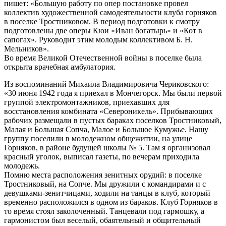
пишет: «Большую работу по опер постановке провел
коллектив художественной самодеятельности клуба горняков
в поселке Тростниковом. В период подготовки к смотру
подготовлены две оперы Кюи «Иван богатырь» и «Кот в
сапогах». Руководит этим молодым коллективом Б. Н.
Мельников».
Во время Великой Отечественной войны в поселке была
открыта врачебная амбулатория.
Из воспоминаний Михаила Владимировича Чериковского:
«30 июня 1942 года я приехал в Мончегорск. Мы были первой
группой электромонтажников, приехавших для
восстановления комбината «Североникель». Прибывающих
рабочих размещали в пустых бараках поселков Тростниковый,
Малая и Большая Сопча, Малое и Большое Кумужье. Нашу
группу поселили в молодежном общежитии, на улице
Горняков, в районе будущей школы № 5. Там я организовал
красный уголок, выписал газеты, по вечерам приходила
молодежь.
Помню места расположения зенитных орудий: в поселке
Тростниковый, на Сопче. Мы дружили с командирами и с
девушками-зенитчицами, ходили на танцы в клуб, который
временно расположился в одном из бараков. Клуб Горняков в
то время стоял заколоченный. Танцевали под гармошку, а
гармонистом был веселый, обаятельный и общительный