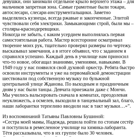
девушки, они занимали отдельное крыло верхнего этажа – для
мальчиков запретная зона. Самые грамотные были токари,
автослесари, слесари-инструментальщики. Заметно
выделялись кузнецы, всегда ржавые и закопченные. Элитой
чувствовали себя электрики. Замыкающими строй, были мы –
столяры-краснодеревщики.
Никогда не забыть, с каким усердием выполнялась первая
самостоятельная работа. Мастер всесторонне осматривал
творение моих рук, тщательно проверял размеры по чертежу.
высказывал замечания, а в итоге объявил, что с заданием я
справился успешно. Каждый день в училище нам приносил
что-то новое, обогащал знаниями, умениями, навыками. В
1949 году у нас появился свой духовой оркестр. Ребята быстро
освоили инструменты и уже на первомайской демонстрации
шествовали под собственную музыку по бульжной
центральной улице Жданова. По выходным и праздничным
дням у нас были танцы. Девчата приезжали даже с Мончи.
Мы учились вальсировать сначала в комнатах, преодолевая
неуклюжесть, а осмелев, выходили в танцевальный зал, благо,
наши лаборантки терпеливо вводили нас в такт музыки…»”.
Из воспоминаний Татьяны Павловны Бушиной:
«Сестра моей мамы, Надежда, решила пойти по стопам сестёр
и поступила в ремесленное училище на химика-лаборанта.
Тётя рассказывала, что в их группе было 30 человек.