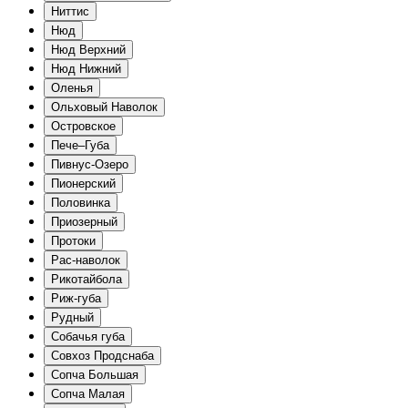
Ниттис
Нюд
Нюд Верхний
Нюд Нижний
Оленья
Ольховый Наволок
Островское
Пече–Губа
Пивнус-Озеро
Пионерский
Половинка
Приозерный
Протоки
Рас-наволок
Рикотайбола
Риж-губа
Рудный
Собачья губа
Совхоз Продснаба
Сопча Большая
Сопча Малая