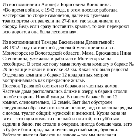
Из воспоминаний Адольфа Борисовича Конюшина:
«Во время войны, с 1942 года, в этом поселке работала
мастерская по сборке самолетов, далее их гужевым
транспортом отправляли на 27-й км, где заканчивали их
сборку. Ведь если сразу поставить крылья, то они перекроют
всю дорогу, а она была лесовозная».
Из воспоминаний Тамары Васильевны Дементьевой:
«В 1952 году пятилетней девочкой меня привезли в г.
Мончегорск из Вологодской области. Мама, Брюханова Нина
Степановна, уже жила и работала в Мончегорске на
лесобирже. В этом же году мама получила комнату в бараке №
29 по улице Новой в поселке 32 км. Какая это была радость!
Отдельная комната в бараке 12 квадратных метров
воспринималась как прекрасное жильё.
Поселок Травяной состоял из бараков и частных домов.
Частные дома располагались ближе к озеру, а бараки стояли
по обе стороны Новой улицы. В нашем бараке было 12
комнат, следовательно, 12 семей. Быт был обустроен
следующим образом: отопление печное, вода в колонке рядом
с домом, туалет общий: мужской и женский. Кухня одна на
всех – это одна комната с печкой и плитой, по субботам
ездили в баню, где стояли в очереди, иногда больше часа, зато
в буфете бани продавали очень вкусный морс, булочки.
Работали жители бараков на заводе – так мы называли