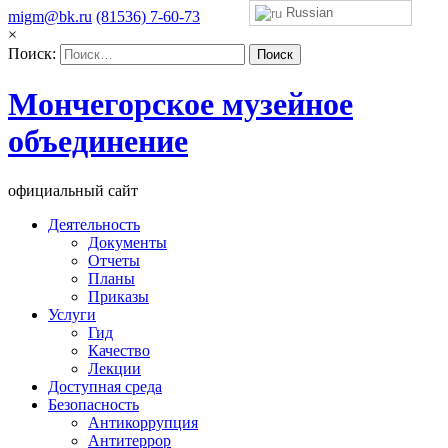
Russian
migm@bk.ru
(81536) 7-60-73
×
Поиск:
Мончегорское музейное
объединение
официальный сайт
Деятельность
Документы
Отчеты
Планы
Приказы
Услуги
Гид
Качество
Лекции
Доступная среда
Безопасность
Антикоррупция
Антитеррор