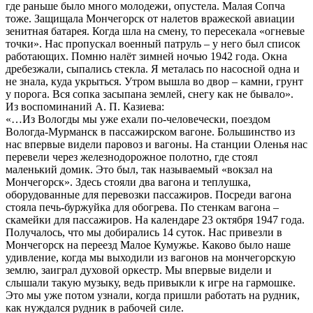
где раньше было много молодежи, опустела. Малая Сопча
тоже. Защищала Мончегорск от налетов вражеской авиации
зенитная батарея. Когда шла на смену, то пересекала «огневые
точки». Нас пропускал военный патруль – у него был список
работающих. Помню налёт зимней ночью 1942 года. Окна
дребезжали, сыпались стекла. Я металась по насосной одна и
не знала, куда укрыться. Утром вышла во двор – камни, грунт
у порога. Вся сопка засыпана землей, снегу как не бывало».
Из воспоминаний А. П. Казиева:
«…Из Вологды мы уже ехали по-человечески, поездом
Вологда-Мурманск в пассажирском вагоне. Большинство из
нас впервые видели паровоз и вагоны. На станции Оленья нас
перевели через железнодорожное полотно, где стоял
маленький домик. Это был, так называемый «вокзал на
Мончегорск». Здесь стояли два вагона и теплушка,
оборудованные для перевозки пассажиров. Посреди вагона
стояла печь-буржуйка для обогрева. По стенкам вагона –
скамейки для пассажиров. На календаре 23 октября 1947 года.
Получалось, что мы добирались 14 суток. Нас привезли в
Мончегорск на переезд Малое Кумужье. Каково было наше
удивление, когда мы выходили из вагонов на мончегорскую
землю, заиграл духовой оркестр. Мы впервые видели и
слышали такую музыку, ведь привыкли к игре на гармошке.
Это мы уже потом узнали, когда пришли работать на рудник,
как нуждался рудник в рабочей силе.