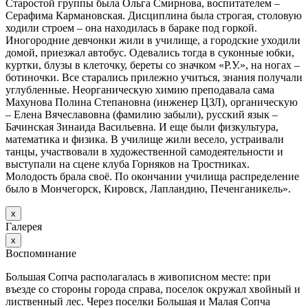
Старостой группы была Ольга Смирнова, воспитателем –
Серафима Кармановская. Дисциплина была строгая, столовую
ходили строем – она находилась в бараке под горкой.
Иногородние девчонки жили в училище, а городские уходили
домой, приезжал автобус. Одевались тогда в суконные юбки,
куртки, блузы в клеточку, береты со значком «Р.У.», на ногах –
ботиночки. Все старались прилежно учиться, знания получали
углубленные. Неорганическую химию преподавала сама
Махунова Полина Степановна (инженер ЦЗЛ), органическую
– Елена Вячеславовна (фамилию забыли), русский язык –
Бачинская Зинаида Васильевна. И еще были физкультура,
математика и физика. В училище жили весело, устраивали
танцы, участвовали в художественной самодеятельности и
выступали на сцене клуба Горняков на Тростниках.
Молодость брала своё. По окончании училища распределение
было в Мончегорск, Кировск, Лапландию, Печенганикель».
х
Галерея
х
Воспоминание
Большая Сопча располагалась в живописном месте: при
въезде со стороны города справа, поселок окружал хвойный и
лиственный лес. Через поселки Большая и Малая Сопча