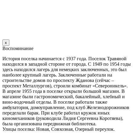
х
Воспоминание
История поселка начинается с 1937 года. Поселок Травяной
находился в западной стороне от города. С 1949 по 1954 годы
здесь находился лагерь для немецких заключенных, это был
наиболее крупный лагерь. Заключенные работали на
строительстве домов по проспекту Жданова (сейчас –
проспект Металлургов), строили комбинат «Североникель».
В апреле 1955 года в поселке открыли большой магазин. B
магазине были гастрономический, бакалейный, хлебный и
вино-водочный отделы. В поселке работали также
амбулатория, домоуправление, под клуб Железнодорожников
переделали барак. При клубе работал кружок юных
киномехаников (руководила Лидия Сергеевна Коротяева),
была организована передвижная библиотека.
Улицы поселка: Новая, Совхозная, Озерный переулок.