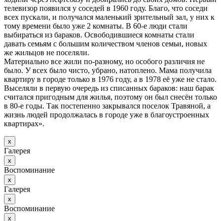
телевизор появился у соседей в 1960 году. Благо, что соседи
всех пускали, и получался маленький зрительный зал, у них к
тому времени было уже 2 комнаты. В 60-е люди стали
выбираться из бараков. Освободившиеся комнаты стали
давать семьям с большим количеством членов семьи, новых
же жильцов не поселяли.
Материально все жили по-разному, но особого различия не
было. У всех было чисто, убрано, натоплено. Мама получила
квартиру в городе только в 1976 году, а в 1978 её уже не стало.
Выселяли в первую очередь из списанных бараков: наш барак
считался пригодным для жилья, поэтому он был снесён только
в 80-е годы. Так постепенно закрывался поселок Травяной, а
жизнь людей продолжалась в городе уже в благоустроенных
квартирах».
х
Галерея
х
Воспоминание
х
Галерея
х
Воспоминание
х