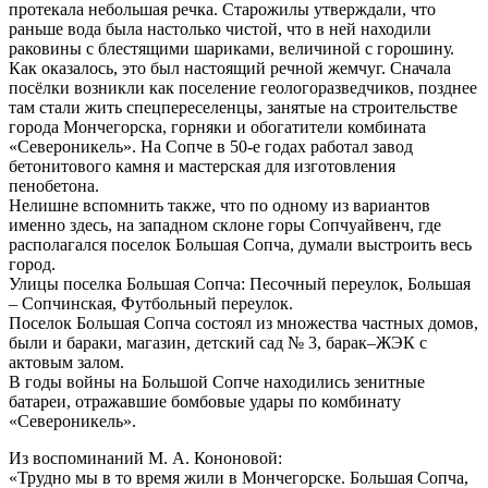
протекала небольшая речка. Старожилы утверждали, что
раньше вода была настолько чистой, что в ней находили
раковины с блестящими шариками, величиной с горошину.
Как оказалось, это был настоящий речной жемчуг. Сначала
посёлки возникли как поселение геологоразведчиков, позднее
там стали жить спецпереселенцы, занятые на строительстве
города Мончегорска, горняки и обогатители комбината
«Североникель». На Сопче в 50-е годах работал завод
бетонитового камня и мастерская для изготовления
пенобетона.
Нелишне вспомнить также, что по одному из вариантов
именно здесь, на западном склоне горы Сопчуайвенч, где
располагался поселок Большая Сопча, думали выстроить весь
город.
Улицы поселка Большая Сопча: Песочный переулок, Большая
– Сопчинская, Футбольный переулок.
Поселок Большая Сопча состоял из множества частных домов,
были и бараки, магазин, детский сад № 3, барак–ЖЭК с
актовым залом.
В годы войны на Большой Сопче находились зенитные
батареи, отражавшие бомбовые удары по комбинату
«Североникель».
Из воспоминаний М. А. Кононовой:
«Трудно мы в то время жили в Мончегорске. Большая Сопча,