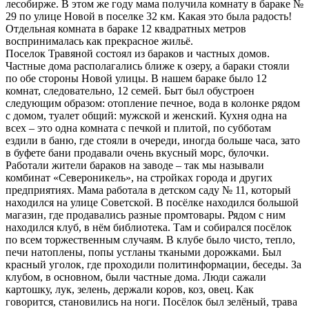
лесобирже. В этом же году мама получила комнату в бараке №
29 по улице Новой в поселке 32 км. Какая это была радость!
Отдельная комната в бараке 12 квадратных метров
воспринималась как прекрасное жильё.
Поселок Травяной состоял из бараков и частных домов.
Частные дома располагались ближе к озеру, а бараки стояли
по обе стороны Новой улицы. В нашем бараке было 12
комнат, следовательно, 12 семей. Быт был обустроен
следующим образом: отопление печное, вода в колонке рядом
с домом, туалет общий: мужской и женский. Кухня одна на
всех – это одна комната с печкой и плитой, по субботам
ездили в баню, где стояли в очереди, иногда больше часа, зато
в буфете бани продавали очень вкусный морс, булочки.
Работали жители бараков на заводе – так мы называли
комбинат «Североникель», на стройках города и других
предприятиях. Мама работала в детском саду № 11, который
находился на улице Советской. В посёлке находился большой
магазин, где продавались разные промтовары. Рядом с ним
находился клуб, в нём библиотека. Там и собирался посёлок
по всем торжественным случаям. В клубе было чисто, тепло,
печи натоплены, попы устланы ткаными дорожками. Был
красный уголок, где проходили политинформации, беседы. За
клубом, в основном, были частные дома. Люди сажали
картошку, лук, зелень, держали коров, коз, овец. Как
говорится, становились на ноги. Посёлок был зелёный, трава