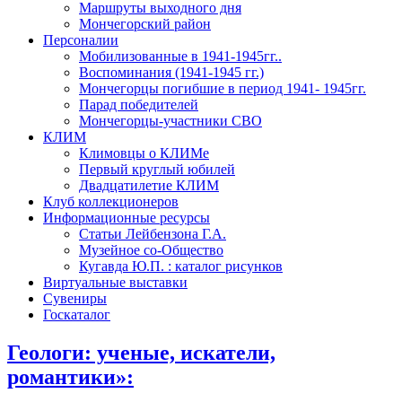
Маршруты выходного дня
Мончегорский район
Персоналии
Мобилизованные в 1941-1945гг..
Воспоминания (1941-1945 гг.)
Мончегорцы погибшие в период 1941- 1945гг.
Парад победителей
Мончегорцы-участники СВО
КЛИМ
Климовцы о КЛИМе
Первый круглый юбилей
Двадцатилетие КЛИМ
Клуб коллекционеров
Информационные ресурсы
Статьи Лейбензона Г.А.
Музейное со-Общество
Кугавда Ю.П. : каталог рисунков
Виртуальные выставки
Сувениры
Госкаталог
Геологи: ученые, искатели,
романтики»: