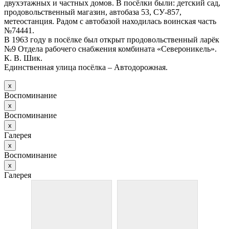
двухэтажных и частных домов. В посёлки были: детский сад,
продовольственный магазин, автобаза 53, СУ-857,
метеостанция. Радом с автобазой находилась воинская часть
№74441.
В 1963 году в посёлке был открыт продовольственный ларёк
№9 Отдела рабочего снабжения комбината «Североникель».
К. В. Шик.
Единственная улица посёлка – Автодорожная.
х
Воспоминание
х
Воспоминание
х
Галерея
х
Воспоминание
х
Галерея