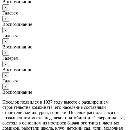
Воспоминание
х
Галерея
х
Воспоминание
х
Галерея
х
Воспоминание
х
Галерея
х
Воспоминание
х
Галерея
х
Воспоминание
Поселок появился в 1937 году вместе с расширением
строительства комбината, его население составляли
строители, металлурги, горняки. Поселок располагался на
возвышенном месте, недалеко от комбината «Североникель»,
состоял в основном из построек барачного типа и частных
домиков, работали школа, клуб, детский сад, ясли, молочная