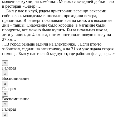
молочные кухни, на комбинат. Молоко с вечерней дойки шло
в ресторан «Север»…
…Был у нас и клуб, рядом пристроили веранду, вечерами
собиралась молодежь: танцевали, проходили вечера,
праздники. В четверг показывали всегда кино, а в выходные
дни – танцы. Снабжение было хорошее, в магазине были
продукты, все можно было купить. Была начальная школа,
дети учились до 4 класса, потом построили новую школу на
27 км…
…В город раньше ездили на электричке… Если кто-то
заболевал, садили на электричку, а на 31 км уже ждала скорая
помощь. Был у нас и свой медпункт, где работал фельдшер…»
х
Галерея
х
Воспоминание
х
Галерея
х
Воспоминание
х
Галерея
х