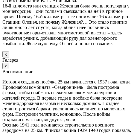
Из воспоминаний В. П. Анисимова:
16-й километр или станция Железная была очень популярна у
мончегорсцев – они толпами съезжались на ней в грибное
время. Почему 16-й километр – все понимали: 16 километр от
Станции Оленья, но почему Железная?… Это стало понятно
лишь много лет спустя, когда вблизи неё появились
рукотворные горы-отвалы многометровой высоты – здесь
заработал рудник, добывающий руду для оленегорского
комбината. Железную руду. От неё и пошло название.
х
Галерея
х
Воспоминание
История создания посёлка 25 км начинается с 1937 года, когда
Продснабом комбината «Североникель» была построена
ферма, чтобы снабжать свежим молоком металлургов и
жителей города. В первые годы в посёлке была построена
железнодорожная казарма и несколько домиков. Позднее
стали строиться бараки, увеличилось количество молочных
ферм. Построили телятник, конюшню. После войны
открылись магазин, медпункт, ясли.
Осенью 1941 года начинается строительство военного
аэродрома на 25 км. Финская война 1939-1940 годов показала,