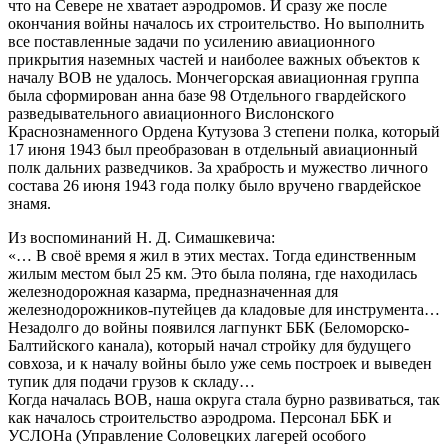
что на Севере не хватает аэродромов. И сразу же после
окончания войны началось их строительство. Но выполнить
все поставленные задачи по усилению авиационного
прикрытия наземных частей и наиболее важных объектов к
началу ВОВ не удалось. Мончегорская авиационная группа
была сформирован анна базе 98 Отдельного гвардейского
разведывательного авиационного Вислонского
Краснознаменного Ордена Кутузова 3 степени полка, который
17 июня 1943 был преобразован в отдельный авиационный
полк дальних разведчиков. За храбрость и мужество личного
состава 26 июня 1943 года полку было вручено гвардейское
знамя.
Из воспоминаний Н. Д. Симашкевича:
«… В своё время я жил в этих местах. Тогда единственным
жилым местом был 25 км. Это была поляна, где находилась
железнодорожная казарма, предназначенная для
железнодорожников-путейцев да кладовые для инструмента…
Незадолго до войны появился лагпункт ББК (Беломорско-
Балтийского канала), который начал стройку для будущего
совхоза, и к началу войны было уже семь построек и выведен
тупик для подачи грузов к складу…
Когда началась ВОВ, наша округа стала бурно развиваться, так
как началось строительство аэродрома. Персонал ББК и
УСЛОНа (Управление Соловецких лагерей особого