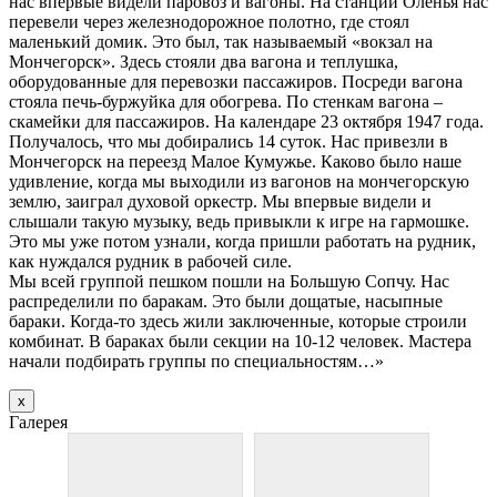
нас впервые видели паровоз и вагоны. На станции Оленья нас
перевели через железнодорожное полотно, где стоял
маленький домик. Это был, так называемый «вокзал на
Мончегорск». Здесь стояли два вагона и теплушка,
оборудованные для перевозки пассажиров. Посреди вагона
стояла печь-буржуйка для обогрева. По стенкам вагона –
скамейки для пассажиров. На календаре 23 октября 1947 года.
Получалось, что мы добирались 14 суток. Нас привезли в
Мончегорск на переезд Малое Кумужье. Каково было наше
удивление, когда мы выходили из вагонов на мончегорскую
землю, заиграл духовой оркестр. Мы впервые видели и
слышали такую музыку, ведь привыкли к игре на гармошке.
Это мы уже потом узнали, когда пришли работать на рудник,
как нуждался рудник в рабочей силе.
Мы всей группой пешком пошли на Большую Сопчу. Нас
распределили по баракам. Это были дощатые, насыпные
бараки. Когда-то здесь жили заключенные, которые строили
комбинат. В бараках были секции на 10-12 человек. Мастера
начали подбирать группы по специальностям…»
х
Галерея