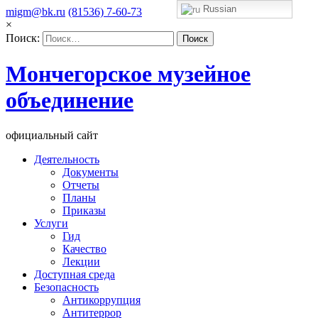
Russian
migm@bk.ru
(81536) 7-60-73
×
Поиск:
Мончегорское музейное
объединение
официальный сайт
Деятельность
Документы
Отчеты
Планы
Приказы
Услуги
Гид
Качество
Лекции
Доступная среда
Безопасность
Антикоррупция
Антитеррор