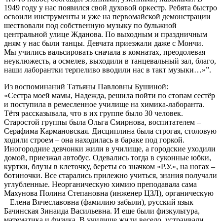
1949 году у нас появился свой духовой оркестр. Ребята быстро
освоили инструменты и уже на первомайской демонстрации
шествовали под собственную музыку по бульжной
центральной улице Жданова. По выходным и праздничным
дням у нас были танцы. Девчата приезжали даже с Мончи.
Мы учились вальсировать сначала в комнатах, преодолевая
неуклюжесть, а осмелев, выходили в танцевальный зал, благо,
наши лаборантки терпеливо вводили нас в такт музыки…»”.
Из воспоминаний Татьяны Павловны Бушиной:
«Сестра моей мамы, Надежда, решила пойти по стопам сестёр
и поступила в ремесленное училище на химика-лаборанта.
Тётя рассказывала, что в их группе было 30 человек.
Старостой группы была Ольга Смирнова, воспитателем –
Серафима Кармановская. Дисциплина была строгая, столовую
ходили строем – она находилась в бараке под горкой.
Иногородние девчонки жили в училище, а городские уходили
домой, приезжал автобус. Одевались тогда в суконные юбки,
куртки, блузы в клеточку, береты со значком «Р.У.», на ногах –
ботиночки. Все старались прилежно учиться, знания получали
углубленные. Неорганическую химию преподавала сама
Махунова Полина Степановна (инженер ЦЗЛ), органическую
– Елена Вячеславовна (фамилию забыли), русский язык –
Бачинская Зинаида Васильевна. И еще были физкультура,
математика и физика. В училище жили весело, устраивали