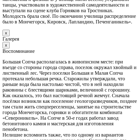
танцы, участвовали в художественной самодеятельности и
выступали на сцене клуба Горняков на Тростниках.
Молодость брала своё. По окончании училища распределение
было в Мончегорск, Кировск, Лапландию, Печенганикель».
х
Галерея
х
Воспоминание
Большая Сопча располагалась в живописном месте: при
въезде со стороны города справа, поселок окружал хвойный и
лиственный лес. Через поселки Большая и Малая Сопча
протекала небольшая речка. Старожилы утверждали, что
раньше вода была настолько чистой, что в ней находили
раковины с блестящими шариками, величиной с горошину.
Как оказалось, это был настоящий речной жемчуг. Сначала
посёлки возникли как поселение геологоразведчиков, позднее
там стали жить спецпереселенцы, занятые на строительстве
города Мончегорска, горняки и обогатители комбината
«Североникель». На Сопче в 50-е годах работал завод
бетонитового камня и мастерская для изготовления
пенобетона.
Нелишне вспомнить также, что по одному из вариантов