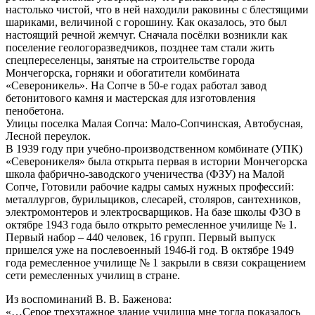
настолько чистой, что в ней находили раковины с блестящими
шариками, величиной с горошину. Как оказалось, это был
настоящий речной жемчуг. Сначала посёлки возникли как
поселение геологоразведчиков, позднее там стали жить
спецпереселенцы, занятые на строительстве города
Мончегорска, горняки и обогатители комбината
«Североникель». На Сопче в 50-е годах работал завод
бетонитового камня и мастерская для изготовления
пенобетона.
Улицы поселка Малая Сопча: Мало-Сопчинская, Автобусная,
Лесной переулок.
В 1939 году при учебно-производственном комбинате (УПК)
«Североникеля» была открыта первая в истории Мончегорска
школа фабрично-заводского ученичества (ФЗУ) на Малой
Сопче, Готовили рабочие кадры самых нужных профессий:
металлургов, бурильщиков, слесарей, столяров, сантехников,
электромонтеров и электросварщиков. На базе школы ФЗО в
октябре 1943 года было открыто ремесленное училище № 1.
Первый набор – 440 человек, 16 групп. Первый выпуск
пришелся уже на послевоенный 1946-й год. В октябре 1949
года ремесленное училище № 1 закрыли в связи сокращением
сети ремесленных училищ в стране.
Из воспоминаний В. В. Баженова:
«…Серое трехэтажное здание училища мне тогда показалось