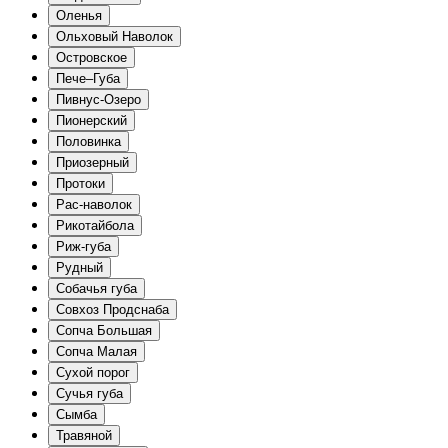
Оленья
Ольховый Наволок
Островское
Пече–Губа
Пивнус-Озеро
Пионерский
Половинка
Приозерный
Протоки
Рас-наволок
Рикотайбола
Риж-губа
Рудный
Собачья губа
Совхоз Продснаба
Сопча Большая
Сопча Малая
Сухой порог
Сучья губа
Сымба
Травяной