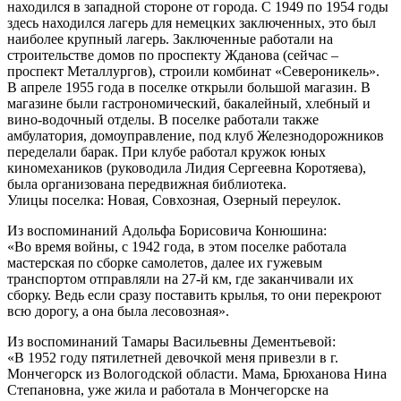
находился в западной стороне от города. С 1949 по 1954 годы
здесь находился лагерь для немецких заключенных, это был
наиболее крупный лагерь. Заключенные работали на
строительстве домов по проспекту Жданова (сейчас –
проспект Металлургов), строили комбинат «Североникель».
В апреле 1955 года в поселке открыли большой магазин. B
магазине были гастрономический, бакалейный, хлебный и
вино-водочный отделы. В поселке работали также
амбулатория, домоуправление, под клуб Железнодорожников
переделали барак. При клубе работал кружок юных
киномехаников (руководила Лидия Сергеевна Коротяева),
была организована передвижная библиотека.
Улицы поселка: Новая, Совхозная, Озерный переулок.
Из воспоминаний Адольфа Борисовича Конюшина:
«Во время войны, с 1942 года, в этом поселке работала
мастерская по сборке самолетов, далее их гужевым
транспортом отправляли на 27-й км, где заканчивали их
сборку. Ведь если сразу поставить крылья, то они перекроют
всю дорогу, а она была лесовозная».
Из воспоминаний Тамары Васильевны Дементьевой:
«В 1952 году пятилетней девочкой меня привезли в г.
Мончегорск из Вологодской области. Мама, Брюханова Нина
Степановна, уже жила и работала в Мончегорске на