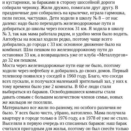
и кустарники, за бараками в сторону шоссейной дороги
собирали чернику. Жили дружно, помогали друг другу. В
праздничные дни собирались на крылечке, играла гармошка,
пели песни, частушки. Дети ходили в школу № 8 – от нас
далеко: надо было переходить железнодорожные пути и
добираться до школы через поселок 31 км. Я ходила в школу
№ 3, так как мама работала рядом, и удобно меня было водить.
Автобусы на вокзал ходили редко, поэтому чаще всего
добирались до города с 33 км: основное движение было на
комбинат. Шли пешком по железнодорожному пути до
остановки 33 км, а возвращались уже от клуба «Металлургов»
до 32 км пешком.
Моста через железнодорожные пути еще не было, поэтому
ходили через нефтебазу и добирались до своих домов. Первый
телевизор появился у соседей в 1960 году. Благо, что соседи
всех пускали, и получался маленький зрительный зал, у них к
тому времени было уже 2 комнаты. В 60-е люди стали
выбираться из бараков. Освободившиеся комнаты стали
давать семьям с большим количеством членов семьи, новых
же жильцов не поселяли.
Материально все жили по-разному, но особого различия не
было. У всех было чисто, убрано, натоплено. Мама получила
квартиру в городе только в 1976 году, а в 1978 её уже не стало.
Выселяли в первую очередь из списанных бараков: наш барак
считался пригодным для жилья, поэтому он был снесён только