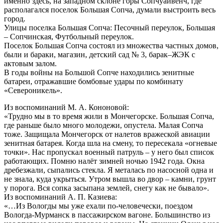
именно здесь, на западном склоне горы Сопчуайвенч, где
располагался поселок Большая Сопча, думали выстроить весь
город.
Улицы поселка Большая Сопча: Песочный переулок, Большая
– Сопчинская, Футбольный переулок.
Поселок Большая Сопча состоял из множества частных домов,
были и бараки, магазин, детский сад № 3, барак–ЖЭК с
актовым залом.
В годы войны на Большой Сопче находились зенитные
батареи, отражавшие бомбовые удары по комбинату
«Североникель».
Из воспоминаний М. А. Кононовой:
«Трудно мы в то время жили в Мончегорске. Большая Сопча,
где раньше было много молодежи, опустела. Малая Сопча
тоже. Защищала Мончегорск от налетов вражеской авиации
зенитная батарея. Когда шла на смену, то пересекала «огневые
точки». Нас пропускал военный патруль – у него был список
работающих. Помню налёт зимней ночью 1942 года. Окна
дребезжали, сыпались стекла. Я металась по насосной одна и
не знала, куда укрыться. Утром вышла во двор – камни, грунт
у порога. Вся сопка засыпана землей, снегу как не бывало».
Из воспоминаний А. П. Казиева:
«…Из Вологды мы уже ехали по-человечески, поездом
Вологда-Мурманск в пассажирском вагоне. Большинство из