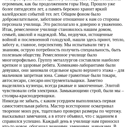
огромным, как бы продолжением горы Нюд. Прошло уже
более пятидесяти лет, а память бережно хранит яркий
калейдоскоп событий тех лет. Общим фоном было
доброжелательное, заботливое отношение к нам со стороны
персонала училища. Это располагало к доверию и уважению.
Итак, ремесленное училище становилось нашим домом,
семьей, школой и надеждой. Мы, недоучки, истощенные
войной и послевоенной голодухой, нашли здесь приют, тепло,
заботу и, главное, перспективу. Мы испытывали тягу к
знаниям, острую потребность получить специальность, быть
полезным обществу. Ремесленное училище было
многопрофильно. Группу металлургов составляли наиболее
крепкие и здоровые ребята. Химиками-лаборантами были
девушки, они занимали отдельное крыло верхнего этажа – для
мальчиков запретная зона. Самые грамотные были токари,
автослесари, слесари-инструментальщики. Заметно
выделялись кузнецы, всегда ржавые и закопченные. Элитой
чувствовали себя электрики. Замыкающими строй, были мы –
столяры-краснодеревщики.
Никогда не забыть, с каким усердием выполнялась первая
самостоятельная работа. Мастер всесторонне осматривал
творение моих рук, тщательно проверял размеры по чертежу.
высказывал замечания, а в итоге объявил, что с заданием я
справился успешно. Каждый день в училище нам приносил
что-то новое, обогащал знаниями, умениями, навыками. В