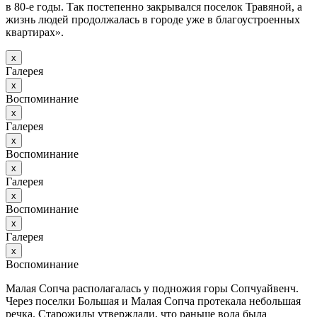
в 80-е годы. Так постепенно закрывался поселок Травяной, а
жизнь людей продолжалась в городе уже в благоустроенных
квартирах».
х
Галерея
х
Воспоминание
х
Галерея
х
Воспоминание
х
Галерея
х
Воспоминание
х
Галерея
х
Воспоминание
Малая Сопча располагалась у подножия горы Сопчуайвенч.
Через поселки Большая и Малая Сопча протекала небольшая
речка. Старожилы утверждали, что раньше вода была