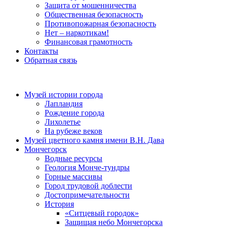
Защита от мошенничества
Общественная безопасность
Противопожарная безопасность
Нет – наркотикам!
Финансовая грамотность
Контакты
Обратная связь
Музей истории города
Лапландия
Рождение города
Лихолетье
На рубеже веков
Музей цветного камня имени В.Н. Дава
Мончегорск
Водные ресурсы
Геология Монче-тундры
Горные массивы
Город трудовой доблести
Достопримечательности
История
«Ситцевый городок»
Защищая небо Мончегорска