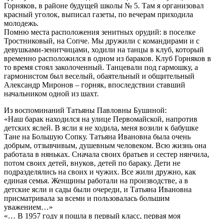
Горняков, в районе будущей школы № 5. Там я организовал
красный уголок, выписал газеты, по вечерам приходила
молодежь.
Помню места расположения зенитных орудий: в поселке
Тростниковый, на Сопче. Мы дружили с командирами и с
девушками-зенитчицами, ходили на танцы в клуб, который
временно расположился в одном из бараков. Клуб Горняков в
то время стоял заколоченный. Танцевали под гармошку, а
гармонистом был веселый, обаятельный и общительный
Александр Миронов – горняк, впоследствии ставший
начальником одной из шахт.
Из воспоминаний Татьяны Павловны Бушиной:
«Наш барак находился на улице Первомайской, напротив
детских яслей. В ясли я не ходила, меня возили к бабушке
Тане на Большую Сопку. Татьяна Ивановна была очень
добрым, отзывчивым, душевным человеком. Всю жизнь она
работала в няньках. Сначала своих братьев и сестер нянчила,
потом своих детей, внуков, детей по бараку. Дети не
подразделялись на своих и чужих. Все жили дружно, как
единая семья. Женщины работали на производстве, а в
детские ясли и сады были очереди, и Татьяна Ивановна
присматривала за всеми и пользовалась большим
уважением…»
«… В 1957 году я пошла в первый класс, первая моя