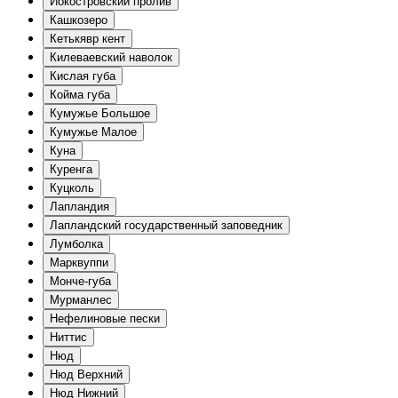
Иокостровский пролив
Кашкозеро
Кетькявр кент
Килеваевский наволок
Кислая губа
Койма губа
Кумужье Большое
Кумужье Малое
Куна
Куренга
Куцколь
Лапландия
Лапландский государственный заповедник
Лумболка
Марквуппи
Монче-губа
Мурманлес
Нефелиновые пески
Ниттис
Нюд
Нюд Верхний
Нюд Нижний