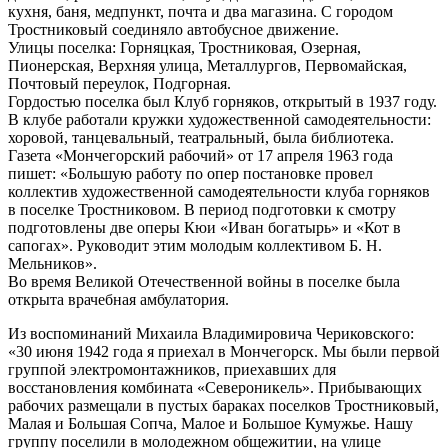
кухня, баня, медпункт, почта и два магазина. С городом
Тростниковый соединяло автобусное движение.
Улицы поселка: Горняцкая, Тростниковая, Озерная,
Пионерская, Верхняя улица, Металлургов, Первомайская,
Почтовый переулок, Подгорная.
Гордостью поселка был Клуб горняков, открытый в 1937 году.
В клубе работали кружки художественной самодеятельности:
хоровой, танцевальный, театральный, была библиотека.
Газета «Мончегорский рабочий» от 17 апреля 1963 года
пишет: «Большую работу по опер постановке провел
коллектив художественной самодеятельности клуба горняков
в поселке Тростниковом. В период подготовки к смотру
подготовлены две оперы Кюи «Иван богатырь» и «Кот в
сапогах». Руководит этим молодым коллективом Б. Н.
Мельников».
Во время Великой Отечественной войны в поселке была
открыта врачебная амбулатория.
Из воспоминаний Михаила Владимировича Чериковского:
«30 июня 1942 года я приехал в Мончегорск. Мы были первой
группой электромонтажников, приехавших для
восстановления комбината «Североникель». Прибывающих
рабочих размещали в пустых бараках поселков Тростниковый,
Малая и Большая Сопча, Малое и Большое Кумужье. Нашу
группу поселили в молодежном общежитии, на улице