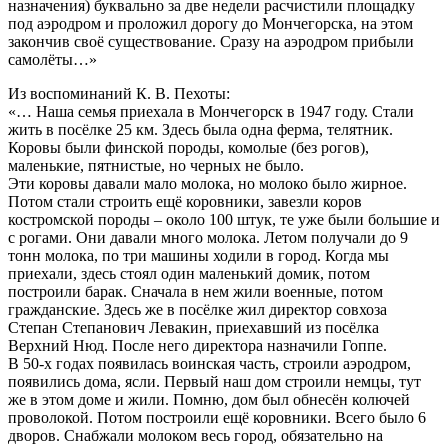
назначения) буквально за две недели расчистили площадку
под аэродром и проложил дорогу до Мончегорска, на этом
закончив своё существование. Сразу на аэродром прибыли
самолёты…»
Из воспоминаний К. В. Пехоты:
«… Наша семья приехала в Мончегорск в 1947 году. Стали
жить в посёлке 25 км. Здесь была одна ферма, телятник.
Коровы были финской породы, комолые (без рогов),
маленькие, пятнистые, но черных не было.
Эти коровы давали мало молока, но молоко было жирное.
Потом стали строить ещё коровники, завезли коров
костромской породы – около 100 штук, те уже были большие и
с рогами. Они давали много молока. Летом получали до 9
тонн молока, по три машины ходили в город. Когда мы
приехали, здесь стоял один маленький домик, потом
построили барак. Сначала в нем жили военные, потом
гражданские. Здесь же в посёлке жил директор совхоза
Степан Степанович Левакин, приехавший из посёлка
Верхний Нюд. После него директора назначили Гоппе.
В 50-х годах появилась воинская часть, строили аэродром,
появились дома, ясли. Первый наш дом строили немцы, тут
же в этом доме и жили. Помню, дом был обнесён колючей
проволокой. Потом построили ещё коровники. Всего было 6
дворов. Снабжали молоком весь город, обязательно на