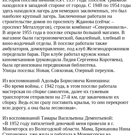
находился в западной стороне от города. С 1949 по 1954 годы
здесь находился лагерь для немецких заключенных, это был
наиболее крупный лагерь. Заключенные работали на
строительстве домов по проспекту Жданова (сейчас –
проспект Металлургов), строили комбинат «Североникель».
В апреле 1955 года в поселке открыли большой магазин. B
магазине были гастрономический, бакалейный, хлебный и
вино-водочный отделы. В поселке работали также
амбулатория, домоуправление, под клуб Железнодорожников
переделали барак. При клубе работал кружок юных
киномехаников (руководила Лидия Сергеевна Коротяева),
была организована передвижная библиотека.
Улицы поселка: Новая, Совхозная, Озерный переулок.
Из воспоминаний Адольфа Борисовича Конюшина:
«Во время войны, с 1942 года, в этом поселке работала
мастерская по сборке самолетов, далее их гужевым
транспортом отправляли на 27-й км, где заканчивали их
сборку. Ведь если сразу поставить крылья, то они перекроют
всю дорогу, а она была лесовозная».
Из воспоминаний Тамары Васильевны Дементьевой:
«В 1952 году пятилетней девочкой меня привезли в г.
Мончегорск из Вологодской области. Мама, Брюханова Нина
Степановна, уже жила и работала в Мончегорске на