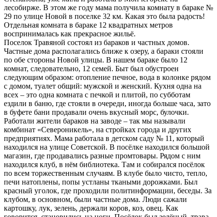
лесобирже. В этом же году мама получила комнату в бараке №
29 по улице Новой в поселке 32 км. Какая это была радость!
Отдельная комната в бараке 12 квадратных метров
воспринималась как прекрасное жильё.
Поселок Травяной состоял из бараков и частных домов.
Частные дома располагались ближе к озеру, а бараки стояли
по обе стороны Новой улицы. В нашем бараке было 12
комнат, следовательно, 12 семей. Быт был обустроен
следующим образом: отопление печное, вода в колонке рядом
с домом, туалет общий: мужской и женский. Кухня одна на
всех – это одна комната с печкой и плитой, по субботам
ездили в баню, где стояли в очереди, иногда больше часа, зато
в буфете бани продавали очень вкусный морс, булочки.
Работали жители бараков на заводе – так мы называли
комбинат «Североникель», на стройках города и других
предприятиях. Мама работала в детском саду № 11, который
находился на улице Советской. В посёлке находился большой
магазин, где продавались разные промтовары. Рядом с ним
находился клуб, в нём библиотека. Там и собирался посёлок
по всем торжественным случаям. В клубе было чисто, тепло,
печи натоплены, попы устланы ткаными дорожками. Был
красный уголок, где проходили политинформации, беседы. За
клубом, в основном, были частные дома. Люди сажали
картошку, лук, зелень, держали коров, коз, овец. Как
говорится, становились на ноги. Посёлок был зелёный, трава