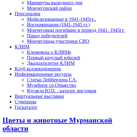
Маршруты выходного дня
Мончегорский район
Персоналии
Мобилизованные в 1941-1945гг..
Воспоминания (1941-1945 гг.)
Мончегорцы погибшие в период 1941- 1945гг.
Парад победителей
Мончегорцы-участники СВО
КЛИМ
Климовцы о КЛИМе
Первый круглый юбилей
Двадцатилетие КЛИМ
Клуб коллекционеров
Информационные ресурсы
Статьи Лейбензона Г.А.
Музейное со-Общество
Кугавда Ю.П. : каталог рисунков
Виртуальные выставки
Сувениры
Госкаталог
Цветы и животные Мурманской
области