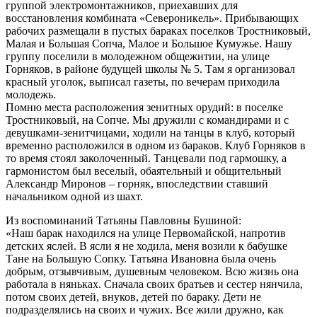
группой электромонтажников, приехавших для
восстановления комбината «Североникель». Прибывающих
рабочих размещали в пустых бараках поселков Тростниковый,
Малая и Большая Сопча, Малое и Большое Кумужье. Нашу
группу поселили в молодежном общежитии, на улице
Горняков, в районе будущей школы № 5. Там я организовал
красный уголок, выписал газеты, по вечерам приходила
молодежь.
Помню места расположения зенитных орудий: в поселке
Тростниковый, на Сопче. Мы дружили с командирами и с
девушками-зенитчицами, ходили на танцы в клуб, который
временно расположился в одном из бараков. Клуб Горняков в
то время стоял заколоченный. Танцевали под гармошку, а
гармонистом был веселый, обаятельный и общительный
Александр Миронов – горняк, впоследствии ставший
начальником одной из шахт.
Из воспоминаний Татьяны Павловны Бушиной:
«Наш барак находился на улице Первомайской, напротив
детских яслей. В ясли я не ходила, меня возили к бабушке
Тане на Большую Сопку. Татьяна Ивановна была очень
добрым, отзывчивым, душевным человеком. Всю жизнь она
работала в няньках. Сначала своих братьев и сестер нянчила,
потом своих детей, внуков, детей по бараку. Дети не
подразделялись на своих и чужих. Все жили дружно, как