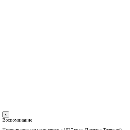
х
Воспоминание
История поселка начинается с 1937 года. Поселок Травяной