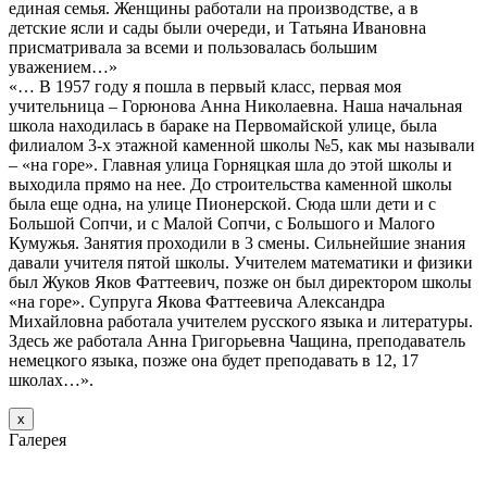
единая семья. Женщины работали на производстве, а в
детские ясли и сады были очереди, и Татьяна Ивановна
присматривала за всеми и пользовалась большим
уважением…»
«… В 1957 году я пошла в первый класс, первая моя
учительница – Горюнова Анна Николаевна. Наша начальная
школа находилась в бараке на Первомайской улице, была
филиалом 3-х этажной каменной школы №5, как мы называли
– «на горе». Главная улица Горняцкая шла до этой школы и
выходила прямо на нее. До строительства каменной школы
была еще одна, на улице Пионерской. Сюда шли дети и с
Большой Сопчи, и с Малой Сопчи, с Большого и Малого
Кумужья. Занятия проходили в 3 смены. Сильнейшие знания
давали учителя пятой школы. Учителем математики и физики
был Жуков Яков Фаттеевич, позже он был директором школы
«на горе». Супруга Якова Фаттеевича Александра
Михайловна работала учителем русского языка и литературы.
Здесь же работала Анна Григорьевна Чащина, преподаватель
немецкого языка, позже она будет преподавать в 12, 17
школах…».
х
Галерея