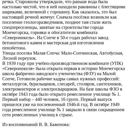
речка. Старожилы утверждали, что раньше вода была
настолько чистой, что в ней находили раковины с блестящими
шариками, величиной с горошину. Как оказалось, это был
настоящий речной жемчуг. Сначала посёлки возникли как
поселение геологоразведчиков, позднее там стали жить
спецпереселенцы, занятые на строительстве города
Мончегорска, горняки и обогатители комбината
«Североникель». На Сопче в 50-е годах работал завод
бетонитового камня и мастерская для изготовления
пенобетона.
Улицы поселка Малая Сопча: Мало-Сопчинская, Автобусная,
Лесной переулок.
В 1939 году при учебно-производственном комбинате (УПК)
«Североникеля» была открыта первая в истории Мончегорска
школа фабрично-заводского ученичества (ФЗУ) на Малой
Сопче, Готовили рабочие кадры самых нужных профессий:
металлургов, бурильщиков, слесарей, столяров, сантехников,
электромонтеров и электросварщиков. На базе школы ФЗО в
октябре 1943 года было открыто ремесленное училище № 1.
Первый набор – 440 человек, 16 групп. Первый выпуск
пришелся уже на послевоенный 1946-й год. В октябре 1949
года ремесленное училище № 1 закрыли в связи сокращением
сети ремесленных училищ в стране.
Из воспоминаний В. В. Баженова: