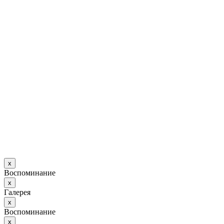
х
Воспоминание
х
Галерея
х
Воспоминание
х