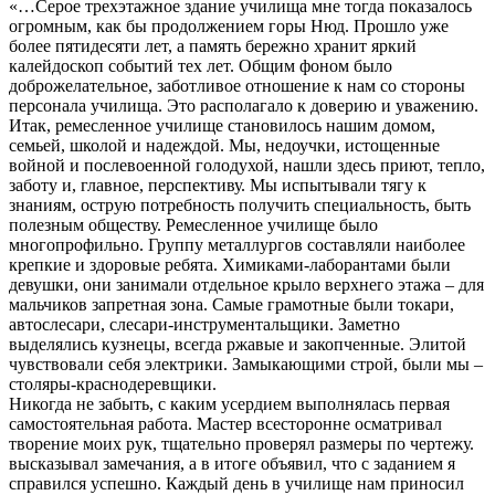
«…Серое трехэтажное здание училища мне тогда показалось
огромным, как бы продолжением горы Нюд. Прошло уже
более пятидесяти лет, а память бережно хранит яркий
калейдоскоп событий тех лет. Общим фоном было
доброжелательное, заботливое отношение к нам со стороны
персонала училища. Это располагало к доверию и уважению.
Итак, ремесленное училище становилось нашим домом,
семьей, школой и надеждой. Мы, недоучки, истощенные
войной и послевоенной голодухой, нашли здесь приют, тепло,
заботу и, главное, перспективу. Мы испытывали тягу к
знаниям, острую потребность получить специальность, быть
полезным обществу. Ремесленное училище было
многопрофильно. Группу металлургов составляли наиболее
крепкие и здоровые ребята. Химиками-лаборантами были
девушки, они занимали отдельное крыло верхнего этажа – для
мальчиков запретная зона. Самые грамотные были токари,
автослесари, слесари-инструментальщики. Заметно
выделялись кузнецы, всегда ржавые и закопченные. Элитой
чувствовали себя электрики. Замыкающими строй, были мы –
столяры-краснодеревщики.
Никогда не забыть, с каким усердием выполнялась первая
самостоятельная работа. Мастер всесторонне осматривал
творение моих рук, тщательно проверял размеры по чертежу.
высказывал замечания, а в итоге объявил, что с заданием я
справился успешно. Каждый день в училище нам приносил