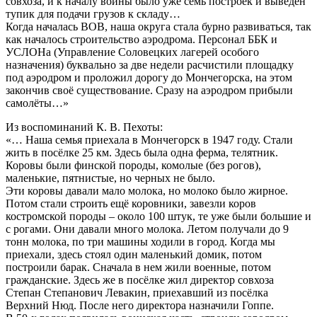
совхоза, и к началу войны было уже семь построек и выведен
тупик для подачи грузов к складу…
Когда началась ВОВ, наша округа стала бурно развиваться, так
как началось строительство аэродрома. Персонал ББК и
УСЛОНа (Управление Соловецких лагерей особого
назначения) буквально за две недели расчистили площадку
под аэродром и проложил дорогу до Мончегорска, на этом
закончив своё существование. Сразу на аэродром прибыли
самолёты…»
Из воспоминаний К. В. Пехоты:
«… Наша семья приехала в Мончегорск в 1947 году. Стали
жить в посёлке 25 км. Здесь была одна ферма, телятник.
Коровы были финской породы, комолые (без рогов),
маленькие, пятнистые, но черных не было.
Эти коровы давали мало молока, но молоко было жирное.
Потом стали строить ещё коровники, завезли коров
костромской породы – около 100 штук, те уже были большие и
с рогами. Они давали много молока. Летом получали до 9
тонн молока, по три машины ходили в город. Когда мы
приехали, здесь стоял один маленький домик, потом
построили барак. Сначала в нем жили военные, потом
гражданские. Здесь же в посёлке жил директор совхоза
Степан Степанович Левакин, приехавший из посёлка
Верхний Нюд. После него директора назначили Гоппе.