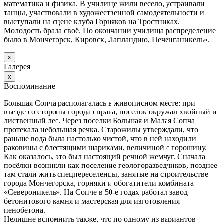
математика и физика. В училище жили весело, устраивали
танцы, участвовали в художественной самодеятельности и
выступали на сцене клуба Горняков на Тростниках.
Молодость брала своё. По окончании училища распределение
было в Мончегорск, Кировск, Лапландию, Печенганикель».
х
Галерея
х
Воспоминание
Большая Сопча располагалась в живописном месте: при
въезде со стороны города справа, поселок окружал хвойный и
лиственный лес. Через поселки Большая и Малая Сопча
протекала небольшая речка. Старожилы утверждали, что
раньше вода была настолько чистой, что в ней находили
раковины с блестящими шариками, величиной с горошину.
Как оказалось, это был настоящий речной жемчуг. Сначала
посёлки возникли как поселение геологоразведчиков, позднее
там стали жить спецпереселенцы, занятые на строительстве
города Мончегорска, горняки и обогатители комбината
«Североникель». На Сопче в 50-е годах работал завод
бетонитового камня и мастерская для изготовления
пенобетона.
Нелишне вспомнить также, что по одному из вариантов