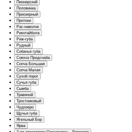
Пионерский
Половинка
Приозерный
Протоки
Рас-наволок
Рикотайбола
Риж-губа
Рудный
Собачья губа
Совхоз Продснаба
Сопча Большая
Сопча Малая
Сухой порог
Сучья губа
Сымба
Травяной
Тростниковый
Чудозеро
Щучья губа
Ягельный Бор
Ярва
2 км автодороги Оленегорск – Ловозеро