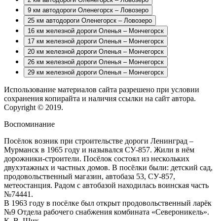
9 км автодороги Оленегорск – Ловозеро
25 км автодороги Оленегорск – Ловозеро
16 км железной дороги Оленья – Мончегорск
17 км железной дороги Оленья – Мончегорск
20 км железной дороги Оленья – Мончегорск
26 км железной дороги Оленья – Мончегорск
29 км железной дороги Оленья – Мончегорск
Использование материалов сайта разрешено при условии
сохранения копирайта и наличия ссылки на сайт автора.
Copyright © 2019.
Воспоминание
Посёлок возник при строительстве дороги Ленинград –
Мурманск в 1965 году и назывался СУ-857. Жили в нём
дорожники-строители. Посёлок состоял из нескольких
двухэтажных и частных домов. В посёлки были: детский сад,
продовольственный магазин, автобаза 53, СУ-857,
метеостанция. Радом с автобазой находилась воинская часть
№74441.
В 1963 году в посёлке был открыт продовольственный ларёк
№9 Отдела рабочего снабжения комбината «Североникель».
К. В. Шик.