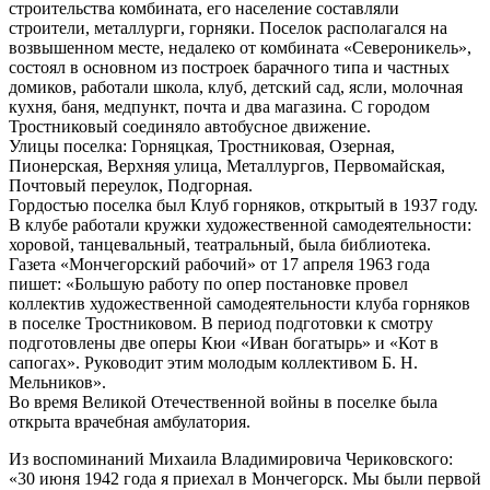
строительства комбината, его население составляли
строители, металлурги, горняки. Поселок располагался на
возвышенном месте, недалеко от комбината «Североникель»,
состоял в основном из построек барачного типа и частных
домиков, работали школа, клуб, детский сад, ясли, молочная
кухня, баня, медпункт, почта и два магазина. С городом
Тростниковый соединяло автобусное движение.
Улицы поселка: Горняцкая, Тростниковая, Озерная,
Пионерская, Верхняя улица, Металлургов, Первомайская,
Почтовый переулок, Подгорная.
Гордостью поселка был Клуб горняков, открытый в 1937 году.
В клубе работали кружки художественной самодеятельности:
хоровой, танцевальный, театральный, была библиотека.
Газета «Мончегорский рабочий» от 17 апреля 1963 года
пишет: «Большую работу по опер постановке провел
коллектив художественной самодеятельности клуба горняков
в поселке Тростниковом. В период подготовки к смотру
подготовлены две оперы Кюи «Иван богатырь» и «Кот в
сапогах». Руководит этим молодым коллективом Б. Н.
Мельников».
Во время Великой Отечественной войны в поселке была
открыта врачебная амбулатория.
Из воспоминаний Михаила Владимировича Чериковского:
«30 июня 1942 года я приехал в Мончегорск. Мы были первой