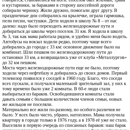
и кустарники, за бараками в сторону шоссейной дороги
собирали чернику. Жили дружно, помогали друг другу. В
праздничные дни собирались на крылечке, играла гармошка,
пели песни, частушки. Дети ходили в школу № 8 – от нас
далеко: надо было переходить железнодорожные пути и
добираться до школы через поселок 31 км. Я ходила в школу
№ 3, так как мама работала рядом, и удобно меня было водить.
Автобусы на вокзал ходили редко, поэтому чаще всего
добирались до города с 33 км: основное движение было на
комбинат. Шли пешком по железнодорожному пути до
остановки 33 км, а возвращались уже от клуба «Металлургов»
до 32 км пешком.
Моста через железнодорожные пути еще не было, поэтому
ходили через нефтебазу и добирались до своих домов. Первый
телевизор появился у соседей в 1960 году. Благо, что соседи
всех пускали, и получался маленький зрительный зал, у них к
тому времени было уже 2 комнаты. В 60-е люди стали
выбираться из бараков. Освободившиеся комнаты стали
давать семьям с большим количеством членов семьи, новых
же жильцов не поселяли.
Материально все жили по-разному, но особого различия не
было. У всех было чисто, убрано, натоплено. Мама получила
квартиру в городе только в 1976 году, а в 1978 её уже не стало.
Выселяли в первую очередь из списанных бараков: наш барак