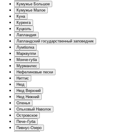
Кумужье Большое
Кумужье Малое
Куна
Куренга
Куцколь
Лапландия
Лапландский государственный заповедник
Лумболка
Марквуппи
Монче-губа
Мурманлес
Нефелиновые пески
Ниттис
Нюд
Нюд Верхний
Нюд Нижний
Оленья
Ольховый Наволок
Островское
Пече–Губа
Пивнус-Озеро