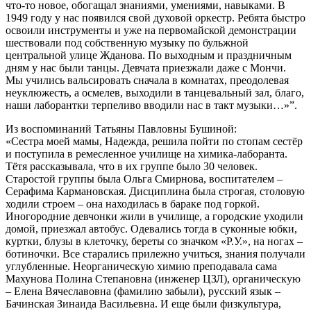
что-то новое, обогащал знаниями, умениями, навыками. В
1949 году у нас появился свой духовой оркестр. Ребята быстро
освоили инструменты и уже на первомайской демонстрации
шествовали под собственную музыку по бульжной
центральной улице Жданова. По выходным и праздничным
дням у нас были танцы. Девчата приезжали даже с Мончи.
Мы учились вальсировать сначала в комнатах, преодолевая
неуклюжесть, а осмелев, выходили в танцевальный зал, благо,
наши лаборантки терпеливо вводили нас в такт музыки…»”.
Из воспоминаний Татьяны Павловны Бушиной:
«Сестра моей мамы, Надежда, решила пойти по стопам сестёр
и поступила в ремесленное училище на химика-лаборанта.
Тётя рассказывала, что в их группе было 30 человек.
Старостой группы была Ольга Смирнова, воспитателем –
Серафима Кармановская. Дисциплина была строгая, столовую
ходили строем – она находилась в бараке под горкой.
Иногородние девчонки жили в училище, а городские уходили
домой, приезжал автобус. Одевались тогда в суконные юбки,
куртки, блузы в клеточку, береты со значком «Р.У.», на ногах –
ботиночки. Все старались прилежно учиться, знания получали
углубленные. Неорганическую химию преподавала сама
Махунова Полина Степановна (инженер ЦЗЛ), органическую
– Елена Вячеславовна (фамилию забыли), русский язык –
Бачинская Зинаида Васильевна. И еще были физкультура,