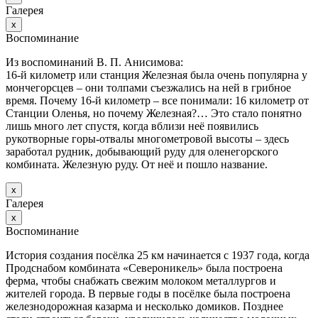
Галерея
х
Воспоминание
Из воспоминаний В. П. Анисимова:
16-й километр или станция Железная была очень популярна у
мончегорсцев – они толпами съезжались на ней в грибное
время. Почему 16-й километр – все понимали: 16 километр от
Станции Оленья, но почему Железная?… Это стало понятно
лишь много лет спустя, когда вблизи неё появились
рукотворные горы-отвалы многометровой высоты – здесь
заработал рудник, добывающий руду для оленегорского
комбината. Железную руду. От неё и пошло название.
х
Галерея
х
Воспоминание
История создания посёлка 25 км начинается с 1937 года, когда
Продснабом комбината «Североникель» была построена
ферма, чтобы снабжать свежим молоком металлургов и
жителей города. В первые годы в посёлке была построена
железнодорожная казарма и несколько домиков. Позднее