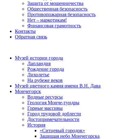
Защита от мошенничества
Общественная безопасность
Противопожарная безопасность
Нет – наркотикам!
Финансовая грамотность
Контакты
Обратная связь
Музей истории города
Лапландия
Рождение города
Лихолетье
На рубеже веков
Музей цветного камня имени В.Н. Дава
Мончегорск
Водные ресурсы
Геология Монче-тундры
Горные массивы
Город трудовой доблести
Достопримечательности
История
«Ситцевый городок»
Защищая небо Мончегорска