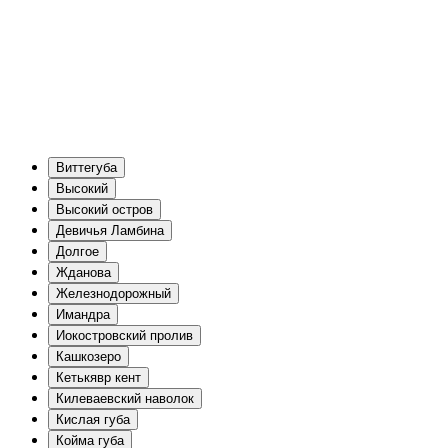
Виттегуба
Высокий
Высокий остров
Девичья Ламбина
Долгое
Жданова
Железнодорожный
Имандра
Иокостровский пролив
Кашкозеро
Кетькявр кент
Килеваевский наволок
Кислая губа
Койма губа