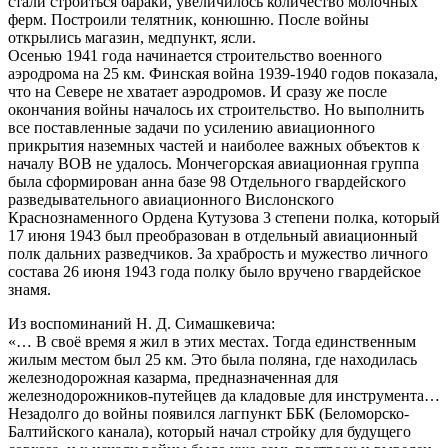
стали строиться бараки, увеличилось количество молочных
ферм. Построили телятник, конюшню. После войны
открылись магазин, медпункт, ясли.
Осенью 1941 года начинается строительство военного
аэродрома на 25 км. Финская война 1939-1940 годов показала,
что на Севере не хватает аэродромов. И сразу же после
окончания войны началось их строительство. Но выполнить
все поставленные задачи по усилению авиационного
прикрытия наземных частей и наиболее важных объектов к
началу ВОВ не удалось. Мончегорская авиационная группа
была сформирован анна базе 98 Отдельного гвардейского
разведывательного авиационного Вислонского
Краснознаменного Ордена Кутузова 3 степени полка, который
17 июня 1943 был преобразован в отдельный авиационный
полк дальних разведчиков. За храбрость и мужество личного
состава 26 июня 1943 года полку было вручено гвардейское
знамя.
Из воспоминаний Н. Д. Симашкевича:
«… В своё время я жил в этих местах. Тогда единственным
жилым местом был 25 км. Это была поляна, где находилась
железнодорожная казарма, предназначенная для
железнодорожников-путейцев да кладовые для инструмента…
Незадолго до войны появился лагпункт ББК (Беломорско-
Балтийского канала), который начал стройку для будущего