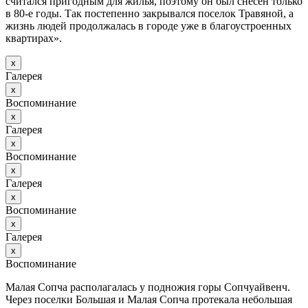
считался пригодным для жилья, поэтому он был снесён только
в 80-е годы. Так постепенно закрывался поселок Травяной, а
жизнь людей продолжалась в городе уже в благоустроенных
квартирах».
х
Галерея
х
Воспоминание
х
Галерея
х
Воспоминание
х
Галерея
х
Воспоминание
х
Галерея
х
Воспоминание
Малая Сопча располагалась у подножия горы Сопчуайвенч.
Через поселки Большая и Малая Сопча протекала небольшая