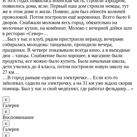
В 50-х годах появилась воинская часть, строили аэродром,
появились дома, ясли. Первый наш дом строили немцы, тут
же в этом доме и жили. Помню, дом был обнесён колючей
проволокой. Потом построили ещё коровники. Всего было 6
дворов. Снабжали молоком весь город, обязательно на
молочные кухни, на комбинат. Молоко с вечерней дойки шло
в ресторан «Север»…
…Был у нас и клуб, рядом пристроили веранду, вечерами
собиралась молодежь: танцевали, проходили вечера,
праздники. В четверг показывали всегда кино, а в выходные
дни – танцы. Снабжение было хорошее, в магазине были
продукты, все можно было купить. Была начальная школа,
дети учились до 4 класса, потом построили новую школу на
27 км…
…В город раньше ездили на электричке… Если кто-то
заболевал, садили на электричку, а на 31 км уже ждала скорая
помощь. Был у нас и свой медпункт, где работал фельдшер…»
х
Галерея
х
Воспоминание
х
Галерея
х