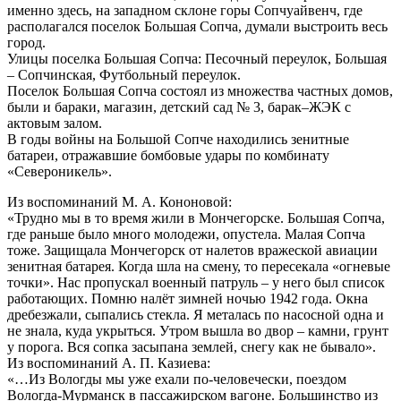
именно здесь, на западном склоне горы Сопчуайвенч, где
располагался поселок Большая Сопча, думали выстроить весь
город.
Улицы поселка Большая Сопча: Песочный переулок, Большая
– Сопчинская, Футбольный переулок.
Поселок Большая Сопча состоял из множества частных домов,
были и бараки, магазин, детский сад № 3, барак–ЖЭК с
актовым залом.
В годы войны на Большой Сопче находились зенитные
батареи, отражавшие бомбовые удары по комбинату
«Североникель».
Из воспоминаний М. А. Кононовой:
«Трудно мы в то время жили в Мончегорске. Большая Сопча,
где раньше было много молодежи, опустела. Малая Сопча
тоже. Защищала Мончегорск от налетов вражеской авиации
зенитная батарея. Когда шла на смену, то пересекала «огневые
точки». Нас пропускал военный патруль – у него был список
работающих. Помню налёт зимней ночью 1942 года. Окна
дребезжали, сыпались стекла. Я металась по насосной одна и
не знала, куда укрыться. Утром вышла во двор – камни, грунт
у порога. Вся сопка засыпана землей, снегу как не бывало».
Из воспоминаний А. П. Казиева:
«…Из Вологды мы уже ехали по-человечески, поездом
Вологда-Мурманск в пассажирском вагоне. Большинство из