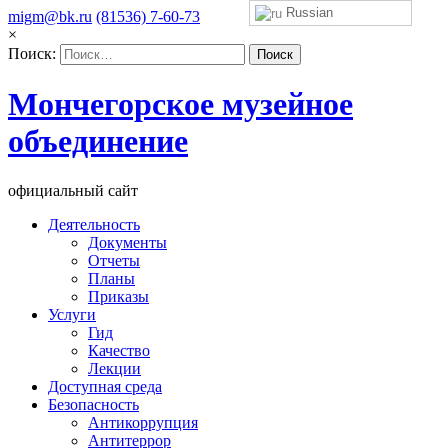
Russian
migm@bk.ru
(81536) 7-60-73
×
Поиск:
Мончегорское музейное
объединение
официальный сайт
Деятельность
Документы
Отчеты
Планы
Приказы
Услуги
Гид
Качество
Лекции
Доступная среда
Безопасность
Антикоррупция
Антитеррор