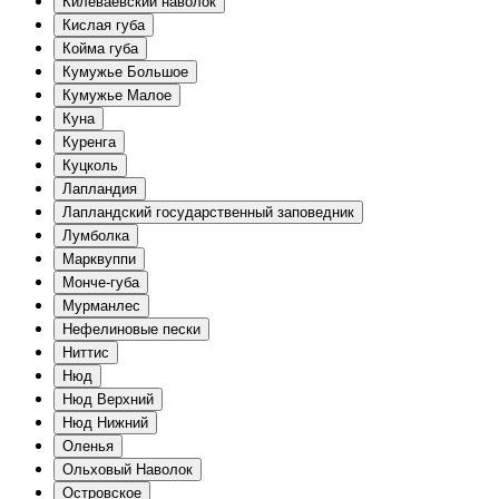
Килеваевский наволок
Кислая губа
Койма губа
Кумужье Большое
Кумужье Малое
Куна
Куренга
Куцколь
Лапландия
Лапландский государственный заповедник
Лумболка
Марквуппи
Монче-губа
Мурманлес
Нефелиновые пески
Ниттис
Нюд
Нюд Верхний
Нюд Нижний
Оленья
Ольховый Наволок
Островское