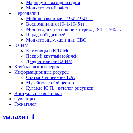
Маршруты выходного дня
Мончегорский район
Персоналии
Мобилизованные в 1941-1945гг..
Воспоминания (1941-1945 гг.)
Мончегорцы погибшие в период 1941- 1945гг.
Парад победителей
Мончегорцы-участники СВО
КЛИМ
Климовцы о КЛИМе
Первый круглый юбилей
Двадцатилетие КЛИМ
Клуб коллекционеров
Информационные ресурсы
Статьи Лейбензона Г.А.
Музейное со-Общество
Кугавда Ю.П. : каталог рисунков
Виртуальные выставки
Сувениры
Госкаталог
малахит 1