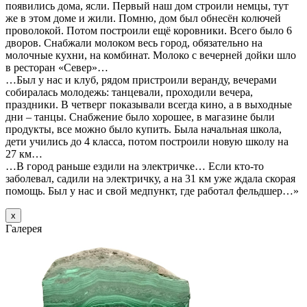
появились дома, ясли. Первый наш дом строили немцы, тут
же в этом доме и жили. Помню, дом был обнесён колючей
проволокой. Потом построили ещё коровники. Всего было 6
дворов. Снабжали молоком весь город, обязательно на
молочные кухни, на комбинат. Молоко с вечерней дойки шло
в ресторан «Север»…
…Был у нас и клуб, рядом пристроили веранду, вечерами
собиралась молодежь: танцевали, проходили вечера,
праздники. В четверг показывали всегда кино, а в выходные
дни – танцы. Снабжение было хорошее, в магазине были
продукты, все можно было купить. Была начальная школа,
дети учились до 4 класса, потом построили новую школу на
27 км…
…В город раньше ездили на электричке… Если кто-то
заболевал, садили на электричку, а на 31 км уже ждала скорая
помощь. Был у нас и свой медпункт, где работал фельдшер…»
х
Галерея