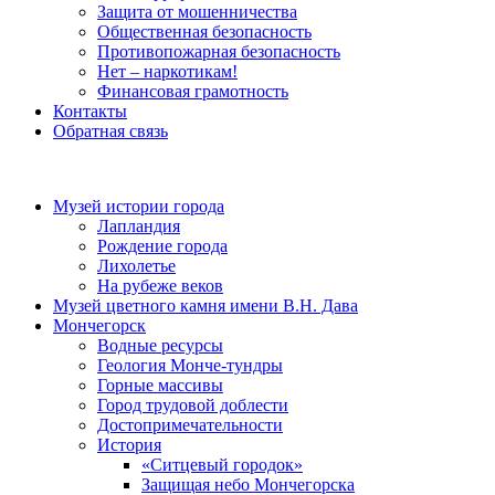
Защита от мошенничества
Общественная безопасность
Противопожарная безопасность
Нет – наркотикам!
Финансовая грамотность
Контакты
Обратная связь
Музей истории города
Лапландия
Рождение города
Лихолетье
На рубеже веков
Музей цветного камня имени В.Н. Дава
Мончегорск
Водные ресурсы
Геология Монче-тундры
Горные массивы
Город трудовой доблести
Достопримечательности
История
«Ситцевый городок»
Защищая небо Мончегорска