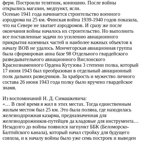
ферм. Построили телятник, конюшню. После войны
открылись магазин, медпункт, ясли.
Осенью 1941 года начинается строительство военного
аэродрома на 25 км. Финская война 1939-1940 годов показала,
что на Севере не хватает аэродромов. И сразу же после
окончания войны началось их строительство. Но выполнить
все поставленные задачи по усилению авиационного
прикрытия наземных частей и наиболее важных объектов к
началу ВОВ не удалось. Мончегорская авиационная группа
была сформирован анна базе 98 Отдельного гвардейского
разведывательного авиационного Вислонского
Краснознаменного Ордена Кутузова 3 степени полка, который
17 июня 1943 был преобразован в отдельный авиационный
полк дальних разведчиков. За храбрость и мужество личного
состава 26 июня 1943 года полку было вручено гвардейское
знамя.
Из воспоминаний Н. Д. Симашкевича:
«… В своё время я жил в этих местах. Тогда единственным
жилым местом был 25 км. Это была поляна, где находилась
железнодорожная казарма, предназначенная для
железнодорожников-путейцев да кладовые для инструмента…
Незадолго до войны появился лагпункт ББК (Беломорско-
Балтийского канала), который начал стройку для будущего
совхоза, и к началу войны было уже семь построек и выведен