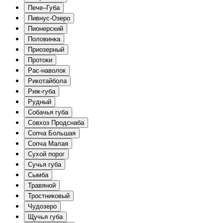
Пече–Губа
Пивнус-Озеро
Пионерский
Половинка
Приозерный
Протоки
Рас-наволок
Рикотайбола
Риж-губа
Рудный
Собачья губа
Совхоз Продснаба
Сопча Большая
Сопча Малая
Сухой порог
Сучья губа
Сымба
Травяной
Тростниковый
Чудозеро
Щучья губа