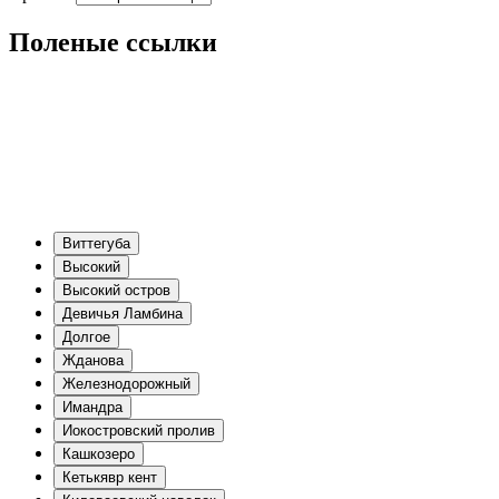
Поленые ссылки
Виттегуба
Высокий
Высокий остров
Девичья Ламбина
Долгое
Жданова
Железнодорожный
Имандра
Иокостровский пролив
Кашкозеро
Кетькявр кент