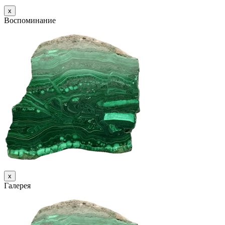
х
Воспоминание
х
Галерея