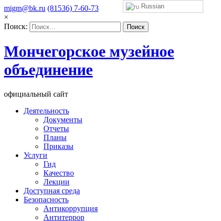
Russian
migm@bk.ru
(81536) 7-60-73
×
Поиск:
Мончегорское музейное
объединение
официальный сайт
Деятельность
Документы
Отчеты
Планы
Приказы
Услуги
Гид
Качество
Лекции
Доступная среда
Безопасность
Антикоррупция
Антитеррор