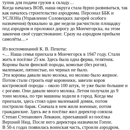
тупик для подачи грузов к складу…
Когда началась ВОВ, наша округа стала бурно развиваться, так
как началось строительство аэродрома. Персонал ББК и
УСЛОНа (Управление Соловецких лагерей особого
назначения) буквально за две недели расчистили площадку
под аэродром и проложил дорогу до Мончегорска, на этом
закончив своё существование. Сразу на аэродром прибыли
самолёты…»
Из воспоминаний К. В. Пехоты:
«… Наша семья приехала в Мончегорск в 1947 году. Стали
жить в посёлке 25 км. Здесь была одна ферма, телятник.
Коровы были финской породы, комолые (без рогов),
маленькие, пятнистые, но черных не было.
Эти коровы давали мало молока, но молоко было жирное.
Потом стали строить ещё коровники, завезли коров
костромской породы – около 100 штук, те уже были большие и
с рогами. Они давали много молока. Летом получали до 9
тонн молока, по три машины ходили в город. Когда мы
приехали, здесь стоял один маленький домик, потом
построили барак. Сначала в нем жили военные, потом
гражданские. Здесь же в посёлке жил директор совхоза
Степан Степанович Левакин, приехавший из посёлка
Верхний Нюд. После него директора назначили Гоппе.
В 50-х годах появилась воинская часть, строили аэродром,