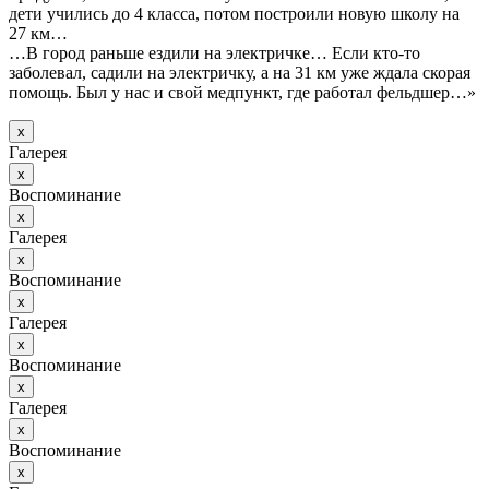
дети учились до 4 класса, потом построили новую школу на
27 км…
…В город раньше ездили на электричке… Если кто-то
заболевал, садили на электричку, а на 31 км уже ждала скорая
помощь. Был у нас и свой медпункт, где работал фельдшер…»
х
Галерея
х
Воспоминание
х
Галерея
х
Воспоминание
х
Галерея
х
Воспоминание
х
Галерея
х
Воспоминание
х