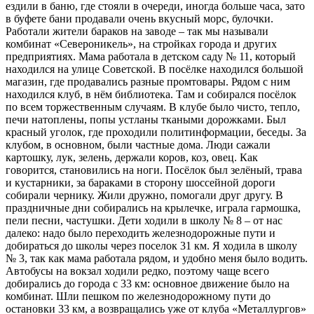
ездили в баню, где стояли в очереди, иногда больше часа, зато
в буфете бани продавали очень вкусный морс, булочки.
Работали жители бараков на заводе – так мы называли
комбинат «Североникель», на стройках города и других
предприятиях. Мама работала в детском саду № 11, который
находился на улице Советской. В посёлке находился большой
магазин, где продавались разные промтовары. Рядом с ним
находился клуб, в нём библиотека. Там и собирался посёлок
по всем торжественным случаям. В клубе было чисто, тепло,
печи натоплены, попы устланы ткаными дорожками. Был
красный уголок, где проходили политинформации, беседы. За
клубом, в основном, были частные дома. Люди сажали
картошку, лук, зелень, держали коров, коз, овец. Как
говорится, становились на ноги. Посёлок был зелёный, трава
и кустарники, за бараками в сторону шоссейной дороги
собирали чернику. Жили дружно, помогали друг другу. В
праздничные дни собирались на крылечке, играла гармошка,
пели песни, частушки. Дети ходили в школу № 8 – от нас
далеко: надо было переходить железнодорожные пути и
добираться до школы через поселок 31 км. Я ходила в школу
№ 3, так как мама работала рядом, и удобно меня было водить.
Автобусы на вокзал ходили редко, поэтому чаще всего
добирались до города с 33 км: основное движение было на
комбинат. Шли пешком по железнодорожному пути до
остановки 33 км, а возвращались уже от клуба «Металлургов»