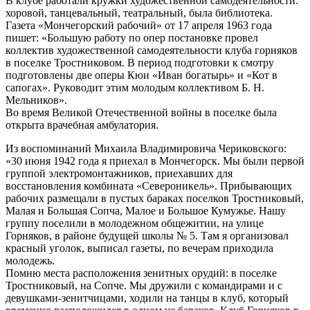
В клубе работали кружки художественной самодеятельности:
хоровой, танцевальный, театральный, была библиотека.
Газета «Мончегорский рабочий» от 17 апреля 1963 года
пишет: «Большую работу по опер постановке провел
коллектив художественной самодеятельности клуба горняков
в поселке Тростниковом. В период подготовки к смотру
подготовлены две оперы Кюи «Иван богатырь» и «Кот в
сапогах». Руководит этим молодым коллективом Б. Н.
Мельников».
Во время Великой Отечественной войны в поселке была
открыта врачебная амбулатория.
Из воспоминаний Михаила Владимировича Чериковского:
«30 июня 1942 года я приехал в Мончегорск. Мы были первой
группой электромонтажников, приехавших для
восстановления комбината «Североникель». Прибывающих
рабочих размещали в пустых бараках поселков Тростниковый,
Малая и Большая Сопча, Малое и Большое Кумужье. Нашу
группу поселили в молодежном общежитии, на улице
Горняков, в районе будущей школы № 5. Там я организовал
красный уголок, выписал газеты, по вечерам приходила
молодежь.
Помню места расположения зенитных орудий: в поселке
Тростниковый, на Сопче. Мы дружили с командирами и с
девушками-зенитчицами, ходили на танцы в клуб, который