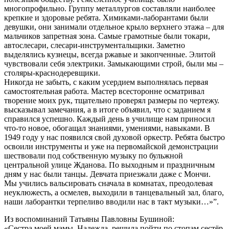
многопрофильно. Группу металлургов составляли наиболее
крепкие и здоровые ребята. Химиками-лаборантами были
девушки, они занимали отдельное крыло верхнего этажа – для
мальчиков запретная зона. Самые грамотные были токари,
автослесари, слесари-инструментальщики. Заметно
выделялись кузнецы, всегда ржавые и закопченные. Элитой
чувствовали себя электрики. Замыкающими строй, были мы –
столяры-краснодеревщики.
Никогда не забыть, с каким усердием выполнялась первая
самостоятельная работа. Мастер всесторонне осматривал
творение моих рук, тщательно проверял размеры по чертежу.
высказывал замечания, а в итоге объявил, что с заданием я
справился успешно. Каждый день в училище нам приносил
что-то новое, обогащал знаниями, умениями, навыками. В
1949 году у нас появился свой духовой оркестр. Ребята быстро
освоили инструменты и уже на первомайской демонстрации
шествовали под собственную музыку по бульжной
центральной улице Жданова. По выходным и праздничным
дням у нас были танцы. Девчата приезжали даже с Мончи.
Мы учились вальсировать сначала в комнатах, преодолевая
неуклюжесть, а осмелев, выходили в танцевальный зал, благо,
наши лаборантки терпеливо вводили нас в такт музыки…»”.
Из воспоминаний Татьяны Павловны Бушиной:
«Сестра моей мамы, Надежда, решила пойти по стопам сестёр