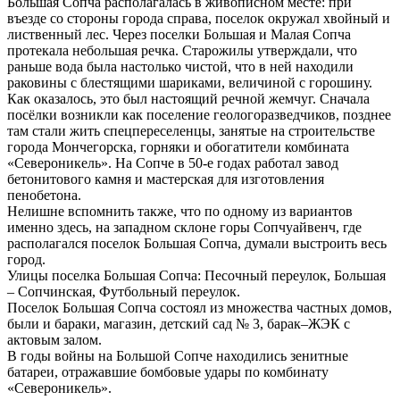
Большая Сопча располагалась в живописном месте: при
въезде со стороны города справа, поселок окружал хвойный и
лиственный лес. Через поселки Большая и Малая Сопча
протекала небольшая речка. Старожилы утверждали, что
раньше вода была настолько чистой, что в ней находили
раковины с блестящими шариками, величиной с горошину.
Как оказалось, это был настоящий речной жемчуг. Сначала
посёлки возникли как поселение геологоразведчиков, позднее
там стали жить спецпереселенцы, занятые на строительстве
города Мончегорска, горняки и обогатители комбината
«Североникель». На Сопче в 50-е годах работал завод
бетонитового камня и мастерская для изготовления
пенобетона.
Нелишне вспомнить также, что по одному из вариантов
именно здесь, на западном склоне горы Сопчуайвенч, где
располагался поселок Большая Сопча, думали выстроить весь
город.
Улицы поселка Большая Сопча: Песочный переулок, Большая
– Сопчинская, Футбольный переулок.
Поселок Большая Сопча состоял из множества частных домов,
были и бараки, магазин, детский сад № 3, барак–ЖЭК с
актовым залом.
В годы войны на Большой Сопче находились зенитные
батареи, отражавшие бомбовые удары по комбинату
«Североникель».