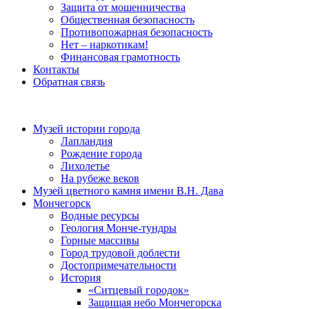
Защита от мошенничества
Общественная безопасность
Противопожарная безопасность
Нет – наркотикам!
Финансовая грамотность
Контакты
Обратная связь
Музей истории города
Лапландия
Рождение города
Лихолетье
На рубеже веков
Музей цветного камня имени В.Н. Дава
Мончегорск
Водные ресурсы
Геология Монче-тундры
Горные массивы
Город трудовой доблести
Достопримечательности
История
«Ситцевый городок»
Защищая небо Мончегорска