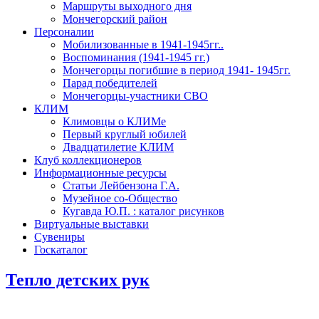
Маршруты выходного дня
Мончегорский район
Персоналии
Мобилизованные в 1941-1945гг..
Воспоминания (1941-1945 гг.)
Мончегорцы погибшие в период 1941- 1945гг.
Парад победителей
Мончегорцы-участники СВО
КЛИМ
Климовцы о КЛИМе
Первый круглый юбилей
Двадцатилетие КЛИМ
Клуб коллекционеров
Информационные ресурсы
Статьи Лейбензона Г.А.
Музейное со-Общество
Кугавда Ю.П. : каталог рисунков
Виртуальные выставки
Сувениры
Госкаталог
Тепло детских рук