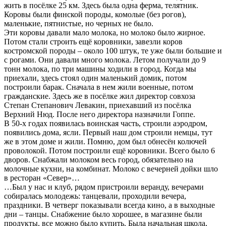
жить в посёлке 25 км. Здесь была одна ферма, телятник.
Коровы были финской породы, комолые (без рогов),
маленькие, пятнистые, но черных не было.
Эти коровы давали мало молока, но молоко было жирное.
Потом стали строить ещё коровники, завезли коров
костромской породы – около 100 штук, те уже были большие и
с рогами. Они давали много молока. Летом получали до 9
тонн молока, по три машины ходили в город. Когда мы
приехали, здесь стоял один маленький домик, потом
построили барак. Сначала в нем жили военные, потом
гражданские. Здесь же в посёлке жил директор совхоза
Степан Степанович Левакин, приехавший из посёлка
Верхний Нюд. После него директора назначили Гоппе.
В 50-х годах появилась воинская часть, строили аэродром,
появились дома, ясли. Первый наш дом строили немцы, тут
же в этом доме и жили. Помню, дом был обнесён колючей
проволокой. Потом построили ещё коровники. Всего было 6
дворов. Снабжали молоком весь город, обязательно на
молочные кухни, на комбинат. Молоко с вечерней дойки шло
в ресторан «Север»…
…Был у нас и клуб, рядом пристроили веранду, вечерами
собиралась молодежь: танцевали, проходили вечера,
праздники. В четверг показывали всегда кино, а в выходные
дни – танцы. Снабжение было хорошее, в магазине были
продукты, все можно было купить. Была начальная школа,