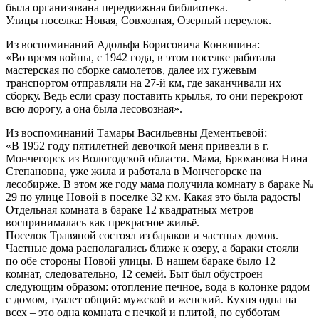
была организована передвижная библиотека.
Улицы поселка: Новая, Совхозная, Озерный переулок.
Из воспоминаний Адольфа Борисовича Конюшина:
«Во время войны, с 1942 года, в этом поселке работала
мастерская по сборке самолетов, далее их гужевым
транспортом отправляли на 27-й км, где заканчивали их
сборку. Ведь если сразу поставить крылья, то они перекроют
всю дорогу, а она была лесовозная».
Из воспоминаний Тамары Васильевны Дементьевой:
«В 1952 году пятилетней девочкой меня привезли в г.
Мончегорск из Вологодской области. Мама, Брюханова Нина
Степановна, уже жила и работала в Мончегорске на
лесобирже. В этом же году мама получила комнату в бараке №
29 по улице Новой в поселке 32 км. Какая это была радость!
Отдельная комната в бараке 12 квадратных метров
воспринималась как прекрасное жильё.
Поселок Травяной состоял из бараков и частных домов.
Частные дома располагались ближе к озеру, а бараки стояли
по обе стороны Новой улицы. В нашем бараке было 12
комнат, следовательно, 12 семей. Быт был обустроен
следующим образом: отопление печное, вода в колонке рядом
с домом, туалет общий: мужской и женский. Кухня одна на
всех – это одна комната с печкой и плитой, по субботам