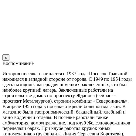
х
Воспоминание
История поселка начинается с 1937 года. Поселок Травяной
находился в западной стороне от города. С 1949 по 1954 годы
здесь находился лагерь для немецких заключенных, это был
наиболее крупный лагерь. Заключенные работали на
строительстве домов по проспекту Жданова (сейчас –
проспект Металлургов), строили комбинат «Североникель».
В апреле 1955 года в поселке открыли большой магазин. B
магазине были гастрономический, бакалейный, хлебный и
вино-водочный отделы. В поселке работали также
амбулатория, домоуправление, под клуб Железнодорожников
переделали барак. При клубе работал кружок юных
киномехаников (руководила Лидия Сергеевна Коротяева),