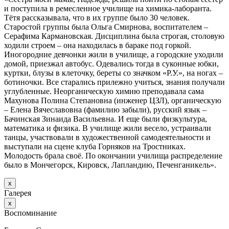
и поступила в ремесленное училище на химика-лаборанта.
Тётя рассказывала, что в их группе было 30 человек.
Старостой группы была Ольга Смирнова, воспитателем –
Серафима Кармановская. Дисциплина была строгая, столовую
ходили строем – она находилась в бараке под горкой.
Иногородние девчонки жили в училище, а городские уходили
домой, приезжал автобус. Одевались тогда в суконные юбки,
куртки, блузы в клеточку, береты со значком «Р.У.», на ногах –
ботиночки. Все старались прилежно учиться, знания получали
углубленные. Неорганическую химию преподавала сама
Махунова Полина Степановна (инженер ЦЗЛ), органическую
– Елена Вячеславовна (фамилию забыли), русский язык –
Бачинская Зинаида Васильевна. И еще были физкультура,
математика и физика. В училище жили весело, устраивали
танцы, участвовали в художественной самодеятельности и
выступали на сцене клуба Горняков на Тростниках.
Молодость брала своё. По окончании училища распределение
было в Мончегорск, Кировск, Лапландию, Печенганикель».
х
Галерея
х
Воспоминание