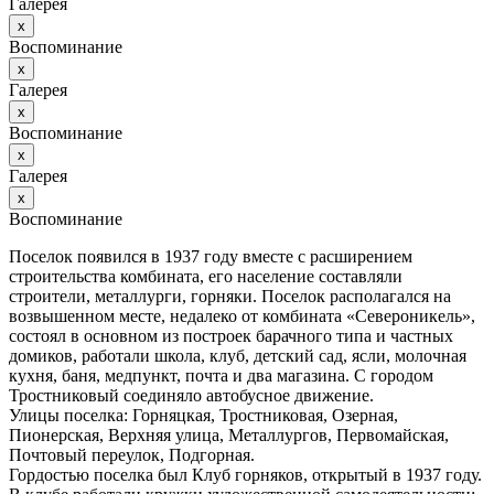
Галерея
х
Воспоминание
х
Галерея
х
Воспоминание
х
Галерея
х
Воспоминание
Поселок появился в 1937 году вместе с расширением
строительства комбината, его население составляли
строители, металлурги, горняки. Поселок располагался на
возвышенном месте, недалеко от комбината «Североникель»,
состоял в основном из построек барачного типа и частных
домиков, работали школа, клуб, детский сад, ясли, молочная
кухня, баня, медпункт, почта и два магазина. С городом
Тростниковый соединяло автобусное движение.
Улицы поселка: Горняцкая, Тростниковая, Озерная,
Пионерская, Верхняя улица, Металлургов, Первомайская,
Почтовый переулок, Подгорная.
Гордостью поселка был Клуб горняков, открытый в 1937 году.