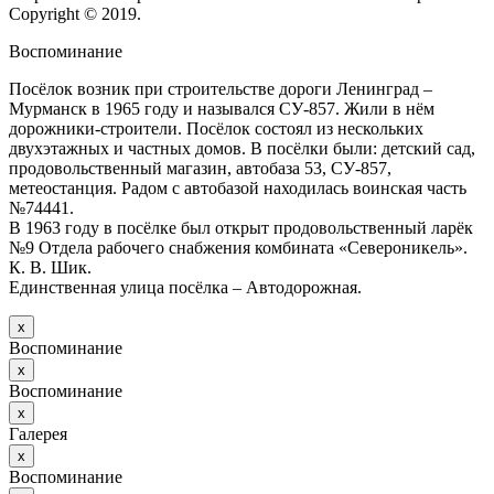
Copyright © 2019.
Воспоминание
Посёлок возник при строительстве дороги Ленинград –
Мурманск в 1965 году и назывался СУ-857. Жили в нём
дорожники-строители. Посёлок состоял из нескольких
двухэтажных и частных домов. В посёлки были: детский сад,
продовольственный магазин, автобаза 53, СУ-857,
метеостанция. Радом с автобазой находилась воинская часть
№74441.
В 1963 году в посёлке был открыт продовольственный ларёк
№9 Отдела рабочего снабжения комбината «Североникель».
К. В. Шик.
Единственная улица посёлка – Автодорожная.
х
Воспоминание
х
Воспоминание
х
Галерея
х
Воспоминание