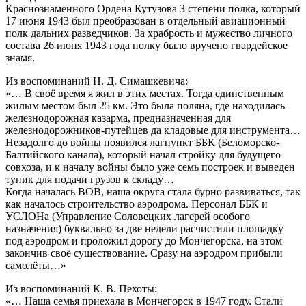
Краснознаменного Ордена Кутузова 3 степени полка, который
17 июня 1943 был преобразован в отдельный авиационный
полк дальних разведчиков. За храбрость и мужество личного
состава 26 июня 1943 года полку было вручено гвардейское
знамя.
Из воспоминаний Н. Д. Симашкевича:
«… В своё время я жил в этих местах. Тогда единственным
жилым местом был 25 км. Это была поляна, где находилась
железнодорожная казарма, предназначенная для
железнодорожников-путейцев да кладовые для инструмента…
Незадолго до войны появился лагпункт ББК (Беломорско-
Балтийского канала), который начал стройку для будущего
совхоза, и к началу войны было уже семь построек и выведен
тупик для подачи грузов к складу…
Когда началась ВОВ, наша округа стала бурно развиваться, так
как началось строительство аэродрома. Персонал ББК и
УСЛОНа (Управление Соловецких лагерей особого
назначения) буквально за две недели расчистили площадку
под аэродром и проложил дорогу до Мончегорска, на этом
закончив своё существование. Сразу на аэродром прибыли
самолёты…»
Из воспоминаний К. В. Пехоты:
«… Наша семья приехала в Мончегорск в 1947 году. Стали