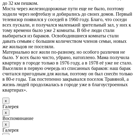
до 32 км пешком.
Моста через железнодорожные пути еще не было, поэтому
ходили через нефтебазу и добирались до своих домов. Первый
телевизор появился у соседей в 1960 году. Благо, что соседи
всех пускали, и получался маленький зрительный зал, у них к
тому времени было уже 2 комнаты. В 60-е люди стали
выбираться из бараков. Освободившиеся комнаты стали
давать семьям с большим количеством членов семьи, новых
же жильцов не поселяли.
Материально все жили по-разному, но особого различия не
было. У всех было чисто, убрано, натоплено. Мама получила
квартиру в городе только в 1976 году, а в 1978 её уже не стало.
Выселяли в первую очередь из списанных бараков: наш барак
считался пригодным для жилья, поэтому он был снесён только
в 80-е годы. Так постепенно закрывался поселок Травяной, а
жизнь людей продолжалась в городе уже в благоустроенных
квартирах».
х
Галерея
х
Воспоминание
х
Галерея