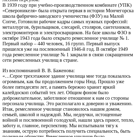
В 1939 году при учебно-производственном комбинате (УПК)
«Североникеля» была открыта первая в истории Мончегорска
школа фабрично-заводского ученичества (ФЗУ) на Малой
Сопче, Готовили рабочие кадры самых нужных профессий:
металлургов, бурильщиков, слесарей, столяров, сантехников,
электромонтеров и электросварщиков. На базе школы ФЗО в
октябре 1943 года было открыто ремесленное училище № 1.
Первый набор – 440 человек, 16 групп. Первый выпуск
пришелся уже на послевоенный 1946-й год. В октябре 1949
года ремесленное училище № 1 закрыли в связи сокращением
сети ремесленных училищ в стране.
Из воспоминаний В. В. Баженова:
«…Серое трехэтажное здание училища мне тогда показалось
огромным, как бы продолжением горы Нюд. Прошло уже
более пятидесяти лет, а память бережно хранит яркий
калейдоскоп событий тех лет. Общим фоном было
доброжелательное, заботливое отношение к нам со стороны
персонала училища. Это располагало к доверию и уважению.
Итак, ремесленное училище становилось нашим домом,
семьей, школой и надеждой. Мы, недоучки, истощенные
войной и послевоенной голодухой, нашли здесь приют, тепло,
заботу и, главное, перспективу. Мы испытывали тягу к
знаниям, острую потребность получить специальность, быть
полезным обществу. Ремесленное училище было