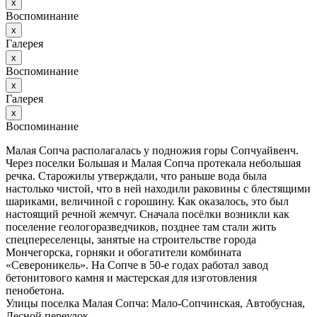
х
Воспоминание
х
Галерея
х
Воспоминание
х
Галерея
х
Воспоминание
Малая Сопча располагалась у подножия горы Сопчуайвенч.
Через поселки Большая и Малая Сопча протекала небольшая
речка. Старожилы утверждали, что раньше вода была
настолько чистой, что в ней находили раковины с блестящими
шариками, величиной с горошину. Как оказалось, это был
настоящий речной жемчуг. Сначала посёлки возникли как
поселение геологоразведчиков, позднее там стали жить
спецпереселенцы, занятые на строительстве города
Мончегорска, горняки и обогатители комбината
«Североникель». На Сопче в 50-е годах работал завод
бетонитового камня и мастерская для изготовления
пенобетона.
Улицы поселка Малая Сопча: Мало-Сопчинская, Автобусная,
Лесной переулок.