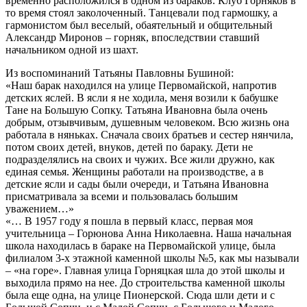
временно расположился в одном из бараков. Клуб Горняков в
то время стоял заколоченный. Танцевали под гармошку, а
гармонистом был веселый, обаятельный и общительный
Александр Миронов – горняк, впоследствии ставший
начальником одной из шахт.
Из воспоминаний Татьяны Павловны Бушиной:
«Наш барак находился на улице Первомайской, напротив
детских яслей. В ясли я не ходила, меня возили к бабушке
Тане на Большую Сопку. Татьяна Ивановна была очень
добрым, отзывчивым, душевным человеком. Всю жизнь она
работала в няньках. Сначала своих братьев и сестер нянчила,
потом своих детей, внуков, детей по бараку. Дети не
подразделялись на своих и чужих. Все жили дружно, как
единая семья. Женщины работали на производстве, а в
детские ясли и сады были очереди, и Татьяна Ивановна
присматривала за всеми и пользовалась большим
уважением…»
«… В 1957 году я пошла в первый класс, первая моя
учительница – Горюнова Анна Николаевна. Наша начальная
школа находилась в бараке на Первомайской улице, была
филиалом 3-х этажной каменной школы №5, как мы называли
– «на горе». Главная улица Горняцкая шла до этой школы и
выходила прямо на нее. До строительства каменной школы
была еще одна, на улице Пионерской. Сюда шли дети и с