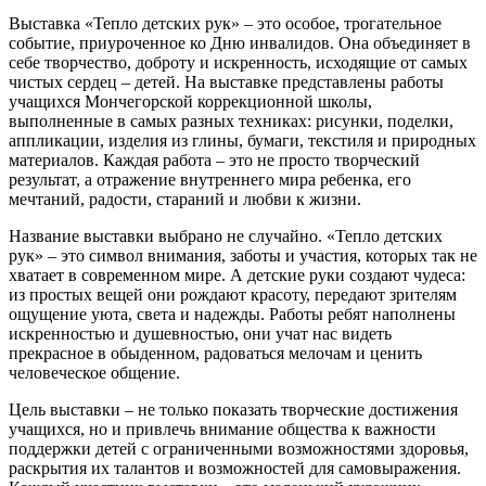
Выставка «Тепло детских рук» – это особое, трогательное
событие, приуроченное ко Дню инвалидов. Она объединяет в
себе творчество, доброту и искренность, исходящие от самых
чистых сердец – детей. На выставке представлены работы
учащихся Мончегорской коррекционной школы,
выполненные в самых разных техниках: рисунки, поделки,
аппликации, изделия из глины, бумаги, текстиля и природных
материалов. Каждая работа – это не просто творческий
результат, а отражение внутреннего мира ребенка, его
мечтаний, радости, стараний и любви к жизни.
Название выставки выбрано не случайно. «Тепло детских
рук» – это символ внимания, заботы и участия, которых так не
хватает в современном мире. А детские руки создают чудеса:
из простых вещей они рождают красоту, передают зрителям
ощущение уюта, света и надежды. Работы ребят наполнены
искренностью и душевностью, они учат нас видеть
прекрасное в обыденном, радоваться мелочам и ценить
человеческое общение.
Цель выставки – не только показать творческие достижения
учащихся, но и привлечь внимание общества к важности
поддержки детей с ограниченными возможностями здоровья,
раскрытия их талантов и возможностей для самовыражения.