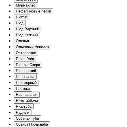
Мурманлес
Нефелиновые пески
Ниттис
Нюд
Нюд Верхний
Нюд Нижний
Оленья
Ольховый Наволок
Островское
Пече–Губа
Пивнус-Озеро
Пионерский
Половинка
Приозерный
Протоки
Рас-наволок
Рикотайбола
Риж-губа
Рудный
Собачья губа
Совхоз Продснаба