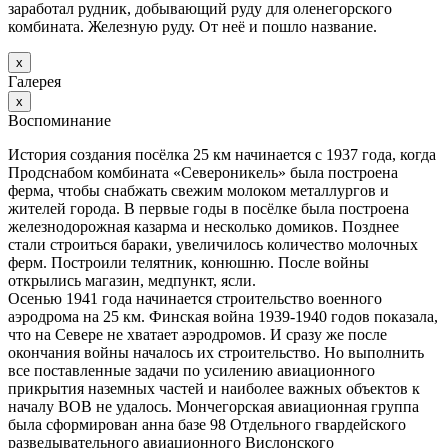
заработал рудник, добывающий руду для оленегорского
комбината. Железную руду. От неё и пошло название.
х
Галерея
х
Воспоминание
История создания посёлка 25 км начинается с 1937 года, когда
Продснабом комбината «Североникель» была построена
ферма, чтобы снабжать свежим молоком металлургов и
жителей города. В первые годы в посёлке была построена
железнодорожная казарма и несколько домиков. Позднее
стали строиться бараки, увеличилось количество молочных
ферм. Построили телятник, конюшню. После войны
открылись магазин, медпункт, ясли.
Осенью 1941 года начинается строительство военного
аэродрома на 25 км. Финская война 1939-1940 годов показала,
что на Севере не хватает аэродромов. И сразу же после
окончания войны началось их строительство. Но выполнить
все поставленные задачи по усилению авиационного
прикрытия наземных частей и наиболее важных объектов к
началу ВОВ не удалось. Мончегорская авиационная группа
была сформирован анна базе 98 Отдельного гвардейского
разведывательного авиационного Вислонского