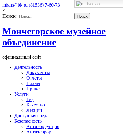
Russian
migm@bk.ru
(81536) 7-60-73
×
Поиск:
Мончегорское музейное
объединение
официальный сайт
Деятельность
Документы
Отчеты
Планы
Приказы
Услуги
Гид
Качество
Лекции
Доступная среда
Безопасность
Антикоррупция
Антитеррор