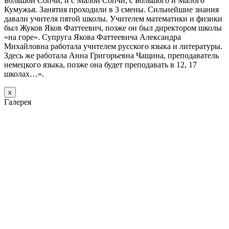
Большой Сопчи, и с Малой Сопчи, с Большого и Малого
Кумужья. Занятия проходили в 3 смены. Сильнейшие знания
давали учителя пятой школы. Учителем математики и физики
был Жуков Яков Фаттеевич, позже он был директором школы
«на горе». Супруга Якова Фаттеевича Александра
Михайловна работала учителем русского языка и литературы.
Здесь же работала Анна Григорьевна Чащина, преподаватель
немецкого языка, позже она будет преподавать в 12, 17
школах…».
х
Галерея