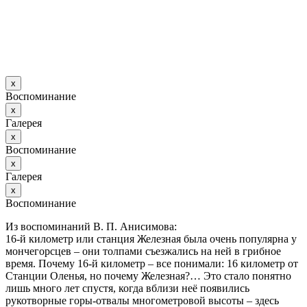
х
Воспоминание
х
Галерея
х
Воспоминание
х
Галерея
х
Воспоминание
Из воспоминаний В. П. Анисимова:
16-й километр или станция Железная была очень популярна у
мончегорсцев – они толпами съезжались на ней в грибное
время. Почему 16-й километр – все понимали: 16 километр от
Станции Оленья, но почему Железная?… Это стало понятно
лишь много лет спустя, когда вблизи неё появились
рукотворные горы-отвалы многометровой высоты – здесь