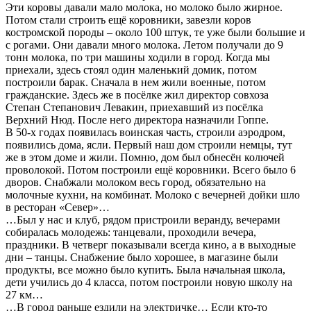
Эти коровы давали мало молока, но молоко было жирное.
Потом стали строить ещё коровники, завезли коров
костромской породы – около 100 штук, те уже были большие и
с рогами. Они давали много молока. Летом получали до 9
тонн молока, по три машины ходили в город. Когда мы
приехали, здесь стоял один маленький домик, потом
построили барак. Сначала в нем жили военные, потом
гражданские. Здесь же в посёлке жил директор совхоза
Степан Степанович Левакин, приехавший из посёлка
Верхний Нюд. После него директора назначили Гоппе.
В 50-х годах появилась воинская часть, строили аэродром,
появились дома, ясли. Первый наш дом строили немцы, тут
же в этом доме и жили. Помню, дом был обнесён колючей
проволокой. Потом построили ещё коровники. Всего было 6
дворов. Снабжали молоком весь город, обязательно на
молочные кухни, на комбинат. Молоко с вечерней дойки шло
в ресторан «Север»…
…Был у нас и клуб, рядом пристроили веранду, вечерами
собиралась молодежь: танцевали, проходили вечера,
праздники. В четверг показывали всегда кино, а в выходные
дни – танцы. Снабжение было хорошее, в магазине были
продукты, все можно было купить. Была начальная школа,
дети учились до 4 класса, потом построили новую школу на
27 км…
…В город раньше ездили на электричке… Если кто-то