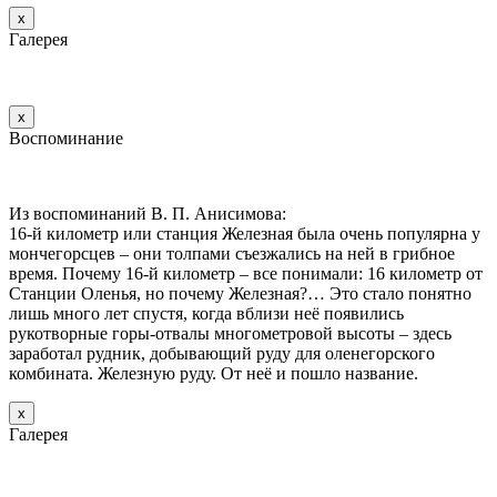
х
Галерея
х
Воспоминание
Из воспоминаний В. П. Анисимова:
16-й километр или станция Железная была очень популярна у
мончегорсцев – они толпами съезжались на ней в грибное
время. Почему 16-й километр – все понимали: 16 километр от
Станции Оленья, но почему Железная?… Это стало понятно
лишь много лет спустя, когда вблизи неё появились
рукотворные горы-отвалы многометровой высоты – здесь
заработал рудник, добывающий руду для оленегорского
комбината. Железную руду. От неё и пошло название.
х
Галерея