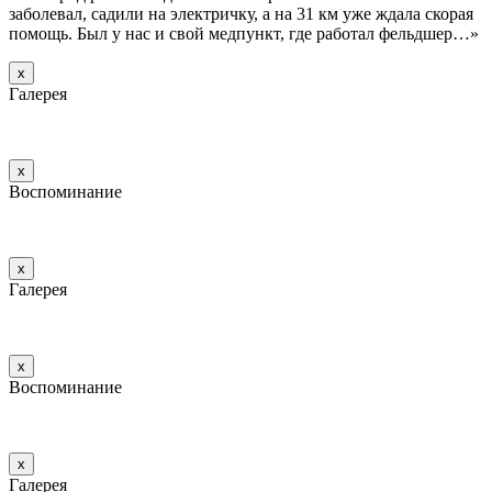
заболевал, садили на электричку, а на 31 км уже ждала скорая
помощь. Был у нас и свой медпункт, где работал фельдшер…»
х
Галерея
х
Воспоминание
х
Галерея
х
Воспоминание
х
Галерея