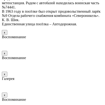
метеостанция. Радом с автобазой находилась воинская часть
№74441.
В 1963 году в посёлке был открыт продовольственный ларёк
№9 Отдела рабочего снабжения комбината «Североникель».
К. В. Шик.
Единственная улица посёлка – Автодорожная.
х
Воспоминание
х
Воспоминание
х
Галерея
х
Воспоминание