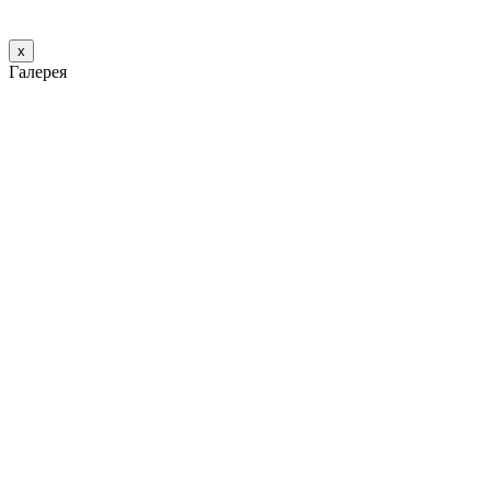
х
Галерея