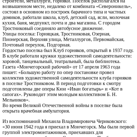
строители, металлурги, горняки. Поселок располагался на
возвышенном месте, недалеко от комбината «Североникель»,
состоял в основном из построек барачного типа и частных
домиков, работали школа, клуб, детский сад, ясли, молочная
кухня, баня, медпункт, почта и два магазина. С городом
Тростниковый соединяло автобусное движение.
Улицы поселка: Горняцкая, Тростниковая, Озерная,
Пионерская, Верхняя улица, Металлургов, Первомайская,
Почтовый переулок, Подгорная.
Гордостью поселка был Клуб горняков, открытый в 1937 году.
В клубе работали кружки художественной самодеятельности:
хоровой, танцевальный, театральный, была библиотека.
Газета «Мончегорский рабочий» от 17 апреля 1963 года
пишет: «Большую работу по опер постановке провел
коллектив художественной самодеятельности клуба горняков
в поселке Тростниковом. В период подготовки к смотру
подготовлены две оперы Кюи «Иван богатырь» и «Кот в
сапогах». Руководит этим молодым коллективом Б. Н.
Мельников».
Во время Великой Отечественной войны в поселке была
открыта врачебная амбулатория.
Из воспоминаний Михаила Владимировича Чериковского:
«30 июня 1942 года я приехал в Мончегорск. Мы были первой
группой электромонтажников, приехавших для