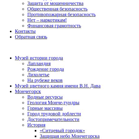
Защита от мошенничества
Общественная безопасность
Противопожарная безопасность
Нет – наркотикам!
Финансовая грамотность
Контакты
Обратная связь
Музей истории города
Лапландия
Рождение города
Лихолетье
На рубеже веков
Музей цветного камня имени В.Н. Дава
Мончегорск
Водные ресурсы
Геология Монче-тундры
Горные массивы
Город трудовой доблести
Достопримечательности
История
«Ситцевый городок»
Защищая небо Мончегорска