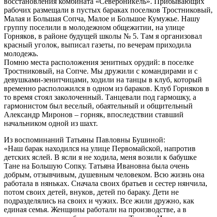
восстановления комбината «Североникель». Прибывающих
рабочих размещали в пустых бараках поселков Тростниковый,
Малая и Большая Сопча, Малое и Большое Кумужье. Нашу
группу поселили в молодежном общежитии, на улице
Горняков, в районе будущей школы № 5. Там я организовал
красный уголок, выписал газеты, по вечерам приходила
молодежь.
Помню места расположения зенитных орудий: в поселке
Тростниковый, на Сопче. Мы дружили с командирами и с
девушками-зенитчицами, ходили на танцы в клуб, который
временно расположился в одном из бараков. Клуб Горняков в
то время стоял заколоченный. Танцевали под гармошку, а
гармонистом был веселый, обаятельный и общительный
Александр Миронов – горняк, впоследствии ставший
начальником одной из шахт.
Из воспоминаний Татьяны Павловны Бушиной:
«Наш барак находился на улице Первомайской, напротив
детских яслей. В ясли я не ходила, меня возили к бабушке
Тане на Большую Сопку. Татьяна Ивановна была очень
добрым, отзывчивым, душевным человеком. Всю жизнь она
работала в няньках. Сначала своих братьев и сестер нянчила,
потом своих детей, внуков, детей по бараку. Дети не
подразделялись на своих и чужих. Все жили дружно, как
единая семья. Женщины работали на производстве, а в