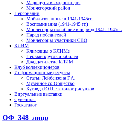
Маршруты выходного дня
Мончегорский район
Персоналии
Мобилизованные в 1941-1945гг..
Воспоминания (1941-1945 гг.)
Мончегорцы погибшие в период 1941- 1945гг.
Парад победителей
Мончегорцы-участники СВО
КЛИМ
Климовцы о КЛИМе
Первый круглый юбилей
Двадцатилетие КЛИМ
Клуб коллекционеров
Информационные ресурсы
Статьи Лейбензона Г.А.
Музейное со-Общество
Кугавда Ю.П. : каталог рисунков
Виртуальные выставки
Сувениры
Госкаталог
ОФ_348_лицо