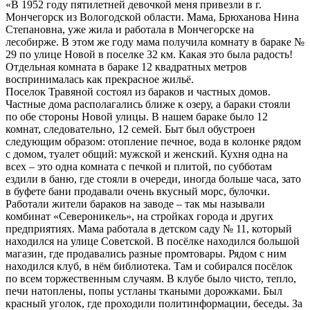
«В 1952 году пятилетней девочкой меня привезли в г.
Мончегорск из Вологодской области. Мама, Брюханова Нина
Степановна, уже жила и работала в Мончегорске на
лесобирже. В этом же году мама получила комнату в бараке №
29 по улице Новой в поселке 32 км. Какая это была радость!
Отдельная комната в бараке 12 квадратных метров
воспринималась как прекрасное жильё.
Поселок Травяной состоял из бараков и частных домов.
Частные дома располагались ближе к озеру, а бараки стояли
по обе стороны Новой улицы. В нашем бараке было 12
комнат, следовательно, 12 семей. Быт был обустроен
следующим образом: отопление печное, вода в колонке рядом
с домом, туалет общий: мужской и женский. Кухня одна на
всех – это одна комната с печкой и плитой, по субботам
ездили в баню, где стояли в очереди, иногда больше часа, зато
в буфете бани продавали очень вкусный морс, булочки.
Работали жители бараков на заводе – так мы называли
комбинат «Североникель», на стройках города и других
предприятиях. Мама работала в детском саду № 11, который
находился на улице Советской. В посёлке находился большой
магазин, где продавались разные промтовары. Рядом с ним
находился клуб, в нём библиотека. Там и собирался посёлок
по всем торжественным случаям. В клубе было чисто, тепло,
печи натоплены, попы устланы ткаными дорожками. Был
красный уголок, где проходили политинформации, беседы. За