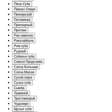
Пече–Губа
Пивнус-Озеро
Пионерский
Половинка
Приозерный
Протоки
Рас-наволок
Рикотайбола
Риж-губа
Рудный
Собачья губа
Совхоз Продснаба
Сопча Большая
Сопча Малая
Сухой порог
Сучья губа
Сымба
Травяной
Тростниковый
Чудозеро
Щучья губа