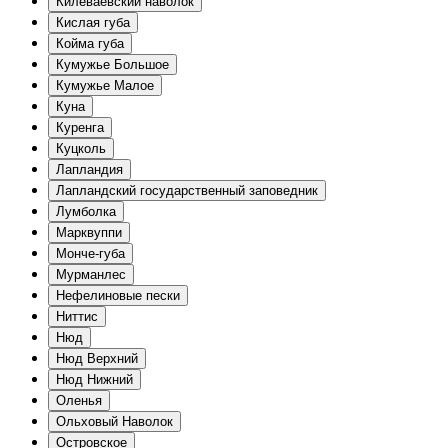
Килеваевский наволок
Кислая губа
Койма губа
Кумужье Большое
Кумужье Малое
Куна
Куренга
Куцколь
Лапландия
Лапландский государственный заповедник
Лумболка
Марквуппи
Монче-губа
Мурманлес
Нефелиновые пески
Ниттис
Нюд
Нюд Верхний
Нюд Нижний
Оленья
Ольховый Наволок
Островское