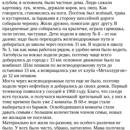
клубом, в основном, были частные дома. Люди сажали
картошку, лук, зелень, держали коров, коз, овец. Как
говорится, становились на ноги. Посёлок был зелёный, трава
и кустарники, за бараками в сторону шоссейной дороги
собирали чернику. Жили дружно, помогали друг другу. В
праздничные дни собирались на крылечке, играла гармошка,
пели песни, частушки. Дети ходили в школу № 8 – от нас
далеко: надо было переходить железнодорожные пути и
добираться до школы через поселок 31 км. Я ходила в школу
№ 3, так как мама работала рядом, и удобно меня было водить.
Автобусы на вокзал ходили редко, поэтому чаще всего
добирались до города с 33 км: основное движение было на
комбинат. Шли пешком по железнодорожному пути до
остановки 33 км, а возвращались уже от клуба «Металлургов»
до 32 км пешком.
Моста через железнодорожные пути еще не было, поэтому
ходили через нефтебазу и добирались до своих домов. Первый
телевизор появился у соседей в 1960 году. Благо, что соседи
всех пускали, и получался маленький зрительный зал, у них к
тому времени было уже 2 комнаты. В 60-е люди стали
выбираться из бараков. Освободившиеся комнаты стали
давать семьям с большим количеством членов семьи, новых
же жильцов не поселяли.
Материально все жили по-разному, но особого различия не
было. У всех было чисто, убрано, натоплено. Мама получила