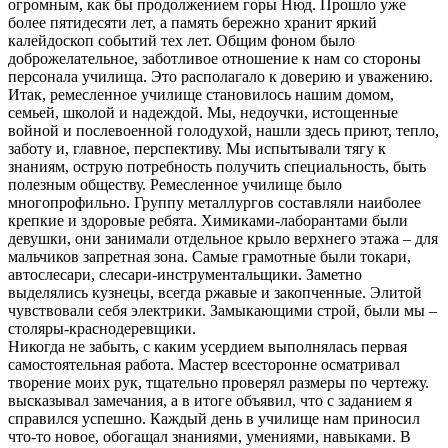
огромным, как бы продолжением горы Нюд. Прошло уже
более пятидесяти лет, а память бережно хранит яркий
калейдоскоп событий тех лет. Общим фоном было
доброжелательное, заботливое отношение к нам со стороны
персонала училища. Это располагало к доверию и уважению.
Итак, ремесленное училище становилось нашим домом,
семьей, школой и надеждой. Мы, недоучки, истощенные
войной и послевоенной голодухой, нашли здесь приют, тепло,
заботу и, главное, перспективу. Мы испытывали тягу к
знаниям, острую потребность получить специальность, быть
полезным обществу. Ремесленное училище было
многопрофильно. Группу металлургов составляли наиболее
крепкие и здоровые ребята. Химиками-лаборантами были
девушки, они занимали отдельное крыло верхнего этажа – для
мальчиков запретная зона. Самые грамотные были токари,
автослесари, слесари-инструментальщики. Заметно
выделялись кузнецы, всегда ржавые и закопченные. Элитой
чувствовали себя электрики. Замыкающими строй, были мы –
столяры-краснодеревщики.
Никогда не забыть, с каким усердием выполнялась первая
самостоятельная работа. Мастер всесторонне осматривал
творение моих рук, тщательно проверял размеры по чертежу.
высказывал замечания, а в итоге объявил, что с заданием я
справился успешно. Каждый день в училище нам приносил
что-то новое, обогащал знаниями, умениями, навыками. В