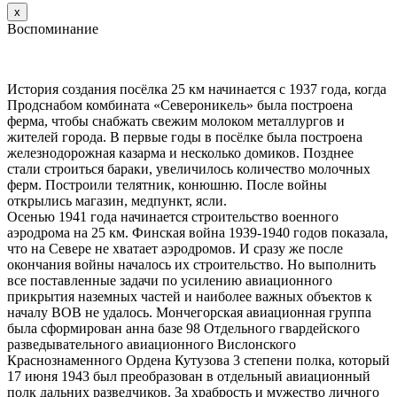
х
Воспоминание
История создания посёлка 25 км начинается с 1937 года, когда
Продснабом комбината «Североникель» была построена
ферма, чтобы снабжать свежим молоком металлургов и
жителей города. В первые годы в посёлке была построена
железнодорожная казарма и несколько домиков. Позднее
стали строиться бараки, увеличилось количество молочных
ферм. Построили телятник, конюшню. После войны
открылись магазин, медпункт, ясли.
Осенью 1941 года начинается строительство военного
аэродрома на 25 км. Финская война 1939-1940 годов показала,
что на Севере не хватает аэродромов. И сразу же после
окончания войны началось их строительство. Но выполнить
все поставленные задачи по усилению авиационного
прикрытия наземных частей и наиболее важных объектов к
началу ВОВ не удалось. Мончегорская авиационная группа
была сформирован анна базе 98 Отдельного гвардейского
разведывательного авиационного Вислонского
Краснознаменного Ордена Кутузова 3 степени полка, который
17 июня 1943 был преобразован в отдельный авиационный
полк дальних разведчиков. За храбрость и мужество личного