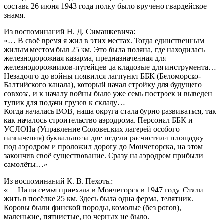
состава 26 июня 1943 года полку было вручено гвардейское
знамя.
Из воспоминаний Н. Д. Симашкевича:
«… В своё время я жил в этих местах. Тогда единственным
жилым местом был 25 км. Это была поляна, где находилась
железнодорожная казарма, предназначенная для
железнодорожников-путейцев да кладовые для инструмента…
Незадолго до войны появился лагпункт ББК (Беломорско-
Балтийского канала), который начал стройку для будущего
совхоза, и к началу войны было уже семь построек и выведен
тупик для подачи грузов к складу…
Когда началась ВОВ, наша округа стала бурно развиваться, так
как началось строительство аэродрома. Персонал ББК и
УСЛОНа (Управление Соловецких лагерей особого
назначения) буквально за две недели расчистили площадку
под аэродром и проложил дорогу до Мончегорска, на этом
закончив своё существование. Сразу на аэродром прибыли
самолёты…»
Из воспоминаний К. В. Пехоты:
«… Наша семья приехала в Мончегорск в 1947 году. Стали
жить в посёлке 25 км. Здесь была одна ферма, телятник.
Коровы были финской породы, комолые (без рогов),
маленькие, пятнистые, но черных не было.