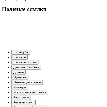
Поленые ссылки
Виттегуба
Высокий
Высокий остров
Девичья Ламбина
Долгое
Жданова
Железнодорожный
Имандра
Иокостровский пролив
Кашкозеро
Кетькявр кент