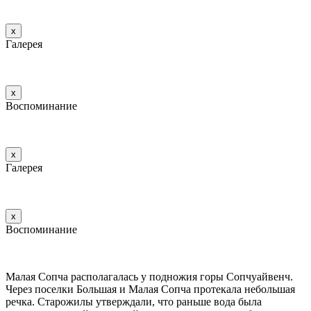
х
Галерея
х
Воспоминание
х
Галерея
х
Воспоминание
Малая Сопча располагалась у подножия горы Сопчуайвенч.
Через поселки Большая и Малая Сопча протекала небольшая
речка. Старожилы утверждали, что раньше вода была