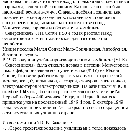
настолько чистой, что в ней находили раковины с блестящими
шариками, величиной с горошину. Как оказалось, это был
настоящий речной жемчуг. Сначала посёлки возникли как
поселение геологоразведчиков, позднее там стали жить
спецпереселенцы, занятые на строительстве города
Мончегорска, горняки и обогатители комбината
«Североникель». На Сопче в 50-е годах работал завод
бетонитового камня и мастерская для изготовления
пенобетона.
Улицы поселка Малая Сопча: Мало-Сопчинская, Автобусная,
Лесной переулок.
В 1939 году при учебно-производственном комбинате (УПК)
«Североникеля» была открыта первая в истории Мончегорска
школа фабрично-заводского ученичества (ФЗУ) на Малой
Сопче, Готовили рабочие кадры самых нужных профессий:
металлургов, бурильщиков, слесарей, столяров, сантехников,
электромонтеров и электросварщиков. На базе школы ФЗО в
октябре 1943 года было открыто ремесленное училище № 1.
Первый набор – 440 человек, 16 групп. Первый выпуск
пришелся уже на послевоенный 1946-й год. В октябре 1949
года ремесленное училище № 1 закрыли в связи сокращением
сети ремесленных училищ в стране.
Из воспоминаний В. В. Баженова:
«…Серое трехэтажное здание училища мне тогда показалось