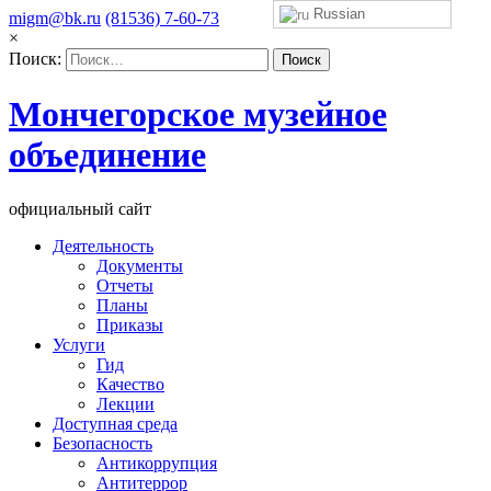
Russian
migm@bk.ru
(81536) 7-60-73
×
Поиск:
Мончегорское музейное
объединение
официальный сайт
Деятельность
Документы
Отчеты
Планы
Приказы
Услуги
Гид
Качество
Лекции
Доступная среда
Безопасность
Антикоррупция
Антитеррор