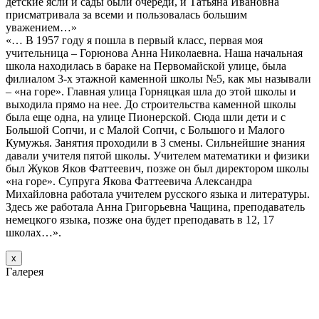
детские ясли и сады были очереди, и Татьяна Ивановна
присматривала за всеми и пользовалась большим
уважением…»
«… В 1957 году я пошла в первый класс, первая моя
учительница – Горюнова Анна Николаевна. Наша начальная
школа находилась в бараке на Первомайской улице, была
филиалом 3-х этажной каменной школы №5, как мы называли
– «на горе». Главная улица Горняцкая шла до этой школы и
выходила прямо на нее. До строительства каменной школы
была еще одна, на улице Пионерской. Сюда шли дети и с
Большой Сопчи, и с Малой Сопчи, с Большого и Малого
Кумужья. Занятия проходили в 3 смены. Сильнейшие знания
давали учителя пятой школы. Учителем математики и физики
был Жуков Яков Фаттеевич, позже он был директором школы
«на горе». Супруга Якова Фаттеевича Александра
Михайловна работала учителем русского языка и литературы.
Здесь же работала Анна Григорьевна Чащина, преподаватель
немецкого языка, позже она будет преподавать в 12, 17
школах…».
х
Галерея