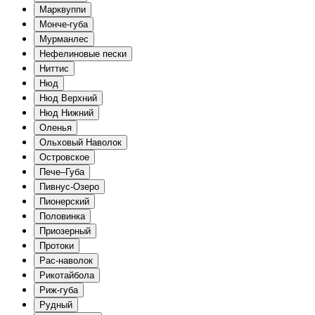
Марквуппи
Монче-губа
Мурманлес
Нефелиновые пески
Ниттис
Нюд
Нюд Верхний
Нюд Нижний
Оленья
Ольховый Наволок
Островское
Пече–Губа
Пивнус-Озеро
Пионерский
Половинка
Приозерный
Протоки
Рас-наволок
Рикотайбола
Риж-губа
Рудный