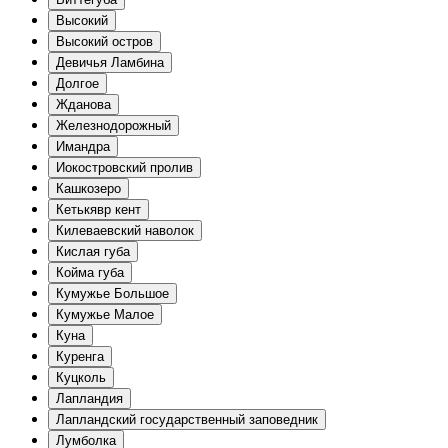
Высокий
Высокий остров
Девичья Ламбина
Долгое
Жданова
Железнодорожный
Имандра
Иокостровский пролив
Кашкозеро
Кетькявр кент
Килеваевский наволок
Кислая губа
Койма губа
Кумужье Большое
Кумужье Малое
Куна
Куренга
Куцколь
Лапландия
Лапландский государственный заповедник
Лумболка