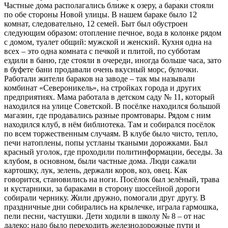
Частные дома располагались ближе к озеру, а бараки стояли
по обе стороны Новой улицы. В нашем бараке было 12
комнат, следовательно, 12 семей. Быт был обустроен
следующим образом: отопление печное, вода в колонке рядом
с домом, туалет общий: мужской и женский. Кухня одна на
всех – это одна комната с печкой и плитой, по субботам
ездили в баню, где стояли в очереди, иногда больше часа, зато
в буфете бани продавали очень вкусный морс, булочки.
Работали жители бараков на заводе – так мы называли
комбинат «Североникель», на стройках города и других
предприятиях. Мама работала в детском саду № 11, который
находился на улице Советской. В посёлке находился большой
магазин, где продавались разные промтовары. Рядом с ним
находился клуб, в нём библиотека. Там и собирался посёлок
по всем торжественным случаям. В клубе было чисто, тепло,
печи натоплены, попы устланы ткаными дорожками. Был
красный уголок, где проходили политинформации, беседы. За
клубом, в основном, были частные дома. Люди сажали
картошку, лук, зелень, держали коров, коз, овец. Как
говорится, становились на ноги. Посёлок был зелёный, трава
и кустарники, за бараками в сторону шоссейной дороги
собирали чернику. Жили дружно, помогали друг другу. В
праздничные дни собирались на крылечке, играла гармошка,
пели песни, частушки. Дети ходили в школу № 8 – от нас
далеко: надо было переходить железнодорожные пути и