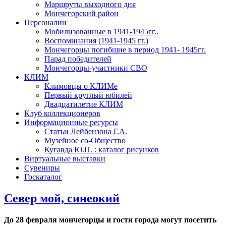
Маршруты выходного дня
Мончегорский район
Персоналии
Мобилизованные в 1941-1945гг..
Воспоминания (1941-1945 гг.)
Мончегорцы погибшие в период 1941- 1945гг.
Парад победителей
Мончегорцы-участники СВО
КЛИМ
Климовцы о КЛИМе
Первый круглый юбилей
Двадцатилетие КЛИМ
Клуб коллекционеров
Информационные ресурсы
Статьи Лейбензона Г.А.
Музейное со-Общество
Кугавда Ю.П. : каталог рисунков
Виртуальные выставки
Сувениры
Госкаталог
Север мой, синеокий
До 28 февраля мончегорцы и гости города могут посетить