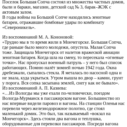
Поселок Большая Сопча состоял из множества частных домов,
были и бараки, магазин, детский сад № 3, барак–ЖЭК с
актовым залом.
В годы войны на Большой Сопче находились зенитные
батареи, отражавшие бомбовые удары по комбинату
«Североникель».
Из воспоминаний М. А. Кононовой:
«Трудно мы в то время жили в Мончегорске. Большая Сопча,
где раньше было много молодежи, опустела. Малая Сопча
тоже. Защищала Мончегорск от налетов вражеской авиации
зенитная батарея. Когда шла на смену, то пересекала «огневые
точки». Нас пропускал военный патруль – у него был список
работающих. Помню налёт зимней ночью 1942 года. Окна
дребезжали, сыпались стекла. Я металась по насосной одна и
не знала, куда укрыться. Утром вышла во двор – камни, грунт
у порога. Вся сопка засыпана землей, снегу как не бывало».
Из воспоминаний А. П. Казиева:
«…Из Вологды мы уже ехали по-человечески, поездом
Вологда-Мурманск в пассажирском вагоне. Большинство из
нас впервые видели паровоз и вагоны. На станции Оленья нас
перевели через железнодорожное полотно, где стоял
маленький домик. Это был, так называемый «вокзал на
Мончегорск». Здесь стояли два вагона и теплушка,
оборудованные для перевозки пассажиров. Посреди вагона