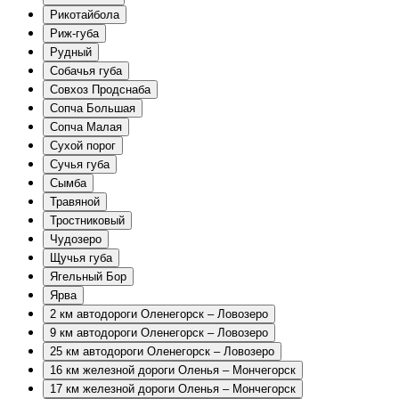
Рикотайбола
Риж-губа
Рудный
Собачья губа
Совхоз Продснаба
Сопча Большая
Сопча Малая
Сухой порог
Сучья губа
Сымба
Травяной
Тростниковый
Чудозеро
Щучья губа
Ягельный Бор
Ярва
2 км автодороги Оленегорск – Ловозеро
9 км автодороги Оленегорск – Ловозеро
25 км автодороги Оленегорск – Ловозеро
16 км железной дороги Оленья – Мончегорск
17 км железной дороги Оленья – Мончегорск