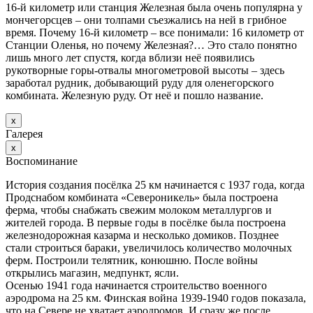
16-й километр или станция Железная была очень популярна у
мончегорсцев – они толпами съезжались на ней в грибное
время. Почему 16-й километр – все понимали: 16 километр от
Станции Оленья, но почему Железная?… Это стало понятно
лишь много лет спустя, когда вблизи неё появились
рукотворные горы-отвалы многометровой высоты – здесь
заработал рудник, добывающий руду для оленегорского
комбината. Железную руду. От неё и пошло название.
х
Галерея
х
Воспоминание
История создания посёлка 25 км начинается с 1937 года, когда
Продснабом комбината «Североникель» была построена
ферма, чтобы снабжать свежим молоком металлургов и
жителей города. В первые годы в посёлке была построена
железнодорожная казарма и несколько домиков. Позднее
стали строиться бараки, увеличилось количество молочных
ферм. Построили телятник, конюшню. После войны
открылись магазин, медпункт, ясли.
Осенью 1941 года начинается строительство военного
аэродрома на 25 км. Финская война 1939-1940 годов показала,
что на Севере не хватает аэродромов. И сразу же после