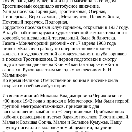
кухня, баня, медпункт, почта и два магазина. С городом
Тростниковый соединяло автобусное движение.
Улицы поселка: Горняцкая, Тростниковая, Озерная,
Пионерская, Верхняя улица, Металлургов, Первомайская,
Почтовый переулок, Подгорная.
Гордостью поселка был Клуб горняков, открытый в 1937 году.
В клубе работали кружки художественной самодеятельности:
хоровой, танцевальный, театральный, была библиотека.
Газета «Мончегорский рабочий» от 17 апреля 1963 года
пишет: «Большую работу по опер постановке провел
коллектив художественной самодеятельности клуба горняков
в поселке Тростниковом. В период подготовки к смотру
подготовлены две оперы Кюи «Иван богатырь» и «Кот в
сапогах». Руководит этим молодым коллективом Б. Н.
Мельников».
Во время Великой Отечественной войны в поселке была
открыта врачебная амбулатория.
Из воспоминаний Михаила Владимировича Чериковского:
«30 июня 1942 года я приехал в Мончегорск. Мы были первой
группой электромонтажников, приехавших для
восстановления комбината «Североникель». Прибывающих
рабочих размещали в пустых бараках поселков Тростниковый,
Малая и Большая Сопча, Малое и Большое Кумужье. Нашу
группу поселили в молодежном общежитии, на улице