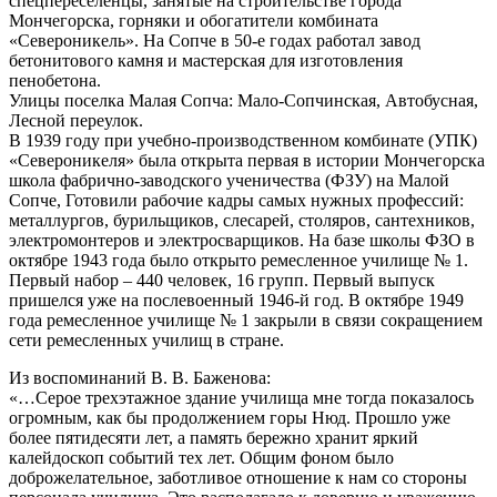
спецпереселенцы, занятые на строительстве города
Мончегорска, горняки и обогатители комбината
«Североникель». На Сопче в 50-е годах работал завод
бетонитового камня и мастерская для изготовления
пенобетона.
Улицы поселка Малая Сопча: Мало-Сопчинская, Автобусная,
Лесной переулок.
В 1939 году при учебно-производственном комбинате (УПК)
«Североникеля» была открыта первая в истории Мончегорска
школа фабрично-заводского ученичества (ФЗУ) на Малой
Сопче, Готовили рабочие кадры самых нужных профессий:
металлургов, бурильщиков, слесарей, столяров, сантехников,
электромонтеров и электросварщиков. На базе школы ФЗО в
октябре 1943 года было открыто ремесленное училище № 1.
Первый набор – 440 человек, 16 групп. Первый выпуск
пришелся уже на послевоенный 1946-й год. В октябре 1949
года ремесленное училище № 1 закрыли в связи сокращением
сети ремесленных училищ в стране.
Из воспоминаний В. В. Баженова:
«…Серое трехэтажное здание училища мне тогда показалось
огромным, как бы продолжением горы Нюд. Прошло уже
более пятидесяти лет, а память бережно хранит яркий
калейдоскоп событий тех лет. Общим фоном было
доброжелательное, заботливое отношение к нам со стороны