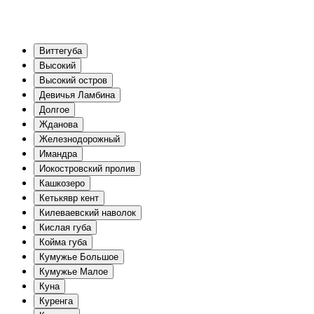
Виттегуба
Высокий
Высокий остров
Девичья Ламбина
Долгое
Жданова
Железнодорожный
Имандра
Иокостровский пролив
Кашкозеро
Кетькявр кент
Килеваевский наволок
Кислая губа
Койма губа
Кумужье Большое
Кумужье Малое
Куна
Куренга