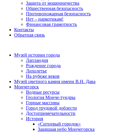
Защита от мошенничества
Общественная безопасность
Противопожарная безопасность
Нет – наркотикам!
Финансовая грамотность
Контакты
Обратная связь
Музей истории города
Лапландия
Рождение города
Лихолетье
На рубеже веков
Музей цветного камня имени В.Н. Дава
Мончегорск
Водные ресурсы
Геология Монче-тундры
Горные массивы
Город трудовой доблести
Достопримечательности
История
«Ситцевый городок»
Защищая небо Мончегорска