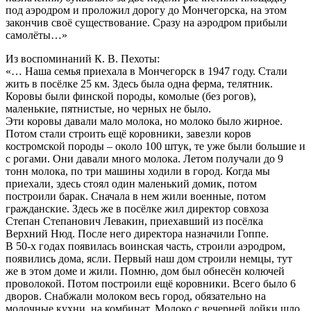
под аэродром и проложил дорогу до Мончегорска, на этом
закончив своё существование. Сразу на аэродром прибыли
самолёты…»
Из воспоминаний К. В. Пехоты:
«… Наша семья приехала в Мончегорск в 1947 году. Стали
жить в посёлке 25 км. Здесь была одна ферма, телятник.
Коровы были финской породы, комолые (без рогов),
маленькие, пятнистые, но черных не было.
Эти коровы давали мало молока, но молоко было жирное.
Потом стали строить ещё коровники, завезли коров
костромской породы – около 100 штук, те уже были большие и
с рогами. Они давали много молока. Летом получали до 9
тонн молока, по три машины ходили в город. Когда мы
приехали, здесь стоял один маленький домик, потом
построили барак. Сначала в нем жили военные, потом
гражданские. Здесь же в посёлке жил директор совхоза
Степан Степанович Левакин, приехавший из посёлка
Верхний Нюд. После него директора назначили Гоппе.
В 50-х годах появилась воинская часть, строили аэродром,
появились дома, ясли. Первый наш дом строили немцы, тут
же в этом доме и жили. Помню, дом был обнесён колючей
проволокой. Потом построили ещё коровники. Всего было 6
дворов. Снабжали молоком весь город, обязательно на
молочные кухни, на комбинат. Молоко с вечерней дойки шло