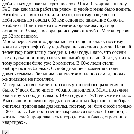
добираться до школы через поселок 31 км. Я ходила в школу
№ 3, так как мама работала рядом, и удобно меня было водить.
Автобусы на вокзал ходили редко, поэтому чаще всего
добирались до города с 33 км: основное движение было на
комбинат. Шли пешком по железнодорожному пути до
остановки 33 км, а возвращались уже от клуба «Металлургов»
до 32 км пешком.
Моста через железнодорожные пути еще не было, поэтому
ходили через нефтебазу и добирались до своих домов. Первый
телевизор появился у соседей в 1960 году. Благо, что соседи
всех пускали, и получался маленький зрительный зал, у них к
тому времени было уже 2 комнаты. В 60-е люди стали
выбираться из бараков. Освободившиеся комнаты стали
давать семьям с большим количеством членов семьи, новых
же жильцов не поселяли.
Материально все жили по-разному, но особого различия не
было. У всех было чисто, убрано, натоплено. Мама получила
квартиру в городе только в 1976 году, а в 1978 её уже не стало.
Выселяли в первую очередь из списанных бараков: наш барак
считался пригодным для жилья, поэтому он был снесён только
в 80-е годы. Так постепенно закрывался поселок Травяной, а
жизнь людей продолжалась в городе уже в благоустроенных
квартирах».
х