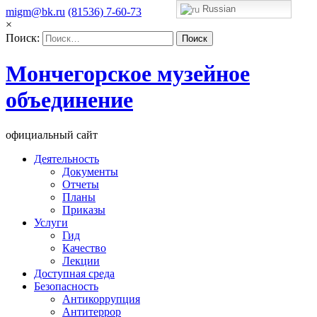
Russian
migm@bk.ru
(81536) 7-60-73
×
Поиск:
Мончегорское музейное
объединение
официальный сайт
Деятельность
Документы
Отчеты
Планы
Приказы
Услуги
Гид
Качество
Лекции
Доступная среда
Безопасность
Антикоррупция
Антитеррор