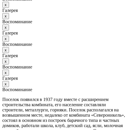
х
Галерея
х
Воспоминание
х
Галерея
х
Воспоминание
х
Галерея
х
Воспоминание
х
Галерея
х
Воспоминание
Поселок появился в 1937 году вместе с расширением
строительства комбината, его население составляли
строители, металлурги, горняки. Поселок располагался на
возвышенном месте, недалеко от комбината «Североникель»,
состоял в основном из построек барачного типа и частных
домиков, работали школа, клуб, детский сад, ясли, молочная