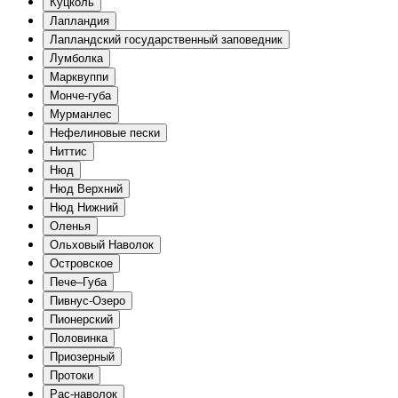
Куцколь
Лапландия
Лапландский государственный заповедник
Лумболка
Марквуппи
Монче-губа
Мурманлес
Нефелиновые пески
Ниттис
Нюд
Нюд Верхний
Нюд Нижний
Оленья
Ольховый Наволок
Островское
Пече–Губа
Пивнус-Озеро
Пионерский
Половинка
Приозерный
Протоки
Рас-наволок