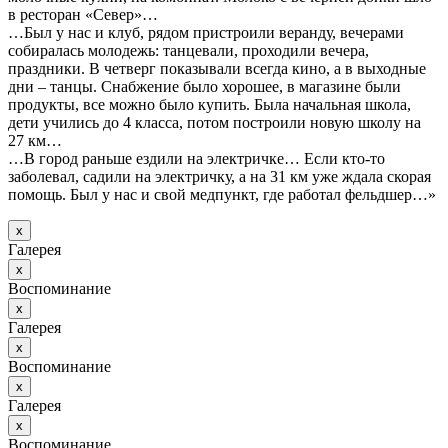
в ресторан «Север»…
…Был у нас и клуб, рядом пристроили веранду, вечерами
собиралась молодежь: танцевали, проходили вечера,
праздники. В четверг показывали всегда кино, а в выходные
дни – танцы. Снабжение было хорошее, в магазине были
продукты, все можно было купить. Была начальная школа,
дети учились до 4 класса, потом построили новую школу на
27 км…
…В город раньше ездили на электричке… Если кто-то
заболевал, садили на электричку, а на 31 км уже ждала скорая
помощь. Был у нас и свой медпункт, где работал фельдшер…»
х
Галерея
х
Воспоминание
х
Галерея
х
Воспоминание
х
Галерея
х
Воспоминание