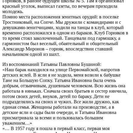
Горняков, в районе будущей школы № 5. Там я организовал
красный уголок, выписал газеты, по вечерам приходила
молодежь.
Помню места расположения зенитных орудий: в поселке
Тростниковый, на Сопче. Мы дружили с командирами и с
девушками-зенитчицами, ходили на танцы в клуб, который
временно расположился в одном из бараков. Клуб Горняков в
то время стоял заколоченный. Танцевали под гармошку, а
гармонистом был веселый, обаятельный и общительный
Александр Миронов – горняк, впоследствии ставший
начальником одной из шахт.
Из воспоминаний Татьяны Павловны Бушиной:
«Наш барак находился на улице Первомайской, напротив
детских яслей. В ясли я не ходила, меня возили к бабушке
Тане на Большую Сопку. Татьяна Ивановна была очень
добрым, отзывчивым, душевным человеком. Всю жизнь она
работала в няньках. Сначала своих братьев и сестер нянчила,
потом своих детей, внуков, детей по бараку. Дети не
подразделялись на своих и чужих. Все жили дружно, как
единая семья. Женщины работали на производстве, а в
детские ясли и сады были очереди, и Татьяна Ивановна
присматривала за всеми и пользовалась большим
уважением…»
«… В 1957 году я пошла в первый класс, первая моя