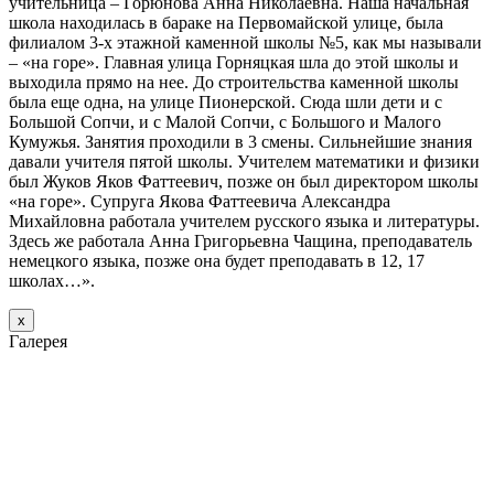
учительница – Горюнова Анна Николаевна. Наша начальная
школа находилась в бараке на Первомайской улице, была
филиалом 3-х этажной каменной школы №5, как мы называли
– «на горе». Главная улица Горняцкая шла до этой школы и
выходила прямо на нее. До строительства каменной школы
была еще одна, на улице Пионерской. Сюда шли дети и с
Большой Сопчи, и с Малой Сопчи, с Большого и Малого
Кумужья. Занятия проходили в 3 смены. Сильнейшие знания
давали учителя пятой школы. Учителем математики и физики
был Жуков Яков Фаттеевич, позже он был директором школы
«на горе». Супруга Якова Фаттеевича Александра
Михайловна работала учителем русского языка и литературы.
Здесь же работала Анна Григорьевна Чащина, преподаватель
немецкого языка, позже она будет преподавать в 12, 17
школах…».
х
Галерея