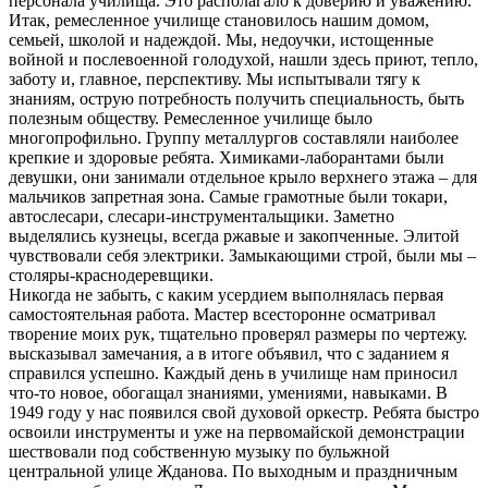
персонала училища. Это располагало к доверию и уважению.
Итак, ремесленное училище становилось нашим домом,
семьей, школой и надеждой. Мы, недоучки, истощенные
войной и послевоенной голодухой, нашли здесь приют, тепло,
заботу и, главное, перспективу. Мы испытывали тягу к
знаниям, острую потребность получить специальность, быть
полезным обществу. Ремесленное училище было
многопрофильно. Группу металлургов составляли наиболее
крепкие и здоровые ребята. Химиками-лаборантами были
девушки, они занимали отдельное крыло верхнего этажа – для
мальчиков запретная зона. Самые грамотные были токари,
автослесари, слесари-инструментальщики. Заметно
выделялись кузнецы, всегда ржавые и закопченные. Элитой
чувствовали себя электрики. Замыкающими строй, были мы –
столяры-краснодеревщики.
Никогда не забыть, с каким усердием выполнялась первая
самостоятельная работа. Мастер всесторонне осматривал
творение моих рук, тщательно проверял размеры по чертежу.
высказывал замечания, а в итоге объявил, что с заданием я
справился успешно. Каждый день в училище нам приносил
что-то новое, обогащал знаниями, умениями, навыками. В
1949 году у нас появился свой духовой оркестр. Ребята быстро
освоили инструменты и уже на первомайской демонстрации
шествовали под собственную музыку по бульжной
центральной улице Жданова. По выходным и праздничным