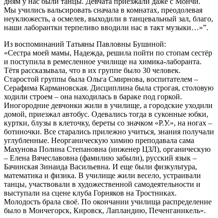
дням у нас были танцы. Девчата приезжали даже с Мончи.
Мы учились вальсировать сначала в комнатах, преодолевая
неуклюжесть, а осмелев, выходили в танцевальный зал, благо,
наши лаборантки терпеливо вводили нас в такт музыки…»”.
Из воспоминаний Татьяны Павловны Бушиной:
«Сестра моей мамы, Надежда, решила пойти по стопам сестёр
и поступила в ремесленное училище на химика-лаборанта.
Тётя рассказывала, что в их группе было 30 человек.
Старостой группы была Ольга Смирнова, воспитателем –
Серафима Кармановская. Дисциплина была строгая, столовую
ходили строем – она находилась в бараке под горкой.
Иногородние девчонки жили в училище, а городские уходили
домой, приезжал автобус. Одевались тогда в суконные юбки,
куртки, блузы в клеточку, береты со значком «Р.У.», на ногах –
ботиночки. Все старались прилежно учиться, знания получали
углубленные. Неорганическую химию преподавала сама
Махунова Полина Степановна (инженер ЦЗЛ), органическую
– Елена Вячеславовна (фамилию забыли), русский язык –
Бачинская Зинаида Васильевна. И еще были физкультура,
математика и физика. В училище жили весело, устраивали
танцы, участвовали в художественной самодеятельности и
выступали на сцене клуба Горняков на Тростниках.
Молодость брала своё. По окончании училища распределение
было в Мончегорск, Кировск, Лапландию, Печенганикель».