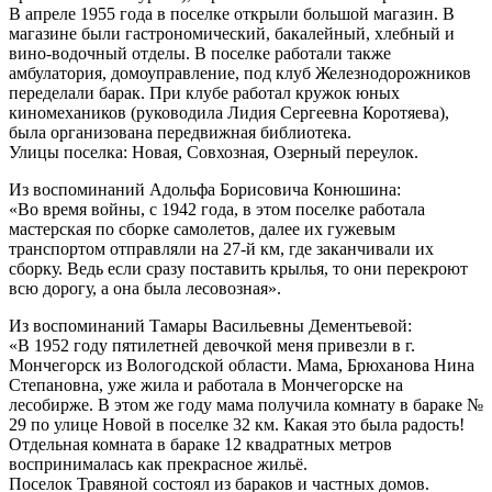
В апреле 1955 года в поселке открыли большой магазин. B
магазине были гастрономический, бакалейный, хлебный и
вино-водочный отделы. В поселке работали также
амбулатория, домоуправление, под клуб Железнодорожников
переделали барак. При клубе работал кружок юных
киномехаников (руководила Лидия Сергеевна Коротяева),
была организована передвижная библиотека.
Улицы поселка: Новая, Совхозная, Озерный переулок.
Из воспоминаний Адольфа Борисовича Конюшина:
«Во время войны, с 1942 года, в этом поселке работала
мастерская по сборке самолетов, далее их гужевым
транспортом отправляли на 27-й км, где заканчивали их
сборку. Ведь если сразу поставить крылья, то они перекроют
всю дорогу, а она была лесовозная».
Из воспоминаний Тамары Васильевны Дементьевой:
«В 1952 году пятилетней девочкой меня привезли в г.
Мончегорск из Вологодской области. Мама, Брюханова Нина
Степановна, уже жила и работала в Мончегорске на
лесобирже. В этом же году мама получила комнату в бараке №
29 по улице Новой в поселке 32 км. Какая это была радость!
Отдельная комната в бараке 12 квадратных метров
воспринималась как прекрасное жильё.
Поселок Травяной состоял из бараков и частных домов.