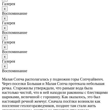
Галерея
х
Воспоминание
х
Галерея
х
Воспоминание
х
Галерея
х
Воспоминание
х
Галерея
х
Воспоминание
Малая Сопча располагалась у подножия горы Сопчуайвенч.
Через поселки Большая и Малая Сопча протекала небольшая
речка. Старожилы утверждали, что раньше вода была
настолько чистой, что в ней находили раковины с блестящими
шариками, величиной с горошину. Как оказалось, это был
настоящий речной жемчуг. Сначала посёлки возникли как
поселение геологоразведчиков, позднее там стали жить