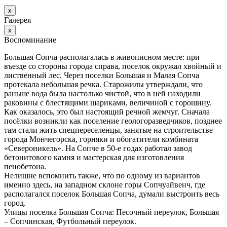
х
Галерея
х
Воспоминание
Большая Сопча располагалась в живописном месте: при
въезде со стороны города справа, поселок окружал хвойный и
лиственный лес. Через поселки Большая и Малая Сопча
протекала небольшая речка. Старожилы утверждали, что
раньше вода была настолько чистой, что в ней находили
раковины с блестящими шариками, величиной с горошину.
Как оказалось, это был настоящий речной жемчуг. Сначала
посёлки возникли как поселение геологоразведчиков, позднее
там стали жить спецпереселенцы, занятые на строительстве
города Мончегорска, горняки и обогатители комбината
«Североникель». На Сопче в 50-е годах работал завод
бетонитового камня и мастерская для изготовления
пенобетона.
Нелишне вспомнить также, что по одному из вариантов
именно здесь, на западном склоне горы Сопчуайвенч, где
располагался поселок Большая Сопча, думали выстроить весь
город.
Улицы поселка Большая Сопча: Песочный переулок, Большая
– Сопчинская, Футбольный переулок.