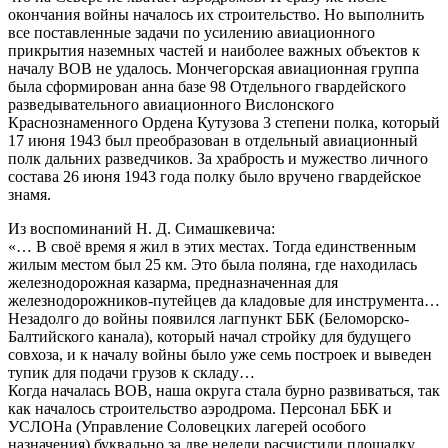
окончания войны началось их строительство. Но выполнить
все поставленные задачи по усилению авиационного
прикрытия наземных частей и наиболее важных объектов к
началу ВОВ не удалось. Мончегорская авиационная группа
была сформирован анна базе 98 Отдельного гвардейского
разведывательного авиационного Вислонского
Краснознаменного Ордена Кутузова 3 степени полка, который
17 июня 1943 был преобразован в отдельный авиационный
полк дальних разведчиков. За храбрость и мужество личного
состава 26 июня 1943 года полку было вручено гвардейское
знамя.
Из воспоминаний Н. Д. Симашкевича:
«… В своё время я жил в этих местах. Тогда единственным
жилым местом был 25 км. Это была поляна, где находилась
железнодорожная казарма, предназначенная для
железнодорожников-путейцев да кладовые для инструмента…
Незадолго до войны появился лагпункт ББК (Беломорско-
Балтийского канала), который начал стройку для будущего
совхоза, и к началу войны было уже семь построек и выведен
тупик для подачи грузов к складу…
Когда началась ВОВ, наша округа стала бурно развиваться, так
как началось строительство аэродрома. Персонал ББК и
УСЛОНа (Управление Соловецких лагерей особого
назначения) буквально за две недели расчистили площадку