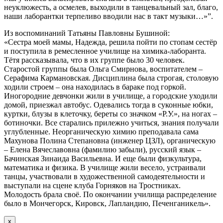
неуклюжесть, а осмелев, выходили в танцевальный зал, благо,
наши лаборантки терпеливо вводили нас в такт музыки…»”.
Из воспоминаний Татьяны Павловны Бушиной:
«Сестра моей мамы, Надежда, решила пойти по стопам сестёр
и поступила в ремесленное училище на химика-лаборанта.
Тётя рассказывала, что в их группе было 30 человек.
Старостой группы была Ольга Смирнова, воспитателем –
Серафима Кармановская. Дисциплина была строгая, столовую
ходили строем – она находилась в бараке под горкой.
Иногородние девчонки жили в училище, а городские уходили
домой, приезжал автобус. Одевались тогда в суконные юбки,
куртки, блузы в клеточку, береты со значком «Р.У.», на ногах –
ботиночки. Все старались прилежно учиться, знания получали
углубленные. Неорганическую химию преподавала сама
Махунова Полина Степановна (инженер ЦЗЛ), органическую
– Елена Вячеславовна (фамилию забыли), русский язык –
Бачинская Зинаида Васильевна. И еще были физкультура,
математика и физика. В училище жили весело, устраивали
танцы, участвовали в художественной самодеятельности и
выступали на сцене клуба Горняков на Тростниках.
Молодость брала своё. По окончании училища распределение
было в Мончегорск, Кировск, Лапландию, Печенганикель».
х