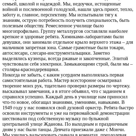
семьей, школой и надеждой. Мы, недоучки, истощенные
войной и послевоенной голодухой, нашли здесь приют, тепло,
заботу и, главное, перспективу. Мы испытывали тягу к
знаниям, острую потребность получить специальность, быть
полезным обществу. Ремесленное училище было
многопрофильно. Группу металлургов составляли наиболее
крепкие и здоровые ребята. Химиками-лаборантами были
девушки, они занимали отдельное крыло верхнего этажа – для
мальчиков запретная зона. Самые грамотные были токари,
автослесари, слесари-инструментальщики. Заметно
выделялись кузнецы, всегда ржавые и закопченные. Элитой
чувствовали себя электрики. Замыкающими строй, были мы –
столяры-краснодеревщики.
Никогда не забыть, с каким усердием выполнялась первая
самостоятельная работа. Мастер всесторонне осматривал
творение моих рук, тщательно проверял размеры по чертежу.
высказывал замечания, а в итоге объявил, что с заданием я
справился успешно. Каждый день в училище нам приносил
что-то новое, обогащал знаниями, умениями, навыками. В
1949 году у нас появился свой духовой оркестр. Ребята быстро
освоили инструменты и уже на первомайской демонстрации
шествовали под собственную музыку по бульжной
центральной улице Жданова. По выходным и праздничным
дням у нас были танцы. Девчата приезжали даже с Мончи.
Мы учились вальсировать сначала в комнатах, преодолевая