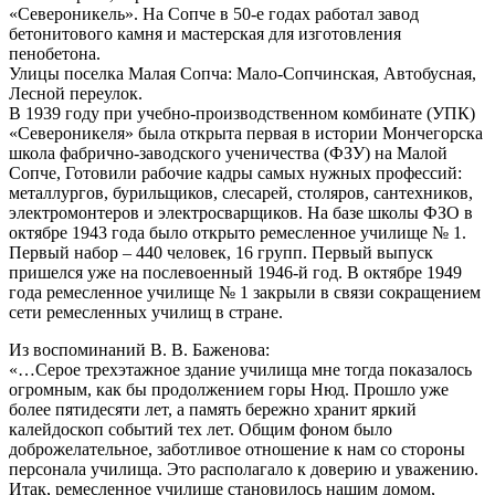
«Североникель». На Сопче в 50-е годах работал завод
бетонитового камня и мастерская для изготовления
пенобетона.
Улицы поселка Малая Сопча: Мало-Сопчинская, Автобусная,
Лесной переулок.
В 1939 году при учебно-производственном комбинате (УПК)
«Североникеля» была открыта первая в истории Мончегорска
школа фабрично-заводского ученичества (ФЗУ) на Малой
Сопче, Готовили рабочие кадры самых нужных профессий:
металлургов, бурильщиков, слесарей, столяров, сантехников,
электромонтеров и электросварщиков. На базе школы ФЗО в
октябре 1943 года было открыто ремесленное училище № 1.
Первый набор – 440 человек, 16 групп. Первый выпуск
пришелся уже на послевоенный 1946-й год. В октябре 1949
года ремесленное училище № 1 закрыли в связи сокращением
сети ремесленных училищ в стране.
Из воспоминаний В. В. Баженова:
«…Серое трехэтажное здание училища мне тогда показалось
огромным, как бы продолжением горы Нюд. Прошло уже
более пятидесяти лет, а память бережно хранит яркий
калейдоскоп событий тех лет. Общим фоном было
доброжелательное, заботливое отношение к нам со стороны
персонала училища. Это располагало к доверию и уважению.
Итак, ремесленное училище становилось нашим домом,