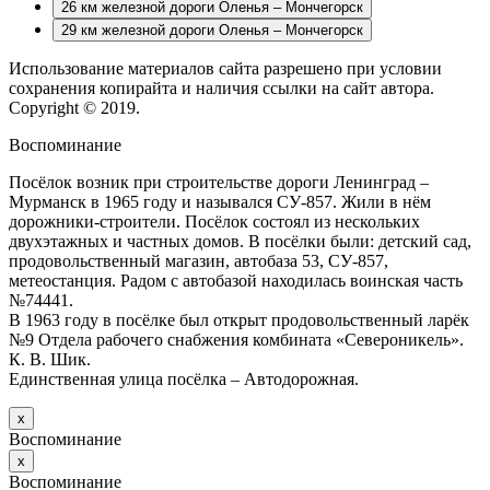
26 км железной дороги Оленья – Мончегорск
29 км железной дороги Оленья – Мончегорск
Использование материалов сайта разрешено при условии
сохранения копирайта и наличия ссылки на сайт автора.
Copyright © 2019.
Воспоминание
Посёлок возник при строительстве дороги Ленинград –
Мурманск в 1965 году и назывался СУ-857. Жили в нём
дорожники-строители. Посёлок состоял из нескольких
двухэтажных и частных домов. В посёлки были: детский сад,
продовольственный магазин, автобаза 53, СУ-857,
метеостанция. Радом с автобазой находилась воинская часть
№74441.
В 1963 году в посёлке был открыт продовольственный ларёк
№9 Отдела рабочего снабжения комбината «Североникель».
К. В. Шик.
Единственная улица посёлка – Автодорожная.
х
Воспоминание
х
Воспоминание