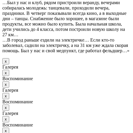
…Был у нас и клуб, рядом пристроили веранду, вечерами
собиралась молодежь: танцевали, проходили вечера,
праздники. В четверг показывали всегда кино, а в выходные
дни – танцы. Снабжение было хорошее, в магазине были
продукты, все можно было купить. Была начальная школа,
дети учились до 4 класса, потом построили новую школу на
27 км…
…В город раньше ездили на электричке… Если кто-то
заболевал, садили на электричку, а на 31 км уже ждала скорая
помощь. Был у нас и свой медпункт, где работал фельдшер…»
х
Галерея
х
Воспоминание
х
Галерея
х
Воспоминание
х
Галерея
х
Воспоминание
х