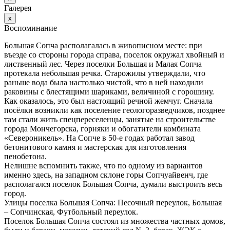
Галерея
х
Воспоминание
Большая Сопча располагалась в живописном месте: при
въезде со стороны города справа, поселок окружал хвойный и
лиственный лес. Через поселки Большая и Малая Сопча
протекала небольшая речка. Старожилы утверждали, что
раньше вода была настолько чистой, что в ней находили
раковины с блестящими шариками, величиной с горошину.
Как оказалось, это был настоящий речной жемчуг. Сначала
посёлки возникли как поселение геологоразведчиков, позднее
там стали жить спецпереселенцы, занятые на строительстве
города Мончегорска, горняки и обогатители комбината
«Североникель». На Сопче в 50-е годах работал завод
бетонитового камня и мастерская для изготовления
пенобетона.
Нелишне вспомнить также, что по одному из вариантов
именно здесь, на западном склоне горы Сопчуайвенч, где
располагался поселок Большая Сопча, думали выстроить весь
город.
Улицы поселка Большая Сопча: Песочный переулок, Большая
– Сопчинская, Футбольный переулок.
Поселок Большая Сопча состоял из множества частных домов,