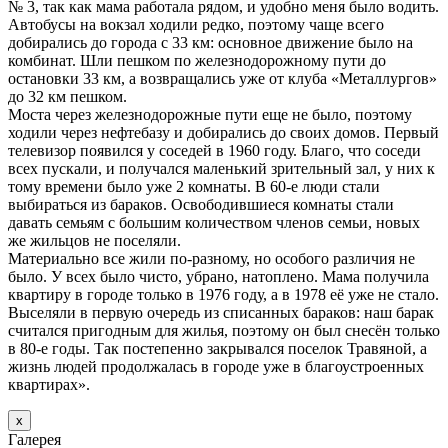
№ 3, так как мама работала рядом, и удобно меня было водить.
Автобусы на вокзал ходили редко, поэтому чаще всего
добирались до города с 33 км: основное движение было на
комбинат. Шли пешком по железнодорожному пути до
остановки 33 км, а возвращались уже от клуба «Металлургов»
до 32 км пешком.
Моста через железнодорожные пути еще не было, поэтому
ходили через нефтебазу и добирались до своих домов. Первый
телевизор появился у соседей в 1960 году. Благо, что соседи
всех пускали, и получался маленький зрительный зал, у них к
тому времени было уже 2 комнаты. В 60-е люди стали
выбираться из бараков. Освободившиеся комнаты стали
давать семьям с большим количеством членов семьи, новых
же жильцов не поселяли.
Материально все жили по-разному, но особого различия не
было. У всех было чисто, убрано, натоплено. Мама получила
квартиру в городе только в 1976 году, а в 1978 её уже не стало.
Выселяли в первую очередь из списанных бараков: наш барак
считался пригодным для жилья, поэтому он был снесён только
в 80-е годы. Так постепенно закрывался поселок Травяной, а
жизнь людей продолжалась в городе уже в благоустроенных
квартирах».
х
Галерея