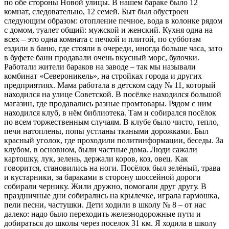
по обе стороны Новой улицы. В нашем бараке было 12
комнат, следовательно, 12 семей. Быт был обустроен
следующим образом: отопление печное, вода в колонке рядом
с домом, туалет общий: мужской и женский. Кухня одна на
всех – это одна комната с печкой и плитой, по субботам
ездили в баню, где стояли в очереди, иногда больше часа, зато
в буфете бани продавали очень вкусный морс, булочки.
Работали жители бараков на заводе – так мы называли
комбинат «Североникель», на стройках города и других
предприятиях. Мама работала в детском саду № 11, который
находился на улице Советской. В посёлке находился большой
магазин, где продавались разные промтовары. Рядом с ним
находился клуб, в нём библиотека. Там и собирался посёлок
по всем торжественным случаям. В клубе было чисто, тепло,
печи натоплены, попы устланы ткаными дорожками. Был
красный уголок, где проходили политинформации, беседы. За
клубом, в основном, были частные дома. Люди сажали
картошку, лук, зелень, держали коров, коз, овец. Как
говорится, становились на ноги. Посёлок был зелёный, трава
и кустарники, за бараками в сторону шоссейной дороги
собирали чернику. Жили дружно, помогали друг другу. В
праздничные дни собирались на крылечке, играла гармошка,
пели песни, частушки. Дети ходили в школу № 8 – от нас
далеко: надо было переходить железнодорожные пути и
добираться до школы через поселок 31 км. Я ходила в школу