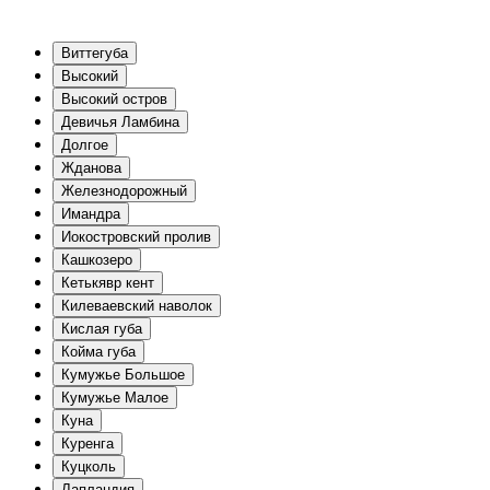
Виттегуба
Высокий
Высокий остров
Девичья Ламбина
Долгое
Жданова
Железнодорожный
Имандра
Иокостровский пролив
Кашкозеро
Кетькявр кент
Килеваевский наволок
Кислая губа
Койма губа
Кумужье Большое
Кумужье Малое
Куна
Куренга
Куцколь
Лапландия