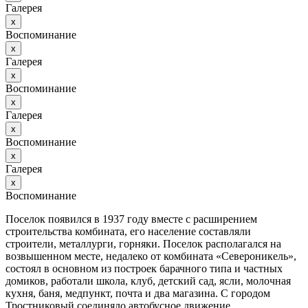
Галерея
х
Воспоминание
х
Галерея
х
Воспоминание
х
Галерея
х
Воспоминание
х
Галерея
х
Воспоминание
Поселок появился в 1937 году вместе с расширением
строительства комбината, его население составляли
строители, металлурги, горняки. Поселок располагался на
возвышенном месте, недалеко от комбината «Североникель»,
состоял в основном из построек барачного типа и частных
домиков, работали школа, клуб, детский сад, ясли, молочная
кухня, баня, медпункт, почта и два магазина. С городом
Тростниковый соединяло автобусное движение.