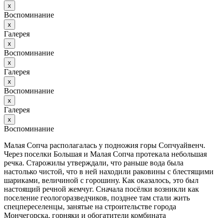
х
Воспоминание
х
Галерея
х
Воспоминание
х
Галерея
х
Воспоминание
х
Галерея
х
Воспоминание
Малая Сопча располагалась у подножия горы Сопчуайвенч.
Через поселки Большая и Малая Сопча протекала небольшая
речка. Старожилы утверждали, что раньше вода была
настолько чистой, что в ней находили раковины с блестящими
шариками, величиной с горошину. Как оказалось, это был
настоящий речной жемчуг. Сначала посёлки возникли как
поселение геологоразведчиков, позднее там стали жить
спецпереселенцы, занятые на строительстве города
Мончегорска, горняки и обогатители комбината