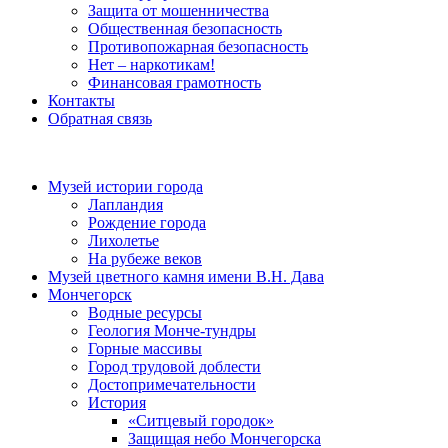
Защита от мошенничества
Общественная безопасность
Противопожарная безопасность
Нет – наркотикам!
Финансовая грамотность
Контакты
Обратная связь
Музей истории города
Лапландия
Рождение города
Лихолетье
На рубеже веков
Музей цветного камня имени В.Н. Дава
Мончегорск
Водные ресурсы
Геология Монче-тундры
Горные массивы
Город трудовой доблести
Достопримечательности
История
«Ситцевый городок»
Защищая небо Мончегорска