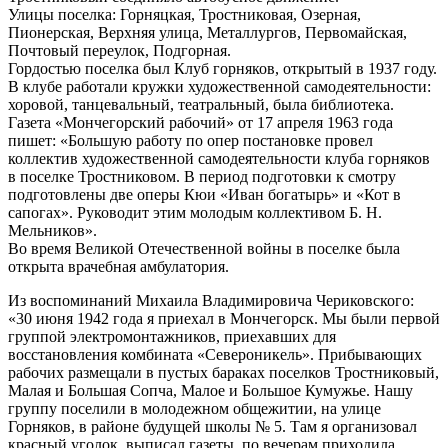
Улицы поселка: Горняцкая, Тростниковая, Озерная,
Пионерская, Верхняя улица, Металлургов, Первомайская,
Почтовый переулок, Подгорная.
Гордостью поселка был Клуб горняков, открытый в 1937 году.
В клубе работали кружки художественной самодеятельности:
хоровой, танцевальный, театральный, была библиотека.
Газета «Мончегорский рабочий» от 17 апреля 1963 года
пишет: «Большую работу по опер постановке провел
коллектив художественной самодеятельности клуба горняков
в поселке Тростниковом. В период подготовки к смотру
подготовлены две оперы Кюи «Иван богатырь» и «Кот в
сапогах». Руководит этим молодым коллективом Б. Н.
Мельников».
Во время Великой Отечественной войны в поселке была
открыта врачебная амбулатория.
Из воспоминаний Михаила Владимировича Чериковского:
«30 июня 1942 года я приехал в Мончегорск. Мы были первой
группой электромонтажников, приехавших для
восстановления комбината «Североникель». Прибывающих
рабочих размещали в пустых бараках поселков Тростниковый,
Малая и Большая Сопча, Малое и Большое Кумужье. Нашу
группу поселили в молодежном общежитии, на улице
Горняков, в районе будущей школы № 5. Там я организовал
красный уголок, выписал газеты, по вечерам приходила