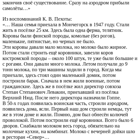
закончив своё существование. Сразу на аэродром прибыли
самолёты…»
Из воспоминаний К. В. Пехоты:
«… Наша семья приехала в Мончегорск в 1947 году. Стали
жить в посёлке 25 км. Здесь была одна ферма, телятник.
Коровы были финской породы, комолые (без рогов),
маленькие, пятнистые, но черных не было.
Эти коровы давали мало молока, но молоко было жирное.
Потом стали строить ещё коровники, завезли коров
костромской породы – около 100 штук, те уже были большие и
с рогами. Они давали много молока. Летом получали до 9
тонн молока, по три машины ходили в город. Когда мы
приехали, здесь стоял один маленький домик, потом
построили барак. Сначала в нем жили военные, потом
гражданские. Здесь же в посёлке жил директор совхоза
Степан Степанович Левакин, приехавший из посёлка
Верхний Нюд. После него директора назначили Гоппе.
В 50-х годах появилась воинская часть, строили аэродром,
появились дома, ясли. Первый наш дом строили немцы, тут
же в этом доме и жили. Помню, дом был обнесён колючей
проволокой. Потом построили ещё коровники. Всего было 6
дворов. Снабжали молоком весь город, обязательно на
молочные кухни, на комбинат. Молоко с вечерней дойки шло
в ресторан «Север»…