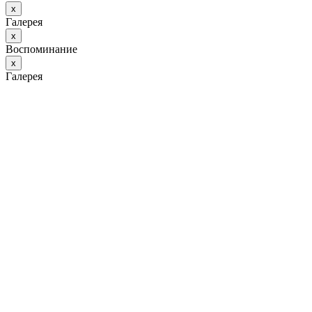
х
Галерея
х
Воспоминание
х
Галерея