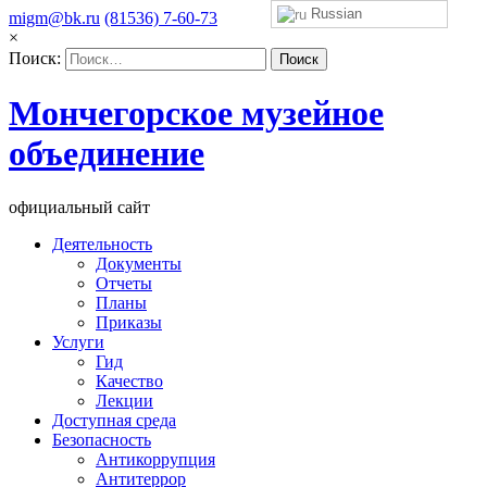
Russian
migm@bk.ru
(81536) 7-60-73
×
Поиск:
Мончегорское музейное
объединение
официальный сайт
Деятельность
Документы
Отчеты
Планы
Приказы
Услуги
Гид
Качество
Лекции
Доступная среда
Безопасность
Антикоррупция
Антитеррор