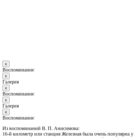
х
Воспоминание
х
Галерея
х
Воспоминание
х
Галерея
х
Воспоминание
Из воспоминаний В. П. Анисимова:
16-й километр или станция Железная была очень популярна у