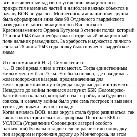
все поставленные задачи по усилению авиационного
прикрытия наземных частей и наиболее важных объектов к
началу ВОВ не удалось. Мончегорская авиационная группа
была сформирован анна базе 98 Отдельного гвардейского
разведывательного авиационного Вислонского
Краснознаменного Ордена Кутузова 3 степени полка, который
17 июня 1943 был преобразован в отдельный авиационный
полк дальних разведчиков. За храбрость и мужество личного
состава 26 июня 1943 года полку было вручено гвардейское
знамя.
Из воспоминаний Н. Д. Симашкевича:
«… В своё время я жил в этих местах. Тогда единственным
жилым местом был 25 км. Это была поляна, где находилась
железнодорожная казарма, предназначенная для
железнодорожников-путейцев да кладовые для инструмента…
Незадолго до войны появился лагпункт ББК (Беломорско-
Балтийского канала), который начал стройку для будущего
совхоза, и к началу войны было уже семь построек и выведен
тупик для подачи грузов к складу…
Когда началась ВОВ, наша округа стала бурно развиваться, так
как началось строительство аэродрома. Персонал ББК и
УСЛОНа (Управление Соловецких лагерей особого
назначения) буквально за две недели расчистили площадку
под аэродром и проложил дорогу до Мончегорска, на этом