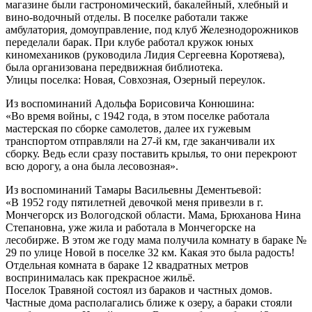
магазине были гастрономический, бакалейный, хлебный и
вино-водочный отделы. В поселке работали также
амбулатория, домоуправление, под клуб Железнодорожников
переделали барак. При клубе работал кружок юных
киномехаников (руководила Лидия Сергеевна Коротяева),
была организована передвижная библиотека.
Улицы поселка: Новая, Совхозная, Озерный переулок.
Из воспоминаний Адольфа Борисовича Конюшина:
«Во время войны, с 1942 года, в этом поселке работала
мастерская по сборке самолетов, далее их гужевым
транспортом отправляли на 27-й км, где заканчивали их
сборку. Ведь если сразу поставить крылья, то они перекроют
всю дорогу, а она была лесовозная».
Из воспоминаний Тамары Васильевны Дементьевой:
«В 1952 году пятилетней девочкой меня привезли в г.
Мончегорск из Вологодской области. Мама, Брюханова Нина
Степановна, уже жила и работала в Мончегорске на
лесобирже. В этом же году мама получила комнату в бараке №
29 по улице Новой в поселке 32 км. Какая это была радость!
Отдельная комната в бараке 12 квадратных метров
воспринималась как прекрасное жильё.
Поселок Травяной состоял из бараков и частных домов.
Частные дома располагались ближе к озеру, а бараки стояли