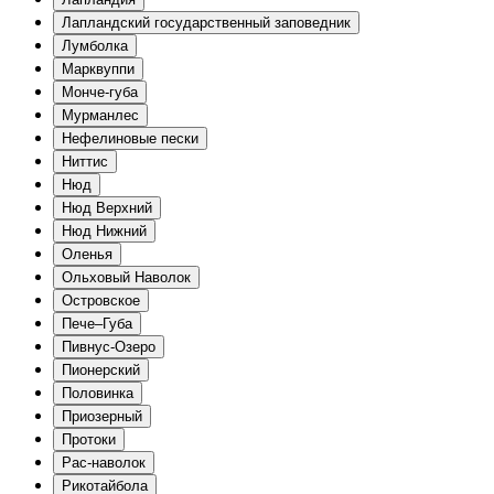
Лапландский государственный заповедник
Лумболка
Марквуппи
Монче-губа
Мурманлес
Нефелиновые пески
Ниттис
Нюд
Нюд Верхний
Нюд Нижний
Оленья
Ольховый Наволок
Островское
Пече–Губа
Пивнус-Озеро
Пионерский
Половинка
Приозерный
Протоки
Рас-наволок
Рикотайбола