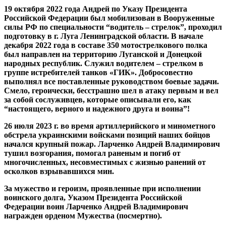
19 октября 2022 года Андрей по Указу Президента
Российской Федерации был мобилизован в Вооруженные
силы РФ по специальности “водитель – стрелок”, проходил
подготовку в г. Луга Ленинградской области. В начале
декабря 2022 года в составе 350 мотострелкового полка
был направлен на территорию Луганской и Донецкой
народных республик. Служил водителем – стрелком в
группе истребителей танков «ГИК». Добросовестно
выполнял все поставленные руководством боевые задачи.
Смело, героически, бесстрашно шел в атаку первым и вел
за собой сослуживцев, которые описывали его, как
“настоящего, верного и надежного друга и воина”!
26 июля 2023 г. во время артиллерийского и минометного
обстрела украинскими войсками позиций наших бойцов
начался крупный пожар. Ларченко Андрей Владимирович
тушил возгорания, помогал раненым и погиб от
многочисленных, несовместимых с жизнью ранений от
осколков взрывавшихся мин.
За мужество и героизм, проявленные при исполнении
воинского долга, Указом Президента Российской
Федерации воин Ларченко Андрей Владимирович
награжден орденом Мужества (посмертно).