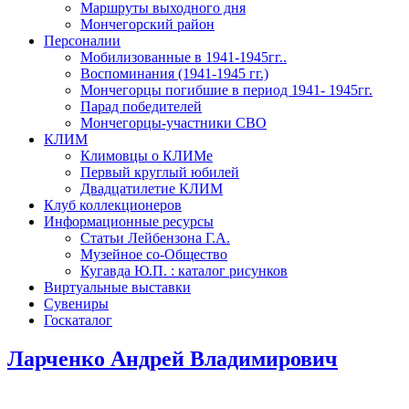
Маршруты выходного дня
Мончегорский район
Персоналии
Мобилизованные в 1941-1945гг..
Воспоминания (1941-1945 гг.)
Мончегорцы погибшие в период 1941- 1945гг.
Парад победителей
Мончегорцы-участники СВО
КЛИМ
Климовцы о КЛИМе
Первый круглый юбилей
Двадцатилетие КЛИМ
Клуб коллекционеров
Информационные ресурсы
Статьи Лейбензона Г.А.
Музейное со-Общество
Кугавда Ю.П. : каталог рисунков
Виртуальные выставки
Сувениры
Госкаталог
Ларченко Андрей Владимирович