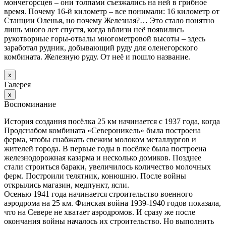
мончегорсцев – они толпами съезжались на ней в грибное
время. Почему 16-й километр – все понимали: 16 километр от
Станции Оленья, но почему Железная?… Это стало понятно
лишь много лет спустя, когда вблизи неё появились
рукотворные горы-отвалы многометровой высоты – здесь
заработал рудник, добывающий руду для оленегорского
комбината. Железную руду. От неё и пошло название.
х
Галерея
х
Воспоминание
История создания посёлка 25 км начинается с 1937 года, когда
Продснабом комбината «Североникель» была построена
ферма, чтобы снабжать свежим молоком металлургов и
жителей города. В первые годы в посёлке была построена
железнодорожная казарма и несколько домиков. Позднее
стали строиться бараки, увеличилось количество молочных
ферм. Построили телятник, конюшню. После войны
открылись магазин, медпункт, ясли.
Осенью 1941 года начинается строительство военного
аэродрома на 25 км. Финская война 1939-1940 годов показала,
что на Севере не хватает аэродромов. И сразу же после
окончания войны началось их строительство. Но выполнить