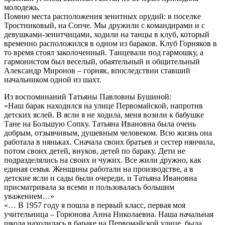
молодежь.
Помню места расположения зенитных орудий: в поселке
Тростниковый, на Сопче. Мы дружили с командирами и с
девушками-зенитчицами, ходили на танцы в клуб, который
временно расположился в одном из бараков. Клуб Горняков в
то время стоял заколоченный. Танцевали под гармошку, а
гармонистом был веселый, обаятельный и общительный
Александр Миронов – горняк, впоследствии ставший
начальником одной из шахт.
Из воспоминаний Татьяны Павловны Бушиной:
«Наш барак находился на улице Первомайской, напротив
детских яслей. В ясли я не ходила, меня возили к бабушке
Тане на Большую Сопку. Татьяна Ивановна была очень
добрым, отзывчивым, душевным человеком. Всю жизнь она
работала в няньках. Сначала своих братьев и сестер нянчила,
потом своих детей, внуков, детей по бараку. Дети не
подразделялись на своих и чужих. Все жили дружно, как
единая семья. Женщины работали на производстве, а в
детские ясли и сады были очереди, и Татьяна Ивановна
присматривала за всеми и пользовалась большим
уважением…»
«… В 1957 году я пошла в первый класс, первая моя
учительница – Горюнова Анна Николаевна. Наша начальная
школа находилась в бараке на Первомайской улице, была