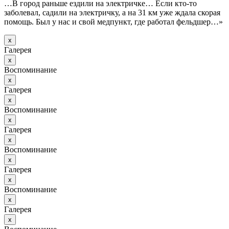
…В город раньше ездили на электричке… Если кто-то
заболевал, садили на электричку, а на 31 км уже ждала скорая
помощь. Был у нас и свой медпункт, где работал фельдшер…»
х
Галерея
х
Воспоминание
х
Галерея
х
Воспоминание
х
Галерея
х
Воспоминание
х
Галерея
х
Воспоминание
х
Галерея
х