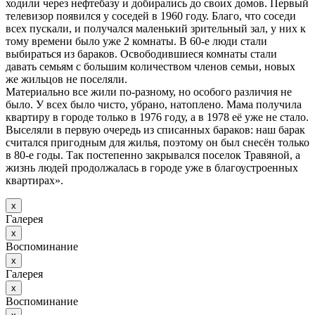
ходили через нефтебазу и добирались до своих домов. Первый
телевизор появился у соседей в 1960 году. Благо, что соседи
всех пускали, и получался маленький зрительный зал, у них к
тому времени было уже 2 комнаты. В 60-е люди стали
выбираться из бараков. Освободившиеся комнаты стали
давать семьям с большим количеством членов семьи, новых
же жильцов не поселяли.
Материально все жили по-разному, но особого различия не
было. У всех было чисто, убрано, натоплено. Мама получила
квартиру в городе только в 1976 году, а в 1978 её уже не стало.
Выселяли в первую очередь из списанных бараков: наш барак
считался пригодным для жилья, поэтому он был снесён только
в 80-е годы. Так постепенно закрывался поселок Травяной, а
жизнь людей продолжалась в городе уже в благоустроенных
квартирах».
х
Галерея
х
Воспоминание
х
Галерея
х
Воспоминание