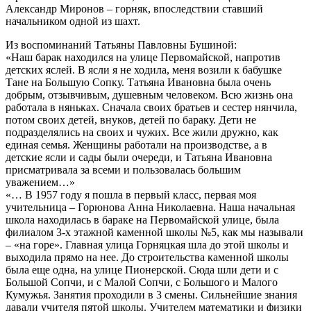
Александр Миронов – горняк, впоследствии ставший
начальником одной из шахт.
Из воспоминаний Татьяны Павловны Бушиной:
«Наш барак находился на улице Первомайской, напротив
детских яслей. В ясли я не ходила, меня возили к бабушке
Тане на Большую Сопку. Татьяна Ивановна была очень
добрым, отзывчивым, душевным человеком. Всю жизнь она
работала в няньках. Сначала своих братьев и сестер нянчила,
потом своих детей, внуков, детей по бараку. Дети не
подразделялись на своих и чужих. Все жили дружно, как
единая семья. Женщины работали на производстве, а в
детские ясли и сады были очереди, и Татьяна Ивановна
присматривала за всеми и пользовалась большим
уважением…»
«… В 1957 году я пошла в первый класс, первая моя
учительница – Горюнова Анна Николаевна. Наша начальная
школа находилась в бараке на Первомайской улице, была
филиалом 3-х этажной каменной школы №5, как мы называли
– «на горе». Главная улица Горняцкая шла до этой школы и
выходила прямо на нее. До строительства каменной школы
была еще одна, на улице Пионерской. Сюда шли дети и с
Большой Сопчи, и с Малой Сопчи, с Большого и Малого
Кумужья. Занятия проходили в 3 смены. Сильнейшие знания
давали учителя пятой школы. Учителем математики и физики