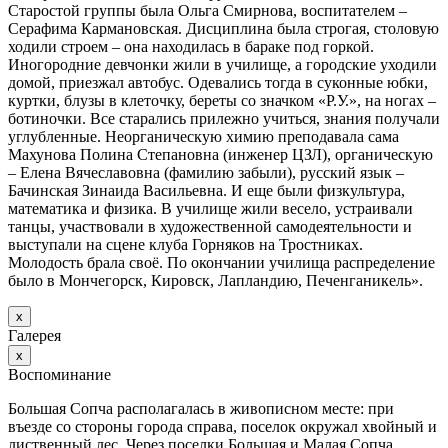
Старостой группы была Ольга Смирнова, воспитателем –
Серафима Кармановская. Дисциплина была строгая, столовую
ходили строем – она находилась в бараке под горкой.
Иногородние девчонки жили в училище, а городские уходили
домой, приезжал автобус. Одевались тогда в суконные юбки,
куртки, блузы в клеточку, береты со значком «Р.У.», на ногах –
ботиночки. Все старались прилежно учиться, знания получали
углубленные. Неорганическую химию преподавала сама
Махунова Полина Степановна (инженер ЦЗЛ), органическую
– Елена Вячеславовна (фамилию забыли), русский язык –
Бачинская Зинаида Васильевна. И еще были физкультура,
математика и физика. В училище жили весело, устраивали
танцы, участвовали в художественной самодеятельности и
выступали на сцене клуба Горняков на Тростниках.
Молодость брала своё. По окончании училища распределение
было в Мончегорск, Кировск, Лапландию, Печенганикель».
х
Галерея
х
Воспоминание
Большая Сопча располагалась в живописном месте: при
въезде со стороны города справа, поселок окружал хвойный и
лиственный лес. Через поселки Большая и Малая Сопча