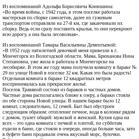
Из воспоминаний Адольфа Борисовича Конюшина:
«Во время войны, с 1942 года, в этом поселке работала
мастерская по сборке самолетов, далее их гужевым
транспортом отправляли на 27-й км, где заканчивали их
сборку. Ведь если сразу поставить крылья, то они перекроют
всю дорогу, а она была лесовозная».
Из воспоминаний Тамары Васильевны Дементьевой:
«В 1952 году пятилетней девочкой меня привезли в г.
Мончегорск из Вологодской области. Мама, Брюханова Нина
Степановна, уже жила и работала в Мончегорске на
лесобирже. В этом же году мама получила комнату в бараке №
29 по улице Новой в поселке 32 км. Какая это была радость!
Отдельная комната в бараке 12 квадратных метров
воспринималась как прекрасное жильё.
Поселок Травяной состоял из бараков и частных домов.
Частные дома располагались ближе к озеру, а бараки стояли
по обе стороны Новой улицы. В нашем бараке было 12
комнат, следовательно, 12 семей. Быт был обустроен
следующим образом: отопление печное, вода в колонке рядом
с домом, туалет общий: мужской и женский. Кухня одна на
всех – это одна комната с печкой и плитой, по субботам
ездили в баню, где стояли в очереди, иногда больше часа, зато
в буфете бани продавали очень вкусный морс, булочки.