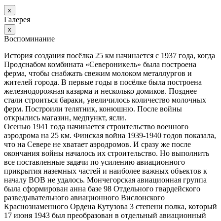
х
Галерея
х
Воспоминание
История создания посёлка 25 км начинается с 1937 года, когда
Продснабом комбината «Североникель» была построена
ферма, чтобы снабжать свежим молоком металлургов и
жителей города. В первые годы в посёлке была построена
железнодорожная казарма и несколько домиков. Позднее
стали строиться бараки, увеличилось количество молочных
ферм. Построили телятник, конюшню. После войны
открылись магазин, медпункт, ясли.
Осенью 1941 года начинается строительство военного
аэродрома на 25 км. Финская война 1939-1940 годов показала,
что на Севере не хватает аэродромов. И сразу же после
окончания войны началось их строительство. Но выполнить
все поставленные задачи по усилению авиационного
прикрытия наземных частей и наиболее важных объектов к
началу ВОВ не удалось. Мончегорская авиационная группа
была сформирован анна базе 98 Отдельного гвардейского
разведывательного авиационного Вислонского
Краснознаменного Ордена Кутузова 3 степени полка, который
17 июня 1943 был преобразован в отдельный авиационный