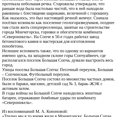
протекала небольшая речка. Старожилы утверждали, что
раньше вода была настолько чистой, что в ней находили
раковины с блестящими шариками, величиной с горошину.
Как оказалось, это был настоящий речной жемчуг. Сначала
посёлки возникли как поселение геологоразведчиков, позднее
там стали жить спецпереселенцы, занятые на строительстве
города Мончегорска, горняки и обогатители комбината
«Североникель». На Сопче в 50-е годах работал завод
бетонитового камня и мастерская для изготовления
пенобетона.
Нелишне вспомнить также, что по одному из вариантов
именно здесь, на западном склоне горы Сопчуайвенч, где
располагался поселок Большая Сопча, думали выстроить весь
город.
Улицы поселка Большая Сопча: Песочный переулок, Большая
– Сопчинская, Футбольный переулок.
Поселок Большая Сопча состоял из множества частных домов,
были и бараки, магазин, детский сад № 3, барак–ЖЭК с
актовым залом.
В годы войны на Большой Сопче находились зенитные
батареи, отражавшие бомбовые удары по комбинату
«Североникель».
Из воспоминаний М. А. Кононовой:
«Трудно мы в то время жили в Мончегорске. Большая Сопча,