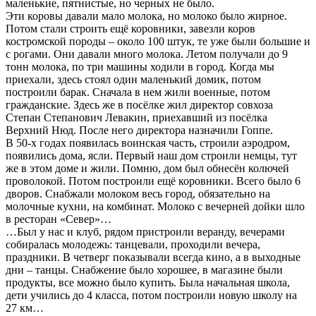
маленькие, пятнистые, но черных не было.
Эти коровы давали мало молока, но молоко было жирное.
Потом стали строить ещё коровники, завезли коров
костромской породы – около 100 штук, те уже были большие и
с рогами. Они давали много молока. Летом получали до 9
тонн молока, по три машины ходили в город. Когда мы
приехали, здесь стоял один маленький домик, потом
построили барак. Сначала в нем жили военные, потом
гражданские. Здесь же в посёлке жил директор совхоза
Степан Степанович Левакин, приехавший из посёлка
Верхний Нюд. После него директора назначили Гоппе.
В 50-х годах появилась воинская часть, строили аэродром,
появились дома, ясли. Первый наш дом строили немцы, тут
же в этом доме и жили. Помню, дом был обнесён колючей
проволокой. Потом построили ещё коровники. Всего было 6
дворов. Снабжали молоком весь город, обязательно на
молочные кухни, на комбинат. Молоко с вечерней дойки шло
в ресторан «Север»…
…Был у нас и клуб, рядом пристроили веранду, вечерами
собиралась молодежь: танцевали, проходили вечера,
праздники. В четверг показывали всегда кино, а в выходные
дни – танцы. Снабжение было хорошее, в магазине были
продукты, все можно было купить. Была начальная школа,
дети учились до 4 класса, потом построили новую школу на
27 км…