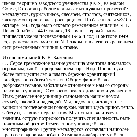
школа фабрично-заводского ученичества (ФЗУ) на Малой
Сопче, Готовили рабочие кадры самых нужных профессий:
металлургов, бурильщиков, слесарей, столяров, сантехников,
электромонтеров и электросварщиков. На базе школы ФЗО в
октябре 1943 года было открыто ремесленное училище № 1.
Первый набор – 440 человек, 16 групп. Первый выпуск
пришелся уже на послевоенный 1946-й год. В октябре 1949
года ремесленное училище № 1 закрыли в связи сокращением
сети ремесленных училищ в стране.
Из воспоминаний В. В. Баженова:
«…Серое трехэтажное здание училища мне тогда показалось
огромным, как бы продолжением горы Нюд. Прошло уже
более пятидесяти лет, а память бережно хранит яркий
калейдоскоп событий тех лет. Общим фоном было
доброжелательное, заботливое отношение к нам со стороны
персонала училища. Это располагало к доверию и уважению.
Итак, ремесленное училище становилось нашим домом,
семьей, школой и надеждой. Мы, недоучки, истощенные
войной и послевоенной голодухой, нашли здесь приют, тепло,
заботу и, главное, перспективу. Мы испытывали тягу к
знаниям, острую потребность получить специальность, быть
полезным обществу. Ремесленное училище было
многопрофильно. Группу металлургов составляли наиболее
крепкие и здоровые ребята. Химиками-лаборантами были