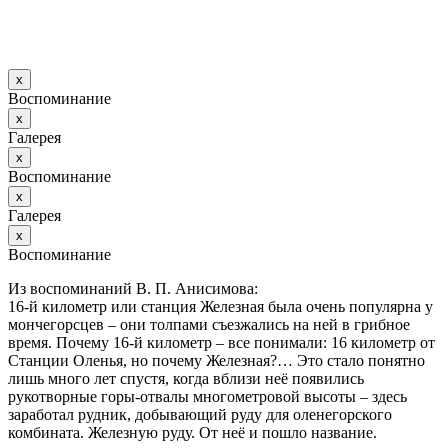
х
Воспоминание
х
Галерея
х
Воспоминание
х
Галерея
х
Воспоминание
Из воспоминаний В. П. Анисимова:
16-й километр или станция Железная была очень популярна у
мончегорсцев – они толпами съезжались на ней в грибное
время. Почему 16-й километр – все понимали: 16 километр от
Станции Оленья, но почему Железная?… Это стало понятно
лишь много лет спустя, когда вблизи неё появились
рукотворные горы-отвалы многометровой высоты – здесь
заработал рудник, добывающий руду для оленегорского
комбината. Железную руду. От неё и пошло название.