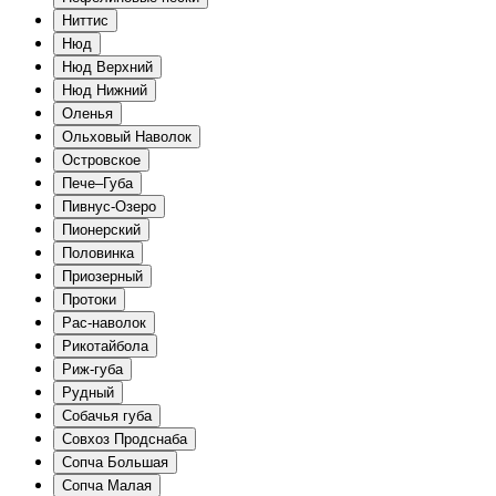
Ниттис
Нюд
Нюд Верхний
Нюд Нижний
Оленья
Ольховый Наволок
Островское
Пече–Губа
Пивнус-Озеро
Пионерский
Половинка
Приозерный
Протоки
Рас-наволок
Рикотайбола
Риж-губа
Рудный
Собачья губа
Совхоз Продснаба
Сопча Большая
Сопча Малая