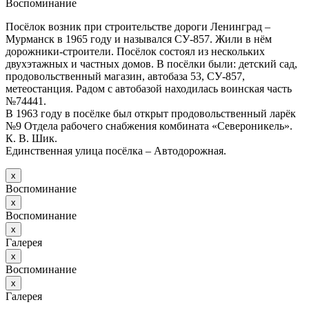
Воспоминание
Посёлок возник при строительстве дороги Ленинград –
Мурманск в 1965 году и назывался СУ-857. Жили в нём
дорожники-строители. Посёлок состоял из нескольких
двухэтажных и частных домов. В посёлки были: детский сад,
продовольственный магазин, автобаза 53, СУ-857,
метеостанция. Радом с автобазой находилась воинская часть
№74441.
В 1963 году в посёлке был открыт продовольственный ларёк
№9 Отдела рабочего снабжения комбината «Североникель».
К. В. Шик.
Единственная улица посёлка – Автодорожная.
х
Воспоминание
х
Воспоминание
х
Галерея
х
Воспоминание
х
Галерея