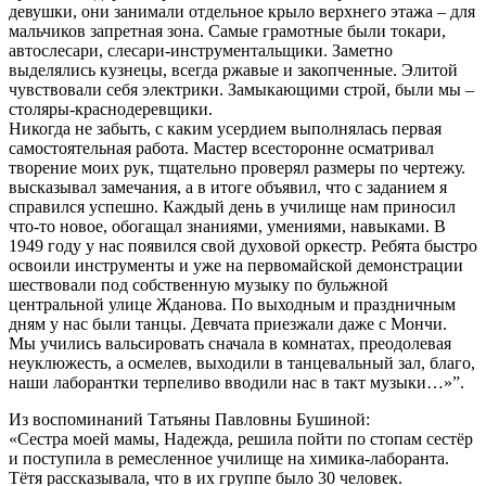
девушки, они занимали отдельное крыло верхнего этажа – для
мальчиков запретная зона. Самые грамотные были токари,
автослесари, слесари-инструментальщики. Заметно
выделялись кузнецы, всегда ржавые и закопченные. Элитой
чувствовали себя электрики. Замыкающими строй, были мы –
столяры-краснодеревщики.
Никогда не забыть, с каким усердием выполнялась первая
самостоятельная работа. Мастер всесторонне осматривал
творение моих рук, тщательно проверял размеры по чертежу.
высказывал замечания, а в итоге объявил, что с заданием я
справился успешно. Каждый день в училище нам приносил
что-то новое, обогащал знаниями, умениями, навыками. В
1949 году у нас появился свой духовой оркестр. Ребята быстро
освоили инструменты и уже на первомайской демонстрации
шествовали под собственную музыку по бульжной
центральной улице Жданова. По выходным и праздничным
дням у нас были танцы. Девчата приезжали даже с Мончи.
Мы учились вальсировать сначала в комнатах, преодолевая
неуклюжесть, а осмелев, выходили в танцевальный зал, благо,
наши лаборантки терпеливо вводили нас в такт музыки…»”.
Из воспоминаний Татьяны Павловны Бушиной:
«Сестра моей мамы, Надежда, решила пойти по стопам сестёр
и поступила в ремесленное училище на химика-лаборанта.
Тётя рассказывала, что в их группе было 30 человек.