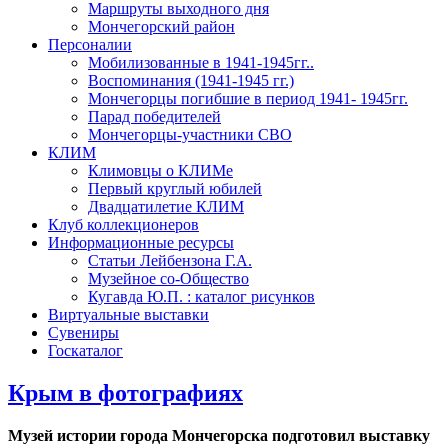
Маршруты выходного дня
Мончегорский район
Персоналии
Мобилизованные в 1941-1945гг..
Воспоминания (1941-1945 гг.)
Мончегорцы погибшие в период 1941- 1945гг.
Парад победителей
Мончегорцы-участники СВО
КЛИМ
Климовцы о КЛИМе
Первый круглый юбилей
Двадцатилетие КЛИМ
Клуб коллекционеров
Информационные ресурсы
Статьи Лейбензона Г.А.
Музейное со-Общество
Кугавда Ю.П. : каталог рисунков
Виртуальные выставки
Сувениры
Госкаталог
Крым в фотографиях
Музей истории города Мончегорска подготовил выставку