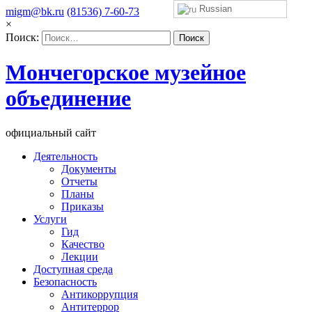
Russian
migm@bk.ru
(81536) 7-60-73
×
Поиск:
Мончегорское музейное
объединение
официальный сайт
Деятельность
Документы
Отчеты
Планы
Приказы
Услуги
Гид
Качество
Лекции
Доступная среда
Безопасность
Антикоррупция
Антитеррор