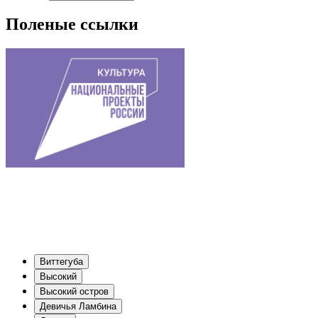
Поленые ссылки
Виттегуба
Высокий
Высокий остров
Девичья Ламбина