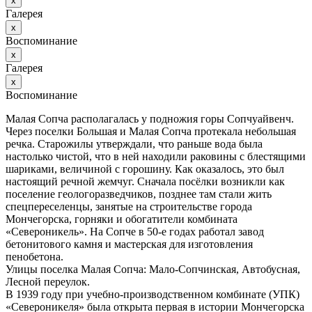
х
Галерея
х
Воспоминание
х
Галерея
х
Воспоминание
Малая Сопча располагалась у подножия горы Сопчуайвенч.
Через поселки Большая и Малая Сопча протекала небольшая
речка. Старожилы утверждали, что раньше вода была
настолько чистой, что в ней находили раковины с блестящими
шариками, величиной с горошину. Как оказалось, это был
настоящий речной жемчуг. Сначала посёлки возникли как
поселение геологоразведчиков, позднее там стали жить
спецпереселенцы, занятые на строительстве города
Мончегорска, горняки и обогатители комбината
«Североникель». На Сопче в 50-е годах работал завод
бетонитового камня и мастерская для изготовления
пенобетона.
Улицы поселка Малая Сопча: Мало-Сопчинская, Автобусная,
Лесной переулок.
В 1939 году при учебно-производственном комбинате (УПК)
«Североникеля» была открыта первая в истории Мончегорска