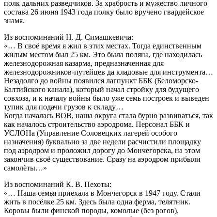
полк дальних разведчиков. За храбрость и мужество личного
состава 26 июня 1943 года полку было вручено гвардейское
знамя.
Из воспоминаний Н. Д. Симашкевича:
«… В своё время я жил в этих местах. Тогда единственным
жилым местом был 25 км. Это была поляна, где находилась
железнодорожная казарма, предназначенная для
железнодорожников-путейцев да кладовые для инструмента…
Незадолго до войны появился лагпункт ББК (Беломорско-
Балтийского канала), который начал стройку для будущего
совхоза, и к началу войны было уже семь построек и выведен
тупик для подачи грузов к складу…
Когда началась ВОВ, наша округа стала бурно развиваться, так
как началось строительство аэродрома. Персонал ББК и
УСЛОНа (Управление Соловецких лагерей особого
назначения) буквально за две недели расчистили площадку
под аэродром и проложил дорогу до Мончегорска, на этом
закончив своё существование. Сразу на аэродром прибыли
самолёты…»
Из воспоминаний К. В. Пехоты:
«… Наша семья приехала в Мончегорск в 1947 году. Стали
жить в посёлке 25 км. Здесь была одна ферма, телятник.
Коровы были финской породы, комолые (без рогов),