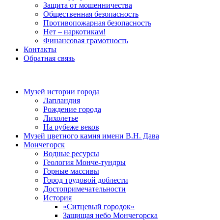
Защита от мошенничества
Общественная безопасность
Противопожарная безопасность
Нет – наркотикам!
Финансовая грамотность
Контакты
Обратная связь
Музей истории города
Лапландия
Рождение города
Лихолетье
На рубеже веков
Музей цветного камня имени В.Н. Дава
Мончегорск
Водные ресурсы
Геология Монче-тундры
Горные массивы
Город трудовой доблести
Достопримечательности
История
«Ситцевый городок»
Защищая небо Мончегорска