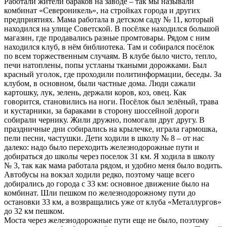
Работали жители бараков на заводе – так мы называли
комбинат «Североникель», на стройках города и других
предприятиях. Мама работала в детском саду № 11, который
находился на улице Советской. В посёлке находился большой
магазин, где продавались разные промтовары. Рядом с ним
находился клуб, в нём библиотека. Там и собирался посёлок
по всем торжественным случаям. В клубе было чисто, тепло,
печи натоплены, попы устланы ткаными дорожками. Был
красный уголок, где проходили политинформации, беседы. За
клубом, в основном, были частные дома. Люди сажали
картошку, лук, зелень, держали коров, коз, овец. Как
говорится, становились на ноги. Посёлок был зелёный, трава
и кустарники, за бараками в сторону шоссейной дороги
собирали чернику. Жили дружно, помогали друг другу. В
праздничные дни собирались на крылечке, играла гармошка,
пели песни, частушки. Дети ходили в школу № 8 – от нас
далеко: надо было переходить железнодорожные пути и
добираться до школы через поселок 31 км. Я ходила в школу
№ 3, так как мама работала рядом, и удобно меня было водить.
Автобусы на вокзал ходили редко, поэтому чаще всего
добирались до города с 33 км: основное движение было на
комбинат. Шли пешком по железнодорожному пути до
остановки 33 км, а возвращались уже от клуба «Металлургов»
до 32 км пешком.
Моста через железнодорожные пути еще не было, поэтому