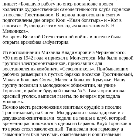
пишет: «Большую работу по опер постановке провел
коллектив художественной самодеятельности клуба горняков
в поселке Тростниковом. В период подготовки к смотру
подготовлены две оперы Кюи «Иван богатырь» и «Кот в
сапогах». Руководит этим молодым коллективом Б. Н.
Мельников».
Во время Великой Отечественной войны в поселке была
открыта врачебная амбулатория.
Из воспоминаний Михаила Владимировича Чериковского:
«30 июня 1942 года я приехал в Мончегорск. Мы были первой
группой электромонтажников, приехавших для
восстановления комбината «Североникель». Прибывающих
рабочих размещали в пустых бараках поселков Тростниковый,
Малая и Большая Сопча, Малое и Большое Кумужье. Нашу
группу поселили в молодежном общежитии, на улице
Горняков, в районе будущей школы № 5. Там я организовал
красный уголок, выписал газеты, по вечерам приходила
молодежь.
Помню места расположения зенитных орудий: в поселке
Тростниковый, на Сопче. Мы дружили с командирами и с
девушками-зенитчицами, ходили на танцы в клуб, который
временно расположился в одном из бараков. Клуб Горняков в
то время стоял заколоченный. Танцевали под гармошку, а
гармонистом был веселый, обаятельный и общительный