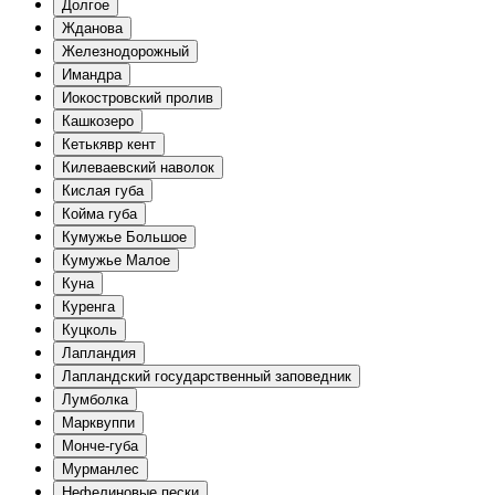
Долгое
Жданова
Железнодорожный
Имандра
Иокостровский пролив
Кашкозеро
Кетькявр кент
Килеваевский наволок
Кислая губа
Койма губа
Кумужье Большое
Кумужье Малое
Куна
Куренга
Куцколь
Лапландия
Лапландский государственный заповедник
Лумболка
Марквуппи
Монче-губа
Мурманлес
Нефелиновые пески