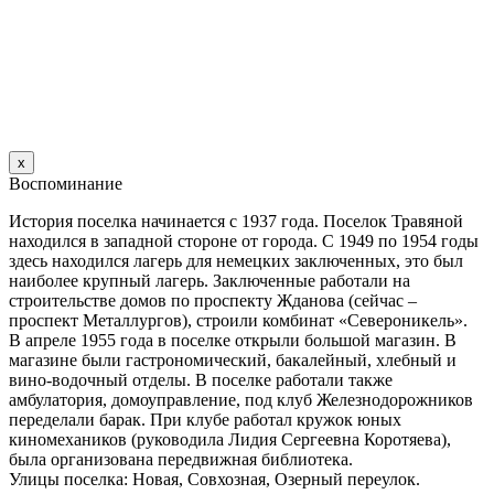
х
Воспоминание
История поселка начинается с 1937 года. Поселок Травяной
находился в западной стороне от города. С 1949 по 1954 годы
здесь находился лагерь для немецких заключенных, это был
наиболее крупный лагерь. Заключенные работали на
строительстве домов по проспекту Жданова (сейчас –
проспект Металлургов), строили комбинат «Североникель».
В апреле 1955 года в поселке открыли большой магазин. B
магазине были гастрономический, бакалейный, хлебный и
вино-водочный отделы. В поселке работали также
амбулатория, домоуправление, под клуб Железнодорожников
переделали барак. При клубе работал кружок юных
киномехаников (руководила Лидия Сергеевна Коротяева),
была организована передвижная библиотека.
Улицы поселка: Новая, Совхозная, Озерный переулок.