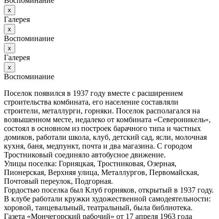
Воспоминание
х
Галерея
х
Воспоминание
х
Галерея
х
Воспоминание
Поселок появился в 1937 году вместе с расширением
строительства комбината, его население составляли
строители, металлурги, горняки. Поселок располагался на
возвышенном месте, недалеко от комбината «Североникель»,
состоял в основном из построек барачного типа и частных
домиков, работали школа, клуб, детский сад, ясли, молочная
кухня, баня, медпункт, почта и два магазина. С городом
Тростниковый соединяло автобусное движение.
Улицы поселка: Горняцкая, Тростниковая, Озерная,
Пионерская, Верхняя улица, Металлургов, Первомайская,
Почтовый переулок, Подгорная.
Гордостью поселка был Клуб горняков, открытый в 1937 году.
В клубе работали кружки художественной самодеятельности:
хоровой, танцевальный, театральный, была библиотека.
Газета «Мончегорский рабочий» от 17 апреля 1963 года