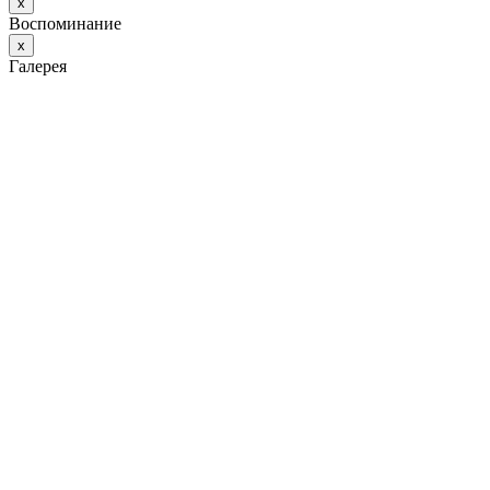
х
Воспоминание
х
Галерея