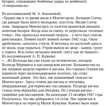
батареи, отражавшие бомбовые удары по комбинату
«Североникель».
Из воспоминаний М. А. Кононовой:
«Трудно мы в то время жили в Мончегорске. Большая Сопча,
где раньше было много молодежи, опустела. Малая Сопча
тоже. Защищала Мончегорск от налетов вражеской авиации
зенитная батарея. Когда шла на смену, то пересекала «огневые
точки». Нас пропускал военный патруль – у него был список
работающих. Помню налёт зимней ночью 1942 года. Окна
дребезжали, сыпались стекла. Я металась по насосной одна и
не знала, куда укрыться. Утром вышла во двор – камни, грунт
у порога. Вся сопка засыпана землей, снегу как не бывало».
Из воспоминаний А. П. Казиева:
«…Из Вологды мы уже ехали по-человечески, поездом
Вологда-Мурманск в пассажирском вагоне. Большинство из
нас впервые видели паровоз и вагоны. На станции Оленья нас
перевели через железнодорожное полотно, где стоял
маленький домик. Это был, так называемый «вокзал на
Мончегорск». Здесь стояли два вагона и теплушка,
оборудованные для перевозки пассажиров. Посреди вагона
стояла печь-буржуйка для обогрева. По стенкам вагона –
скамейки для пассажиров. На календаре 23 октября 1947 года.
Получалось, что мы добирались 14 суток. Нас привезли в
Мончегорск на переезд Малое Кумужье. Каково было наше