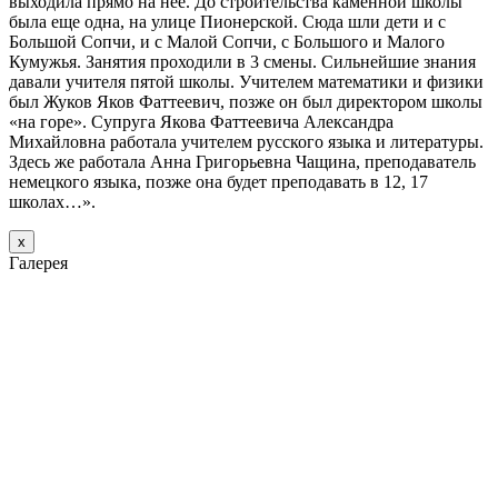
выходила прямо на нее. До строительства каменной школы
была еще одна, на улице Пионерской. Сюда шли дети и с
Большой Сопчи, и с Малой Сопчи, с Большого и Малого
Кумужья. Занятия проходили в 3 смены. Сильнейшие знания
давали учителя пятой школы. Учителем математики и физики
был Жуков Яков Фаттеевич, позже он был директором школы
«на горе». Супруга Якова Фаттеевича Александра
Михайловна работала учителем русского языка и литературы.
Здесь же работала Анна Григорьевна Чащина, преподаватель
немецкого языка, позже она будет преподавать в 12, 17
школах…».
х
Галерея