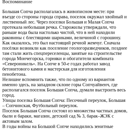
Воспоминание
Большая Сопча располагалась в живописном месте: при
въезде со стороны города справа, поселок окружал хвойный и
лиственный лес. Через поселки Большая и Малая Сопча
протекала небольшая речка. Старожилы утверждали, что
раньше вода была настолько чистой, что в ней находили
раковины с блестящими шариками, величиной с горошину.
Как оказалось, это был настоящий речной жемчуг. Сначала
посёлки возникли как поселение геологоразведчиков, позднее
там стали жить спецпереселенцы, занятые на строительстве
города Мончегорска, горняки и обогатители комбината
«Североникель». На Сопче в 50-е годах работал завод
бетонитового камня и мастерская для изготовления
пенобетона.
Нелишне вспомнить также, что по одному из вариантов
именно здесь, на западном склоне горы Сопчуайвенч, где
располагался поселок Большая Сопча, думали выстроить весь
город.
Улицы поселка Большая Сопча: Песочный переулок, Большая
– Сопчинская, Футбольный переулок.
Поселок Большая Сопча состоял из множества частных домов,
были и бараки, магазин, детский сад № 3, барак–ЖЭК с
актовым залом.
В годы войны на Большой Сопче находились зенитные