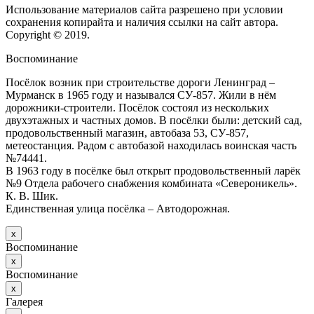
Использование материалов сайта разрешено при условии
сохранения копирайта и наличия ссылки на сайт автора.
Copyright © 2019.
Воспоминание
Посёлок возник при строительстве дороги Ленинград –
Мурманск в 1965 году и назывался СУ-857. Жили в нём
дорожники-строители. Посёлок состоял из нескольких
двухэтажных и частных домов. В посёлки были: детский сад,
продовольственный магазин, автобаза 53, СУ-857,
метеостанция. Радом с автобазой находилась воинская часть
№74441.
В 1963 году в посёлке был открыт продовольственный ларёк
№9 Отдела рабочего снабжения комбината «Североникель».
К. В. Шик.
Единственная улица посёлка – Автодорожная.
х
Воспоминание
х
Воспоминание
х
Галерея