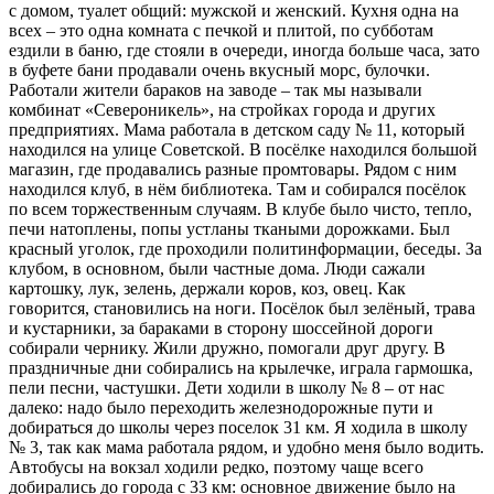
с домом, туалет общий: мужской и женский. Кухня одна на
всех – это одна комната с печкой и плитой, по субботам
ездили в баню, где стояли в очереди, иногда больше часа, зато
в буфете бани продавали очень вкусный морс, булочки.
Работали жители бараков на заводе – так мы называли
комбинат «Североникель», на стройках города и других
предприятиях. Мама работала в детском саду № 11, который
находился на улице Советской. В посёлке находился большой
магазин, где продавались разные промтовары. Рядом с ним
находился клуб, в нём библиотека. Там и собирался посёлок
по всем торжественным случаям. В клубе было чисто, тепло,
печи натоплены, попы устланы ткаными дорожками. Был
красный уголок, где проходили политинформации, беседы. За
клубом, в основном, были частные дома. Люди сажали
картошку, лук, зелень, держали коров, коз, овец. Как
говорится, становились на ноги. Посёлок был зелёный, трава
и кустарники, за бараками в сторону шоссейной дороги
собирали чернику. Жили дружно, помогали друг другу. В
праздничные дни собирались на крылечке, играла гармошка,
пели песни, частушки. Дети ходили в школу № 8 – от нас
далеко: надо было переходить железнодорожные пути и
добираться до школы через поселок 31 км. Я ходила в школу
№ 3, так как мама работала рядом, и удобно меня было водить.
Автобусы на вокзал ходили редко, поэтому чаще всего
добирались до города с 33 км: основное движение было на