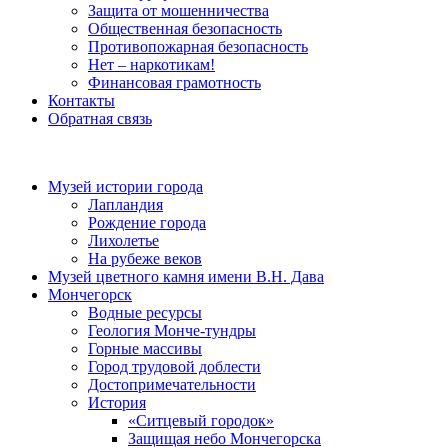
Защита от мошенничества
Общественная безопасность
Противопожарная безопасность
Нет – наркотикам!
Финансовая грамотность
Контакты
Обратная связь
Музей истории города
Лапландия
Рождение города
Лихолетье
На рубеже веков
Музей цветного камня имени В.Н. Дава
Мончегорск
Водные ресурсы
Геология Монче-тундры
Горные массивы
Город трудовой доблести
Достопримечательности
История
«Ситцевый городок»
Защищая небо Мончегорска