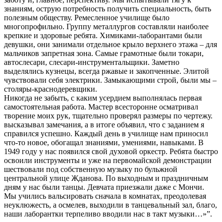
знаниям, острую потребность получить специальность, быть
полезным обществу. Ремесленное училище было
многопрофильно. Группу металлургов составляли наиболее
крепкие и здоровые ребята. Химиками-лаборантами были
девушки, они занимали отдельное крыло верхнего этажа – для
мальчиков запретная зона. Самые грамотные были токари,
автослесари, слесари-инструментальщики. Заметно
выделялись кузнецы, всегда ржавые и закопченные. Элитой
чувствовали себя электрики. Замыкающими строй, были мы –
столяры-краснодеревщики.
Никогда не забыть, с каким усердием выполнялась первая
самостоятельная работа. Мастер всесторонне осматривал
творение моих рук, тщательно проверял размеры по чертежу.
высказывал замечания, а в итоге объявил, что с заданием я
справился успешно. Каждый день в училище нам приносил
что-то новое, обогащал знаниями, умениями, навыками. В
1949 году у нас появился свой духовой оркестр. Ребята быстро
освоили инструменты и уже на первомайской демонстрации
шествовали под собственную музыку по бульжной
центральной улице Жданова. По выходным и праздничным
дням у нас были танцы. Девчата приезжали даже с Мончи.
Мы учились вальсировать сначала в комнатах, преодолевая
неуклюжесть, а осмелев, выходили в танцевальный зал, благо,
наши лаборантки терпеливо вводили нас в такт музыки…»”.