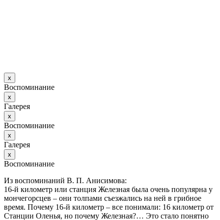
х
Воспоминание
х
Галерея
х
Воспоминание
х
Галерея
х
Воспоминание
Из воспоминаний В. П. Анисимова:
16-й километр или станция Железная была очень популярна у
мончегорсцев – они толпами съезжались на ней в грибное
время. Почему 16-й километр – все понимали: 16 километр от
Станции Оленья, но почему Железная?… Это стало понятно