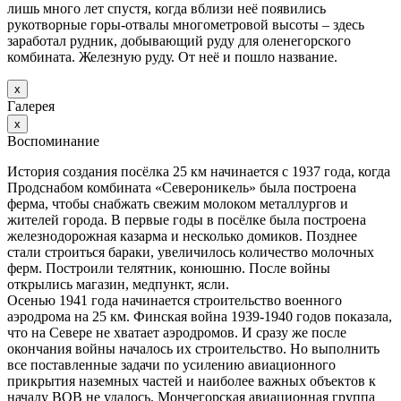
лишь много лет спустя, когда вблизи неё появились
рукотворные горы-отвалы многометровой высоты – здесь
заработал рудник, добывающий руду для оленегорского
комбината. Железную руду. От неё и пошло название.
х
Галерея
х
Воспоминание
История создания посёлка 25 км начинается с 1937 года, когда
Продснабом комбината «Североникель» была построена
ферма, чтобы снабжать свежим молоком металлургов и
жителей города. В первые годы в посёлке была построена
железнодорожная казарма и несколько домиков. Позднее
стали строиться бараки, увеличилось количество молочных
ферм. Построили телятник, конюшню. После войны
открылись магазин, медпункт, ясли.
Осенью 1941 года начинается строительство военного
аэродрома на 25 км. Финская война 1939-1940 годов показала,
что на Севере не хватает аэродромов. И сразу же после
окончания войны началось их строительство. Но выполнить
все поставленные задачи по усилению авиационного
прикрытия наземных частей и наиболее важных объектов к
началу ВОВ не удалось. Мончегорская авиационная группа