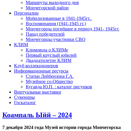
Маршруты выходного дня
Мончегорский район
Персоналии
Мобилизованные в 1941-1945гг..
Воспоминания (1941-1945 гг.)
Мончегорцы погибшие в период 1941- 1945гг.
Парад победителей
Мончегорцы-участники СВО
КЛИМ
Климовцы о КЛИМе
Первый круглый юбилей
Двадцатилетие КЛИМ
Клуб коллекционеров
Информационные ресурсы
Статьи Лейбензона Г.А.
Музейное со-Общество
Кугавда Ю.П. : каталог рисунков
Виртуальные выставки
Сувениры
Госкаталог
Коампаль Ыйй – 2024
7 декабря 2024 года Музей истории города Мончегорска