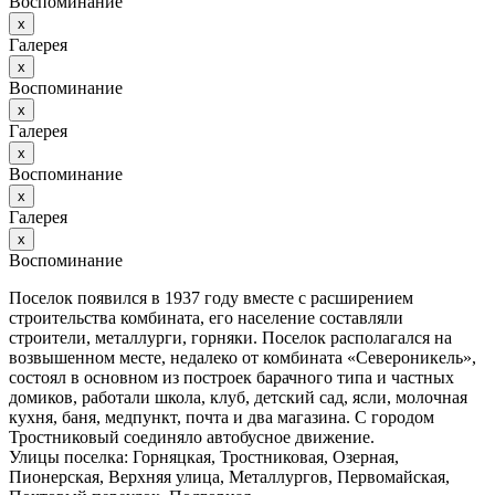
Воспоминание
х
Галерея
х
Воспоминание
х
Галерея
х
Воспоминание
х
Галерея
х
Воспоминание
Поселок появился в 1937 году вместе с расширением
строительства комбината, его население составляли
строители, металлурги, горняки. Поселок располагался на
возвышенном месте, недалеко от комбината «Североникель»,
состоял в основном из построек барачного типа и частных
домиков, работали школа, клуб, детский сад, ясли, молочная
кухня, баня, медпункт, почта и два магазина. С городом
Тростниковый соединяло автобусное движение.
Улицы поселка: Горняцкая, Тростниковая, Озерная,
Пионерская, Верхняя улица, Металлургов, Первомайская,