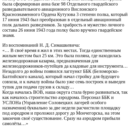
была сформирован анна базе 98 Отдельного гвардейского
разведывательного авиационного Вислонского
Краснознаменного Ордена Кутузова 3 степени полка, который
17 июня 1943 был преобразован в отдельный авиационный
полк дальних разведчиков. За храбрость и мужество личного
состава 26 июня 1943 года полку было вручено гвардейское
знамя.
Из воспоминаний Н. Д. Симашкевича:
«… В своё время я жил в этих местах. Тогда единственным
жилым местом был 25 км. Это была поляна, где находилась
железнодорожная казарма, предназначенная для
железнодорожников-путейцев да кладовые для инструмента…
Незадолго до войны появился лагпункт ББК (Беломорско-
Балтийского канала), который начал стройку для будущего
совхоза, и к началу войны было уже семь построек и выведен
тупик для подачи грузов к складу…
Когда началась ВОВ, наша округа стала бурно развиваться, так
как началось строительство аэродрома. Персонал ББК и
УСЛОНа (Управление Соловецких лагерей особого
назначения) буквально за две недели расчистили площадку
под аэродром и проложил дорогу до Мончегорска, на этом
закончив своё существование. Сразу на аэродром прибыли
самолёты…»