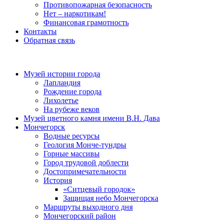
Противопожарная безопасность
Нет – наркотикам!
Финансовая грамотность
Контакты
Обратная связь
Музей истории города
Лапландия
Рождение города
Лихолетье
На рубеже веков
Музей цветного камня имени В.Н. Дава
Мончегорск
Водные ресурсы
Геология Монче-тундры
Горные массивы
Город трудовой доблести
Достопримечательности
История
«Ситцевый городок»
Защищая небо Мончегорска
Маршруты выходного дня
Мончегорский район