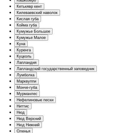
Кашкозеро
Кетькявр кент
Килеваевский наволок
Кислая губа
Койма губа
Кумужье Большое
Кумужье Малое
Куна
Куренга
Куцколь
Лапландия
Лапландский государственный заповедник
Лумболка
Марквуппи
Монче-губа
Мурманлес
Нефелиновые пески
Ниттис
Нюд
Нюд Верхний
Нюд Нижний
Оленья