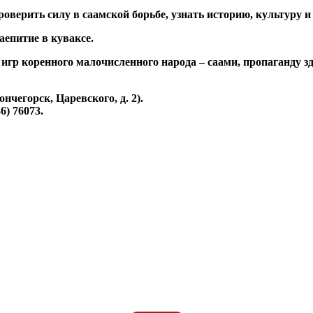
оверить силу в саамской борьбе, узнать историю, культуру и
епитие в куваксе.
р коренного малочисленного народа – саами, пропаганду зд
нчегорск, Царевского, д. 2).
) 76073.