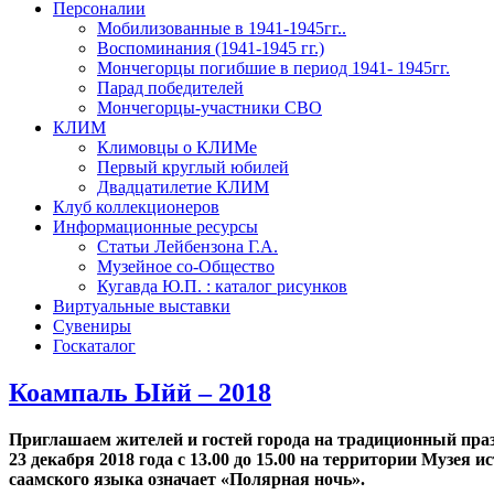
Персоналии
Мобилизованные в 1941-1945гг..
Воспоминания (1941-1945 гг.)
Мончегорцы погибшие в период 1941- 1945гг.
Парад победителей
Мончегорцы-участники СВО
КЛИМ
Климовцы о КЛИМе
Первый круглый юбилей
Двадцатилетие КЛИМ
Клуб коллекционеров
Информационные ресурсы
Статьи Лейбензона Г.А.
Музейное со-Общество
Кугавда Ю.П. : каталог рисунков
Виртуальные выставки
Сувениры
Госкаталог
Коампаль Ыйй – 2018
Приглашаем жителей и гостей города на традиционный пр
23 декабря 2018 года с 13.00 до 15.00 на территории Музея
саамского языка означает «Полярная ночь».