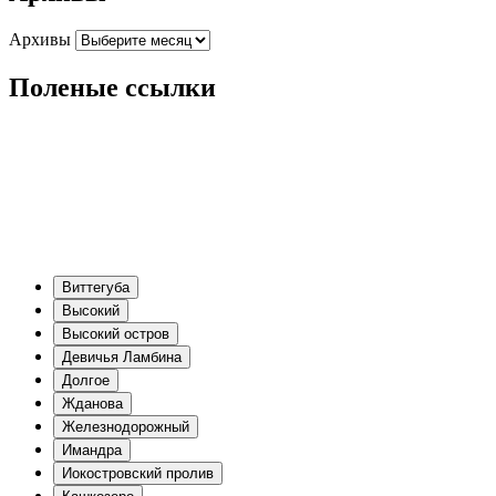
Архивы
Поленые ссылки
Виттегуба
Высокий
Высокий остров
Девичья Ламбина
Долгое
Жданова
Железнодорожный
Имандра
Иокостровский пролив