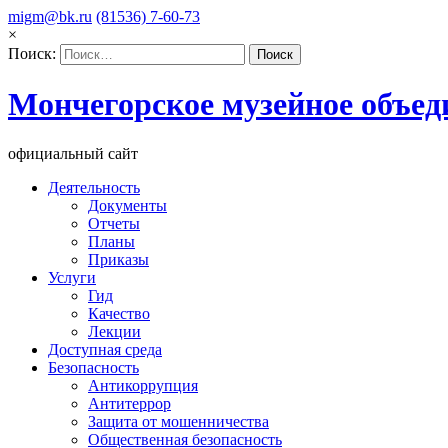
migm@bk.ru
(81536) 7-60-73
×
Поиск:
Мончегорское музейное объед
официальный сайт
Деятельность
Документы
Отчеты
Планы
Приказы
Услуги
Гид
Качество
Лекции
Доступная среда
Безопасность
Антикоррупция
Антитеррор
Защита от мошенничества
Общественная безопасность