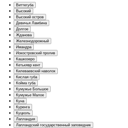
Виттегуба
Высокий
Высокий остров
Девичья Ламбина
Долгое
Жданова
Железнодорожный
Имандра
Иокостровский пролив
Кашкозеро
Кетькявр кент
Килеваевский наволок
Кислая губа
Койма губа
Кумужье Большое
Кумужье Малое
Куна
Куренга
Куцколь
Лапландия
Лапландский государственный заповедник