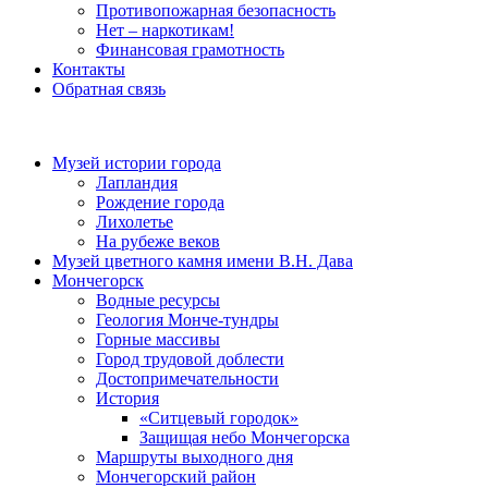
Противопожарная безопасность
Нет – наркотикам!
Финансовая грамотность
Контакты
Обратная связь
Музей истории города
Лапландия
Рождение города
Лихолетье
На рубеже веков
Музей цветного камня имени В.Н. Дава
Мончегорск
Водные ресурсы
Геология Монче-тундры
Горные массивы
Город трудовой доблести
Достопримечательности
История
«Ситцевый городок»
Защищая небо Мончегорска
Маршруты выходного дня
Мончегорский район