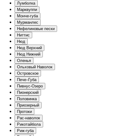
Лумболка
Марквуппи
Монче-губа
Мурманлес
Нефелиновые пески
Ниттис
Нюд
Нюд Верхний
Нюд Нижний
Оленья
Ольховый Наволок
Островское
Пече–Губа
Пивнус-Озеро
Пионерский
Половинка
Приозерный
Протоки
Рас-наволок
Рикотайбола
Риж-губа