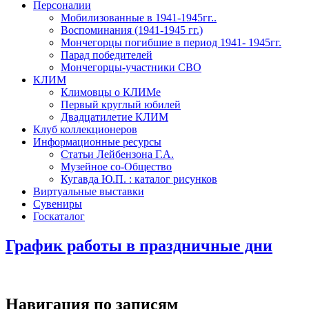
Персоналии
Мобилизованные в 1941-1945гг..
Воспоминания (1941-1945 гг.)
Мончегорцы погибшие в период 1941- 1945гг.
Парад победителей
Мончегорцы-участники СВО
КЛИМ
Климовцы о КЛИМе
Первый круглый юбилей
Двадцатилетие КЛИМ
Клуб коллекционеров
Информационные ресурсы
Статьи Лейбензона Г.А.
Музейное со-Общество
Кугавда Ю.П. : каталог рисунков
Виртуальные выставки
Сувениры
Госкаталог
График работы в праздничные дни
Навигация по записям