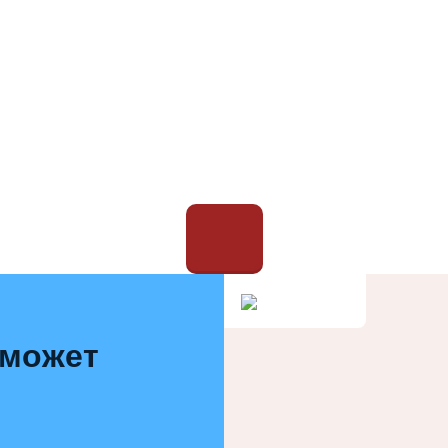
 может