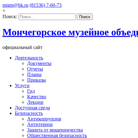
migm@bk.ru
(81536) 7-60-73
×
Поиск:
Мончегорское музейное объед
официальный сайт
Деятельность
Документы
Отчеты
Планы
Приказы
Услуги
Гид
Качество
Лекции
Доступная среда
Безопасность
Антикоррупция
Антитеррор
Защита от мошенничества
Общественная безопасность