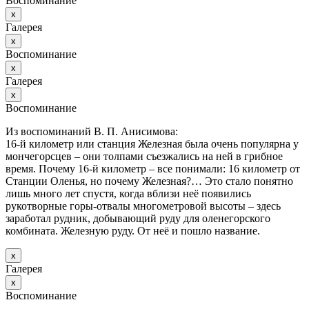
Воспоминание
х
Галерея
х
Воспоминание
х
Галерея
х
Воспоминание
Из воспоминаний В. П. Анисимова:
16-й километр или станция Железная была очень популярна у
мончегорсцев – они толпами съезжались на ней в грибное
время. Почему 16-й километр – все понимали: 16 километр от
Станции Оленья, но почему Железная?… Это стало понятно
лишь много лет спустя, когда вблизи неё появились
рукотворные горы-отвалы многометровой высоты – здесь
заработал рудник, добывающий руду для оленегорского
комбината. Железную руду. От неё и пошло название.
х
Галерея
х
Воспоминание