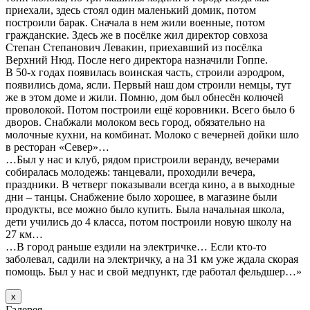
приехали, здесь стоял один маленький домик, потом
построили барак. Сначала в нем жили военные, потом
гражданские. Здесь же в посёлке жил директор совхоза
Степан Степанович Левакин, приехавший из посёлка
Верхний Нюд. После него директора назначили Гоппе.
В 50-х годах появилась воинская часть, строили аэродром,
появились дома, ясли. Первый наш дом строили немцы, тут
же в этом доме и жили. Помню, дом был обнесён колючей
проволокой. Потом построили ещё коровники. Всего было 6
дворов. Снабжали молоком весь город, обязательно на
молочные кухни, на комбинат. Молоко с вечерней дойки шло
в ресторан «Север»…
…Был у нас и клуб, рядом пристроили веранду, вечерами
собиралась молодежь: танцевали, проходили вечера,
праздники. В четверг показывали всегда кино, а в выходные
дни – танцы. Снабжение было хорошее, в магазине были
продукты, все можно было купить. Была начальная школа,
дети учились до 4 класса, потом построили новую школу на
27 км…
…В город раньше ездили на электричке… Если кто-то
заболевал, садили на электричку, а на 31 км уже ждала скорая
помощь. Был у нас и свой медпункт, где работал фельдшер…»
х
Галерея