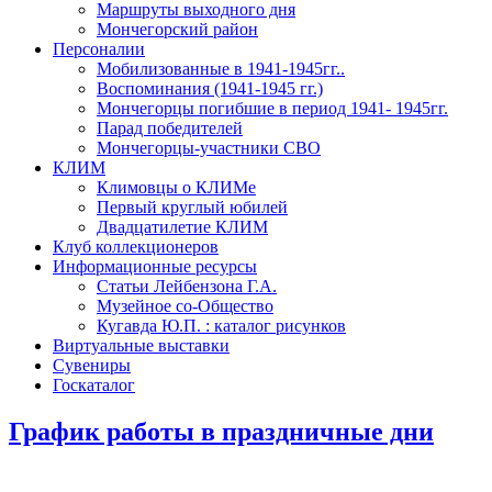
Маршруты выходного дня
Мончегорский район
Персоналии
Мобилизованные в 1941-1945гг..
Воспоминания (1941-1945 гг.)
Мончегорцы погибшие в период 1941- 1945гг.
Парад победителей
Мончегорцы-участники СВО
КЛИМ
Климовцы о КЛИМе
Первый круглый юбилей
Двадцатилетие КЛИМ
Клуб коллекционеров
Информационные ресурсы
Статьи Лейбензона Г.А.
Музейное со-Общество
Кугавда Ю.П. : каталог рисунков
Виртуальные выставки
Сувениры
Госкаталог
График работы в праздничные дни