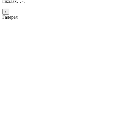
школах…».
х
Галерея