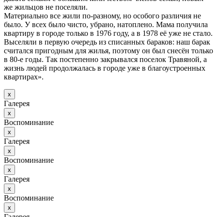
же жильцов не поселяли.
Материально все жили по-разному, но особого различия не
было. У всех было чисто, убрано, натоплено. Мама получила
квартиру в городе только в 1976 году, а в 1978 её уже не стало.
Выселяли в первую очередь из списанных бараков: наш барак
считался пригодным для жилья, поэтому он был снесён только
в 80-е годы. Так постепенно закрывался поселок Травяной, а
жизнь людей продолжалась в городе уже в благоустроенных
квартирах».
х
Галерея
х
Воспоминание
х
Галерея
х
Воспоминание
х
Галерея
х
Воспоминание
х
Галерея