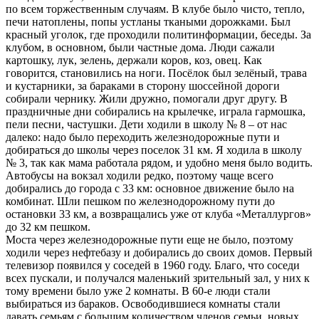
по всем торжественным случаям. В клубе было чисто, тепло,
печи натоплены, попы устланы ткаными дорожками. Был
красный уголок, где проходили политинформации, беседы. За
клубом, в основном, были частные дома. Люди сажали
картошку, лук, зелень, держали коров, коз, овец. Как
говорится, становились на ноги. Посёлок был зелёный, трава
и кустарники, за бараками в сторону шоссейной дороги
собирали чернику. Жили дружно, помогали друг другу. В
праздничные дни собирались на крылечке, играла гармошка,
пели песни, частушки. Дети ходили в школу № 8 – от нас
далеко: надо было переходить железнодорожные пути и
добираться до школы через поселок 31 км. Я ходила в школу
№ 3, так как мама работала рядом, и удобно меня было водить.
Автобусы на вокзал ходили редко, поэтому чаще всего
добирались до города с 33 км: основное движение было на
комбинат. Шли пешком по железнодорожному пути до
остановки 33 км, а возвращались уже от клуба «Металлургов»
до 32 км пешком.
Моста через железнодорожные пути еще не было, поэтому
ходили через нефтебазу и добирались до своих домов. Первый
телевизор появился у соседей в 1960 году. Благо, что соседи
всех пускали, и получался маленький зрительный зал, у них к
тому времени было уже 2 комнаты. В 60-е люди стали
выбираться из бараков. Освободившиеся комнаты стали
давать семьям с большим количеством членов семьи, новых