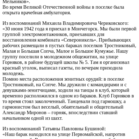
Мельников».
Во время Великой Отечественной войны в поселке была
открыта врачебная амбулатория.
Из воспоминаний Михаила Владимировича Чериковского:
«30 июня 1942 года я приехал в Мончегорск. Мы были первой
группой электромонтажников, приехавших для
восстановления комбината «Североникель». Прибывающих
рабочих размещали в пустых бараках поселков Тростниковый,
Малая и Большая Сопча, Малое и Большое Кумужье. Нашу
группу поселили в молодежном общежитии, на улице
Горняков, в районе будущей школы № 5. Там я организовал
красный уголок, выписал газеты, по вечерам приходила
молодежь.
Помню места расположения зенитных орудий: в поселке
Тростниковый, на Сопче. Мы дружили с командирами и с
девушками-зенитчицами, ходили на танцы в клуб, который
временно расположился в одном из бараков. Клуб Горняков в
то время стоял заколоченный. Танцевали под гармошку, а
гармонистом был веселый, обаятельный и общительный
Александр Миронов – горняк, впоследствии ставший
начальником одной из шахт.
Из воспоминаний Татьяны Павловны Бушиной:
«Наш барак находился на улице Первомайской, напротив