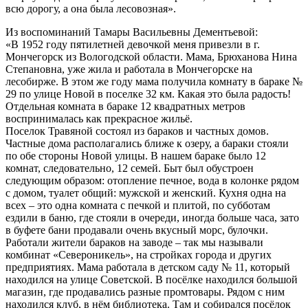
всю дорогу, а она была лесовозная».
Из воспоминаний Тамары Васильевны Дементьевой:
«В 1952 году пятилетней девочкой меня привезли в г.
Мончегорск из Вологодской области. Мама, Брюханова Нина
Степановна, уже жила и работала в Мончегорске на
лесобирже. В этом же году мама получила комнату в бараке №
29 по улице Новой в поселке 32 км. Какая это была радость!
Отдельная комната в бараке 12 квадратных метров
воспринималась как прекрасное жильё.
Поселок Травяной состоял из бараков и частных домов.
Частные дома располагались ближе к озеру, а бараки стояли
по обе стороны Новой улицы. В нашем бараке было 12
комнат, следовательно, 12 семей. Быт был обустроен
следующим образом: отопление печное, вода в колонке рядом
с домом, туалет общий: мужской и женский. Кухня одна на
всех – это одна комната с печкой и плитой, по субботам
ездили в баню, где стояли в очереди, иногда больше часа, зато
в буфете бани продавали очень вкусный морс, булочки.
Работали жители бараков на заводе – так мы называли
комбинат «Североникель», на стройках города и других
предприятиях. Мама работала в детском саду № 11, который
находился на улице Советской. В посёлке находился большой
магазин, где продавались разные промтовары. Рядом с ним
находился клуб, в нём библиотека. Там и собирался посёлок