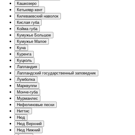
Кашкозеро
Кетькявр кент
Килеваевский наволок
Кислая губа
Койма губа
Кумужье Большое
Кумужье Малое
Куна
Куренга
Куцколь
Лапландия
Лапландский государственный заповедник
Лумболка
Марквуппи
Монче-губа
Мурманлес
Нефелиновые пески
Ниттис
Нюд
Нюд Верхний
Нюд Нижний