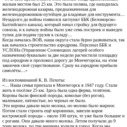
жилым местом был 25 км. Это была поляна, где находилась
железнодорожная казарма, предназначенная для
железнодорожников-путейцев да кладовые для инструмента…
Незадолго до войны появился лагпункт ББК (Беломорско-
Балтийского канала), который начал стройку для будущего
совхоза, и к началу войны было уже семь построек и выведен
тупик для подачи грузов к складу…
Когда началась ВОВ, наша округа стала бурно развиваться, так
как началось строительство аэродрома. Персонал ББК и
УСЛОНа (Управление Соловецких лагерей особого
назначения) буквально за две недели расчистили площадку
под аэродром и проложил дорогу до Мончегорска, на этом
закончив своё существование. Сразу на аэродром прибыли
самолёты…»
Из воспоминаний К. В. Пехоты:
«… Наша семья приехала в Мончегорск в 1947 году. Стали
жить в посёлке 25 км. Здесь была одна ферма, телятник.
Коровы были финской породы, комолые (без рогов),
маленькие, пятнистые, но черных не было.
Эти коровы давали мало молока, но молоко было жирное.
Потом стали строить ещё коровники, завезли коров
костромской породы – около 100 штук, те уже были большие и
с рогами. Они давали много молока. Летом получали до 9
тонн молока, по три машины ходили в город. Когда мы