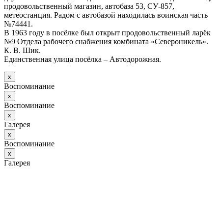
продовольственный магазин, автобаза 53, СУ-857,
метеостанция. Радом с автобазой находилась воинская часть
№74441.
В 1963 году в посёлке был открыт продовольственный ларёк
№9 Отдела рабочего снабжения комбината «Североникель».
К. В. Шик.
Единственная улица посёлка – Автодорожная.
х
Воспоминание
х
Воспоминание
х
Галерея
х
Воспоминание
х
Галерея