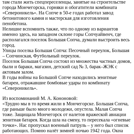
там стали жить спецпереселенцы, занятые на строительстве
города Мончегорска, горняки и обогатители комбината
«Североникель». На Сопче в 50-е годах работал завод
бетонитового камня и мастерская для изготовления
пенобетона.
Нелишне вспомнить также, что по одному из вариантов
именно здесь, на западном склоне горы Сопчуайвенч, где
располагался поселок Большая Сопча, думали выстроить весь
город.
Улицы поселка Большая Сопча: Песочный переулок, Большая
– Сопчинская, Футбольный переулок.
Поселок Большая Сопча состоял из множества частных домов,
были и бараки, магазин, детский сад № 3, барак–ЖЭК с
актовым залом.
В годы войны на Большой Сопче находились зенитные
батареи, отражавшие бомбовые удары по комбинату
«Североникель».
Из воспоминаний М. А. Кононовой:
«Трудно мы в то время жили в Мончегорске. Большая Сопча,
где раньше было много молодежи, опустела. Малая Сопча
тоже. Защищала Мончегорск от налетов вражеской авиации
зенитная батарея. Когда шла на смену, то пересекала «огневые
точки». Нас пропускал военный патруль – у него был список
работающих. Помню налёт зимней ночью 1942 года. Окна