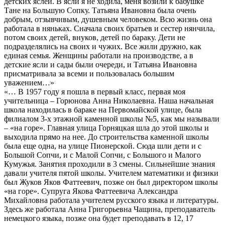
детских яслей. В ясли я не ходила, меня возили к бабушке
Тане на Большую Сопку. Татьяна Ивановна была очень
добрым, отзывчивым, душевным человеком. Всю жизнь она
работала в няньках. Сначала своих братьев и сестер нянчила,
потом своих детей, внуков, детей по бараку. Дети не
подразделялись на своих и чужих. Все жили дружно, как
единая семья. Женщины работали на производстве, а в
детские ясли и сады были очереди, и Татьяна Ивановна
присматривала за всеми и пользовалась большим
уважением…»
«… В 1957 году я пошла в первый класс, первая моя
учительница – Горюнова Анна Николаевна. Наша начальная
школа находилась в бараке на Первомайской улице, была
филиалом 3-х этажной каменной школы №5, как мы называли
– «на горе». Главная улица Горняцкая шла до этой школы и
выходила прямо на нее. До строительства каменной школы
была еще одна, на улице Пионерской. Сюда шли дети и с
Большой Сопчи, и с Малой Сопчи, с Большого и Малого
Кумужья. Занятия проходили в 3 смены. Сильнейшие знания
давали учителя пятой школы. Учителем математики и физики
был Жуков Яков Фаттеевич, позже он был директором школы
«на горе». Супруга Якова Фаттеевича Александра
Михайловна работала учителем русского языка и литературы.
Здесь же работала Анна Григорьевна Чащина, преподаватель
немецкого языка, позже она будет преподавать в 12, 17