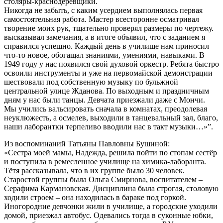
столяры-краснодеревщики.
Никогда не забыть, с каким усердием выполнялась первая
самостоятельная работа. Мастер всесторонне осматривал
творение моих рук, тщательно проверял размеры по чертежу.
высказывал замечания, а в итоге объявил, что с заданием я
справился успешно. Каждый день в училище нам приносил
что-то новое, обогащал знаниями, умениями, навыками. В
1949 году у нас появился свой духовой оркестр. Ребята быстро
освоили инструменты и уже на первомайской демонстрации
шествовали под собственную музыку по бульжной
центральной улице Жданова. По выходным и праздничным
дням у нас были танцы. Девчата приезжали даже с Мончи.
Мы учились вальсировать сначала в комнатах, преодолевая
неуклюжесть, а осмелев, выходили в танцевальный зал, благо,
наши лаборантки терпеливо вводили нас в такт музыки…»”.
Из воспоминаний Татьяны Павловны Бушиной:
«Сестра моей мамы, Надежда, решила пойти по стопам сестёр
и поступила в ремесленное училище на химика-лаборанта.
Тётя рассказывала, что в их группе было 30 человек.
Старостой группы была Ольга Смирнова, воспитателем –
Серафима Кармановская. Дисциплина была строгая, столовую
ходили строем – она находилась в бараке под горкой.
Иногородние девчонки жили в училище, а городские уходили
домой, приезжал автобус. Одевались тогда в суконные юбки,