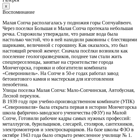
х
Воспоминание
Малая Сопча располагалась у подножия горы Сопчуайвенч.
Через поселки Большая и Малая Сопча протекала небольшая
речка. Старожилы утверждали, что раньше вода была
настолько чистой, что в ней находили раковины с блестящими
шариками, величиной с горошину. Как оказалось, это был
настоящий речной жемчуг. Сначала посёлки возникли как
поселение геологоразведчиков, позднее там стали жить
спецпереселенцы, занятые на строительстве города
Мончегорска, горняки и обогатители комбината
«Североникель». На Сопче в 50-е годах работал завод
бетонитового камня и мастерская для изготовления
пенобетона.
Улицы поселка Малая Сопча: Мало-Сопчинская, Автобусная,
Лесной переулок.
В 1939 году при учебно-производственном комбинате (УПК)
«Североникеля» была открыта первая в истории Мончегорска
школа фабрично-заводского ученичества (ФЗУ) на Малой
Сопче, Готовили рабочие кадры самых нужных профессий:
металлургов, бурильщиков, слесарей, столяров, сантехников,
электромонтеров и электросварщиков. На базе школы ФЗО в
октябре 1943 года было открыто ремесленное училище № 1.