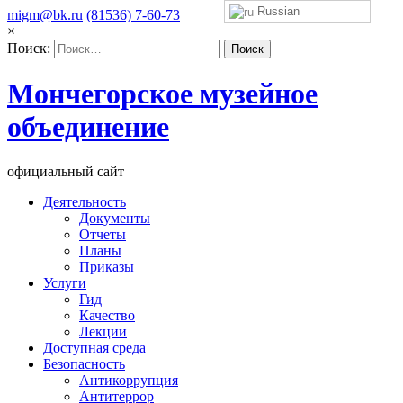
Russian
migm@bk.ru
(81536) 7-60-73
×
Поиск:
Мончегорское музейное
объединение
официальный сайт
Деятельность
Документы
Отчеты
Планы
Приказы
Услуги
Гид
Качество
Лекции
Доступная среда
Безопасность
Антикоррупция
Антитеррор