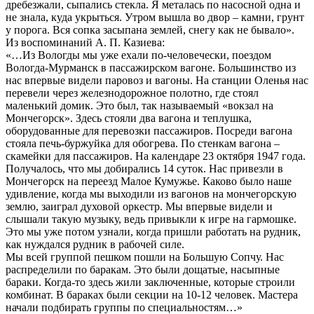
дребезжали, сыпались стекла. Я металась по насосной одна и
не знала, куда укрыться. Утром вышла во двор – камни, грунт
у порога. Вся сопка засыпана землей, снегу как не бывало».
Из воспоминаний А. П. Казиева:
«…Из Вологды мы уже ехали по-человечески, поездом
Вологда-Мурманск в пассажирском вагоне. Большинство из
нас впервые видели паровоз и вагоны. На станции Оленья нас
перевели через железнодорожное полотно, где стоял
маленький домик. Это был, так называемый «вокзал на
Мончегорск». Здесь стояли два вагона и теплушка,
оборудованные для перевозки пассажиров. Посреди вагона
стояла печь-буржуйка для обогрева. По стенкам вагона –
скамейки для пассажиров. На календаре 23 октября 1947 года.
Получалось, что мы добирались 14 суток. Нас привезли в
Мончегорск на переезд Малое Кумужье. Каково было наше
удивление, когда мы выходили из вагонов на мончегорскую
землю, заиграл духовой оркестр. Мы впервые видели и
слышали такую музыку, ведь привыкли к игре на гармошке.
Это мы уже потом узнали, когда пришли работать на рудник,
как нуждался рудник в рабочей силе.
Мы всей группой пешком пошли на Большую Сопчу. Нас
распределили по баракам. Это были дощатые, насыпные
бараки. Когда-то здесь жили заключенные, которые строили
комбинат. В бараках были секции на 10-12 человек. Мастера
начали подбирать группы по специальностям…»