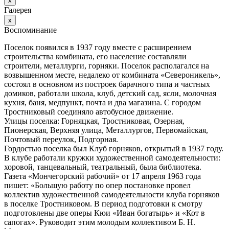
х
Галерея
х
Воспоминание
Поселок появился в 1937 году вместе с расширением
строительства комбината, его население составляли
строители, металлурги, горняки. Поселок располагался на
возвышенном месте, недалеко от комбината «Североникель»,
состоял в основном из построек барачного типа и частных
домиков, работали школа, клуб, детский сад, ясли, молочная
кухня, баня, медпункт, почта и два магазина. С городом
Тростниковый соединяло автобусное движение.
Улицы поселка: Горняцкая, Тростниковая, Озерная,
Пионерская, Верхняя улица, Металлургов, Первомайская,
Почтовый переулок, Подгорная.
Гордостью поселка был Клуб горняков, открытый в 1937 году.
В клубе работали кружки художественной самодеятельности:
хоровой, танцевальный, театральный, была библиотека.
Газета «Мончегорский рабочий» от 17 апреля 1963 года
пишет: «Большую работу по опер постановке провел
коллектив художественной самодеятельности клуба горняков
в поселке Тростниковом. В период подготовки к смотру
подготовлены две оперы Кюи «Иван богатырь» и «Кот в
сапогах». Руководит этим молодым коллективом Б. Н.