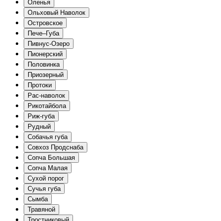
Оленья
Ольховый Наволок
Островское
Пече–Губа
Пивнус-Озеро
Пионерский
Половинка
Приозерный
Протоки
Рас-наволок
Рикотайбола
Риж-губа
Рудный
Собачья губа
Совхоз Продснаба
Сопча Большая
Сопча Малая
Сухой порог
Сучья губа
Сымба
Травяной
Тростниковый