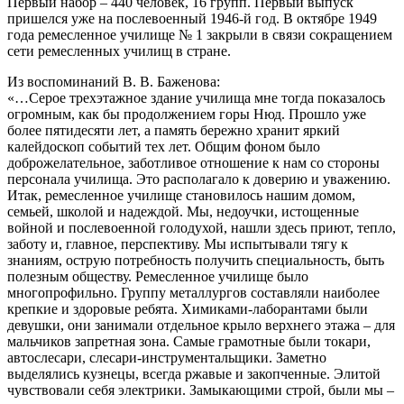
Первый набор – 440 человек, 16 групп. Первый выпуск
пришелся уже на послевоенный 1946-й год. В октябре 1949
года ремесленное училище № 1 закрыли в связи сокращением
сети ремесленных училищ в стране.
Из воспоминаний В. В. Баженова:
«…Серое трехэтажное здание училища мне тогда показалось
огромным, как бы продолжением горы Нюд. Прошло уже
более пятидесяти лет, а память бережно хранит яркий
калейдоскоп событий тех лет. Общим фоном было
доброжелательное, заботливое отношение к нам со стороны
персонала училища. Это располагало к доверию и уважению.
Итак, ремесленное училище становилось нашим домом,
семьей, школой и надеждой. Мы, недоучки, истощенные
войной и послевоенной голодухой, нашли здесь приют, тепло,
заботу и, главное, перспективу. Мы испытывали тягу к
знаниям, острую потребность получить специальность, быть
полезным обществу. Ремесленное училище было
многопрофильно. Группу металлургов составляли наиболее
крепкие и здоровые ребята. Химиками-лаборантами были
девушки, они занимали отдельное крыло верхнего этажа – для
мальчиков запретная зона. Самые грамотные были токари,
автослесари, слесари-инструментальщики. Заметно
выделялись кузнецы, всегда ржавые и закопченные. Элитой
чувствовали себя электрики. Замыкающими строй, были мы –