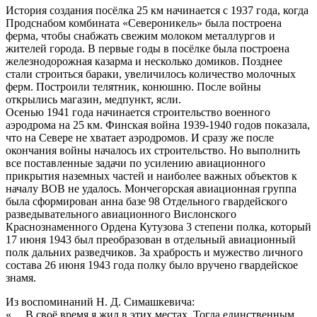
История создания посёлка 25 км начинается с 1937 года, когда
Продснабом комбината «Североникель» была построена
ферма, чтобы снабжать свежим молоком металлургов и
жителей города. В первые годы в посёлке была построена
железнодорожная казарма и несколько домиков. Позднее
стали строиться бараки, увеличилось количество молочных
ферм. Построили телятник, конюшню. После войны
открылись магазин, медпункт, ясли.
Осенью 1941 года начинается строительство военного
аэродрома на 25 км. Финская война 1939-1940 годов показала,
что на Севере не хватает аэродромов. И сразу же после
окончания войны началось их строительство. Но выполнить
все поставленные задачи по усилению авиационного
прикрытия наземных частей и наиболее важных объектов к
началу ВОВ не удалось. Мончегорская авиационная группа
была сформирован анна базе 98 Отдельного гвардейского
разведывательного авиационного Вислонского
Краснознаменного Ордена Кутузова 3 степени полка, который
17 июня 1943 был преобразован в отдельный авиационный
полк дальних разведчиков. За храбрость и мужество личного
состава 26 июня 1943 года полку было вручено гвардейское
знамя.
Из воспоминаний Н. Д. Симашкевича:
«… В своё время я жил в этих местах. Тогда единственным