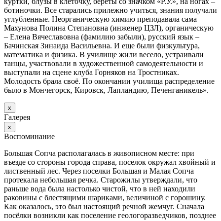
куртки, блузы в клеточку, береты со значком «Р.У.», на ногах –
ботиночки. Все старались прилежно учиться, знания получали
углубленные. Неорганическую химию преподавала сама
Махунова Полина Степановна (инженер ЦЗЛ), органическую
– Елена Вячеславовна (фамилию забыли), русский язык –
Бачинская Зинаида Васильевна. И еще были физкультура,
математика и физика. В училище жили весело, устраивали
танцы, участвовали в художественной самодеятельности и
выступали на сцене клуба Горняков на Тростниках.
Молодость брала своё. По окончании училища распределение
было в Мончегорск, Кировск, Лапландию, Печенганикель».
х
Галерея
х
Воспоминание
Большая Сопча располагалась в живописном месте: при
въезде со стороны города справа, поселок окружал хвойный и
лиственный лес. Через поселки Большая и Малая Сопча
протекала небольшая речка. Старожилы утверждали, что
раньше вода была настолько чистой, что в ней находили
раковины с блестящими шариками, величиной с горошину.
Как оказалось, это был настоящий речной жемчуг. Сначала
посёлки возникли как поселение геологоразведчиков, позднее