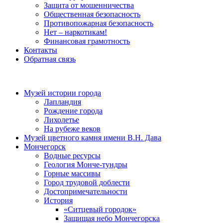
Защита от мошенничества
Общественная безопасность
Противопожарная безопасность
Нет – наркотикам!
Финансовая грамотность
Контакты
Обратная связь
Музей истории города
Лапландия
Рождение города
Лихолетье
На рубеже веков
Музей цветного камня имени В.Н. Дава
Мончегорск
Водные ресурсы
Геология Монче-тундры
Горные массивы
Город трудовой доблести
Достопримечательности
История
«Ситцевый городок»
Защищая небо Мончегорска