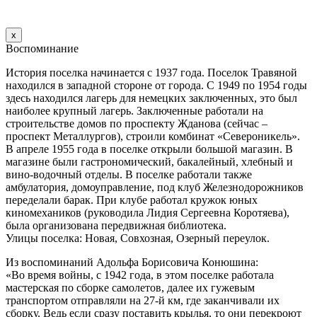
х
Воспоминание
История поселка начинается с 1937 года. Поселок Травяной
находился в западной стороне от города. С 1949 по 1954 годы
здесь находился лагерь для немецких заключенных, это был
наиболее крупный лагерь. Заключенные работали на
строительстве домов по проспекту Жданова (сейчас –
проспект Металлургов), строили комбинат «Североникель».
В апреле 1955 года в поселке открыли большой магазин. B
магазине были гастрономический, бакалейный, хлебный и
вино-водочный отделы. В поселке работали также
амбулатория, домоуправление, под клуб Железнодорожников
переделали барак. При клубе работал кружок юных
киномехаников (руководила Лидия Сергеевна Коротяева),
была организована передвижная библиотека.
Улицы поселка: Новая, Совхозная, Озерный переулок.
Из воспоминаний Адольфа Борисовича Конюшина:
«Во время войны, с 1942 года, в этом поселке работала
мастерская по сборке самолетов, далее их гужевым
транспортом отправляли на 27-й км, где заканчивали их
сборку. Ведь если сразу поставить крылья, то они перекроют