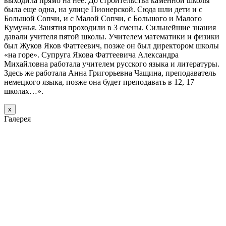
выходила прямо на нее. До строительства каменной школы
была еще одна, на улице Пионерской. Сюда шли дети и с
Большой Сопчи, и с Малой Сопчи, с Большого и Малого
Кумужья. Занятия проходили в 3 смены. Сильнейшие знания
давали учителя пятой школы. Учителем математики и физики
был Жуков Яков Фаттеевич, позже он был директором школы
«на горе». Супруга Якова Фаттеевича Александра
Михайловна работала учителем русского языка и литературы.
Здесь же работала Анна Григорьевна Чащина, преподаватель
немецкого языка, позже она будет преподавать в 12, 17
школах…».
х
Галерея