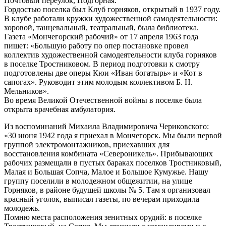
Почтовый переулок, Подгорная.
Гордостью поселка был Клуб горняков, открытый в 1937 году.
В клубе работали кружки художественной самодеятельности:
хоровой, танцевальный, театральный, была библиотека.
Газета «Мончегорский рабочий» от 17 апреля 1963 года
пишет: «Большую работу по опер постановке провел
коллектив художественной самодеятельности клуба горняков
в поселке Тростниковом. В период подготовки к смотру
подготовлены две оперы Кюи «Иван богатырь» и «Кот в
сапогах». Руководит этим молодым коллективом Б. Н.
Мельников».
Во время Великой Отечественной войны в поселке была
открыта врачебная амбулатория.
Из воспоминаний Михаила Владимировича Чериковского:
«30 июня 1942 года я приехал в Мончегорск. Мы были первой
группой электромонтажников, приехавших для
восстановления комбината «Североникель». Прибывающих
рабочих размещали в пустых бараках поселков Тростниковый,
Малая и Большая Сопча, Малое и Большое Кумужье. Нашу
группу поселили в молодежном общежитии, на улице
Горняков, в районе будущей школы № 5. Там я организовал
красный уголок, выписал газеты, по вечерам приходила
молодежь.
Помню места расположения зенитных орудий: в поселке