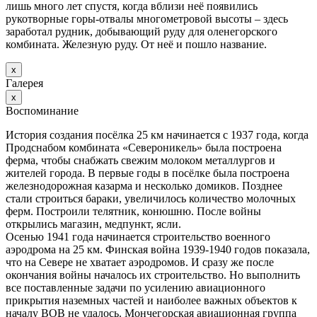
лишь много лет спустя, когда вблизи неё появились
рукотворные горы-отвалы многометровой высоты – здесь
заработал рудник, добывающий руду для оленегорского
комбината. Железную руду. От неё и пошло название.
х
Галерея
х
Воспоминание
История создания посёлка 25 км начинается с 1937 года, когда
Продснабом комбината «Североникель» была построена
ферма, чтобы снабжать свежим молоком металлургов и
жителей города. В первые годы в посёлке была построена
железнодорожная казарма и несколько домиков. Позднее
стали строиться бараки, увеличилось количество молочных
ферм. Построили телятник, конюшню. После войны
открылись магазин, медпункт, ясли.
Осенью 1941 года начинается строительство военного
аэродрома на 25 км. Финская война 1939-1940 годов показала,
что на Севере не хватает аэродромов. И сразу же после
окончания войны началось их строительство. Но выполнить
все поставленные задачи по усилению авиационного
прикрытия наземных частей и наиболее важных объектов к
началу ВОВ не удалось. Мончегорская авиационная группа