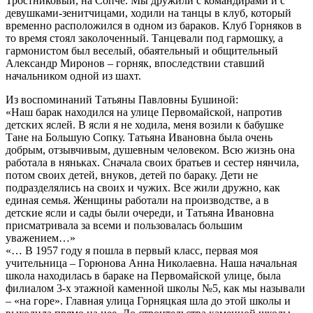
Тростниковый, на Сопче. Мы дружили с командирами и с
девушками-зенитчицами, ходили на танцы в клуб, который
временно расположился в одном из бараков. Клуб Горняков в
то время стоял заколоченный. Танцевали под гармошку, а
гармонистом был веселый, обаятельный и общительный
Александр Миронов – горняк, впоследствии ставший
начальником одной из шахт.
Из воспоминаний Татьяны Павловны Бушиной:
«Наш барак находился на улице Первомайской, напротив
детских яслей. В ясли я не ходила, меня возили к бабушке
Тане на Большую Сопку. Татьяна Ивановна была очень
добрым, отзывчивым, душевным человеком. Всю жизнь она
работала в няньках. Сначала своих братьев и сестер нянчила,
потом своих детей, внуков, детей по бараку. Дети не
подразделялись на своих и чужих. Все жили дружно, как
единая семья. Женщины работали на производстве, а в
детские ясли и сады были очереди, и Татьяна Ивановна
присматривала за всеми и пользовалась большим
уважением…»
«… В 1957 году я пошла в первый класс, первая моя
учительница – Горюнова Анна Николаевна. Наша начальная
школа находилась в бараке на Первомайской улице, была
филиалом 3-х этажной каменной школы №5, как мы называли
– «на горе». Главная улица Горняцкая шла до этой школы и