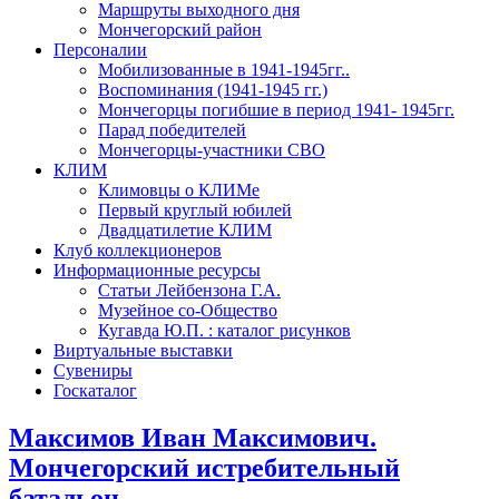
Маршруты выходного дня
Мончегорский район
Персоналии
Мобилизованные в 1941-1945гг..
Воспоминания (1941-1945 гг.)
Мончегорцы погибшие в период 1941- 1945гг.
Парад победителей
Мончегорцы-участники СВО
КЛИМ
Климовцы о КЛИМе
Первый круглый юбилей
Двадцатилетие КЛИМ
Клуб коллекционеров
Информационные ресурсы
Статьи Лейбензона Г.А.
Музейное со-Общество
Кугавда Ю.П. : каталог рисунков
Виртуальные выставки
Сувениры
Госкаталог
Максимов Иван Максимович.
Мончегорский истребительный
батальон