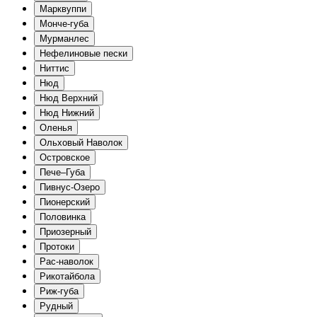
Марквуппи
Монче-губа
Мурманлес
Нефелиновые пески
Ниттис
Нюд
Нюд Верхний
Нюд Нижний
Оленья
Ольховый Наволок
Островское
Пече–Губа
Пивнус-Озеро
Пионерский
Половинка
Приозерный
Протоки
Рас-наволок
Рикотайбола
Риж-губа
Рудный