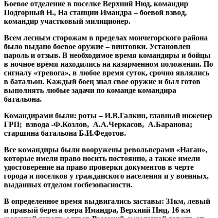
Боевое отделение в поселке Верхний Нюд, командир
Подгорный Н., На станции Имандра – боевой взвод,
командир участковый милиционер.
Всем лесным сторожам в пределах мончегорского района
было выдано боевое оружие – винтовки. Установлен
пароль и отзыв. В необходимое время командиры и бойцы
в ночное время находились на казарменном положении. По
сигналу «тревога», в любое время суток, срочно являлись
в батальон. Каждый боец знал свое оружие и был готов
выполнять любые задачи по команде командира
батальона.
Командирами были: роты – И.В.Галкин, главный инженер
ГРП; взвода -Ф.Козлов, А.А.Черкасов, А.Баранова;
старшина батальона Б.И.Федотов.
Все командиры были вооружены револьверами «Наган»,
которые имели право носить постоянно, а также имели
удостоверение на право проверки документов в черте
города и поселков у гражданского населения и у военных,
выданных отделом госбезопасности.
В определенное время выдвигались заставы: 31км, левый
и правый берега озера Имандра, Верхний Нюд, 16 км