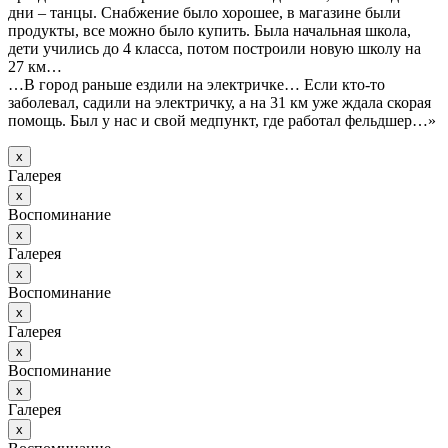
дни – танцы. Снабжение было хорошее, в магазине были
продукты, все можно было купить. Была начальная школа,
дети учились до 4 класса, потом построили новую школу на
27 км…
…В город раньше ездили на электричке… Если кто-то
заболевал, садили на электричку, а на 31 км уже ждала скорая
помощь. Был у нас и свой медпункт, где работал фельдшер…»
х
Галерея
х
Воспоминание
х
Галерея
х
Воспоминание
х
Галерея
х
Воспоминание
х
Галерея
х