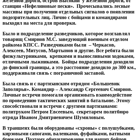
железной дороги, остров Высокий у железной дороги, от
станции «Нефелиновые пески». Прочесывались лесные
массивы при получении отдельных сигналов о появлении
подозрительных лиц. Лично с бойцами и командирами
выходил на места для проверки.
Было и подразделение разведчиков, которое возглавлял
товарищ Смирнов М.С. заведующий военным отделом
райкома КПСС. Разведчиками были – Черкасов,
Алексеев, Митусов, Мартынов и другие. Все ребята были
физкультурниками, крепкими и выносливыми ходоками,
отличными лыжниками. Бойцы подразделения доходили
до финской границы, а это расстояние доходило до 300 км.,
поддерживали связь с пограничной заставой.
Была связь и с партизанским отрядом «Большевик
Заполярья». Командир – Александр Сергеевич Смирнов.
Личные встречи помогали организовать взаимодействие
по проведению тактических занятий в батальоне. Этому
способствовали и встречи с другими партизанами:
политруком Петром Евсеевым, секретарем политбюро
отряда Иваном Дмитриевичем Шумиловым.
В траншеях были оборудованы «схроны» с полушубками,
кирзовыми сапогами, валенками, фуфайками, ватными
брюками. Поэтому обмундирование для наших бойцов