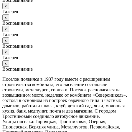
Воспоминание
х
Галерея
х
Воспоминание
х
Галерея
х
Воспоминание
х
Галерея
х
Воспоминание
Поселок появился в 1937 году вместе с расширением
строительства комбината, его население составляли
строители, металлурги, горняки. Поселок располагался на
возвышенном месте, недалеко от комбината «Североникель»,
состоял в основном из построек барачного типа и частных
домиков, работали школа, клуб, детский сад, ясли, молочная
кухня, баня, медпункт, почта и два магазина. С городом
Тростниковый соединяло автобусное движение.
Улицы поселка: Горняцкая, Тростниковая, Озерная,
Пионерская, Верхняя улица, Металлургов, Первомайская,