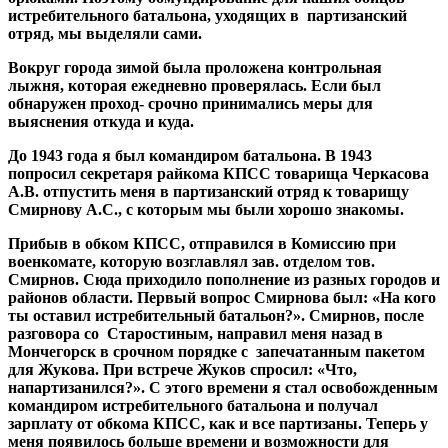
истребительного батальона, уходящих в партизанский
отряд, мы выделяли сами.
Вокруг города зимой была проложена контрольная
лыжня, которая ежедневно проверялась. Если был
обнаружен проход- срочно принимались меры для
выяснения откуда и куда.
До 1943 года я был командиром батальона. В 1943
попросил секретаря райкома КПСС товарища Черкасова
А.В. отпустить меня в партизанский отряд к товарищу
Смирнову А.С., с которым мы были хорошо знакомы.
Прибыв в обком КПСС, отправился в Комиссию при
военкомате, которую возглавлял зав. отделом тов.
Смирнов. Сюда приходило пополнение из разных городов и
районов области. Первый вопрос Смирнова был: «На кого
ты оставил истребительный батальон?». Смирнов, после
разговора со Старостиным, направил меня назад в
Мончегорск в срочном порядке с запечатанным пакетом
для Жукова. При встрече Жуков спросил: «Что,
напартизанился?». С этого времени я стал освобожденным
командиром истребительного батальона и получал
зарплату от обкома КПСС, как и все партизаны. Теперь у
меня появилось больше времени и возможности для