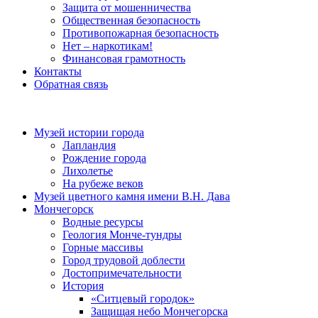
Защита от мошенничества
Общественная безопасность
Противопожарная безопасность
Нет – наркотикам!
Финансовая грамотность
Контакты
Обратная связь
Музей истории города
Лапландия
Рождение города
Лихолетье
На рубеже веков
Музей цветного камня имени В.Н. Дава
Мончегорск
Водные ресурсы
Геология Монче-тундры
Горные массивы
Город трудовой доблести
Достопримечательности
История
«Ситцевый городок»
Защищая небо Мончегорска