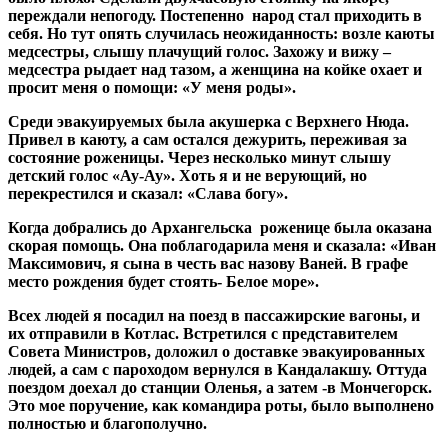
переждали непогоду. Постепенно народ стал приходить в
себя. Но тут опять случилась неожиданность: возле каюты
медсестры, слышу плачущий голос. Захожу и вижу –
медсестра рыдает над тазом, а женщина на койке охает и
просит меня о помощи: «У меня роды».
Среди эвакуируемых была акушерка с Верхнего Нюда.
Привел в каюту, а сам остался дежурить, переживая за
состояние роженицы. Через несколько минут слышу
детский голос «Ау-Ау». Хоть я и не верующий, но
перекрестился и сказал: «Слава богу».
Когда добрались до Архангельска роженице была оказана
скорая помощь. Она поблагодарила меня и сказала: «Иван
Максимович, я сына в честь вас назову Ваней. В графе
место рождения будет стоять- Белое море».
Всех людей я посадил на поезд в пассажирские вагоны, и
их отправили в Котлас. Встретился с представителем
Совета Министров, доложил о доставке эвакуированных
людей, а сам с пароходом вернулся в Кандалакшу. Оттуда
поездом доехал до станции Оленья, а затем -в Мончегорск.
Это мое поручение, как командира роты, было выполнено
полностью и благополучно.