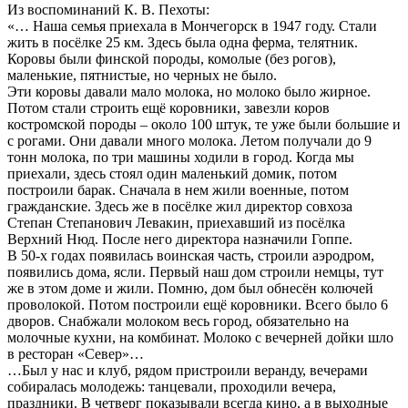
Из воспоминаний К. В. Пехоты:
«… Наша семья приехала в Мончегорск в 1947 году. Стали
жить в посёлке 25 км. Здесь была одна ферма, телятник.
Коровы были финской породы, комолые (без рогов),
маленькие, пятнистые, но черных не было.
Эти коровы давали мало молока, но молоко было жирное.
Потом стали строить ещё коровники, завезли коров
костромской породы – около 100 штук, те уже были большие и
с рогами. Они давали много молока. Летом получали до 9
тонн молока, по три машины ходили в город. Когда мы
приехали, здесь стоял один маленький домик, потом
построили барак. Сначала в нем жили военные, потом
гражданские. Здесь же в посёлке жил директор совхоза
Степан Степанович Левакин, приехавший из посёлка
Верхний Нюд. После него директора назначили Гоппе.
В 50-х годах появилась воинская часть, строили аэродром,
появились дома, ясли. Первый наш дом строили немцы, тут
же в этом доме и жили. Помню, дом был обнесён колючей
проволокой. Потом построили ещё коровники. Всего было 6
дворов. Снабжали молоком весь город, обязательно на
молочные кухни, на комбинат. Молоко с вечерней дойки шло
в ресторан «Север»…
…Был у нас и клуб, рядом пристроили веранду, вечерами
собиралась молодежь: танцевали, проходили вечера,
праздники. В четверг показывали всегда кино, а в выходные