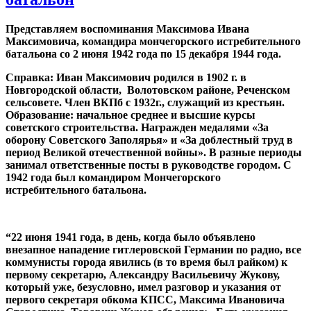
Представляем воспоминания Максимова Ивана
Максимовича, командира мончегорского истребительного
батальона со 2 июня 1942 года по 15 декабря 1944 года.
Справка: Иван Максимович родился в 1902 г. в
Новгородской области, Волотовском районе, Реченском
сельсовете. Член ВКПб с 1932г., служащий из крестьян.
Образование: начальное среднее и высшие курсы
советского строительства. Награжден медалями «За
оборону Советского Заполярья» и «За доблестный труд в
период Великой отечественной войны». В разные периоды
занимал ответственные посты в руководстве городом. С
1942 года был командиром Мончегорского
истребительного батальона.
“22 июня 1941 года, в день, когда было объявлено
внезапное нападение гитлеровской Германии по радио, все
коммунисты города явились (в то время был райком) к
первому секретарю, Александру Васильевичу Жукову,
который уже, безусловно, имел разговор и указания от
первого секретаря обкома КПСС, Максима Ивановича