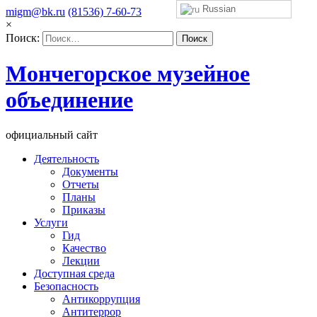
Russian
migm@bk.ru
(81536) 7-60-73
×
Поиск:
Мончегорское музейное
объединение
официальный сайт
Деятельность
Документы
Отчеты
Планы
Приказы
Услуги
Гид
Качество
Лекции
Доступная среда
Безопасность
Антикоррупция
Антитеррор