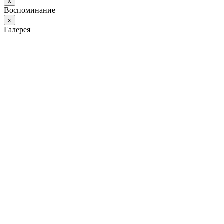
х
Воспоминание
х
Галерея