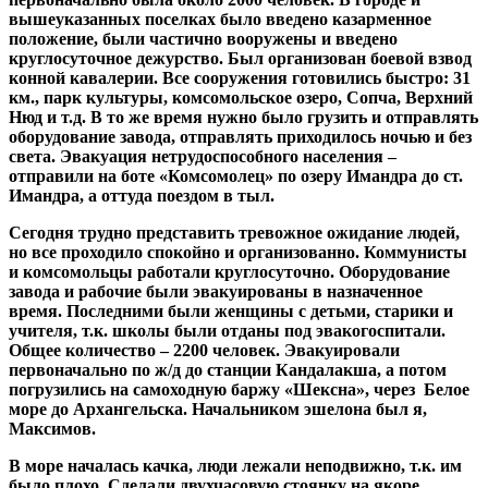
вышеуказанных поселках было введено казарменное
положение, были частично вооружены и введено
круглосуточное дежурство. Был организован боевой взвод
конной кавалерии. Все сооружения готовились быстро: 31
км., парк культуры, комсомольское озеро, Сопча, Верхний
Нюд и т.д. В то же время нужно было грузить и отправлять
оборудование завода, отправлять приходилось ночью и без
света. Эвакуация нетрудоспособного населения –
отправили на боте «Комсомолец» по озеру Имандра до ст.
Имандра, а оттуда поездом в тыл.
Сегодня трудно представить тревожное ожидание людей,
но все проходило спокойно и организованно. Коммунисты
и комсомольцы работали круглосуточно. Оборудование
завода и рабочие были эвакуированы в назначенное
время. Последними были женщины с детьми, старики и
учителя, т.к. школы были отданы под эвакогоспитали.
Общее количество – 2200 человек. Эвакуировали
первоначально по ж/д до станции Кандалакша, а потом
погрузились на самоходную баржу «Шексна», через Белое
море до Архангельска. Начальником эшелона был я,
Максимов.
В море началась качка, люди лежали неподвижно, т.к. им
было плохо. Сделали двухчасовую стоянку на якоре,