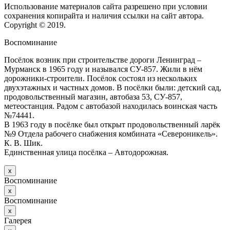
Использование материалов сайта разрешено при условии
сохранения копирайта и наличия ссылки на сайт автора.
Copyright © 2019.
Воспоминание
Посёлок возник при строительстве дороги Ленинград –
Мурманск в 1965 году и назывался СУ-857. Жили в нём
дорожники-строители. Посёлок состоял из нескольких
двухэтажных и частных домов. В посёлки были: детский сад,
продовольственный магазин, автобаза 53, СУ-857,
метеостанция. Радом с автобазой находилась воинская часть
№74441.
В 1963 году в посёлке был открыт продовольственный ларёк
№9 Отдела рабочего снабжения комбината «Североникель».
К. В. Шик.
Единственная улица посёлка – Автодорожная.
х
Воспоминание
х
Воспоминание
х
Галерея