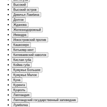
Высокий
Высокий остров
Девичья Ламбина
Долгое
Жданова
Железнодорожный
Имандра
Иокостровский пролив
Кашкозеро
Кетькявр кент
Килеваевский наволок
Кислая губа
Койма губа
Кумужье Большое
Кумужье Малое
Куна
Куренга
Куцколь
Лапландия
Лапландский государственный заповедник
Лумболка