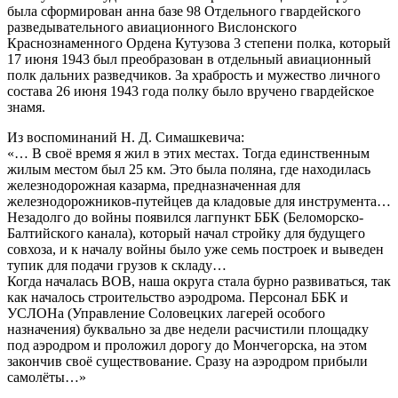
была сформирован анна базе 98 Отдельного гвардейского
разведывательного авиационного Вислонского
Краснознаменного Ордена Кутузова 3 степени полка, который
17 июня 1943 был преобразован в отдельный авиационный
полк дальних разведчиков. За храбрость и мужество личного
состава 26 июня 1943 года полку было вручено гвардейское
знамя.
Из воспоминаний Н. Д. Симашкевича:
«… В своё время я жил в этих местах. Тогда единственным
жилым местом был 25 км. Это была поляна, где находилась
железнодорожная казарма, предназначенная для
железнодорожников-путейцев да кладовые для инструмента…
Незадолго до войны появился лагпункт ББК (Беломорско-
Балтийского канала), который начал стройку для будущего
совхоза, и к началу войны было уже семь построек и выведен
тупик для подачи грузов к складу…
Когда началась ВОВ, наша округа стала бурно развиваться, так
как началось строительство аэродрома. Персонал ББК и
УСЛОНа (Управление Соловецких лагерей особого
назначения) буквально за две недели расчистили площадку
под аэродром и проложил дорогу до Мончегорска, на этом
закончив своё существование. Сразу на аэродром прибыли
самолёты…»