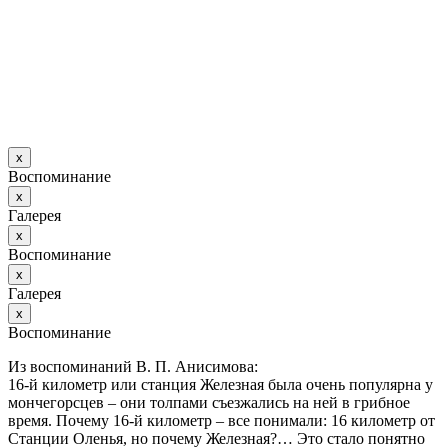
х
Воспоминание
х
Галерея
х
Воспоминание
х
Галерея
х
Воспоминание
Из воспоминаний В. П. Анисимова:
16-й километр или станция Железная была очень популярна у
мончегорсцев – они толпами съезжались на ней в грибное
время. Почему 16-й километр – все понимали: 16 километр от
Станции Оленья, но почему Железная?… Это стало понятно