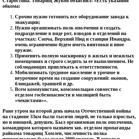
Старостина. Товарищ Жуков объяснил: «Есть указания
обкома:
Срочно нужно готовить все оборудование завода к
эвакуации;
Нужно организовать полк ополчения и создать
подразделение в виде рот, взводов и отделений на
участках: Сопча, Верхний Нюд и станции Имандра.
очень ограниченно будем иметь винтовки и иное
оружие.
Применить полную маскировку в жилых и нежилых
помещениях и строго следить за ее выполнением. Не
соблюдающих привлекать к ответственности.
Мобилизовать трудовое население в урочное и
неурочное время на создание сооружений: окопов,
блиндажей, траншей и др.
Всем коммунистам, комсомольцам совместно с
отделом госбезопасности и милицией быть
«чекистами»».
Рано утром на второй день начала Отечественной войны
на стадионе 33км были тысячи людей, не только взрослых,
но и юношей, девушек. Был организован полк ополчения,
командиром которого назначен зав. отделом пропаганды
райкома товарищ Хомлев, численность полка
первоначально была около 2000 человек. В городе и