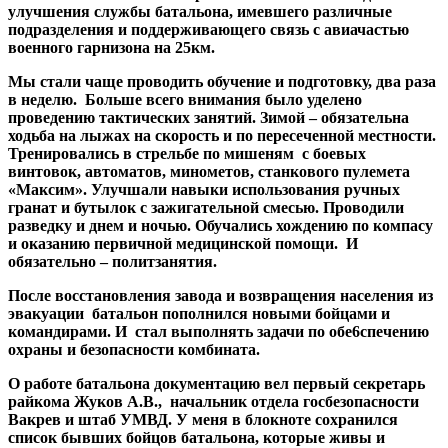
улучшения службы батальона, имевшего различные
подразделения и поддерживающего связь с авиачастью
военного гарнизона на 25км.
Мы стали чаще проводить обучение и подготовку, два раза
в неделю. Больше всего внимания было уделено
проведению тактических занятий. Зимой – обязательна
ходьба на лыжах на скорость и по пересеченной местности.
Тренировались в стрельбе по мишеням с боевых
винтовок, автоматов, минометов, станкового пулемета
«Максим». Улучшали навыки использования ручных
гранат и бутылок с зажигательной смесью. Проводили
разведку и днем и ночью. Обучались хождению по компасу
и оказанию первичной медицинской помощи. И
обязательно – политзанятия.
После восстановления завода и возвращения населения из
эвакуации батальон пополнился новыми бойцами и
командирами. И стал выполнять задачи по обе6спечению
охраны и безопасности комбината.
О работе батальона документацию вел первый секретарь
райкома Жуков А.В., начальник отдела госбезопасности
Вакрев и штаб УМВД. У меня в блокноте сохранился
список бывших бойцов батальона, которые живы и