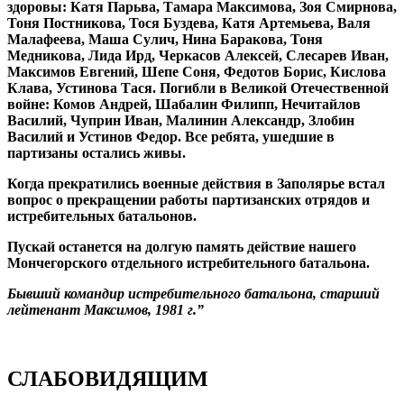
здоровы: Катя Парьва, Тамара Максимова, Зоя Смирнова,
Тоня Постникова, Тося Буздева, Катя Артемьева, Валя
Малафеева, Маша Сулич, Нина Баракова, Тоня
Медникова, Лида Ирд, Черкасов Алексей, Слесарев Иван,
Максимов Евгений, Шепе Соня, Федотов Борис, Кислова
Клава, Устинова Тася. Погибли в Великой Отечественной
войне: Комов Андрей, Шабалин Филипп, Нечитайлов
Василий, Чуприн Иван, Малинин Александр, Злобин
Василий и Устинов Федор. Все ребята, ушедшие в
партизаны остались живы.
Когда прекратились военные действия в Заполярье встал
вопрос о прекращении работы партизанских отрядов и
истребительных батальонов.
Пускай останется на долгую память действие нашего
Мончегорского отдельного истребительного батальона.
Бывший командир истребительного батальона, старший
лейтенант Максимов, 1981 г.”
СЛАБОВИДЯЩИМ