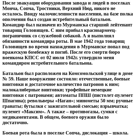
После эвакуации оборудования завода и людей в поселках
Монча, Сопча, Тростники, Верхний Нюд, никого не
осталось. Ввиду малочисленности населения, на базе полка
ополчения был создан истребительный батальон.
Командир был назначен из Мурманска старший лейтенант
товарищ Головищев. С ним прибыл красноармеец-
пограничник со служебной собакой. А я выполнял
обязанности командира роты. В мае 1942 года товарищ
Головищев во время нахождения в Мурманске попал под
вражескую бомбежку и погиб. После его смерти бюро
военкома КПСС от 02 июля 1942г. утвердило меня
командиром истребительного батальона.
Батальон был расположен на Комсомольской улице в доме
№ 59. Наше вооружение состояло: отечественные, боевые
винтовки и достаточное количество патронов к ним;
малокалиберные винтовки; трофейные немецкие
винтовки с патронами; автоматы ППШ (пистолет-пулемет
Шпагина); револьверы «Наган»; минометы 50 мм; ручные
гранаты; бутылки с зажигательной смесью; взрывчатка;
пулемет «Максим». А также – противогазы, сумки с
медикаментами. В общем, боевого оружия было
достаточно.
Боевая рота была в поселке Сопча, дислокация – школа.