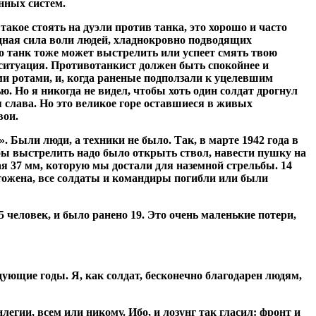
нных систем.
акое стоять на дуэли против танка, это хорошо и часто
адная сила воли людей, хладнокровно подводящих
о танк тоже может выстрелить или успеет смять твою
 ситуация. Противотанкист должен быть спокойнее и
и ротами, и, когда раненые подползали к уцелевшим
 Но я никогда не видел, чтобы хоть один солдат дрогнул
 слава. Но это великое горе оставшиеся в живых
вои.
 Были люди, а техники не было. Так, в марте 1942 года в
бы выстрелить надо было открыть ствол, навести пушку на
ная 37 мм, которую мы достали для наземной стрельбы. 14
чтожена, все солдаты и командиры погибли или были
5 человек, и было ранено 19. Это очень маленькие потери,
дующие годы. Я, как солдат, бесконечно благодарен людям,
егии, всем или никому. Ибо, и лозунг так гласил: фронт и