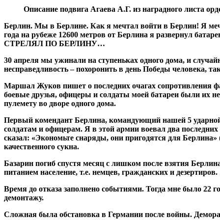
Описание подвига Агаева А.Г. из наградного листа ор
Берлин. Мы в Берлине. Как я мечтал войти в Берлин! Я мечт
года на рубеже 12600 метров от Берлина я развернул батар
СТРЕЛЯЛ ПО БЕРЛИНУ…
30 апреля мы ужинали на ступеньках одного дома, и случай
несправедливость – похоронить в день Победы человека, так
Маршал Жуков пишет о последних очагах сопротивления фа
боевые друзья, офицеры и солдаты моей батареи были их н
пулемету во дворе одного дома.
Первый комендант Берлина, командующий нашей 5 ударной 
солдатам и офицерам. Я в этой армии воевал два последних 
сказал: «Экономьте снаряды, они пригодятся для Берлина» 
качественного сукна.
Базарин погиб спустя месяц с лишком после взятия Берлин
питанием население, т.е. немцев, гражданских и дезертиров.
Время до отказа заполнено событиями. Тогда мне было 22 г
демонтажу.
Сложная была обстановка в Германии после войны. Демора