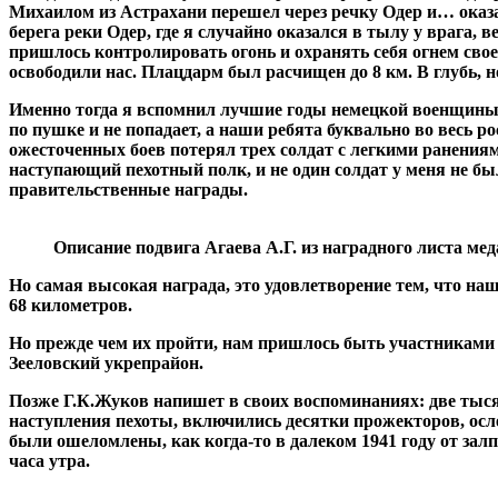
Михаилом из Астрахани перешел через речку Одер и… оказа
берега реки Одер, где я случайно оказался в тылу у врага,
пришлось контролировать огонь и охранять себя огнем свое
освободили нас. Плацдарм был расчищен до 8 км. В глубь, н
Именно тогда я вспомнил лучшие годы немецкой военщины, 
по пушке и не попадает, а наши ребята буквально во весь р
ожесточенных боев потерял трех солдат с легкими ранениям
наступающий пехотный полк, и не один солдат у меня не б
правительственные награды.
Описание подвига Агаева А.Г. из наградного листа мед
Но самая высокая награда, это удовлетворение тем, что на
68 километров.
Но прежде чем их пройти, нам пришлось быть участниками 
Зееловский укрепрайон.
Позже Г.К.Жуков напишет в своих воспоминаниях: две тыся
наступления пехоты, включились десятки прожекторов, ос
были ошеломлены, как когда-то в далеком 1941 году от зал
часа утра.