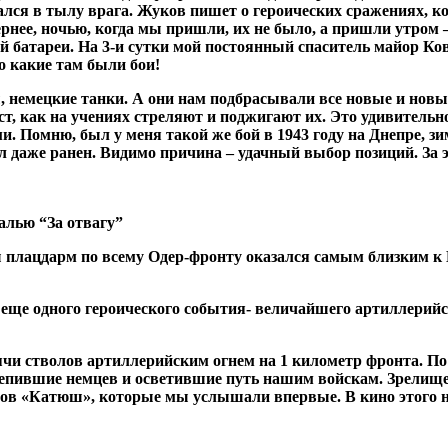
лся в тылу врага. Жуков пишет о героических сражениях, ко
 вернее, ночью, когда мы пришли, их не было, а пришли утром
й батареи. На 3-и сутки мой постоянный спаситель майор Ков
о какие там были бои!
немецкие танки. А они нам подбрасывали все новые и новые 
ост, как на учениях стреляют и поджигают их. Это удивитель
и. Помню, был у меня такой же бой в 1943 году на Днепре, з
ыл даже ранен. Видимо причина – удачный выбор позиций. За
алью “За отвагу”
ш плацдарм по всему Одер-фронту оказался самым близким к Б
еще одного героического события- величайшего артиллерийс
чи стволов артиллерийским огнем на 1 километр фронта. По 
лепившие немцев и осветившие путь нашим войскам. Зрелищ
пов «Катюш», которые мы услышали впервые. В кино этого ник