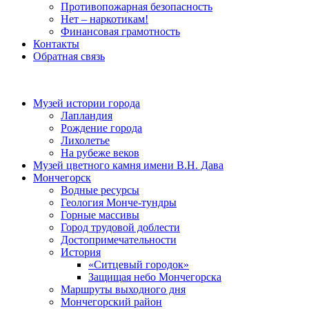
Противопожарная безопасность
Нет – наркотикам!
Финансовая грамотность
Контакты
Обратная связь
Музей истории города
Лапландия
Рождение города
Лихолетье
На рубеже веков
Музей цветного камня имени В.Н. Дава
Мончегорск
Водные ресурсы
Геология Монче-тундры
Горные массивы
Город трудовой доблести
Достопримечательности
История
«Ситцевый городок»
Защищая небо Мончегорска
Маршруты выходного дня
Мончегорский район