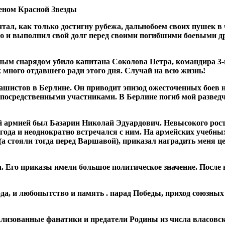
деном Красной Звезды
ал, как только достигну рубежа, дальнобоем своих пушек в ч
ею и выполнил свой долг перед своими погибшими боевыми др
ным снарядом убило капитана Соколова Петра, командира 3-й
 много отдавшего ради этого дня. Случай на всю жизнь!
шистов в Берлине. Он приводит эпизод ожесточенных боев н
епосредственными участниками. В Берлине погиб мой разведч
армией был Базарин Николай Эдуардович. Невысокого роста
года и неоднократно встречался с ним. На армейских учебных
(а стояли тогда перед Варшавой), приказал наградить меня ц
а. Его приказы имели большое политическое значение. После
ода, и любопытство и память . парад Победы, приход союзных
лизованные фанатики и предатели Родины из числа власовск