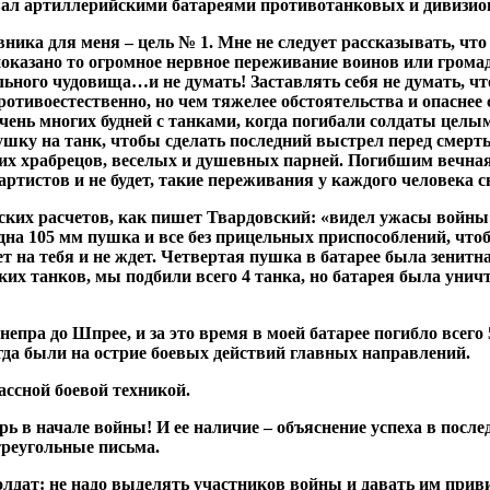
овал артиллерийскими батареями противотанковых и дивизио
ка для меня – цель № 1. Мне не следует рассказывать, что т
 показано то огромное нервное переживание воинов или гром
ьного чудовища…и не думать! Заставлять себя не думать, чт
отивоестественно, но чем тяжелее обстоятельства и опаснее
ень многих будней с танками, когда погибали солдаты целым
у на танк, чтобы сделать последний выстрел перед смертью.
ких храбрецов, веселых и душевных парней. Погибшим вечная
артистов и не будет, такие переживания у каждого человека с
ских расчетов, как пишет Твардовский: «видел ужасы войны».
дна 105 мм пушка и все без прицельных приспособлений, что
дет на тебя и не ждет. Четвертая пушка в батарее была зенит
цких танков, мы подбили всего 4 танка, но батарея была уни
епра до Шпрее, и за это время в моей батарее погибло всего 
егда были на острие боевых действий главных направлений.
ассной боевой техникой.
ь в начале войны! И ее наличие – объяснение успеха в после
треугольные письма.
олдат: не надо выделять участников войны и давать им привил