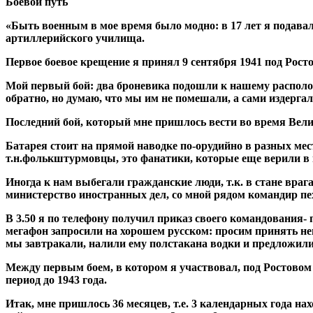
Боевой путь
«Быть военным в мое время было модно: в 17 лет я подава
артиллерийского училища.
Первое боевое крещение я принял 9 сентября 1941 под Росто
Мой первый бой: два броневика подошли к нашему располож
обратно, но думаю, что мы им не помешали, а сами издергал
Последний бой, который мне пришлось вести во время Вели
Батарея стоит на прямой наводке по-орудийно в разных мест
т.н.фолькштурмовцы, это фанатики, которые еще верили в г
Иногда к нам выбегали гражданские люди, т.к. в стане врага ц
министерство иностранных дел, со мной рядом командир п
В 3.50 я по телефону получил приказ своего командования-
мегафон запросили на хорошем русском: просим принять н
мы завтракали, налили ему полстакана водки и предложили 
Между первым боем, в котором я участвовал, под Ростовом н
период до 1943 года.
Итак, мне пришлось 36 месяцев, т.е. 3 календарных года на