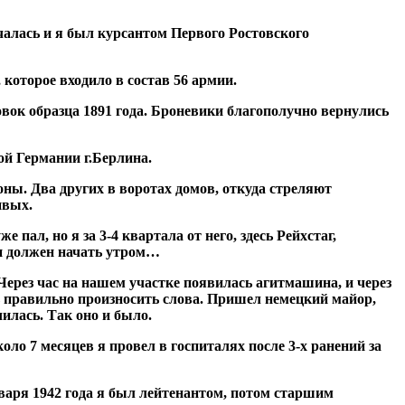
чалась и я был курсантом Первого Ростовского
 которое входило в состав 56 армии.
вок образца 1891 года. Броневики благополучно вернулись
й Германии г.Берлина.
оны. Два других в воротах домов, откуда стреляют
ивых.
 пал, но я за 3-4 квартала от него, здесь Рейхстаг,
он должен начать утром…
Через час на нашем участке появилась агитмашина, и через
 правильно произносить слова. Пришел немецкий майор,
илась. Так оно и было.
оло 7 месяцев я провел в госпиталях после 3-х ранений за
января 1942 года я был лейтенантом, потом старшим