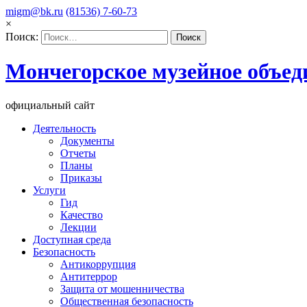
migm@bk.ru
(81536) 7-60-73
×
Поиск:
Мончегорское музейное объед
официальный сайт
Деятельность
Документы
Отчеты
Планы
Приказы
Услуги
Гид
Качество
Лекции
Доступная среда
Безопасность
Антикоррупция
Антитеррор
Защита от мошенничества
Общественная безопасность