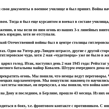
л свои документы в военное училище и был принят. Война на
вом. Тогда я был еще курсантом и воевал в составе училища,
ению, и мы вели по ним огонь из наших 3-х линейных винто
ись изрядно, хотя не отступали.
кой Отечественной войны был в центре столицы гитлеровско
ах. Одно на Унтер-дер-Линден штрассе, другие с другой стор
итлеровское чудо, хотя 2 мая «чудотворца» уже не было в ж
арил голод. Итак, наступил день 2 мая 1945 года: Рейхстаг уже
ехотного батальона майор Ковалев. Штурм очередного дома 
 прекратить огонь. Мы поняли, что немцы ведут переговоры. 
емецких парламентеров. Мы пошутили: наконец-то научились
котлеты мясные, он перекусил, а мы поняли, что война конч
а Дону и последним, в Берлине, прошло 43 месяца. Из них ок
ходиться в боях, т.е. фронтовом контакте с противником. С 