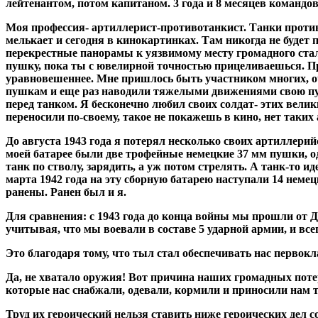
лейтенантом, потом капитаном. 3 года и 8 месяцев команд
Моя профессия- артиллерист-противотанкист. Танки противни
мелькает и сегодня в кинокартинках. Там никогда не будет
перекрестные панорамы к уязвимому месту громадного стал
пушку, пока ты с ювелирной точностью прицеливаешься. Пр
уравновешеннее. Мне пришлось быть участником многих, оч
пушкам и еще раз наводили тяжелыми движениями свою пушк
перед танком. Я бесконечно любил своих солдат- этих вели
переносили по-своему, такое не покажешь в кино, нет таких 
До августа 1943 года я потерял несколько своих артиллерий
моей батарее были две трофейные немецкие 37 мм пушки, о
танк по стволу, зарядить, а уж потом стрелять. А танк-то и
марта 1942 года на эту сборную батарею наступали 14 неме
ранены. Ранен был и я.
Для сравнения: с 1943 года до конца войны мы прошли от Дн
учитывая, что мы воевали в составе 5 ударной армии, и вс
Это благодаря тому, что тыл стал обеспечивать нас первокл
Да, не хватало оружия! Вот причина наших громадных потер
которые нас снабжали, одевали, кормили и приносили нам 
Труд их героический нельзя ставить ниже героических дел с