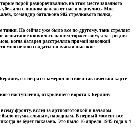
торые порой разворачивались на этом месте западного
 – убежали слишком далеко от нас и вернулись. Мне
алев, командир батальона 902 стрелкового полка,
танки. Но сейчас уже было все по-другому, танк стреляет
ное испытание кончилось нашим торжеством, я за три дня
имою, когда батарея расстреляла прямой наводкой
 это многие мои солдаты получили высокие
ерлину, сотни раз я замерял по своей тактической карте –
кого наступления, открывшего ворота к Берлину-
всему фронту, вслед за артподготовкой и началом
е было изумительным, парадным. В первый момент все
огда не будет показано. Это было 16 апреля 1945 года в 4