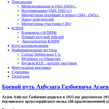
Персоналии
Мобилизованные в 1941-1945гг..
Воспоминания (1941-1945 гг.)
Мончегорцы погибшие в период 1941- 1945гг.
Парад победителей
Мончегорцы-участники СВО
КЛИМ
Климовцы о КЛИМе
Первый круглый юбилей
Двадцатилетие КЛИМ
Клуб коллекционеров
Информационные ресурсы
Статьи Лейбензона Г.А.
Музейное со-Общество
Кугавда Ю.П. : каталог рисунков
Виртуальные выставки
Сувениры
Госкаталог
Боевой путь Ахбулата Газбоевича Агаев
Агаев Ахбулат Газбоевич родился в 1923 (по документам 191
берлинского артиллерийского полка 248 краснознаменной од