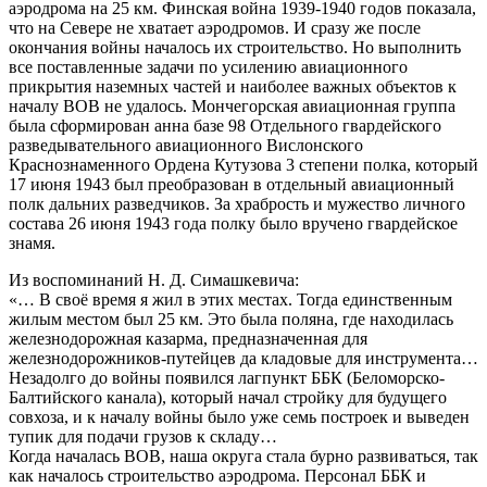
аэродрома на 25 км. Финская война 1939-1940 годов показала,
что на Севере не хватает аэродромов. И сразу же после
окончания войны началось их строительство. Но выполнить
все поставленные задачи по усилению авиационного
прикрытия наземных частей и наиболее важных объектов к
началу ВОВ не удалось. Мончегорская авиационная группа
была сформирован анна базе 98 Отдельного гвардейского
разведывательного авиационного Вислонского
Краснознаменного Ордена Кутузова 3 степени полка, который
17 июня 1943 был преобразован в отдельный авиационный
полк дальних разведчиков. За храбрость и мужество личного
состава 26 июня 1943 года полку было вручено гвардейское
знамя.
Из воспоминаний Н. Д. Симашкевича:
«… В своё время я жил в этих местах. Тогда единственным
жилым местом был 25 км. Это была поляна, где находилась
железнодорожная казарма, предназначенная для
железнодорожников-путейцев да кладовые для инструмента…
Незадолго до войны появился лагпункт ББК (Беломорско-
Балтийского канала), который начал стройку для будущего
совхоза, и к началу войны было уже семь построек и выведен
тупик для подачи грузов к складу…
Когда началась ВОВ, наша округа стала бурно развиваться, так
как началось строительство аэродрома. Персонал ББК и