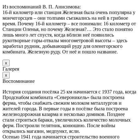
Из воспоминаний В. П. Анисимова:
16-й километр или станция Железная была очень популярна у
мончегорсцев – они толпами съезжались на ней в грибное
время. Почему 16-й километр – все понимали: 16 километр от
Станции Оленья, но почему Железная?… Это стало понятно
лишь много лет спустя, когда вблизи неё появились
рукотворные горы-отвалы многометровой высоты – здесь
заработал рудник, добывающий руду для оленегорского
комбината. Железную руду. От неё и пошло название.
х
Галерея
х
Воспоминание
История создания посёлка 25 км начинается с 1937 года, когда
Продснабом комбината «Североникель» была построена
ферма, чтобы снабжать свежим молоком металлургов и
жителей города. В первые годы в посёлке была построена
железнодорожная казарма и несколько домиков. Позднее
стали строиться бараки, увеличилось количество молочных
ферм. Построили телятник, конюшню. После войны
открылись магазин, медпункт, ясли.
Осенью 1941 года начинается строительство военного