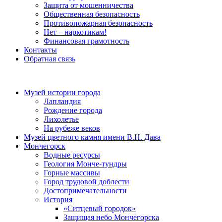
Защита от мошенничества
Общественная безопасность
Противопожарная безопасность
Нет – наркотикам!
Финансовая грамотность
Контакты
Обратная связь
Музей истории города
Лапландия
Рождение города
Лихолетье
На рубеже веков
Музей цветного камня имени В.Н. Дава
Мончегорск
Водные ресурсы
Геология Монче-тундры
Горные массивы
Город трудовой доблести
Достопримечательности
История
«Ситцевый городок»
Защищая небо Мончегорска