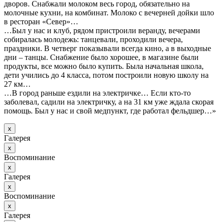
дворов. Снабжали молоком весь город, обязательно на
молочные кухни, на комбинат. Молоко с вечерней дойки шло
в ресторан «Север»…
…Был у нас и клуб, рядом пристроили веранду, вечерами
собиралась молодежь: танцевали, проходили вечера,
праздники. В четверг показывали всегда кино, а в выходные
дни – танцы. Снабжение было хорошее, в магазине были
продукты, все можно было купить. Была начальная школа,
дети учились до 4 класса, потом построили новую школу на
27 км…
…В город раньше ездили на электричке… Если кто-то
заболевал, садили на электричку, а на 31 км уже ждала скорая
помощь. Был у нас и свой медпункт, где работал фельдшер…»
х
Галерея
х
Воспоминание
х
Галерея
х
Воспоминание
х
Галерея