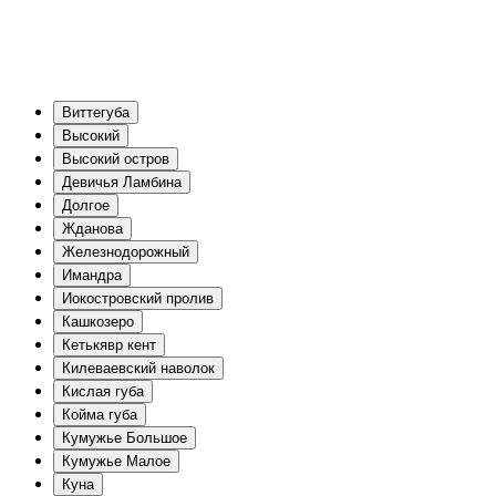
Виттегуба
Высокий
Высокий остров
Девичья Ламбина
Долгое
Жданова
Железнодорожный
Имандра
Иокостровский пролив
Кашкозеро
Кетькявр кент
Килеваевский наволок
Кислая губа
Койма губа
Кумужье Большое
Кумужье Малое
Куна