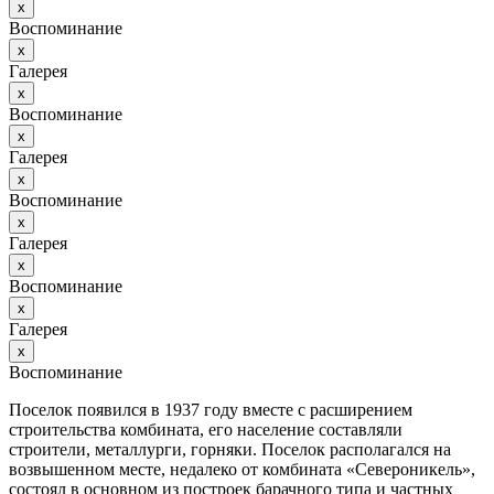
х
Воспоминание
х
Галерея
х
Воспоминание
х
Галерея
х
Воспоминание
х
Галерея
х
Воспоминание
х
Галерея
х
Воспоминание
Поселок появился в 1937 году вместе с расширением
строительства комбината, его население составляли
строители, металлурги, горняки. Поселок располагался на
возвышенном месте, недалеко от комбината «Североникель»,
состоял в основном из построек барачного типа и частных