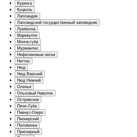
Куренга
Куцколь
Лапландия
Лапландский государственный заповедник
Лумболка
Марквуппи
Монче-губа
Мурманлес
Нефелиновые пески
Ниттис
Нюд
Нюд Верхний
Нюд Нижний
Оленья
Ольховый Наволок
Островское
Пече–Губа
Пивнус-Озеро
Пионерский
Половинка
Приозерный