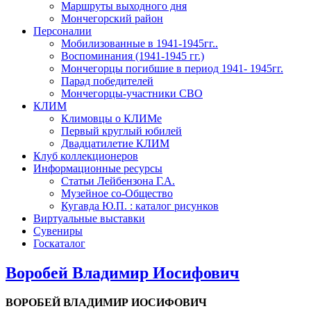
Маршруты выходного дня
Мончегорский район
Персоналии
Мобилизованные в 1941-1945гг..
Воспоминания (1941-1945 гг.)
Мончегорцы погибшие в период 1941- 1945гг.
Парад победителей
Мончегорцы-участники СВО
КЛИМ
Климовцы о КЛИМе
Первый круглый юбилей
Двадцатилетие КЛИМ
Клуб коллекционеров
Информационные ресурсы
Статьи Лейбензона Г.А.
Музейное со-Общество
Кугавда Ю.П. : каталог рисунков
Виртуальные выставки
Сувениры
Госкаталог
Воробей Владимир Иосифович
ВОРОБЕЙ ВЛАДИМИР ИОСИФОВИЧ