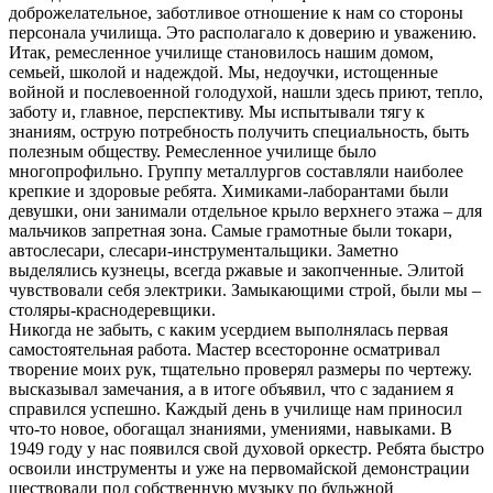
доброжелательное, заботливое отношение к нам со стороны
персонала училища. Это располагало к доверию и уважению.
Итак, ремесленное училище становилось нашим домом,
семьей, школой и надеждой. Мы, недоучки, истощенные
войной и послевоенной голодухой, нашли здесь приют, тепло,
заботу и, главное, перспективу. Мы испытывали тягу к
знаниям, острую потребность получить специальность, быть
полезным обществу. Ремесленное училище было
многопрофильно. Группу металлургов составляли наиболее
крепкие и здоровые ребята. Химиками-лаборантами были
девушки, они занимали отдельное крыло верхнего этажа – для
мальчиков запретная зона. Самые грамотные были токари,
автослесари, слесари-инструментальщики. Заметно
выделялись кузнецы, всегда ржавые и закопченные. Элитой
чувствовали себя электрики. Замыкающими строй, были мы –
столяры-краснодеревщики.
Никогда не забыть, с каким усердием выполнялась первая
самостоятельная работа. Мастер всесторонне осматривал
творение моих рук, тщательно проверял размеры по чертежу.
высказывал замечания, а в итоге объявил, что с заданием я
справился успешно. Каждый день в училище нам приносил
что-то новое, обогащал знаниями, умениями, навыками. В
1949 году у нас появился свой духовой оркестр. Ребята быстро
освоили инструменты и уже на первомайской демонстрации
шествовали под собственную музыку по бульжной