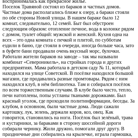
воспринималась как прекрасное жильё.
Поселок Травяной состоял из бараков и частных домов.
Частные дома располагались ближе к озеру, а бараки стояли
по обе стороны Новой улицы. В нашем бараке было 12
комнат, следовательно, 12 семей. Быт был обустроен
следующим образом: отопление печное, вода в колонке рядом
с домом, туалет общий: мужской и женский. Кухня одна на
всех – это одна комната с печкой и плитой, по субботам
ездили в баню, где стояли в очереди, иногда больше часа, зато
в буфете бани продавали очень вкусный морс, булочки.
Работали жители бараков на заводе – так мы называли
комбинат «Североникель», на стройках города и других
предприятиях. Мама работала в детском саду № 11, который
находился на улице Советской. В посёлке находился большой
магазин, где продавались разные промтовары. Рядом с ним
находился клуб, в нём библиотека. Там и собирался посёлок
по всем торжественным случаям. В клубе было чисто, тепло,
печи натоплены, попы устланы ткаными дорожками. Был
красный уголок, где проходили политинформации, беседы. За
клубом, в основном, были частные дома. Люди сажали
картошку, лук, зелень, держали коров, коз, овец. Как
говорится, становились на ноги. Посёлок был зелёный, трава
и кустарники, за бараками в сторону шоссейной дороги
собирали чернику. Жили дружно, помогали друг другу. В
праздничные дни собирались на крылечке, играла гармошка,