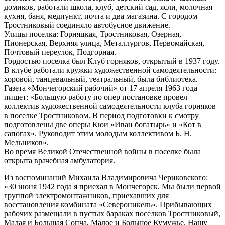
домиков, работали школа, клуб, детский сад, ясли, молочная
кухня, баня, медпункт, почта и два магазина. С городом
Тростниковый соединяло автобусное движение.
Улицы поселка: Горняцкая, Тростниковая, Озерная,
Пионерская, Верхняя улица, Металлургов, Первомайская,
Почтовый переулок, Подгорная.
Гордостью поселка был Клуб горняков, открытый в 1937 году.
В клубе работали кружки художественной самодеятельности:
хоровой, танцевальный, театральный, была библиотека.
Газета «Мончегорский рабочий» от 17 апреля 1963 года
пишет: «Большую работу по опер постановке провел
коллектив художественной самодеятельности клуба горняков
в поселке Тростниковом. В период подготовки к смотру
подготовлены две оперы Кюи «Иван богатырь» и «Кот в
сапогах». Руководит этим молодым коллективом Б. Н.
Мельников».
Во время Великой Отечественной войны в поселке была
открыта врачебная амбулатория.
Из воспоминаний Михаила Владимировича Чериковского:
«30 июня 1942 года я приехал в Мончегорск. Мы были первой
группой электромонтажников, приехавших для
восстановления комбината «Североникель». Прибывающих
рабочих размещали в пустых бараках поселков Тростниковый,
Малая и Большая Сопча, Малое и Большое Кумужье. Нашу