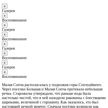
х
Галерея
х
Воспоминание
х
Галерея
х
Воспоминание
х
Галерея
х
Воспоминание
х
Галерея
х
Воспоминание
Малая Сопча располагалась у подножия горы Сопчуайвенч.
Через поселки Большая и Малая Сопча протекала небольшая
речка. Старожилы утверждали, что раньше вода была
настолько чистой, что в ней находили раковины с блестящими
шариками, величиной с горошину. Как оказалось, это был
настоящий речной жемчуг. Сначала посёлки возникли как