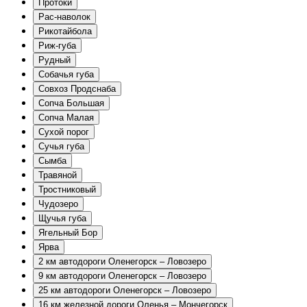
Протоки
Рас-наволок
Рикотайбола
Риж-губа
Рудный
Собачья губа
Совхоз Продснаба
Сопча Большая
Сопча Малая
Сухой порог
Сучья губа
Сымба
Травяной
Тростниковый
Чудозеро
Щучья губа
Ягельный Бор
Ярва
2 км автодороги Оленегорск – Ловозеро
9 км автодороги Оленегорск – Ловозеро
25 км автодороги Оленегорск – Ловозеро
16 км железной дороги Оленья – Мончегорск