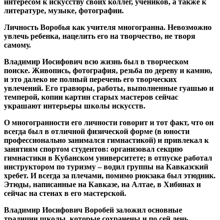
интересом к искусству своих коллег, учеников, а также к
литературе, музыке, фотографии.
Личность Воробья как учителя многогранна. Невозможно
увлечь ребенка, нацелить его на творчество, не творя
самому.
Владимир Иосифович всю жизнь был в творческом
поиске. Живопись, фотография, резьба по дереву и камню,
и это далеко не полный перечень его творческих
увлечений. Его гравюры, работы, выполненные гуашью и
темперой, копии картин старых мастеров сейчас
украшают интерьеры школы искусств.
О многогранности его личности говорит и тот факт, что он
всегда был в отличной физической форме (в юности
профессионально занимался гимнастикой) и привлекал к
занятиям спортом студентов: организовал секцию
гимнастики в Кубанском университете; в отпуске работал
инструктором по туризму – водил группы на Кавказский
хребет. И всегда за плечами, помимо рюкзака был этюдник.
Этюды, написанные на Кавказе, на Алтае, в Хибинах и
сейчас на стенах в его мастерской.
Владимир Иосифович Воробей заложил основные
традиции школы, которые сохранены и по сей день.