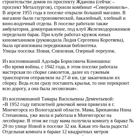
строительстве домов по проспекту Жданова (сейчас –
проспект Металлургов), строили комбинат «Североникель».
В апреле 1955 года в поселке открыли большой магазин. B
магазине были гастрономический, бакалейный, хлебный и
вино-водочный отделы. В поселке работали также
амбулатория, домоуправление, под клуб Железнодорожников
переделали барак. При клубе работал кружок юных
киномехаников (руководила Лидия Сергеевна Коротяева),
была организована передвижная библиотека.
Улицы поселка: Новая, Совхозная, Озерный переулок.
Из воспоминаний Адольфа Борисовича Конюшина:
«Во время войны, с 1942 года, в этом поселке работала
мастерская по сборке самолетов, далее их гужевым
транспортом отправляли на 27-й км, где заканчивали их
сборку. Ведь если сразу поставить крылья, то они перекроют
всю дорогу, а она была лесовозная».
Из воспоминаний Тамары Васильевны Дементьевой:
«В 1952 году пятилетней девочкой меня привезли в г.
Мончегорск из Вологодской области. Мама, Брюханова Нина
Степановна, уже жила и работала в Мончегорске на
лесобирже. В этом же году мама получила комнату в бараке №
29 по улице Новой в поселке 32 км. Какая это была радость!
Отдельная комната в бараке 12 квадратных метров