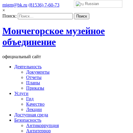
Russian
migm@bk.ru
(81536) 7-60-73
×
Поиск:
Мончегорское музейное
объединение
официальный сайт
Деятельность
Документы
Отчеты
Планы
Приказы
Услуги
Гид
Качество
Лекции
Доступная среда
Безопасность
Антикоррупция
Антитеррор