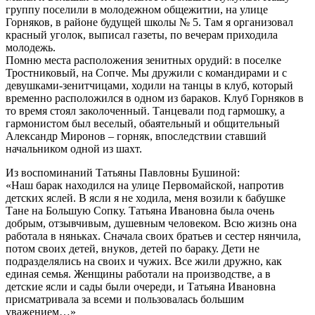
группу поселили в молодежном общежитии, на улице
Горняков, в районе будущей школы № 5. Там я организовал
красный уголок, выписал газеты, по вечерам приходила
молодежь.
Помню места расположения зенитных орудий: в поселке
Тростниковый, на Сопче. Мы дружили с командирами и с
девушками-зенитчицами, ходили на танцы в клуб, который
временно расположился в одном из бараков. Клуб Горняков в
то время стоял заколоченный. Танцевали под гармошку, а
гармонистом был веселый, обаятельный и общительный
Александр Миронов – горняк, впоследствии ставший
начальником одной из шахт.
Из воспоминаний Татьяны Павловны Бушиной:
«Наш барак находился на улице Первомайской, напротив
детских яслей. В ясли я не ходила, меня возили к бабушке
Тане на Большую Сопку. Татьяна Ивановна была очень
добрым, отзывчивым, душевным человеком. Всю жизнь она
работала в няньках. Сначала своих братьев и сестер нянчила,
потом своих детей, внуков, детей по бараку. Дети не
подразделялись на своих и чужих. Все жили дружно, как
единая семья. Женщины работали на производстве, а в
детские ясли и сады были очереди, и Татьяна Ивановна
присматривала за всеми и пользовалась большим
уважением…»