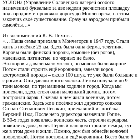
УСЛОНа (Управление Соловецких лагерей особого
назначения) буквально за две недели расчистили площадку
под аэродром и проложил дорогу до Мончегорска, на этом
закончив своё существование. Сразу на аэродром прибыли
самолёты…»
Из воспоминаний К. В. Пехоты:
«… Наша семья приехала в Мончегорск в 1947 году. Стали
жить в посёлке 25 км. Здесь была одна ферма, телятник.
Коровы были финской породы, комолые (без рогов),
маленькие, пятнистые, но черных не было.
Эти коровы давали мало молока, но молоко было жирное.
Потом стали строить ещё коровники, завезли коров
костромской породы – около 100 штук, те уже были большие и
с рогами. Они давали много молока. Летом получали до 9
тонн молока, по три машины ходили в город. Когда мы
приехали, здесь стоял один маленький домик, потом
построили барак. Сначала в нем жили военные, потом
гражданские. Здесь же в посёлке жил директор совхоза
Степан Степанович Левакин, приехавший из посёлка
Верхний Нюд. После него директора назначили Гоппе.
В 50-х годах появилась воинская часть, строили аэродром,
появились дома, ясли. Первый наш дом строили немцы, тут
же в этом доме и жили. Помню, дом был обнесён колючей
проволокой. Потом построили ещё коровники. Всего было 6