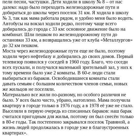
пели песни, частушки. Дети ходили в школу № 8 – от нас
далеко: надо было переходить железнодорожные пути и
добираться до школы через поселок 31 км. Я ходила в школу
№ 3, так как мама работала рядом, и удобно меня было водить.
Автобусы на вокзал ходили редко, поэтому чаще всего
добирались до города с 33 км: основное движение было на
комбинат. Шли пешком по железнодорожному пути до
остановки 33 км, а возвращались уже от клуба «Металлургов»
до 32 км пешком.
Моста через железнодорожные пути еще не было, поэтому
ходили через нефтебазу и добирались до своих домов. Первый
телевизор появился у соседей в 1960 году. Благо, что соседи
всех пускали, и получался маленький зрительный зал, у них к
тому времени было уже 2 комнаты. В 60-е люди стали
выбираться из бараков. Освободившиеся комнаты стали
давать семьям с большим количеством членов семьи, новых
же жильцов не поселяли.
Материально все жили по-разному, но особого различия не
было. У всех было чисто, убрано, натоплено. Мама получила
квартиру в городе только в 1976 году, а в 1978 её уже не стало.
Выселяли в первую очередь из списанных бараков: наш барак
считался пригодным для жилья, поэтому он был снесён только
в 80-е годы. Так постепенно закрывался поселок Травяной, а
жизнь людей продолжалась в городе уже в благоустроенных
квартирах».