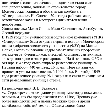
поселение геологоразведчиков, позднее там стали жить
спецпереселенцы, занятые на строительстве города
Мончегорска, горняки и обогатители комбината
«Североникель». На Сопче в 50-е годах работал завод
бетонитового камня и мастерская для изготовления
пенобетона.
Улицы поселка Малая Сопча: Мало-Сопчинская, Автобусная,
Лесной переулок.
В 1939 году при учебно-производственном комбинате (УПК)
«Североникеля» была открыта первая в истории Мончегорска
школа фабрично-заводского ученичества (ФЗУ) на Малой
Сопче, Готовили рабочие кадры самых нужных профессий:
металлургов, бурильщиков, слесарей, столяров, сантехников,
электромонтеров и электросварщиков. На базе школы ФЗО в
октябре 1943 года было открыто ремесленное училище № 1.
Первый набор – 440 человек, 16 групп. Первый выпуск
пришелся уже на послевоенный 1946-й год. В октябре 1949
года ремесленное училище № 1 закрыли в связи сокращением
сети ремесленных училищ в стране.
Из воспоминаний В. В. Баженова:
«…Серое трехэтажное здание училища мне тогда показалось
огромным, как бы продолжением горы Нюд. Прошло уже
более пятидесяти лет, а память бережно хранит яркий
калейдоскоп событий тех лет. Общим фоном было