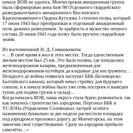
началу ВОВ не удалось. Мончегорская авиационная группа
была сформирован анна базе 98 Отдельного гвардейского
разведывательного авиационного Вислонского
Краснознаменного Ордена Кутузова 3 степени полка, который
17 июня 1943 был преобразован в отдельный авиационный
полк дальних разведчиков. За храбрость и мужество личного
состава 26 июня 1943 года полку было вручено гвардейское
знамя.
Из воспоминаний Н. Д. Симашкевича:
«… В своё время я жил в этих местах. Тогда единственным
жилым местом был 25 км. Это была поляна, где находилась
железнодорожная казарма, предназначенная для
железнодорожников-путейцев да кладовые для инструмента…
Незадолго до войны появился лагпункт ББК (Беломорско-
Балтийского канала), который начал стройку для будущего
совхоза, и к началу войны было уже семь построек и выведен
тупик для подачи грузов к складу…
Когда началась ВОВ, наша округа стала бурно развиваться, так
как началось строительство аэродрома. Персонал ББК и
УСЛОНа (Управление Соловецких лагерей особого
назначения) буквально за две недели расчистили площадку
под аэродром и проложил дорогу до Мончегорска, на этом
закончив своё существование. Сразу на аэродром прибыли
самолёты…»