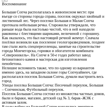
Воспоминание
Большая Сопча располагалась в живописном месте: при
въезде со стороны города справа, поселок окружал хвойный и
лиственный лес. Через поселки Большая и Малая Сопча
протекала небольшая речка. Старожилы утверждали, что
раньше вода была настолько чистой, что в ней находили
раковины с блестящими шариками, величиной с горошину.
Как оказалось, это был настоящий речной жемчуг. Сначала
посёлки возникли как поселение геологоразведчиков, позднее
там стали жить спецпереселенцы, занятые на строительстве
города Мончегорска, горняки и обогатители комбината
«Североникель». На Сопче в 50-е годах работал завод
бетонитового камня и мастерская для изготовления
пенобетона.
Нелишне вспомнить также, что по одному из вариантов
именно здесь, на западном склоне горы Сопчуайвенч, где
располагался поселок Большая Сопча, думали выстроить весь
город.
Улицы поселка Большая Сопча: Песочный переулок, Большая
– Сопчинская, Футбольный переулок.
Поселок Большая Сопча состоял из множества частных домов,
были и бараки, магазин, детский сад № 3, барак–ЖЭК с
актовым залом.
В годы войны на Большой Сопче находились зенитные