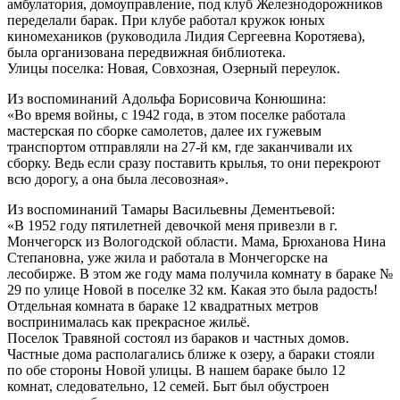
амбулатория, домоуправление, под клуб Железнодорожников
переделали барак. При клубе работал кружок юных
киномехаников (руководила Лидия Сергеевна Коротяева),
была организована передвижная библиотека.
Улицы поселка: Новая, Совхозная, Озерный переулок.
Из воспоминаний Адольфа Борисовича Конюшина:
«Во время войны, с 1942 года, в этом поселке работала
мастерская по сборке самолетов, далее их гужевым
транспортом отправляли на 27-й км, где заканчивали их
сборку. Ведь если сразу поставить крылья, то они перекроют
всю дорогу, а она была лесовозная».
Из воспоминаний Тамары Васильевны Дементьевой:
«В 1952 году пятилетней девочкой меня привезли в г.
Мончегорск из Вологодской области. Мама, Брюханова Нина
Степановна, уже жила и работала в Мончегорске на
лесобирже. В этом же году мама получила комнату в бараке №
29 по улице Новой в поселке 32 км. Какая это была радость!
Отдельная комната в бараке 12 квадратных метров
воспринималась как прекрасное жильё.
Поселок Травяной состоял из бараков и частных домов.
Частные дома располагались ближе к озеру, а бараки стояли
по обе стороны Новой улицы. В нашем бараке было 12
комнат, следовательно, 12 семей. Быт был обустроен