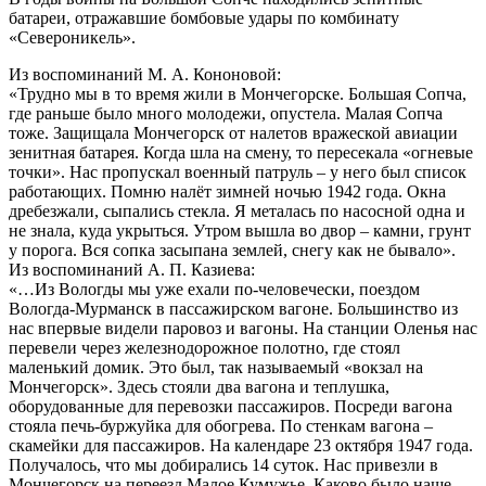
батареи, отражавшие бомбовые удары по комбинату
«Североникель».
Из воспоминаний М. А. Кононовой:
«Трудно мы в то время жили в Мончегорске. Большая Сопча,
где раньше было много молодежи, опустела. Малая Сопча
тоже. Защищала Мончегорск от налетов вражеской авиации
зенитная батарея. Когда шла на смену, то пересекала «огневые
точки». Нас пропускал военный патруль – у него был список
работающих. Помню налёт зимней ночью 1942 года. Окна
дребезжали, сыпались стекла. Я металась по насосной одна и
не знала, куда укрыться. Утром вышла во двор – камни, грунт
у порога. Вся сопка засыпана землей, снегу как не бывало».
Из воспоминаний А. П. Казиева:
«…Из Вологды мы уже ехали по-человечески, поездом
Вологда-Мурманск в пассажирском вагоне. Большинство из
нас впервые видели паровоз и вагоны. На станции Оленья нас
перевели через железнодорожное полотно, где стоял
маленький домик. Это был, так называемый «вокзал на
Мончегорск». Здесь стояли два вагона и теплушка,
оборудованные для перевозки пассажиров. Посреди вагона
стояла печь-буржуйка для обогрева. По стенкам вагона –
скамейки для пассажиров. На календаре 23 октября 1947 года.
Получалось, что мы добирались 14 суток. Нас привезли в
Мончегорск на переезд Малое Кумужье. Каково было наше