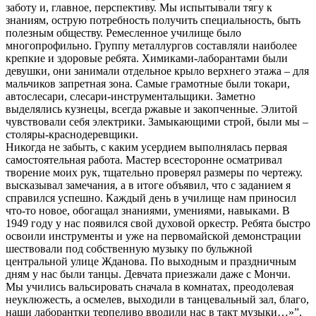
заботу и, главное, перспективу. Мы испытывали тягу к
знаниям, острую потребность получить специальность, быть
полезным обществу. Ремесленное училище было
многопрофильно. Группу металлургов составляли наиболее
крепкие и здоровые ребята. Химиками-лаборантами были
девушки, они занимали отдельное крыло верхнего этажа – для
мальчиков запретная зона. Самые грамотные были токари,
автослесари, слесари-инструментальщики. Заметно
выделялись кузнецы, всегда ржавые и закопченные. Элитой
чувствовали себя электрики. Замыкающими строй, были мы –
столяры-краснодеревщики.
Никогда не забыть, с каким усердием выполнялась первая
самостоятельная работа. Мастер всесторонне осматривал
творение моих рук, тщательно проверял размеры по чертежу.
высказывал замечания, а в итоге объявил, что с заданием я
справился успешно. Каждый день в училище нам приносил
что-то новое, обогащал знаниями, умениями, навыками. В
1949 году у нас появился свой духовой оркестр. Ребята быстро
освоили инструменты и уже на первомайской демонстрации
шествовали под собственную музыку по бульжной
центральной улице Жданова. По выходным и праздничным
дням у нас были танцы. Девчата приезжали даже с Мончи.
Мы учились вальсировать сначала в комнатах, преодолевая
неуклюжесть, а осмелев, выходили в танцевальный зал, благо,
наши лаборантки терпеливо вводили нас в такт музыки…»”.