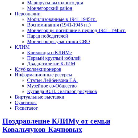
Маршруты выходного дня
Мончегорский район
Персоналии
Мобилизованные в 1941-1945гг..
Воспоминания (1941-1945 гг.)
Мончегорцы погибшие в период 1941- 1945гг.
Парад победителей
Мончегорцы-участники СВО
КЛИМ
Климовцы о КЛИМе
Первый круглый юбилей
Двадцатилетие КЛИМ
Клуб коллекционеров
Информационные ресурсы
Статьи Лейбензона Г.А.
Музейное со-Общество
Кугавда Ю.П. : каталог рисунков
Виртуальные выставки
Сувениры
Госкаталог
Поздравление КЛИМу от семьи
Ковальчуков-Качновых