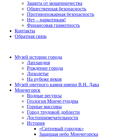
Защита от мошенничества
Общественная безопасность
Противопожарная безопасность
Нет – наркотикам!
Финансовая грамотность
Контакты
Обратная связь
Музей истории города
Лапландия
Рождение города
Лихолетье
На рубеже веков
Музей цветного камня имени В.Н. Дава
Мончегорск
Водные ресурсы
Геология Монче-тундры
Горные массивы
Город трудовой доблести
Достопримечательности
История
«Ситцевый городок»
Защищая небо Мончегорска