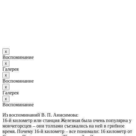
х
Воспоминание
х
Галерея
х
Воспоминание
х
Галерея
х
Воспоминание
Из воспоминаний В. П. Анисимова:
16-й километр или станция Железная была очень популярна у
мончегорсцев – они толпами съезжались на ней в грибное
время. Почему 16-й километр – все понимали: 16 километр от