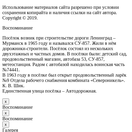
Использование материалов сайта разрешено при условии
сохранения копирайта и наличия ссылки на сайт автора.
Copyright © 2019.
Воспоминание
Посёлок возник при строительстве дороги Ленинград –
Мурманск в 1965 году и назывался СУ-857. Жили в нём
дорожники-строители. Посёлок состоял из нескольких
двухэтажных и частных домов. В посёлки были: детский сад,
продовольственный магазин, автобаза 53, СУ-857,
метеостанция. Радом с автобазой находилась воинская часть
№74441.
В 1963 году в посёлке был открыт продовольственный ларёк
№9 Отдела рабочего снабжения комбината «Североникель».
К. В. Шик.
Единственная улица посёлка – Автодорожная.
х
Воспоминание
х
Воспоминание
х
Галерея