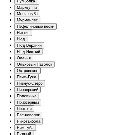
Лумболка
Марквуппи
Монче-губа
Мурманлес
Нефелиновые пески
Ниттис
Нюд
Нюд Верхний
Нюд Нижний
Оленья
Ольховый Наволок
Островское
Пече–Губа
Пивнус-Озеро
Пионерский
Половинка
Приозерный
Протоки
Рас-наволок
Рикотайбола
Риж-губа
Рудный