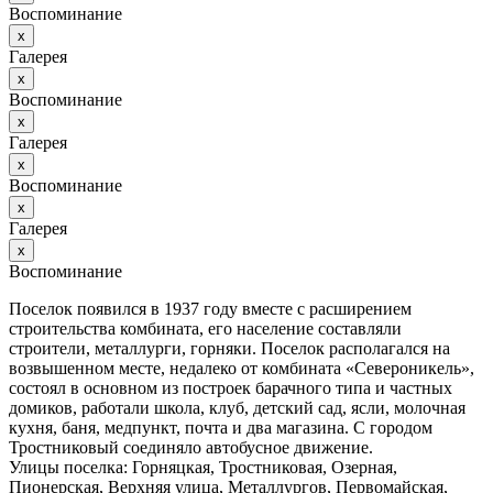
Воспоминание
х
Галерея
х
Воспоминание
х
Галерея
х
Воспоминание
х
Галерея
х
Воспоминание
Поселок появился в 1937 году вместе с расширением
строительства комбината, его население составляли
строители, металлурги, горняки. Поселок располагался на
возвышенном месте, недалеко от комбината «Североникель»,
состоял в основном из построек барачного типа и частных
домиков, работали школа, клуб, детский сад, ясли, молочная
кухня, баня, медпункт, почта и два магазина. С городом
Тростниковый соединяло автобусное движение.
Улицы поселка: Горняцкая, Тростниковая, Озерная,
Пионерская, Верхняя улица, Металлургов, Первомайская,