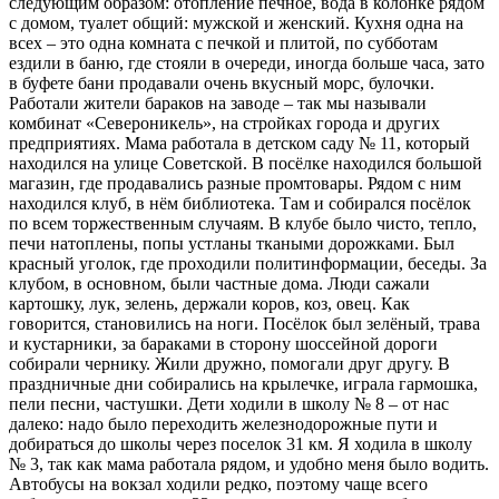
следующим образом: отопление печное, вода в колонке рядом
с домом, туалет общий: мужской и женский. Кухня одна на
всех – это одна комната с печкой и плитой, по субботам
ездили в баню, где стояли в очереди, иногда больше часа, зато
в буфете бани продавали очень вкусный морс, булочки.
Работали жители бараков на заводе – так мы называли
комбинат «Североникель», на стройках города и других
предприятиях. Мама работала в детском саду № 11, который
находился на улице Советской. В посёлке находился большой
магазин, где продавались разные промтовары. Рядом с ним
находился клуб, в нём библиотека. Там и собирался посёлок
по всем торжественным случаям. В клубе было чисто, тепло,
печи натоплены, попы устланы ткаными дорожками. Был
красный уголок, где проходили политинформации, беседы. За
клубом, в основном, были частные дома. Люди сажали
картошку, лук, зелень, держали коров, коз, овец. Как
говорится, становились на ноги. Посёлок был зелёный, трава
и кустарники, за бараками в сторону шоссейной дороги
собирали чернику. Жили дружно, помогали друг другу. В
праздничные дни собирались на крылечке, играла гармошка,
пели песни, частушки. Дети ходили в школу № 8 – от нас
далеко: надо было переходить железнодорожные пути и
добираться до школы через поселок 31 км. Я ходила в школу
№ 3, так как мама работала рядом, и удобно меня было водить.
Автобусы на вокзал ходили редко, поэтому чаще всего