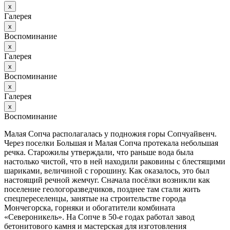
х
Галерея
х
Воспоминание
х
Галерея
х
Воспоминание
х
Галерея
х
Воспоминание
Малая Сопча располагалась у подножия горы Сопчуайвенч.
Через поселки Большая и Малая Сопча протекала небольшая
речка. Старожилы утверждали, что раньше вода была
настолько чистой, что в ней находили раковины с блестящими
шариками, величиной с горошину. Как оказалось, это был
настоящий речной жемчуг. Сначала посёлки возникли как
поселение геологоразведчиков, позднее там стали жить
спецпереселенцы, занятые на строительстве города
Мончегорска, горняки и обогатители комбината
«Североникель». На Сопче в 50-е годах работал завод
бетонитового камня и мастерская для изготовления