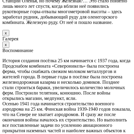
Станции Оленья, но почему Железная?… Это стало понятно
лишь много лет спустя, когда вблизи неё появились
рукотворные горы-отвалы многометровой высоты – здесь
заработал рудник, добывающий руду для оленегорского
комбината. Железную руду. От неё и пошло название.
х
Галерея
х
Воспоминание
История создания посёлка 25 км начинается с 1937 года, когда
Продснабом комбината «Североникель» была построена
ферма, чтобы снабжать свежим молоком металлургов и
жителей города. В первые годы в посёлке была построена
железнодорожная казарма и несколько домиков. Позднее
стали строиться бараки, увеличилось количество молочных
ферм. Построили телятник, конюшню. После войны
открылись магазин, медпункт, ясли.
Осенью 1941 года начинается строительство военного
аэродрома на 25 км. Финская война 1939-1940 годов показала,
что на Севере не хватает аэродромов. И сразу же после
окончания войны началось их строительство. Но выполнить
все поставленные задачи по усилению авиационного
прикрытия наземных частей и наиболее важных объектов к