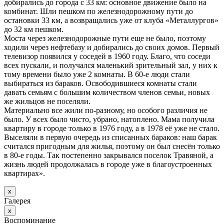
добирались до города с 33 км: основное движение было на
комбинат. Шли пешком по железнодорожному пути до
остановки 33 км, а возвращались уже от клуба «Металлургов»
до 32 км пешком.
Моста через железнодорожные пути еще не было, поэтому
ходили через нефтебазу и добирались до своих домов. Первый
телевизор появился у соседей в 1960 году. Благо, что соседи
всех пускали, и получался маленький зрительный зал, у них к
тому времени было уже 2 комнаты. В 60-е люди стали
выбираться из бараков. Освободившиеся комнаты стали
давать семьям с большим количеством членов семьи, новых
же жильцов не поселяли.
Материально все жили по-разному, но особого различия не
было. У всех было чисто, убрано, натоплено. Мама получила
квартиру в городе только в 1976 году, а в 1978 её уже не стало.
Выселяли в первую очередь из списанных бараков: наш барак
считался пригодным для жилья, поэтому он был снесён только
в 80-е годы. Так постепенно закрывался поселок Травяной, а
жизнь людей продолжалась в городе уже в благоустроенных
квартирах».
х
Галерея
х
Воспоминание