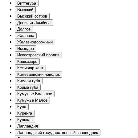
Виттегуба
Высокий
Высокий остров
Девичья Ламбина
Долгое
Жданова
Железнодорожный
Имандра
Иокостровский пролив
Кашкозеро
Кетькявр кент
Килеваевский наволок
Кислая губа
Койма губа
Кумужье Большое
Кумужье Малое
Куна
Куренга
Куцколь
Лапландия
Лапландский государственный заповедник