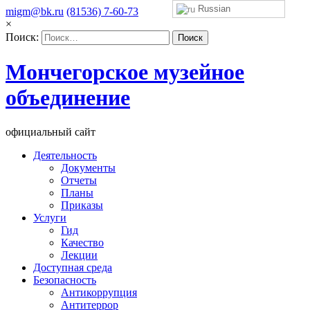
Russian
migm@bk.ru
(81536) 7-60-73
×
Поиск:
Мончегорское музейное
объединение
официальный сайт
Деятельность
Документы
Отчеты
Планы
Приказы
Услуги
Гид
Качество
Лекции
Доступная среда
Безопасность
Антикоррупция
Антитеррор