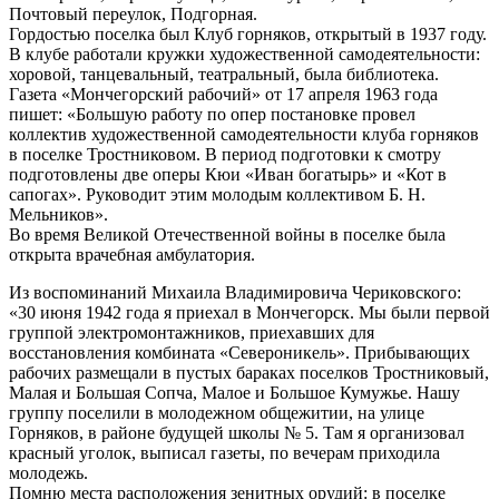
Почтовый переулок, Подгорная.
Гордостью поселка был Клуб горняков, открытый в 1937 году.
В клубе работали кружки художественной самодеятельности:
хоровой, танцевальный, театральный, была библиотека.
Газета «Мончегорский рабочий» от 17 апреля 1963 года
пишет: «Большую работу по опер постановке провел
коллектив художественной самодеятельности клуба горняков
в поселке Тростниковом. В период подготовки к смотру
подготовлены две оперы Кюи «Иван богатырь» и «Кот в
сапогах». Руководит этим молодым коллективом Б. Н.
Мельников».
Во время Великой Отечественной войны в поселке была
открыта врачебная амбулатория.
Из воспоминаний Михаила Владимировича Чериковского:
«30 июня 1942 года я приехал в Мончегорск. Мы были первой
группой электромонтажников, приехавших для
восстановления комбината «Североникель». Прибывающих
рабочих размещали в пустых бараках поселков Тростниковый,
Малая и Большая Сопча, Малое и Большое Кумужье. Нашу
группу поселили в молодежном общежитии, на улице
Горняков, в районе будущей школы № 5. Там я организовал
красный уголок, выписал газеты, по вечерам приходила
молодежь.
Помню места расположения зенитных орудий: в поселке