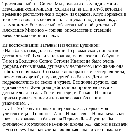
Тростниковый, на Сопче. Мы дружили с командирами и с
девушками-зенитчицами, ходили на танцы в клуб, который
временно расположился в одном из бараков. Клуб Горняков в
то время стоял заколоченный. Танцевали под гармошку, а
гармонистом был веселый, обаятельный и общительный
Александр Миронов – горняк, впоследствии ставший
начальником одной из шахт.
Из воспоминаний Татьяны Павловны Бушиной:
«Наш барак находился на улице Первомайской, напротив
детских яслей. В ясли я не ходила, меня возили к бабушке
Тане на Большую Сопку. Татьяна Ивановна была очень
добрым, отзывчивым, душевным человеком. Всю жизнь она
работала в няньках. Сначала своих братьев и сестер нянчила,
потом своих детей, внуков, детей по бараку. Дети не
подразделялись на своих и чужих. Все жили дружно, как
единая семья. Женщины работали на производстве, а в
детские ясли и сады были очереди, и Татьяна Ивановна
присматривала за всеми и пользовалась большим
уважением…»
«… В 1957 году я пошла в первый класс, первая моя
учительница – Горюнова Анна Николаевна. Наша начальная
школа находилась в бараке на Первомайской улице, была
филиалом 3-х этажной каменной школы №5, как мы называли
– «на горе». Главная улица Горняцкая шла до этой школы и