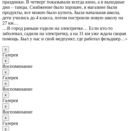
праздники. В четверг показывали всегда кино, а в выходные
дни – танцы. Снабжение было хорошее, в магазине были
продукты, все можно было купить. Была начальная школа,
дети учились до 4 класса, потом построили новую школу на
27 км…
…В город раньше ездили на электричке… Если кто-то
заболевал, садили на электричку, а на 31 км уже ждала скорая
помощь. Был у нас и свой медпункт, где работал фельдшер…»
х
Галерея
х
Воспоминание
х
Галерея
х
Воспоминание
х
Галерея
х
Воспоминание
х
Галерея
х