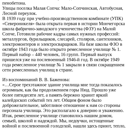
пенобетона.
Улицы поселка Малая Сопча: Мало-Сопчинская, Автобусная,
Лесной переулок.
В 1939 году при учебно-производственном комбинате (УПК)
«Североникеля» была открыта первая в истории Мончегорска
школа фабрично-заводского ученичества (ФЗУ) на Малой
Сопче, Готовили рабочие кадры самых нужных профессий:
металлургов, бурильщиков, слесарей, столяров, сантехников,
электромонтеров и электросварщиков. На базе школы ФЗО в
октябре 1943 года было открыто ремесленное училище № 1.
Первый набор – 440 человек, 16 групп. Первый выпуск
пришелся уже на послевоенный 1946-й год. В октябре 1949
года ремесленное училище № 1 закрыли в связи сокращением
сети ремесленных училищ в стране.
Из воспоминаний В. В. Баженова:
«…Серое трехэтажное здание училища мне тогда показалось
огромным, как бы продолжением горы Нюд. Прошло уже
более пятидесяти лет, а память бережно хранит яркий
калейдоскоп событий тех лет. Общим фоном было
доброжелательное, заботливое отношение к нам со стороны
персонала училища. Это располагало к доверию и уважению.
Итак, ремесленное училище становилось нашим домом,
семьей, школой и надеждой. Мы, недоучки, истощенные
войной и послевоенной голодухой, нашли здесь приют, тепло,