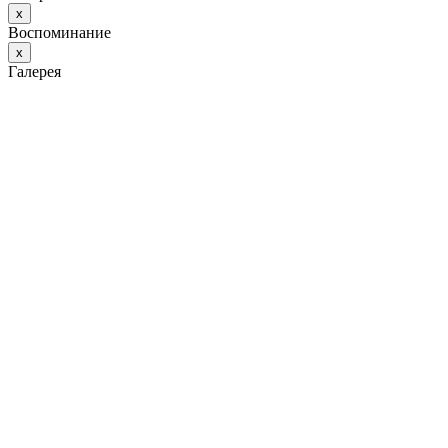
х
Воспоминание
х
Галерея