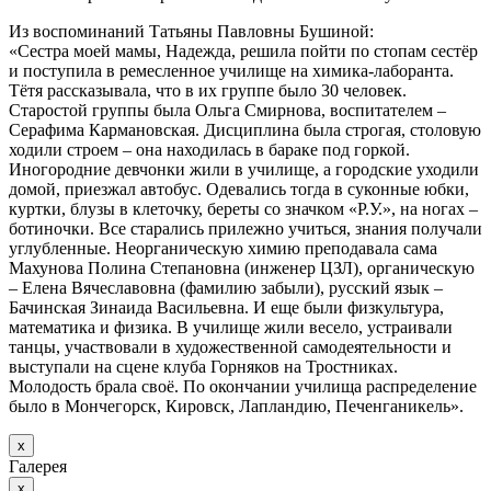
Из воспоминаний Татьяны Павловны Бушиной:
«Сестра моей мамы, Надежда, решила пойти по стопам сестёр
и поступила в ремесленное училище на химика-лаборанта.
Тётя рассказывала, что в их группе было 30 человек.
Старостой группы была Ольга Смирнова, воспитателем –
Серафима Кармановская. Дисциплина была строгая, столовую
ходили строем – она находилась в бараке под горкой.
Иногородние девчонки жили в училище, а городские уходили
домой, приезжал автобус. Одевались тогда в суконные юбки,
куртки, блузы в клеточку, береты со значком «Р.У.», на ногах –
ботиночки. Все старались прилежно учиться, знания получали
углубленные. Неорганическую химию преподавала сама
Махунова Полина Степановна (инженер ЦЗЛ), органическую
– Елена Вячеславовна (фамилию забыли), русский язык –
Бачинская Зинаида Васильевна. И еще были физкультура,
математика и физика. В училище жили весело, устраивали
танцы, участвовали в художественной самодеятельности и
выступали на сцене клуба Горняков на Тростниках.
Молодость брала своё. По окончании училища распределение
было в Мончегорск, Кировск, Лапландию, Печенганикель».
х
Галерея
х