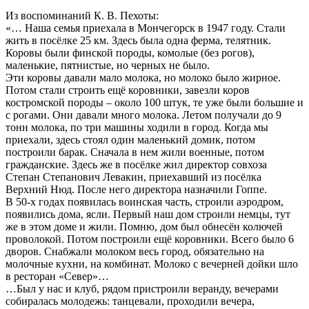
Из воспоминаний К. В. Пехоты:
«… Наша семья приехала в Мончегорск в 1947 году. Стали
жить в посёлке 25 км. Здесь была одна ферма, телятник.
Коровы были финской породы, комолые (без рогов),
маленькие, пятнистые, но черных не было.
Эти коровы давали мало молока, но молоко было жирное.
Потом стали строить ещё коровники, завезли коров
костромской породы – около 100 штук, те уже были большие и
с рогами. Они давали много молока. Летом получали до 9
тонн молока, по три машины ходили в город. Когда мы
приехали, здесь стоял один маленький домик, потом
построили барак. Сначала в нем жили военные, потом
гражданские. Здесь же в посёлке жил директор совхоза
Степан Степанович Левакин, приехавший из посёлка
Верхний Нюд. После него директора назначили Гоппе.
В 50-х годах появилась воинская часть, строили аэродром,
появились дома, ясли. Первый наш дом строили немцы, тут
же в этом доме и жили. Помню, дом был обнесён колючей
проволокой. Потом построили ещё коровники. Всего было 6
дворов. Снабжали молоком весь город, обязательно на
молочные кухни, на комбинат. Молоко с вечерней дойки шло
в ресторан «Север»…
…Был у нас и клуб, рядом пристроили веранду, вечерами
собиралась молодежь: танцевали, проходили вечера,