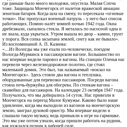
где раньше было много молодежи, опустела. Малая Сопча
тоже. Защищала Мончегорск от налетов вражеской авиации
зенитная батарея. Когда шла на смену, то пересекала «огневые
точки». Нас пропускал военный патруль – у него был список
работающих. Помню налёт зимней ночью 1942 года. Окна
дребезжали, сыпались стекла. Я металась по насосной одна и
не знала, куда укрыться. Утром вышла во двор – камни, грунт
у порога. Вся сопка засыпана землей, снегу как не бывало».
Из воспоминаний А. П. Казиева:
«…Из Вологды мы уже ехали по-человечески, поездом
Вологда-Мурманск в пассажирском вагоне. Большинство из
нас впервые видели паровоз и вагоны. На станции Оленья нас
перевели через железнодорожное полотно, где стоял
маленький домик. Это был, так называемый «вокзал на
Мончегорск». Здесь стояли два вагона и теплушка,
оборудованные для перевозки пассажиров. Посреди вагона
стояла печь-буржуйка для обогрева. По стенкам вагона –
скамейки для пассажиров. На календаре 23 октября 1947 года.
Получалось, что мы добирались 14 суток. Нас привезли в
Мончегорск на переезд Малое Кумужье. Каково было наше
удивление, когда мы выходили из вагонов на мончегорскую
землю, заиграл духовой оркестр. Мы впервые видели и
слышали такую музыку, ведь привыкли к игре на гармошке.
Это мы уже потом узнали, когда пришли работать на рудник,
как нуждался рудник в рабочей силе.