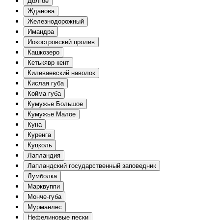
Долгое
Жданова
Железнодорожный
Имандра
Иокостровский пролив
Кашкозеро
Кетькявр кент
Килеваевский наволок
Кислая губа
Койма губа
Кумужье Большое
Кумужье Малое
Куна
Куренга
Куцколь
Лапландия
Лапландский государственный заповедник
Лумболка
Марквуппи
Монче-губа
Мурманлес
Нефелиновые пески