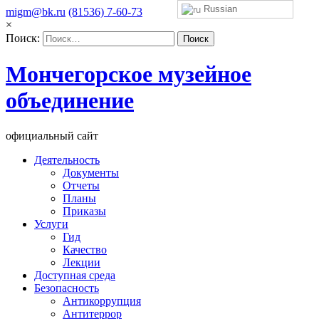
Russian
migm@bk.ru
(81536) 7-60-73
×
Поиск:
Мончегорское музейное
объединение
официальный сайт
Деятельность
Документы
Отчеты
Планы
Приказы
Услуги
Гид
Качество
Лекции
Доступная среда
Безопасность
Антикоррупция
Антитеррор