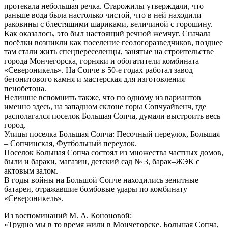
протекала небольшая речка. Старожилы утверждали, что
раньше вода была настолько чистой, что в ней находили
раковины с блестящими шариками, величиной с горошину.
Как оказалось, это был настоящий речной жемчуг. Сначала
посёлки возникли как поселение геологоразведчиков, позднее
там стали жить спецпереселенцы, занятые на строительстве
города Мончегорска, горняки и обогатители комбината
«Североникель». На Сопче в 50-е годах работал завод
бетонитового камня и мастерская для изготовления
пенобетона.
Нелишне вспомнить также, что по одному из вариантов
именно здесь, на западном склоне горы Сопчуайвенч, где
располагался поселок Большая Сопча, думали выстроить весь
город.
Улицы поселка Большая Сопча: Песочный переулок, Большая
– Сопчинская, Футбольный переулок.
Поселок Большая Сопча состоял из множества частных домов,
были и бараки, магазин, детский сад № 3, барак–ЖЭК с
актовым залом.
В годы войны на Большой Сопче находились зенитные
батареи, отражавшие бомбовые удары по комбинату
«Североникель».
Из воспоминаний М. А. Кононовой:
«Трудно мы в то время жили в Мончегорске. Большая Сопча,