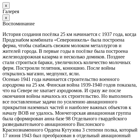
х
Галерея
х
Воспоминание
История создания посёлка 25 км начинается с 1937 года, когда
Продснабом комбината «Североникель» была построена
ферма, чтобы снабжать свежим молоком металлургов и
жителей города. В первые годы в посёлке была построена
железнодорожная казарма и несколько домиков. Позднее
стали строиться бараки, увеличилось количество молочных
ферм. Построили телятник, конюшню. После войны
открылись магазин, медпункт, ясли.
Осенью 1941 года начинается строительство военного
аэродрома на 25 км. Финская война 1939-1940 годов показала,
что на Севере не хватает аэродромов. И сразу же после
окончания войны началось их строительство. Но выполнить
все поставленные задачи по усилению авиационного
прикрытия наземных частей и наиболее важных объектов к
началу ВОВ не удалось. Мончегорская авиационная группа
была сформирован анна базе 98 Отдельного гвардейского
разведывательного авиационного Вислонского
Краснознаменного Ордена Кутузова 3 степени полка, который
17 июня 1943 был преобразован в отдельный авиационный