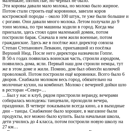
маленькие, пятнистые, но черных не было.
Эти коровы давали мало молока, но молоко было жирное.
Потом стали строить ещё коровники, завезли коров
костромской породы – около 100 штук, те уже были большие и
с рогами. Они давали много молока. Летом получали до 9
тонн молока, по три машины ходили в город. Когда мы
приехали, здесь стоял один маленький домик, потом
построили барак. Сначала в нем жили военные, потом
гражданские. Здесь же в посёлке жил директор совхоза
Степан Степанович Левакин, приехавший из посёлка
Верхний Нюд. После него директора назначили Гоппе.
В 50-х годах появилась воинская часть, строили аэродром,
появились дома, ясли. Первый наш дом строили немцы, тут
же в этом доме и жили. Помню, дом был обнесён колючей
проволокой. Потом построили ещё коровники. Всего было 6
дворов. Снабжали молоком весь город, обязательно на
молочные кухни, на комбинат. Молоко с вечерней дойки шло
в ресторан «Север»…
…Был у нас и клуб, рядом пристроили веранду, вечерами
собиралась молодежь: танцевали, проходили вечера,
праздники. В четверг показывали всегда кино, а в выходные
дни – танцы. Снабжение было хорошее, в магазине были
продукты, все можно было купить. Была начальная школа,
дети учились до 4 класса, потом построили новую школу на
27 км…