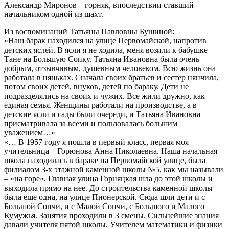
Александр Миронов – горняк, впоследствии ставший
начальником одной из шахт.
Из воспоминаний Татьяны Павловны Бушиной:
«Наш барак находился на улице Первомайской, напротив
детских яслей. В ясли я не ходила, меня возили к бабушке
Тане на Большую Сопку. Татьяна Ивановна была очень
добрым, отзывчивым, душевным человеком. Всю жизнь она
работала в няньках. Сначала своих братьев и сестер нянчила,
потом своих детей, внуков, детей по бараку. Дети не
подразделялись на своих и чужих. Все жили дружно, как
единая семья. Женщины работали на производстве, а в
детские ясли и сады были очереди, и Татьяна Ивановна
присматривала за всеми и пользовалась большим
уважением…»
«… В 1957 году я пошла в первый класс, первая моя
учительница – Горюнова Анна Николаевна. Наша начальная
школа находилась в бараке на Первомайской улице, была
филиалом 3-х этажной каменной школы №5, как мы называли
– «на горе». Главная улица Горняцкая шла до этой школы и
выходила прямо на нее. До строительства каменной школы
была еще одна, на улице Пионерской. Сюда шли дети и с
Большой Сопчи, и с Малой Сопчи, с Большого и Малого
Кумужья. Занятия проходили в 3 смены. Сильнейшие знания
давали учителя пятой школы. Учителем математики и физики