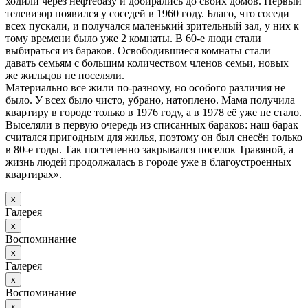
ходили через нефтебазу и добирались до своих домов. Первый
телевизор появился у соседей в 1960 году. Благо, что соседи
всех пускали, и получался маленький зрительный зал, у них к
тому времени было уже 2 комнаты. В 60-е люди стали
выбираться из бараков. Освободившиеся комнаты стали
давать семьям с большим количеством членов семьи, новых
же жильцов не поселяли.
Материально все жили по-разному, но особого различия не
было. У всех было чисто, убрано, натоплено. Мама получила
квартиру в городе только в 1976 году, а в 1978 её уже не стало.
Выселяли в первую очередь из списанных бараков: наш барак
считался пригодным для жилья, поэтому он был снесён только
в 80-е годы. Так постепенно закрывался поселок Травяной, а
жизнь людей продолжалась в городе уже в благоустроенных
квартирах».
х
Галерея
х
Воспоминание
х
Галерея
х
Воспоминание
х