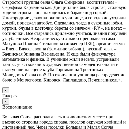
Старостой группы была Ольга Смирнова, воспитателем –
Серафима Кармановская. Дисциплина была строгая, столовую
ходили строем – она находилась в бараке под горкой.
Иногородние девчонки жили в училище, а городские уходили
домой, приезжал автобус. Одевались тогда в суконные юбки,
куртки, блузы в клеточку, береты со значком «Р.У.», на ногах –
ботиночки. Все старались прилежно учиться, знания получали
углубленные. Неорганическую химию преподавала сама
Махунова Полина Степановна (инженер ЦЗЛ), органическую
– Елена Вячеславовна (фамилию забыли), русский язык –
Бачинская Зинаида Васильевна. И еще были физкультура,
математика и физика. В училище жили весело, устраивали
танцы, участвовали в художественной самодеятельности и
выступали на сцене клуба Горняков на Тростниках.
Молодость брала своё. По окончании училища распределение
было в Мончегорск, Кировск, Лапландию, Печенганикель».
х
Галерея
х
Воспоминание
Большая Сопча располагалась в живописном месте: при
въезде со стороны города справа, поселок окружал хвойный и
лиственный лес. Через поселки Большая и Малая Сопча