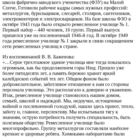
школа фабрично-заводского ученичества (ФЗУ) на Малой
Сопче, Готовили рабочие кадры самых нужных профессий:
металлургов, бурильщиков, слесарей, столяров, сантехников,
электромонтеров и электросварщиков. На базе школы ФЗО в
октябре 1943 года было открыто ремесленное училище № 1.
Первый набор – 440 человек, 16 групп. Первый выпуск
пришелся уже на послевоенный 1946-й год. В октябре 1949
года ремесленное училище № 1 закрыли в связи сокращением
сети ремесленных училищ в стране.
Из воспоминаний В. В. Баженова:
«…Серое трехэтажное здание училища мне тогда показалось
огромным, как бы продолжением горы Нюд. Прошло уже
более пятидесяти лет, а память бережно хранит яркий
калейдоскоп событий тех лет. Общим фоном было
доброжелательное, заботливое отношение к нам со стороны
персонала училища. Это располагало к доверию и уважению.
Итак, ремесленное училище становилось нашим домом,
семьей, школой и надеждой. Мы, недоучки, истощенные
войной и послевоенной голодухой, нашли здесь приют, тепло,
заботу и, главное, перспективу. Мы испытывали тягу к
знаниям, острую потребность получить специальность, быть
полезным обществу. Ремесленное училище было
многопрофильно. Группу металлургов составляли наиболее
крепкие и здоровые ребята. Химиками-лаборантами были