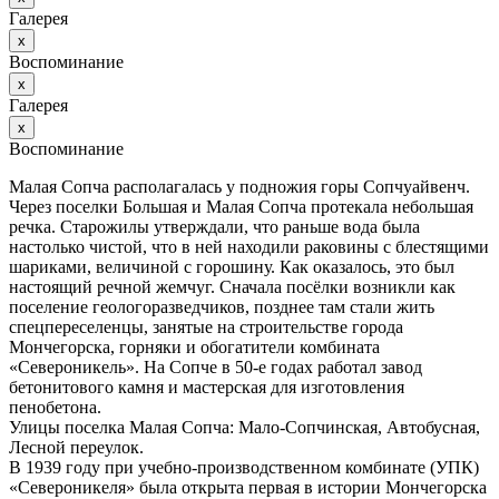
Галерея
х
Воспоминание
х
Галерея
х
Воспоминание
Малая Сопча располагалась у подножия горы Сопчуайвенч.
Через поселки Большая и Малая Сопча протекала небольшая
речка. Старожилы утверждали, что раньше вода была
настолько чистой, что в ней находили раковины с блестящими
шариками, величиной с горошину. Как оказалось, это был
настоящий речной жемчуг. Сначала посёлки возникли как
поселение геологоразведчиков, позднее там стали жить
спецпереселенцы, занятые на строительстве города
Мончегорска, горняки и обогатители комбината
«Североникель». На Сопче в 50-е годах работал завод
бетонитового камня и мастерская для изготовления
пенобетона.
Улицы поселка Малая Сопча: Мало-Сопчинская, Автобусная,
Лесной переулок.
В 1939 году при учебно-производственном комбинате (УПК)
«Североникеля» была открыта первая в истории Мончегорска