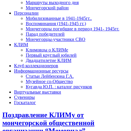
Маршруты выходного дня
Мончегорский район
Персоналии
Мобилизованные в 1941-1945гг..
Воспоминания (1941-1945 гг.)
Мончегорцы погибшие в период 1941- 1945гг.
Парад победителей
Мончегорцы-участники СВО
КЛИМ
Климовцы о КЛИМе
Первый круглый юбилей
Двадцатилетие КЛИМ
Клуб коллекционеров
Информационные ресурсы
Статьи Лейбензона Г.А.
Музейное со-Общество
Кугавда Ю.П. : каталог рисунков
Виртуальные выставки
Сувениры
Госкаталог
Поздравление КЛИМу от
мончегорской общественной
организации “Мемориал”