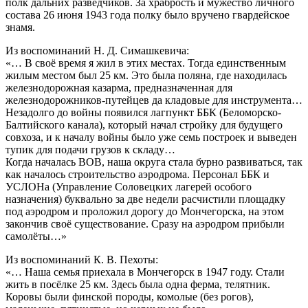
полк дальних разведчиков. За храбрость и мужество личного
состава 26 июня 1943 года полку было вручено гвардейское
знамя.
Из воспоминаний Н. Д. Симашкевича:
«… В своё время я жил в этих местах. Тогда единственным
жилым местом был 25 км. Это была поляна, где находилась
железнодорожная казарма, предназначенная для
железнодорожников-путейцев да кладовые для инструмента…
Незадолго до войны появился лагпункт ББК (Беломорско-
Балтийского канала), который начал стройку для будущего
совхоза, и к началу войны было уже семь построек и выведен
тупик для подачи грузов к складу…
Когда началась ВОВ, наша округа стала бурно развиваться, так
как началось строительство аэродрома. Персонал ББК и
УСЛОНа (Управление Соловецких лагерей особого
назначения) буквально за две недели расчистили площадку
под аэродром и проложил дорогу до Мончегорска, на этом
закончив своё существование. Сразу на аэродром прибыли
самолёты…»
Из воспоминаний К. В. Пехоты:
«… Наша семья приехала в Мончегорск в 1947 году. Стали
жить в посёлке 25 км. Здесь была одна ферма, телятник.
Коровы были финской породы, комолые (без рогов),