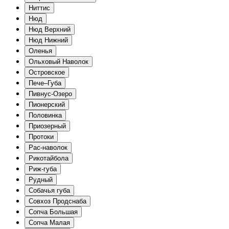
Ниттис
Нюд
Нюд Верхний
Нюд Нижний
Оленья
Ольховый Наволок
Островское
Пече–Губа
Пивнус-Озеро
Пионерский
Половинка
Приозерный
Протоки
Рас-наволок
Рикотайбола
Риж-губа
Рудный
Собачья губа
Совхоз Продснаба
Сопча Большая
Сопча Малая