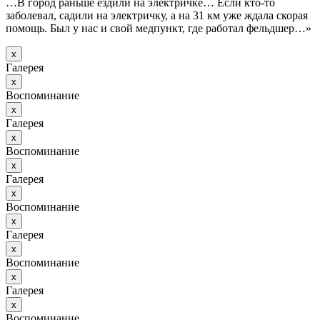
…В город раньше ездили на электричке… Если кто-то
заболевал, садили на электричку, а на 31 км уже ждала скорая
помощь. Был у нас и свой медпункт, где работал фельдшер…»
х
Галерея
х
Воспоминание
х
Галерея
х
Воспоминание
х
Галерея
х
Воспоминание
х
Галерея
х
Воспоминание
х
Галерея
х
Воспоминание