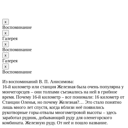
х
Воспоминание
х
Галерея
х
Воспоминание
х
Галерея
х
Воспоминание
Из воспоминаний В. П. Анисимова:
16-й километр или станция Железная была очень популярна у
мончегорсцев – они толпами съезжались на ней в грибное
время. Почему 16-й километр – все понимали: 16 километр от
Станции Оленья, но почему Железная?… Это стало понятно
лишь много лет спустя, когда вблизи неё появились
рукотворные горы-отвалы многометровой высоты – здесь
заработал рудник, добывающий руду для оленегорского
комбината. Железную руду. От неё и пошло название.