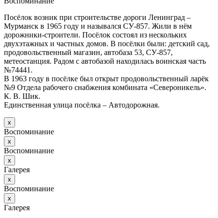
Воспоминание
Посёлок возник при строительстве дороги Ленинград –
Мурманск в 1965 году и назывался СУ-857. Жили в нём
дорожники-строители. Посёлок состоял из нескольких
двухэтажных и частных домов. В посёлки были: детский сад,
продовольственный магазин, автобаза 53, СУ-857,
метеостанция. Радом с автобазой находилась воинская часть
№74441.
В 1963 году в посёлке был открыт продовольственный ларёк
№9 Отдела рабочего снабжения комбината «Североникель».
К. В. Шик.
Единственная улица посёлка – Автодорожная.
х
Воспоминание
х
Воспоминание
х
Галерея
х
Воспоминание
х
Галерея