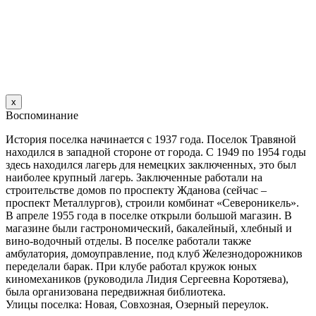
х
Воспоминание
История поселка начинается с 1937 года. Поселок Травяной
находился в западной стороне от города. С 1949 по 1954 годы
здесь находился лагерь для немецких заключенных, это был
наиболее крупный лагерь. Заключенные работали на
строительстве домов по проспекту Жданова (сейчас –
проспект Металлургов), строили комбинат «Североникель».
В апреле 1955 года в поселке открыли большой магазин. B
магазине были гастрономический, бакалейный, хлебный и
вино-водочный отделы. В поселке работали также
амбулатория, домоуправление, под клуб Железнодорожников
переделали барак. При клубе работал кружок юных
киномехаников (руководила Лидия Сергеевна Коротяева),
была организована передвижная библиотека.
Улицы поселка: Новая, Совхозная, Озерный переулок.