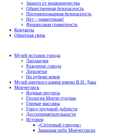
Защита от мошенничества
Общественная безопасность
Противопожарная безопасность
Нет – наркотикам!
Финансовая грамотность
Контакты
Обратная связь
Музей истории города
Лапландия
Рождение города
Лихолетье
На рубеже веков
Музей цветного камня имени В.Н. Дава
Мончегорск
Водные ресурсы
Геология Монче-тундры
Горные массивы
Город трудовой доблести
Достопримечательности
История
«Ситцевый городок»
Защищая небо Мончегорска