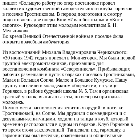
пишет: «Большую работу по опер постановке провел
коллектив художественной самодеятельности клуба горняков
в поселке Тростниковом. В период подготовки к смотру
подготовлены две оперы Кюи «Иван богатырь» и «Кот в
сапогах». Руководит этим молодым коллективом Б. Н.
Мельников».
Во время Великой Отечественной войны в поселке была
открыта врачебная амбулатория.
Из воспоминаний Михаила Владимировича Чериковского:
«30 июня 1942 года я приехал в Мончегорск. Мы были первой
группой электромонтажников, приехавших для
восстановления комбината «Североникель». Прибывающих
рабочих размещали в пустых бараках поселков Тростниковый,
Малая и Большая Сопча, Малое и Большое Кумужье. Нашу
группу поселили в молодежном общежитии, на улице
Горняков, в районе будущей школы № 5. Там я организовал
красный уголок, выписал газеты, по вечерам приходила
молодежь.
Помню места расположения зенитных орудий: в поселке
Тростниковый, на Сопче. Мы дружили с командирами и с
девушками-зенитчицами, ходили на танцы в клуб, который
временно расположился в одном из бараков. Клуб Горняков в
то время стоял заколоченный. Танцевали под гармошку, а
гармонистом был веселый, обаятельный и общительный