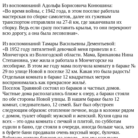
Из воспоминаний Адольфа Борисовича Конюшина:
«Во время войны, с 1942 года, в этом поселке работала
мастерская по сборке самолетов, далее их гужевым
транспортом отправляли на 27-й км, где заканчивали их
сборку. Ведь если сразу поставить крылья, то они перекроют
всю дорогу, а она была лесовозная».
Из воспоминаний Тамары Васильевны Дементьевой:
«В 1952 году пятилетней девочкой меня привезли в г.
Мончегорск из Вологодской области. Мама, Брюханова Нина
Степановна, уже жила и работала в Мончегорске на
лесобирже. В этом же году мама получила комнату в бараке №
29 по улице Новой в поселке 32 км. Какая это была радость!
Отдельная комната в бараке 12 квадратных метров
воспринималась как прекрасное жильё.
Поселок Травяной состоял из бараков и частных домов.
Частные дома располагались ближе к озеру, а бараки стояли
по обе стороны Новой улицы. В нашем бараке было 12
комнат, следовательно, 12 семей. Быт был обустроен
следующим образом: отопление печное, вода в колонке рядом
с домом, туалет общий: мужской и женский. Кухня одна на
всех – это одна комната с печкой и плитой, по субботам
ездили в баню, где стояли в очереди, иногда больше часа, зато
в буфете бани продавали очень вкусный морс, булочки.
Работали жители бараков на заводе – так мы называли