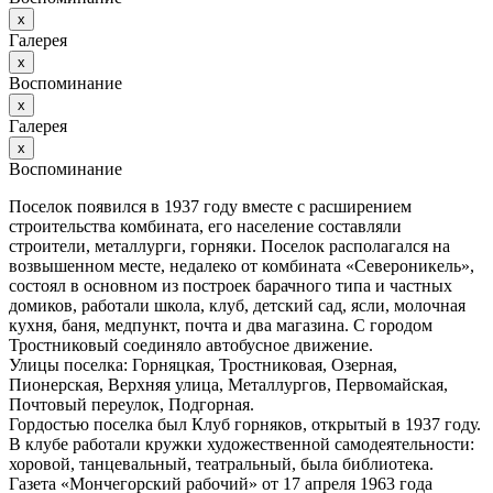
х
Галерея
х
Воспоминание
х
Галерея
х
Воспоминание
Поселок появился в 1937 году вместе с расширением
строительства комбината, его население составляли
строители, металлурги, горняки. Поселок располагался на
возвышенном месте, недалеко от комбината «Североникель»,
состоял в основном из построек барачного типа и частных
домиков, работали школа, клуб, детский сад, ясли, молочная
кухня, баня, медпункт, почта и два магазина. С городом
Тростниковый соединяло автобусное движение.
Улицы поселка: Горняцкая, Тростниковая, Озерная,
Пионерская, Верхняя улица, Металлургов, Первомайская,
Почтовый переулок, Подгорная.
Гордостью поселка был Клуб горняков, открытый в 1937 году.
В клубе работали кружки художественной самодеятельности:
хоровой, танцевальный, театральный, была библиотека.
Газета «Мончегорский рабочий» от 17 апреля 1963 года