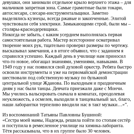
девушки, они занимали отдельное крыло верхнего этажа – для
мальчиков запретная зона. Самые грамотные были токари,
автослесари, слесари-инструментальщики. Заметно
выделялись кузнецы, всегда ржавые и закопченные. Элитой
чувствовали себя электрики. Замыкающими строй, были мы –
столяры-краснодеревщики.
Никогда не забыть, с каким усердием выполнялась первая
самостоятельная работа. Мастер всесторонне осматривал
творение моих рук, тщательно проверял размеры по чертежу.
высказывал замечания, а в итоге объявил, что с заданием я
справился успешно. Каждый день в училище нам приносил
что-то новое, обогащал знаниями, умениями, навыками. В
1949 году у нас появился свой духовой оркестр. Ребята быстро
освоили инструменты и уже на первомайской демонстрации
шествовали под собственную музыку по бульжной
центральной улице Жданова. По выходным и праздничным
дням у нас были танцы. Девчата приезжали даже с Мончи.
Мы учились вальсировать сначала в комнатах, преодолевая
неуклюжесть, а осмелев, выходили в танцевальный зал, благо,
наши лаборантки терпеливо вводили нас в такт музыки…»”.
Из воспоминаний Татьяны Павловны Бушиной:
«Сестра моей мамы, Надежда, решила пойти по стопам сестёр
и поступила в ремесленное училище на химика-лаборанта.
Тётя рассказывала, что в их группе было 30 человек.