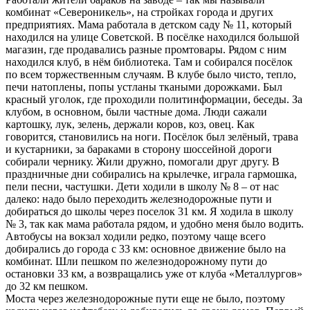
комбинат «Североникель», на стройках города и других
предприятиях. Мама работала в детском саду № 11, который
находился на улице Советской. В посёлке находился большой
магазин, где продавались разные промтовары. Рядом с ним
находился клуб, в нём библиотека. Там и собирался посёлок
по всем торжественным случаям. В клубе было чисто, тепло,
печи натоплены, попы устланы ткаными дорожками. Был
красный уголок, где проходили политинформации, беседы. За
клубом, в основном, были частные дома. Люди сажали
картошку, лук, зелень, держали коров, коз, овец. Как
говорится, становились на ноги. Посёлок был зелёный, трава
и кустарники, за бараками в сторону шоссейной дороги
собирали чернику. Жили дружно, помогали друг другу. В
праздничные дни собирались на крылечке, играла гармошка,
пели песни, частушки. Дети ходили в школу № 8 – от нас
далеко: надо было переходить железнодорожные пути и
добираться до школы через поселок 31 км. Я ходила в школу
№ 3, так как мама работала рядом, и удобно меня было водить.
Автобусы на вокзал ходили редко, поэтому чаще всего
добирались до города с 33 км: основное движение было на
комбинат. Шли пешком по железнодорожному пути до
остановки 33 км, а возвращались уже от клуба «Металлургов»
до 32 км пешком.
Моста через железнодорожные пути еще не было, поэтому