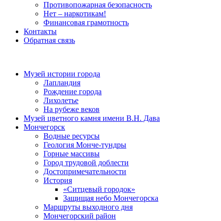
Противопожарная безопасность
Нет – наркотикам!
Финансовая грамотность
Контакты
Обратная связь
Музей истории города
Лапландия
Рождение города
Лихолетье
На рубеже веков
Музей цветного камня имени В.Н. Дава
Мончегорск
Водные ресурсы
Геология Монче-тундры
Горные массивы
Город трудовой доблести
Достопримечательности
История
«Ситцевый городок»
Защищая небо Мончегорска
Маршруты выходного дня
Мончегорский район