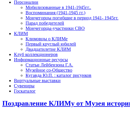
Персоналии
Мобилизованные в 1941-1945гг..
Воспоминания (1941-1945 гг.)
Мончегорцы погибшие в период 1941- 1945гг.
Парад победителей
Мончегорцы-участники СВО
КЛИМ
Климовцы о КЛИМе
Первый круглый юбилей
Двадцатилетие КЛИМ
Клуб коллекционеров
Информационные ресурсы
Статьи Лейбензона Г.А.
Музейное со-Общество
Кугавда Ю.П. : каталог рисунков
Виртуальные выставки
Сувениры
Госкаталог
Поздравление КЛИМу от Музея истории