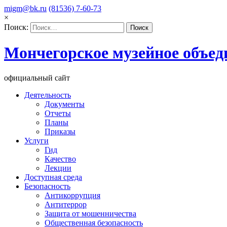
migm@bk.ru
(81536) 7-60-73
×
Поиск:
Мончегорское музейное объед
официальный сайт
Деятельность
Документы
Отчеты
Планы
Приказы
Услуги
Гид
Качество
Лекции
Доступная среда
Безопасность
Антикоррупция
Антитеррор
Защита от мошенничества
Общественная безопасность