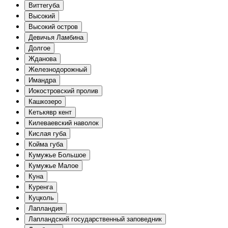
Виттегуба
Высокий
Высокий остров
Девичья Ламбина
Долгое
Жданова
Железнодорожный
Имандра
Иокостровский пролив
Кашкозеро
Кетькявр кент
Килеваевский наволок
Кислая губа
Койма губа
Кумужье Большое
Кумужье Малое
Куна
Куренга
Куцколь
Лапландия
Лапландский государственный заповедник